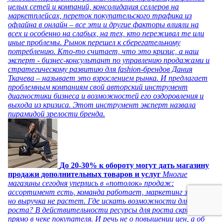
целых сетей и компаний, консолидация селлеров на
маркетплейсах, переток покупательского трафика из
офлайна в онлайн – все эти и другие факторы влияли на
всех и особенно на слабых, на тех, кто переживал те или
иные проблемы. Рынок перешел к сберегательному
потреблению. Кто-то считает, что это кризис, а наш
эксперт - бизнес-консультант по управлению продажами и
стратегическому развитию для fashion-брендов Дания
Ткачева – называет это взрослением рынка. И предлагает
проблемным компаниям свой авторский инструмент
диагностики бизнеса и возможностей его оздоровления и
выхода из кризиса. Этот инструмент эксперт назвала
пирамидой зрелости бренда.
До 20-30% к обороту могут дать магазину
продажи дополнительных товаров и услуг
Многие
магазины сегодня уперлись в «потолок» продаж:
ассортимент есть, команда работает, маркетинг запущен,
но выручка не растет. Где искать возможности для
роста? В действительности ресурсы для роста скрыты
прямо в чеке покупателя. И речь не о повышении цен, а об