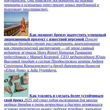
покупателей. Она поможет посмотреть на базовые
принципы в освещении через призму новых требований к
торговому пространству.
Как модному бренду выпустить успешный
лицензионный продукт с известной персоной
Почему
модным брендам стоит рассматривать лицензирование
как стратегический инструмент — об этом главный
редактор журнала Shoes Report Наталья Тимашова
побеседовала с Марией Козеевой, СЕО медиахолдинга Юлии
Высоцкой (входит в состав Продюсерского центра Андрея
Сергеевича Кончаловского) и бренд-директором бизнесов
«Едим Дома» и Julia Vysotskaya.
Как усилить и сделать более устойчивым
свой бренд
2025 год стал годом выживания для многих
модных брендов в очень непростых и быстро меняющихся
условиях перегретого рынка: падение трафика, закрытие