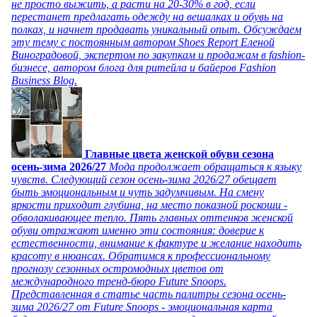
не просто выжить, а расти на 20-30% в год, если
перестанет предлагать одежду на вешалках и обувь на
полках, и начнет продавать уникальный опыт. Обсуждаем
эту тему с постоянным автором Shoes Report Еленой
Виноградовой, экспертом по закупкам и продажам в fashion-
бизнесе, автором блога для ритейла и байеров Fashion
Business Blog.
Главные цвета женской обуви сезона
осень-зима 2026/27
Мода продолжает обращаться к языку
чувств. Следующий сезон осень-зима 2026/27 обещает
быть эмоциональным и чуть задумчивым. На смену
яркости приходит глубина, на место показной роскоши -
обволакивающее тепло. Пять главных оттенков женской
обуви отражают именно эти состояния: доверие к
естественности, внимание к фактуре и желание находить
красоту в нюансах. Обратимся к профессиональному
прогнозу сезонных остромодных цветов от
международного тренд-бюро Future Snoops.
Представленная в статье часть палитры сезона осень-
зима 2026/27 от Future Snoops - эмоциональная карта