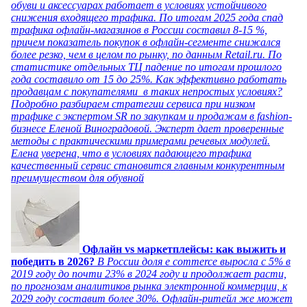
обуви и аксессуарах работает в условиях устойчивого
снижения входящего трафика. По итогам 2025 года спад
трафика офлайн-магазинов в России составил 8-15 %,
причем показатель покупок в офлайн-сегменте снижался
более резко, чем в целом по рынку, по данным Retail.ru. По
статистике отдельных ТЦ падение по итогам прошлого
года составило от 15 до 25%. Как эффективно работать
продавцам с покупателями в таких непростых условиях?
Подробно разбираем стратегии сервиса при низком
трафике с экспертом SR по закупкам и продажам в fashion-
бизнесе Еленой Виноградовой. Эксперт дает проверенные
методы с практическими примерами речевых модулей.
Елена уверена, что в условиях падающего трафика
качественный сервис становится главным конкурентным
преимуществом для обувной
Офлайн vs маркетплейсы: как выжить и
победить в 2026?
В России доля e commerce выросла с 5% в
2019 году до почти 23% в 2024 году и продолжает расти,
по прогнозам аналитиков рынка электронной коммерции, к
2029 году составит более 30%. Офлайн-ритейл же может