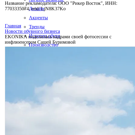
Название рекламодателя: ООО "Рикер Восток", ИНН:
7703335074, erid: LjN8K37Ko
Дизайн
Акценты
Главная
Тренды
Новости обувного бизнеса
Истории обуви
EKONIKA поделилась кадрами своей фотосессии с
инфлюенсером Сашей Буримовой
Производство