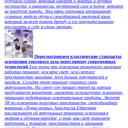
будущего сезона, которая говорит о доверии и хрупкой
честности, о равновесии, внутренней силе и тепле, которое
не требует повода. Эти пять оттенков превращают
сезонные модели обуви в своеобразный цветовой язык,
который может помочь бренду и его покупательницам
рассказать о себе и своих эмоциях.
Пересматриваем классические стандарты
освещения торгового зала через призму современных
технологий
Еще вчера при освещении розничного магазина
работал принцип: чем ярче свет, чем светлее
пространство магазина, тем больше покупателей и
продаж. Сегодня этот принцип утратил свою
актуальность. На смену ему пришел тренд на хорошо
продуманную концепцию, грамотно используемое освещение,
правильно подобранные осветительные приборы. Эксперт
SR по освещению торговых пространств, светодизайнер
компании «Точка опоры» Анастасия Ефремова
рассказывает об актуальных принципах освещения в
модном и обувном ритейле, о том, как свет помогает
работать с товаром, пространством и эмоциями