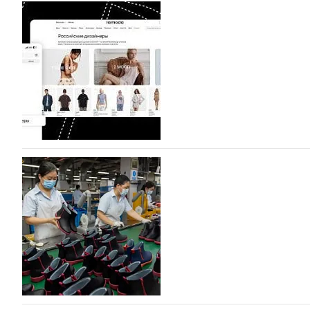
На платформе Lamoda - новый раздел и усл
дизайнерских марок
Российский маркетплейс Lamoda решил обновить разде
марок одежды, обуви и аксессуаров. Бренды также по
06.08.2026
336