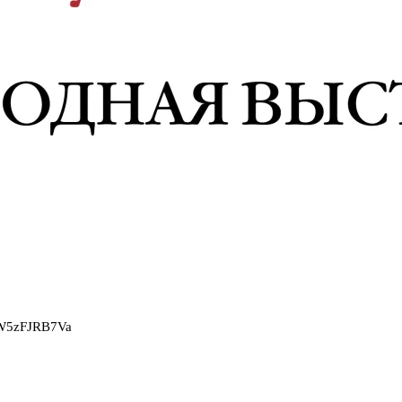
2W5zFJRB7Va