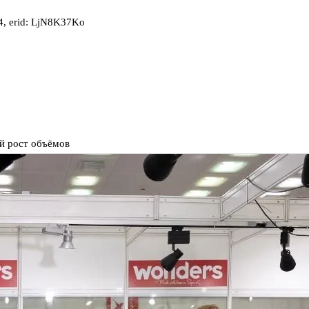
, erid: LjN8K37Ko
ый рост объёмов