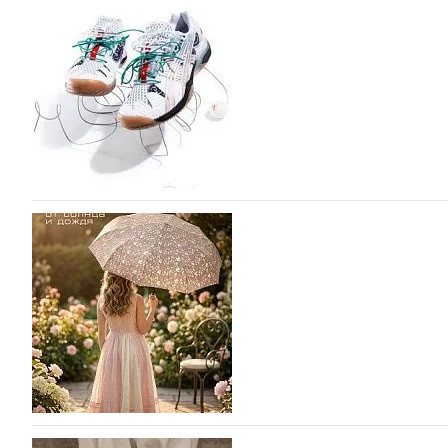
Популярный силуэт бренда,1999 года выпуска, соответ
сникерины (гибридный вариант балеток и кроссовок об
модели Miu Miu Bubble присутствует еще и…
05.08.2026
974
ASICS выпускает вторую коллаборацию с Little
моды
ASICS снова выпускает коллаборацию с Лос-Анджельски
Tennis. Интерес японского спортивного гиганта к сотр
пустом…
05.08.2026
569