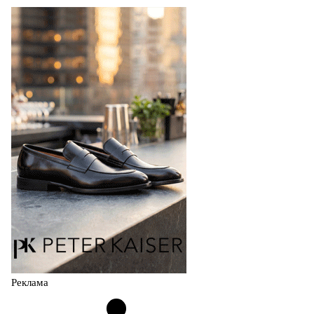
TAMARIS SS27: 60 ЛЕТ УВЕРЕННОСТИ В КА
В 2027 году бренд TAMARIS отмечает 60-летний юбиле
покупателей, постоянного развития и понимания, какой
коллекция Весна–Лето 2027 открывает не просто новый
04.08.2026
506
Реклама