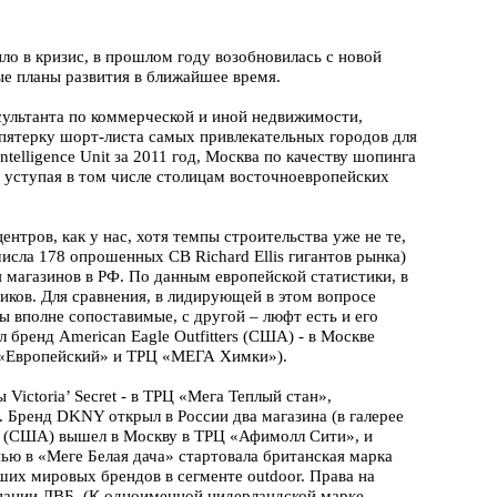
о в кризис, в прошлом году возобновилась с новой
ые планы развития в ближайшее время.
нсультанта по коммерческой и иной недвижимости,
пятерку шорт-листа самых привлекательных городов для
telligence Unit за 2011 год, Москва по качеству шопинга
 уступая в том числе столицам восточноевропейских
ентров, как у нас, хотя темпы строительства уже не те,
исла 178 опрошенных CB Richard Ellis гигантов рынка)
я магазинов в РФ. По данным европейской статистики, в
иков. Для сравнения, в лидирующей в этом вопросе
ы вполне сопоставимые, с другой – люфт есть и его
бренд American Eagle Outfitters (США) - в Москве
Ц «Европейский» и ТРЦ «МЕГА Химки»).
Victoria’ Secret - в ТРЦ «Мега Теплый стан»,
 Бренд DKNY открыл в России два магазина (в галерее
c (США) вышел в Москву в ТРЦ «Афимолл Сити», и
ью в «Меге Белая дача» стартовала британская марка
ших мировых брендов в сегменте outdoor. Права на
пании ЛВБ. (К одноименной нидерландской марке