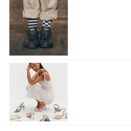
Фабрика зонтов DINIYA на Euro Shoes: стиль,
Фабрика зонтов DINIYA является одним из лидеров прод
СНГ. Широкий модельный ряд женских, мужских, детск
исполнении, отличается надёжностью и высоким качес
05.08.2026
278
Обувь для правильного развития стопы: IDZI 
Бренд IDZI – это детская и подростковая обувь с элеме
(РУП «Белорусский протезно-ортопедический восстан
04.08.2026
409