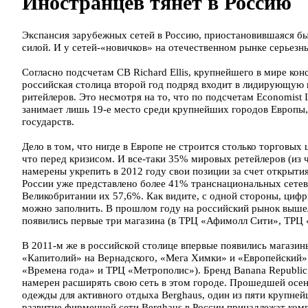
Иностранцев тянет в Россию
Экспансия зарубежных сетей в Россию, приостановившаяся был
силой. И у сетей-«новичков» на отечественном рынке серьезн
Согласно подсчетам CB Richard Ellis, крупнейшего в мире ко
российская столица второй год подряд входит в лидирующую 
ритейлеров. Это несмотря на то, что по подсчетам Economist In
занимает лишь 19-е место среди крупнейших городов Европы,
государств.
Дело в том, что нигде в Европе не строится столько торговых ц
что перед кризисом. И все-таки 35% мировых ретейлеров (из ч
намерены укрепить в 2012 году свои позиции за счет открыти
России уже представлено более 41% транснациональных сетев
Великобритании их 57,6%. Как видите, с одной стороны, цифр
можно заполнить. В прошлом году на российский рынок вышел 
появились первые три магазина (в ТРЦ «Афимолл Сити», ТР
В 2011-м же в российской столице впервые появились магазины 
«Капитолий» на Вернадского, «Мега Химки» и «Европейский».
«Времена года» и ТРЦ «Метрополис»). Бренд Banana Republi
намерен расширять свою сеть в этом городе. Прошедшей осен
одежды для активного отдыха Berghaus, один из пяти крупней
развитие фирменной сети Berghaus в России принадлежат ком