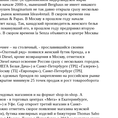
 начале 2000-х, нынешний Berghaus не имеет никакого
рушек Imaginarium не так давно открыла сразу несколько
рынок компания Ideas4retail. В скором времени она
Mamas & Papas. В Москву в прошлом году начали
ет назад. Так, канадский производитель женского белья
м покинувший его, в прошлом году предпринял вторую
. В скором времени la Senza объявится в центре Москвы
точнее – на столичный, - прославившийся своими
«Охотный ряд» появился женский бутик бренда, а в
Diesel, кроме возвращения в Москву, отметился
iesel начал освоение России сразу с нескольких городов.
«МЕГА Белая Дача») и Санкт-Петербурге (ТРЦ «Галерея»).
 Москву (ТЦ «Европарк»), Санкт-Петербург (ТРЦ
х одежных брендов по закреплению на российском рынке
открытие минимум 25 точек продаж и рост товарооборота
ндовых магазинов и на формат shop-in-shop. А
ов - в торговых центрах «Мега» в Екатеринбурге,
) и Уфе. Gap откроет третий магазин в Санкт-
ожно отметить скорое появление магазина мужской
йн), бутика ювелирных изделий и бижутерии Thomas Sabo