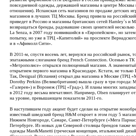
повседневной одежды, державшей магазины в центре Москвы в
отношения). Испанская сеть магазинов по продаже детских иг
магазинов в лучших ТЦ Москвы. Бренд привела на российский 
приведет в Россию и магазины британских сетей Hamley`s и 
возвращаться бренды, радовавшие своих ценителей несколько л
La Senza, в 2007 году появившийся в «Европейском», но зате
попытку, но уже в ТРЦ «Капитолий» на проспекте Вернадского
и в «Афимолл Сити».
В 2011-м, спустя восемь лет, вернулся на российский рынок, 
эпатажными слоганами бренд French Connection. Осенью в ТК 
«Метрополисе» открылся полноценный магазин. А знаменитый 
открытием первого магазина в Краснодаре. Кстати, не только D
Так, Desigual (Испания) открыл два магазина в Москве (ТРЦ 
Dorothy Perkins (Великобритания) вышла сразу в три города:
«Галерея») и Воронеж (ТРЦ «Град»). И планы многих западны
в 2012 году весьма впечатляют. Например, Olsen планирует 
на уровне, превышающем показатели 2011-го.
В наступившем году акцент будет сделан на открытие монобре
известный шведский бренд H&M откроет в этом году 5 магазин
Нижнем Новгороде, Самаре, Санкт-Петербурге («Мега Парнас»
Петербурге. Из новых для Северной столицы брендов также м
одежды Man&Manetti (греческая концепция, итальянский диза