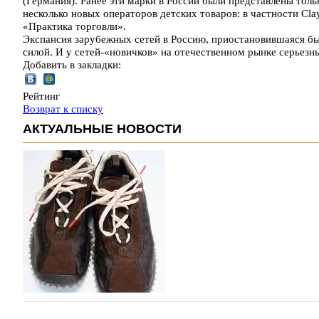
(Германия). Ранее эти марки в России были представлены толь
несколько новых операторов детских товаров: в частности Cla
«Практика торговли».
Экспансия зарубежных сетей в Россию, приостановившаяся был
силой. И у сетей-«новичков» на отечественном рынке серьезн
Добавить в закладки:
Рейтинг
Возврат к списку
АКТУАЛЬНЫЕ НОВОСТИ
Miu Miu в сезоне Осень-Зима 2026 перевыпуст