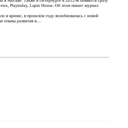
ко в Москве. Также в Петербурге в 2012-м появятся сразу
yeux, Playtoday, Lapin House. Об этом пишет журнал
о в кризис, в прошлом году возобновилась с новой
ые планы развития в…
ил свой хит - кроссовки Bubble