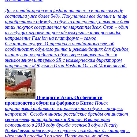
Доля онлайн-продаж в fashion растет, и в прошлом году
составила уже более 54%. Покупатели все больше и чаще
приобретают одежду и обувь в интернете, и львиная доля
этих покупок совершается на маркетплейсах. Ozon – один
из ведущих игроков на российском рынке товаров моды,
направление Fashion на платформе – самое
быстрорастущее. О трендах в онлайн-торговле, об
особенностях обувного рынка и рекомендациях для брендов,
планирующих продавать обувь через маркетплейс – в
эксклюзивном интервью SR с коммерческим директором
направления «Обувь» в Ozon Fashion Ольгой Москвичевой.
Поворот к Азии. Особенности
производства обуви на фабрике в Китае
Поиск
партнерской фабрики для производства обуви – процесс
непростой. Сегодня многие российские бренды отшивают
свои коллекции на фабриках в Китае. В концепцию
основанного в 2019 году бренда женской обуви N.early
N.aked легла идея выпуска туфель, походящих для танцев, с
идеальной посадкой по ноге. Первоначально обувь