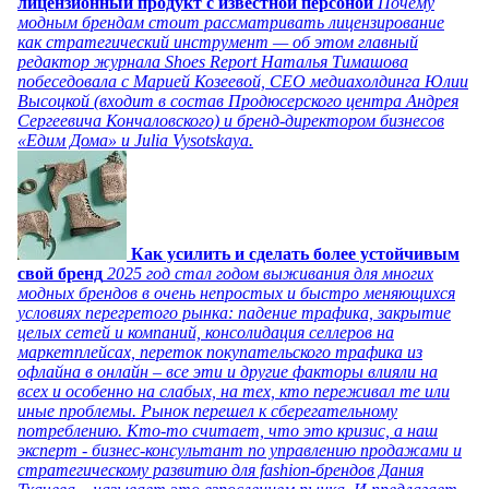
лицензионный продукт с известной персоной
Почему
модным брендам стоит рассматривать лицензирование
как стратегический инструмент — об этом главный
редактор журнала Shoes Report Наталья Тимашова
побеседовала с Марией Козеевой, СЕО медиахолдинга Юлии
Высоцкой (входит в состав Продюсерского центра Андрея
Сергеевича Кончаловского) и бренд-директором бизнесов
«Едим Дома» и Julia Vysotskaya.
Как усилить и сделать более устойчивым
свой бренд
2025 год стал годом выживания для многих
модных брендов в очень непростых и быстро меняющихся
условиях перегретого рынка: падение трафика, закрытие
целых сетей и компаний, консолидация селлеров на
маркетплейсах, переток покупательского трафика из
офлайна в онлайн – все эти и другие факторы влияли на
всех и особенно на слабых, на тех, кто переживал те или
иные проблемы. Рынок перешел к сберегательному
потреблению. Кто-то считает, что это кризис, а наш
эксперт - бизнес-консультант по управлению продажами и
стратегическому развитию для fashion-брендов Дания