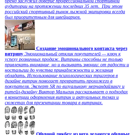
бренд заслужил доверие профессиональной спортивной
аудитории на протяжении последних 35 лет. При этом
российский спортивный рынок лыжной экипировки всегда
был приоритетным для швейцарцев.
Создание эмоционального контакта через
витрину
Эмоциональный отклик покупателей — ключ к
успеху розничных продаж. Витрины способны не только
привлекать внимание, но и вызывать эмоции: от радости и
ностальгии до чувства принадлежности и желания
обладать. Использование психологических триггеров в
дизайне витрин помогает превратить прохожего в
покупателя. Эксперт SR по визуальному мерчандайзингу и
ритейл-дизайну Виктор Малыгин рассказывает о подходах
в концепции оформления витрин и актуальных темах и
сюжетах для презентации товара в витринах.
Обувной ликбез: из чего делаются обувные