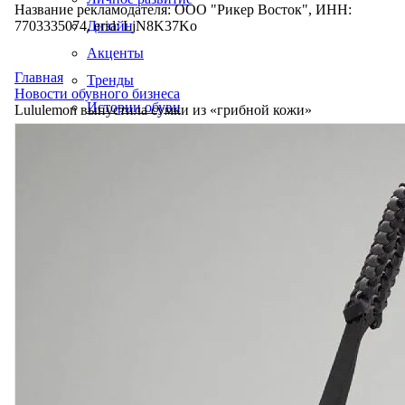
Название рекламодателя: ООО "Рикер Восток", ИНН:
7703335074, erid: LjN8K37Ko
Дизайн
Акценты
Главная
Тренды
Новости обувного бизнеса
Истории обуви
Lululemon выпустила сумки из «грибной кожи»
Производство