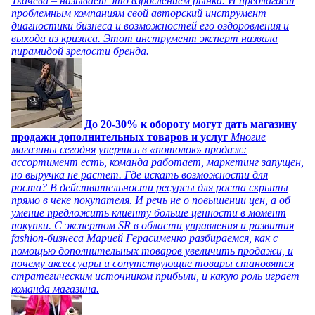
Ткачева – называет это взрослением рынка. И предлагает
проблемным компаниям свой авторский инструмент
диагностики бизнеса и возможностей его оздоровления и
выхода из кризиса. Этот инструмент эксперт назвала
пирамидой зрелости бренда.
До 20-30% к обороту могут дать магазину
продажи дополнительных товаров и услуг
Многие
магазины сегодня уперлись в «потолок» продаж:
ассортимент есть, команда работает, маркетинг запущен,
но выручка не растет. Где искать возможности для
роста? В действительности ресурсы для роста скрыты
прямо в чеке покупателя. И речь не о повышении цен, а об
умение предложить клиенту больше ценности в момент
покупки. С экспертом SR в области управления и развития
fashion-бизнеса Марией Герасименко разбираемся, как с
помощью дополнительных товаров увеличить продажи, и
почему аксессуары и сопутствующие товары становятся
стратегическим источником прибыли, и какую роль играет
команда магазина.