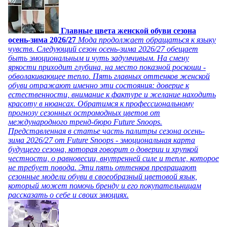
Главные цвета женской обуви сезона
осень-зима 2026/27
Мода продолжает обращаться к языку
чувств. Следующий сезон осень-зима 2026/27 обещает
быть эмоциональным и чуть задумчивым. На смену
яркости приходит глубина, на место показной роскоши -
обволакивающее тепло. Пять главных оттенков женской
обуви отражают именно эти состояния: доверие к
естественности, внимание к фактуре и желание находить
красоту в нюансах. Обратимся к профессиональному
прогнозу сезонных остромодных цветов от
международного тренд-бюро Future Snoops.
Представленная в статье часть палитры сезона осень-
зима 2026/27 от Future Snoops - эмоциональная карта
будущего сезона, которая говорит о доверии и хрупкой
честности, о равновесии, внутренней силе и тепле, которое
не требует повода. Эти пять оттенков превращают
сезонные модели обуви в своеобразный цветовой язык,
который может помочь бренду и его покупательницам
рассказать о себе и своих эмоциях.