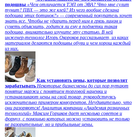
подошвы
«Чем отличается ТЭП от ЭВА? Что мне сулит
тунит? ПВХ — это же клей? Из чего вообще сделана
подошва этих ботинок?» — современный покупатель хочет
знать все. Чтобы не ударить перед ним в грязь лицом и
суметь объяснить, годится ли ему в подметки такая
подошва, внимательно изучите эту статью. В ней
инженер-технолог Игорь Окороков рассказывает, из каких
материалов делаются подошвы обуви и чем хорош каждый
из них.
Как установить цены, которые позволят
зарабатывать
Некоторые бизнесмены до сих пор путают
понятие маржи с понятием торговой наценки и
устанавливают цены на свой товар, руководствуясь
исключительно примером конкурентов. Неудивительно, что
они разоряются! Аналитик компании «Академия розничных
технологий» Максим Горшков дает несколько советов и
формул, с помощью которых можно установить не только
не разорительные, но и прибыльные цены.