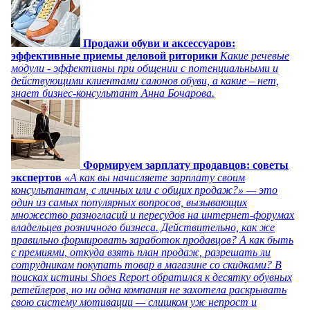
Продажи обуви и аксессуаров:
эффективные приемы деловой риторики
Какие речевые
модули - эффективны при общении с потенциальными и
действующими клиентами салонов обуви, а какие – нет,
знает бизнес-консультант Анна Бочарова.
Формируем зарплату продавцов: советы
экспертов
«А как вы начисляете зарплату своим
консультантам, с личных или с общих продаж?» — это
один из самых популярных вопросов, вызывающих
множество разногласий и пересудов на интернет-форумах
владельцев розничного бизнеса. Действительно, как же
правильно формировать заработок продавцов? А как быть
с премиями, откуда взять план продаж, разрешать ли
сотрудникам покупать товар в магазине со скидками? В
поисках истины Shoes Report обратился к десятку обувных
ретейлеров, но ни одна компания не захотела раскрывать
свою систему мотивации — слишком уж непрост и