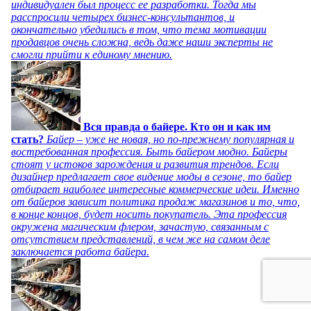
индивидуален был процесс ее разработки. Тогда мы
расспросили четырех бизнес-консультантов, и
окончательно убедились в том, что тема мотивации
продавцов очень сложна, ведь даже наши эксперты не
смогли прийти к единому мнению.
Вся правда о байере. Кто он и как им
стать?
Байер – уже не новая, но по-прежнему популярная и
востребованная профессия. Быть байером модно. Байеры
стоят у истоков зарождения и развития трендов. Если
дизайнер предлагает свое видение моды в сезоне, то байер
отбирает наиболее интересные коммерческие идеи. Именно
от байеров зависит политика продаж магазинов и то, что,
в конце концов, будет носить покупатель. Эта профессия
окружена магическим флером, зачастую, связанным с
отсутствием представлений, в чем же на самом деле
заключается работа байера.