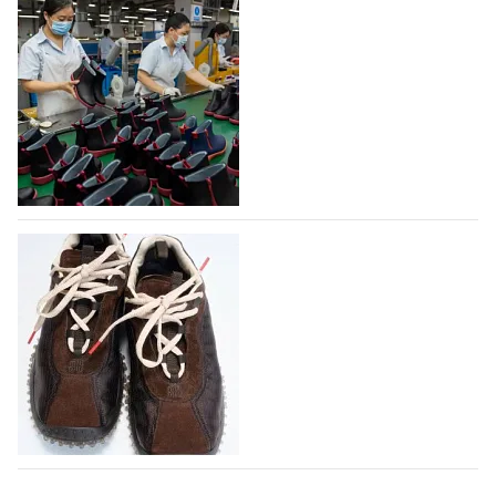
условия продвижения локальных
дизайнерских марок
Российский маркетплейс Lamoda решил обновить
раздел для продажи продукции локальных
дизайнерских марок одежды, обуви и аксессуаров.
Бренды также получат маркетинговую…
06.08.2026
660
Объем мирового производства обуви в
2025 году практически не увеличился
В 2025 году мировое производство обуви
практически не изменилось, зафиксировав
незначительный рост на 0,1% до 24,6 млрд пар, -
данные опубликованы в аналитическом вестнике
«Всемирный ежегодник обуви 2026», Португальской
ассоциацией…
Miu Miu в сезоне Осень-Зима 2026