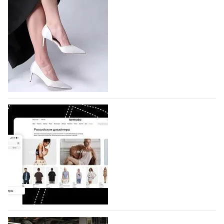
подано 1047 заявок
На участие в седьмой Московской неделе моды,
которая пройдет в российской столице с 26 сентября
по 1 октября, уже подано 1047 заявок. Примерно
половину из них (494) прислали дизайнеры,
коллекции которых не были представлены в…
07.08.2026
635
BALLINA представит свои новинки на Euro
Shoes
Компания BALLINA Guangzhou Lihuang Footwear
Co., Ltd., основанная в 2011 году и расположенная в
Гуанчжоу, столице моды Китая, является
профессиональной обувной компанией,
объединяющей разработку, производство и…
07.08.2026
493
На платформе Lamoda - новый раздел и