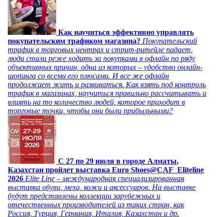
Как научиться эффективно управлять
покупательским трафиком магазина?
Покупательский
трафик в торговых центрах и стрит-ритейле падает,
люди стали реже ходить за покупками в офлайн по ряду
объективных причин, одна из которых – удобство онлайн-
шопинга со всеми его плюсами. И все же офлайн
продолжает жить и развиваться. Как взять под контроль
трафик в магазинах, научиться правильно рассчитывать и
влиять на то количество людей, которое приходит в
торговые точки, чтобы они были прибыльными?
C 27 по 29 июля в городе Алматы,
Казахстан пройдет выставка Euro Shoes@CAF_Eliteline
2026
Elite Line – международная специализированная
выставка обуви, меха, кожи и аксессуаров. На выставке
будут представлены коллекции зарубежных и
отечественных производителей из таких стран, как
Россия, Турция, Германия, Италия, Казахстан и др.