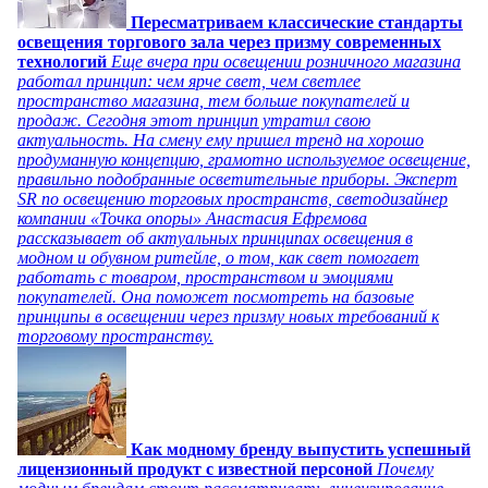
Пересматриваем классические стандарты
освещения торгового зала через призму современных
технологий
Еще вчера при освещении розничного магазина
работал принцип: чем ярче свет, чем светлее
пространство магазина, тем больше покупателей и
продаж. Сегодня этот принцип утратил свою
актуальность. На смену ему пришел тренд на хорошо
продуманную концепцию, грамотно используемое освещение,
правильно подобранные осветительные приборы. Эксперт
SR по освещению торговых пространств, светодизайнер
компании «Точка опоры» Анастасия Ефремова
рассказывает об актуальных принципах освещения в
модном и обувном ритейле, о том, как свет помогает
работать с товаром, пространством и эмоциями
покупателей. Она поможет посмотреть на базовые
принципы в освещении через призму новых требований к
торговому пространству.
Как модному бренду выпустить успешный
лицензионный продукт с известной персоной
Почему