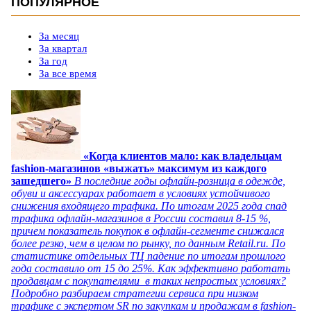
ПОПУЛЯРНОЕ
За месяц
За квартал
За год
За все время
«Когда клиентов мало: как владельцам
fashion-магазинов «выжать» максимум из каждого
зашедшего»
В последние годы офлайн-розница в одежде,
обуви и аксессуарах работает в условиях устойчивого
снижения входящего трафика. По итогам 2025 года спад
трафика офлайн-магазинов в России составил 8-15 %,
причем показатель покупок в офлайн-сегменте снижался
более резко, чем в целом по рынку, по данным Retail.ru. По
статистике отдельных ТЦ падение по итогам прошлого
года составило от 15 до 25%. Как эффективно работать
продавцам с покупателями в таких непростых условиях?
Подробно разбираем стратегии сервиса при низком
трафике с экспертом SR по закупкам и продажам в fashion-