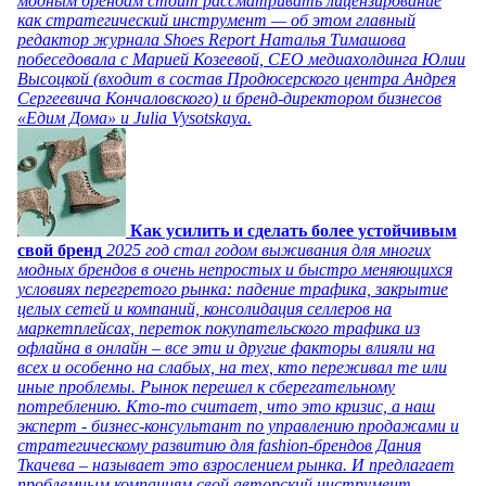
модным брендам стоит рассматривать лицензирование
как стратегический инструмент — об этом главный
редактор журнала Shoes Report Наталья Тимашова
побеседовала с Марией Козеевой, СЕО медиахолдинга Юлии
Высоцкой (входит в состав Продюсерского центра Андрея
Сергеевича Кончаловского) и бренд-директором бизнесов
«Едим Дома» и Julia Vysotskaya.
Как усилить и сделать более устойчивым
свой бренд
2025 год стал годом выживания для многих
модных брендов в очень непростых и быстро меняющихся
условиях перегретого рынка: падение трафика, закрытие
целых сетей и компаний, консолидация селлеров на
маркетплейсах, переток покупательского трафика из
офлайна в онлайн – все эти и другие факторы влияли на
всех и особенно на слабых, на тех, кто переживал те или
иные проблемы. Рынок перешел к сберегательному
потреблению. Кто-то считает, что это кризис, а наш
эксперт - бизнес-консультант по управлению продажами и
стратегическому развитию для fashion-брендов Дания
Ткачева – называет это взрослением рынка. И предлагает
проблемным компаниям свой авторский инструмент