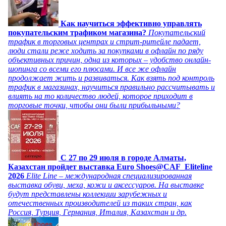
Как научиться эффективно управлять
покупательским трафиком магазина?
Покупательский
трафик в торговых центрах и стрит-ритейле падает,
люди стали реже ходить за покупками в офлайн по ряду
объективных причин, одна из которых – удобство онлайн-
шопинга со всеми его плюсами. И все же офлайн
продолжает жить и развиваться. Как взять под контроль
трафик в магазинах, научиться правильно рассчитывать и
влиять на то количество людей, которое приходит в
торговые точки, чтобы они были прибыльными?
C 27 по 29 июля в городе Алматы,
Казахстан пройдет выставка Euro Shoes@CAF_Eliteline
2026
Elite Line – международная специализированная
выставка обуви, меха, кожи и аксессуаров. На выставке
будут представлены коллекции зарубежных и
отечественных производителей из таких стран, как
Россия, Турция, Германия, Италия, Казахстан и др.