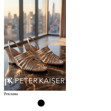
IDZI (Беларусь) на выставке Euro Shoes
Бренд IDZI – это детская и подростковая обувь с
элементами ортопедии от белорусского
производителя (РУП «Белорусский протезно-
ортопедический восстановительный…
04.08.2026
532
Реклама