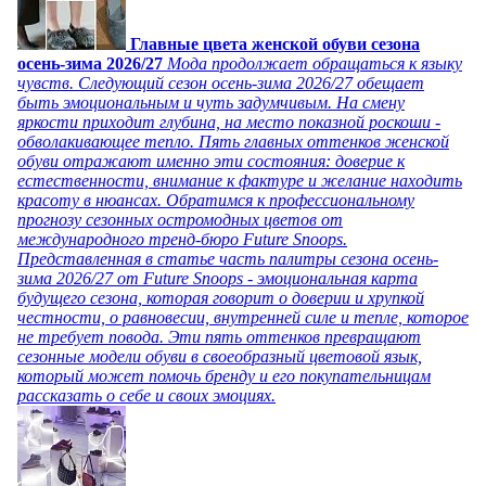
Главные цвета женской обуви сезона
осень-зима 2026/27
Мода продолжает обращаться к языку
чувств. Следующий сезон осень-зима 2026/27 обещает
быть эмоциональным и чуть задумчивым. На смену
яркости приходит глубина, на место показной роскоши -
обволакивающее тепло. Пять главных оттенков женской
обуви отражают именно эти состояния: доверие к
естественности, внимание к фактуре и желание находить
красоту в нюансах. Обратимся к профессиональному
прогнозу сезонных остромодных цветов от
международного тренд-бюро Future Snoops.
Представленная в статье часть палитры сезона осень-
зима 2026/27 от Future Snoops - эмоциональная карта
будущего сезона, которая говорит о доверии и хрупкой
честности, о равновесии, внутренней силе и тепле, которое
не требует повода. Эти пять оттенков превращают
сезонные модели обуви в своеобразный цветовой язык,
который может помочь бренду и его покупательницам
рассказать о себе и своих эмоциях.