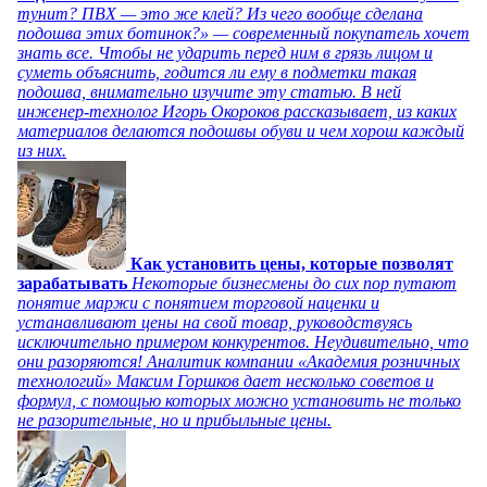
тунит? ПВХ — это же клей? Из чего вообще сделана
подошва этих ботинок?» — современный покупатель хочет
знать все. Чтобы не ударить перед ним в грязь лицом и
суметь объяснить, годится ли ему в подметки такая
подошва, внимательно изучите эту статью. В ней
инженер-технолог Игорь Окороков рассказывает, из каких
материалов делаются подошвы обуви и чем хорош каждый
из них.
Как установить цены, которые позволят
зарабатывать
Некоторые бизнесмены до сих пор путают
понятие маржи с понятием торговой наценки и
устанавливают цены на свой товар, руководствуясь
исключительно примером конкурентов. Неудивительно, что
они разоряются! Аналитик компании «Академия розничных
технологий» Максим Горшков дает несколько советов и
формул, с помощью которых можно установить не только
не разорительные, но и прибыльные цены.