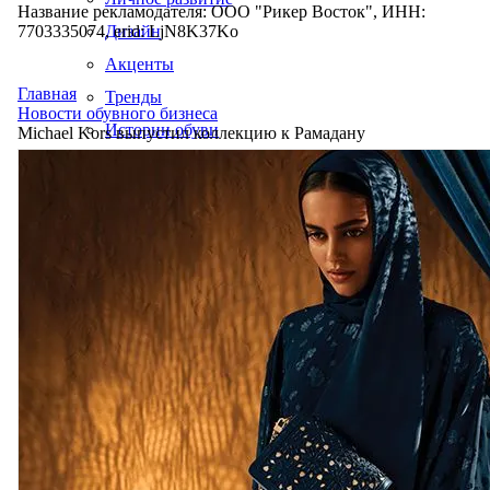
Название рекламодателя: ООО "Рикер Восток", ИНН:
7703335074, erid: LjN8K37Ko
Дизайн
Акценты
Главная
Тренды
Новости обувного бизнеса
Истории обуви
Michael Kors выпустил коллекцию к Рамадану
Производство