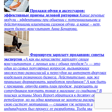
Продажи обуви и аксессуаров:
эффективные приемы деловой риторики
Какие речевые
модули - эффективны при общении с потенциальными и
действующими клиентами салонов обуви, а какие – нет,
знает бизнес-консультант Анна Бочарова.
Формируем зарплату продавцов: советы
экспертов
«А как вы начисляете зарплату своим
консультантам, с личных или с общих продаж?» — это
один из самых популярных вопросов, вызывающих
множество разногласий и пересудов на интернет-форумах
владельцев розничного бизнеса. Действительно, как же
правильно формировать заработок продавцов? А как быть
с премиями, откуда взять план продаж, разрешать ли
сотрудникам покупать товар в магазине со скидками? В
поисках истины Shoes Report обратился к десятку обувных
ретейлеров, но ни одна компания не захотела раскрывать
свою систему мотивации — слишком уж непрост и
индивидуален был процесс ее разработки. Тогда мы