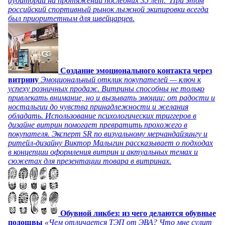
аудитории на протяжении последних 35 лет. При этом
российский спортивный рынок лыжной экипировки всегда
был приоритетным для швейцарцев.
Создание эмоционального контакта через
витрину
Эмоциональный отклик покупателей — ключ к
успеху розничных продаж. Витрины способны не только
привлекать внимание, но и вызывать эмоции: от радости и
ностальгии до чувства принадлежности и желания
обладать. Использование психологических триггеров в
дизайне витрин помогает превратить прохожего в
покупателя. Эксперт SR по визуальному мерчандайзингу и
ритейл-дизайну Виктор Малыгин рассказывает о подходах
в концепции оформления витрин и актуальных темах и
сюжетах для презентации товара в витринах.
Обувной ликбез: из чего делаются обувные
подошвы
«Чем отличается ТЭП от ЭВА? Что мне сулит