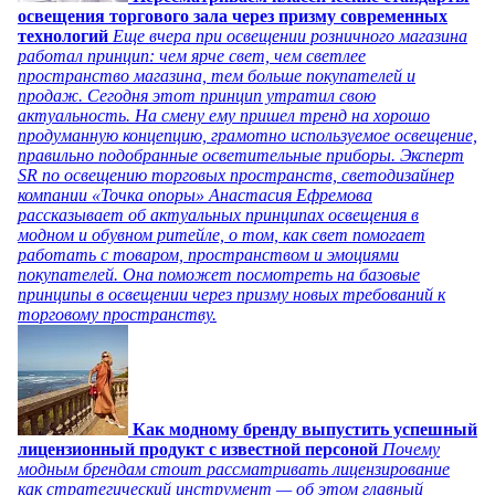
освещения торгового зала через призму современных
технологий
Еще вчера при освещении розничного магазина
работал принцип: чем ярче свет, чем светлее
пространство магазина, тем больше покупателей и
продаж. Сегодня этот принцип утратил свою
актуальность. На смену ему пришел тренд на хорошо
продуманную концепцию, грамотно используемое освещение,
правильно подобранные осветительные приборы. Эксперт
SR по освещению торговых пространств, светодизайнер
компании «Точка опоры» Анастасия Ефремова
рассказывает об актуальных принципах освещения в
модном и обувном ритейле, о том, как свет помогает
работать с товаром, пространством и эмоциями
покупателей. Она поможет посмотреть на базовые
принципы в освещении через призму новых требований к
торговому пространству.
Как модному бренду выпустить успешный
лицензионный продукт с известной персоной
Почему
модным брендам стоит рассматривать лицензирование
как стратегический инструмент — об этом главный