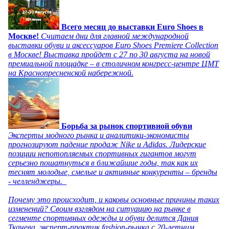
Всего месяц до выставки Euro Shoes в
Москве!
Считаем дни для главной международной
выставки обуви и аксессуаров Euro Shoes Premiere Collection
в Москве! Выставка пройдет с 27 по 30 августа на новой
премиальной площадке – в столичном конгресс-центре ЦМТ
на Краснопресненской набережной.
Борьба за рынок спортивной обуви
Эксперты модного рынка и аналитики-экономисты
прогнозируют падение продаж Nike и Adidas. Лидерские
позиции непотопляемых спортивных гигантов могут
серьезно пошатнуться в ближайшие годы, так как их
теснят молодые, смелые и активные конкуренты – бренды
- челленджеры.
Почему это происходит, и каковы основные причины таких
изменений? Своим взглядом на ситуацию на рынке в
сегменте спортивных одежды и обуви делится Дания
Ткачева, эксперт-практик fashion-рынка с 20-летним