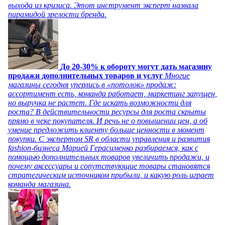
выхода из кризиса. Этот инструмент эксперт назвала
пирамидой зрелости бренда.
До 20-30% к обороту могут дать магазину
продажи дополнительных товаров и услуг
Многие
магазины сегодня уперлись в «потолок» продаж:
ассортимент есть, команда работает, маркетинг запущен,
но выручка не растет. Где искать возможности для
роста? В действительности ресурсы для роста скрыты
прямо в чеке покупателя. И речь не о повышении цен, а об
умение предложить клиенту больше ценности в момент
покупки. С экспертом SR в области управления и развития
fashion-бизнеса Марией Герасименко разбираемся, как с
помощью дополнительных товаров увеличить продажи, и
почему аксессуары и сопутствующие товары становятся
стратегическим источником прибыли, и какую роль играет
команда магазина.