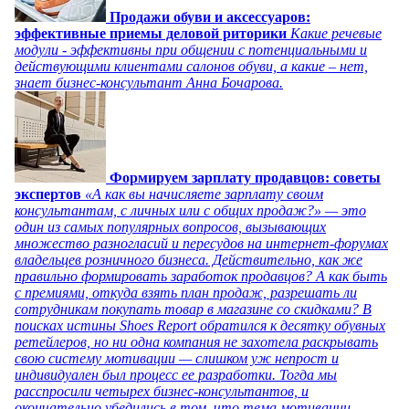
Продажи обуви и аксессуаров:
эффективные приемы деловой риторики
Какие речевые
модули - эффективны при общении с потенциальными и
действующими клиентами салонов обуви, а какие – нет,
знает бизнес-консультант Анна Бочарова.
Формируем зарплату продавцов: советы
экспертов
«А как вы начисляете зарплату своим
консультантам, с личных или с общих продаж?» — это
один из самых популярных вопросов, вызывающих
множество разногласий и пересудов на интернет-форумах
владельцев розничного бизнеса. Действительно, как же
правильно формировать заработок продавцов? А как быть
с премиями, откуда взять план продаж, разрешать ли
сотрудникам покупать товар в магазине со скидками? В
поисках истины Shoes Report обратился к десятку обувных
ретейлеров, но ни одна компания не захотела раскрывать
свою систему мотивации — слишком уж непрост и
индивидуален был процесс ее разработки. Тогда мы
расспросили четырех бизнес-консультантов, и
окончательно убедились в том, что тема мотивации