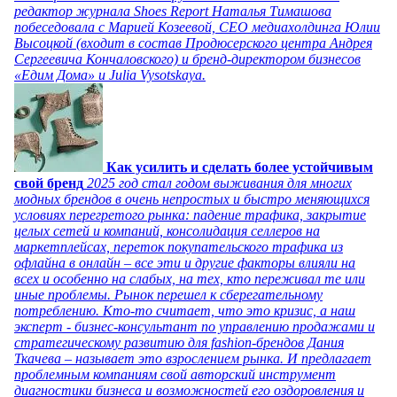
редактор журнала Shoes Report Наталья Тимашова
побеседовала с Марией Козеевой, СЕО медиахолдинга Юлии
Высоцкой (входит в состав Продюсерского центра Андрея
Сергеевича Кончаловского) и бренд-директором бизнесов
«Едим Дома» и Julia Vysotskaya.
Как усилить и сделать более устойчивым
свой бренд
2025 год стал годом выживания для многих
модных брендов в очень непростых и быстро меняющихся
условиях перегретого рынка: падение трафика, закрытие
целых сетей и компаний, консолидация селлеров на
маркетплейсах, переток покупательского трафика из
офлайна в онлайн – все эти и другие факторы влияли на
всех и особенно на слабых, на тех, кто переживал те или
иные проблемы. Рынок перешел к сберегательному
потреблению. Кто-то считает, что это кризис, а наш
эксперт - бизнес-консультант по управлению продажами и
стратегическому развитию для fashion-брендов Дания
Ткачева – называет это взрослением рынка. И предлагает
проблемным компаниям свой авторский инструмент
диагностики бизнеса и возможностей его оздоровления и