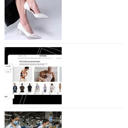
На участие в седьмой Московской неделе моды,
которая пройдет в российской столице с 26 сентября
по 1 октября, уже подано 1047 заявок. Примерно
половину из них (494) прислали дизайнеры,
коллекции которых не были представлены в…
07.08.2026
593
BALLINA представит свои новинки на Euro
Shoes
Компания BALLINA Guangzhou Lihuang Footwear
Co., Ltd., основанная в 2011 году и расположенная в
Гуанчжоу, столице моды Китая, является
профессиональной обувной компанией,
объединяющей разработку, производство и…
07.08.2026
449
На платформе Lamoda - новый раздел и
условия продвижения локальных