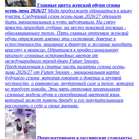
Главные цвета женской обуви сезона
осень-зима 2026/27
Мода продолжает обращаться к языку
чувств. Следующий сезон осень-зима 2026/27 обещает
быть эмоциональным и чуть задумчивым. На смену
яркости приходит глубина, на место показной роскоши -
обволакивающее тепло. Пять главных оттенков женской
обуви отражают именно эти состояния: доверие к
естественности, внимание к фактуре и желание находить
красоту в нюансах. Обратимся к профессиональному
прогнозу сезонных остромодных цветов от
международного тренд-бюро Future Snoops.
Представленная в статье часть палитры сезона осень-
зима 2026/27 от Future Snoops - эмоциональная карта
будущего сезона, которая говорит о доверии и хрупкой
честности, о равновесии, внутренней силе и тепле, которое
не требует повода. Эти пять оттенков превращают
сезонные модели обуви в своеобразный цветовой язык,
который может помочь бренду и его покупательницам
рассказать о себе и своих эмоциях.
Пересматриваем классические стандарты