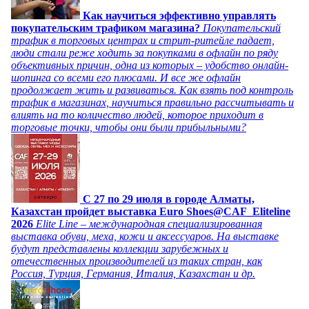
Как научиться эффективно управлять
покупательским трафиком магазина?
Покупательский
трафик в торговых центрах и стрит-ритейле падает,
люди стали реже ходить за покупками в офлайн по ряду
объективных причин, одна из которых – удобство онлайн-
шопинга со всеми его плюсами. И все же офлайн
продолжает жить и развиваться. Как взять под контроль
трафик в магазинах, научиться правильно рассчитывать и
влиять на то количество людей, которое приходит в
торговые точки, чтобы они были прибыльными?
C 27 по 29 июля в городе Алматы,
Казахстан пройдет выставка Euro Shoes@CAF_Eliteline
2026
Elite Line – международная специализированная
выставка обуви, меха, кожи и аксессуаров. На выставке
будут представлены коллекции зарубежных и
отечественных производителей из таких стран, как
Россия, Турция, Германия, Италия, Казахстан и др.