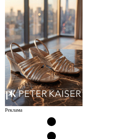
Bubble
Популярный силуэт бренда,1999 года выпуска,
соответствует сегодняшнему тренду на
сникерины (гибридный вариант балеток и
кроссовок обтекаемой формы и с тонкой подошвой).
Но в модели Miu Miu Bubble присутствует еще и…
05.08.2026
2775
Реклама