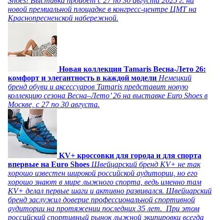
Shoes! Выставка пройдет c 27 по 30 августа 2025 г. на
новой премиальной площадке в конгресс-центре ЦМТ на
Краснопресненской набережной.
Новая коллекция Tamaris Весна-Лето 26:
комфорт и элегантность в каждой модели
Немецкий
бренд обуви и аксессуаров Tamaris представит новую
коллекцию сезона Весна–Лето’ 26 на выставке Euro Shoes в
Москве, с 27 по 30 августа.
KV+ кроссовки для города и для спорта
впервые на Euro Shoes
Швейцарский бренд KV+ не так
хорошо известен широкой российской аудитории, но его
хорошо знают в мире лыжного спорта, ведь именно там
KV+ делал первые шаги и активно развивался. Швейцарский
бренд заслужил доверие профессиональной спортивной
аудитории на протяжении последних 35 лет. При этом
российский спортивный рынок лыжной экипировки всегда