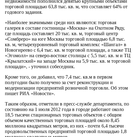
недвижимости пополнился девятью крупными объектами
торговой площадью 63,8 тыс. кв. м, что составляет 64% от
годового задания.
«Наиболее значимыми среди них являются: торговая
галерея в составе гостиницы «Москва» на Охотном Ряду,
где площадь составляет 20 тыс. кв. м, торговый центр
«Сомбреро» на юге Москвы торговой площадью 6,8 тыс.
кв. м, четырехуровневый торговый комплекс «Шангал» в
Новогиреево с 6,4 тыс. кв. м торговой площади, а также ТЦ
«Эгомолл» на северо-востоке столицы с 5,5 тыс. кв. м и ТЦ
«Крылатский» на западе Москвы на 5,9 тыс. кв. м торговой
площади», - уточнил собеседник.
Кроме того, он добавил, что 7,4 тыс. кв.м в первом
полугодии было получено за счет реконструкции и
модернизации предприятий розничной торговли. Об этом
пишет РИА «Новости».
Таким образом, отметили в пресс-службе департамента, по
состоянию на 1 июля 2012 года в городе работают около
18,5 тысячи стационарных торговых объектов с общим
объемом качественных торговых площадей около 8,45
миллиона квадратных метров, из них - почти 6,4 тысячи
продовольственных предприятий торговой площадью 1,8
миллиона квадратных метров.