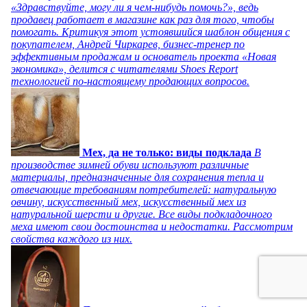
«Здравствуйте, могу ли я чем-нибудь помочь?», ведь
продавец работает в магазине как раз для того, чтобы
помогать. Критикуя этот устоявшийся шаблон общения с
покупателем, Андрей Чиркарев, бизнес-тренер по
эффективным продажам и основатель проекта «Новая
экономика», делится с читателями Shoes Report
технологией по-настоящему продающих вопросов.
Мех, да не только: виды подклада
В
производстве зимней обуви используют различные
материалы, предназначенные для сохранения тепла и
отвечающие требованиям потребителей: натуральную
овчину, искусственный мех, искусственный мех из
натуральной шерсти и другие. Все виды подкладочного
меха имеют свои достоинства и недостатки. Рассмотрим
свойства каждого из них.