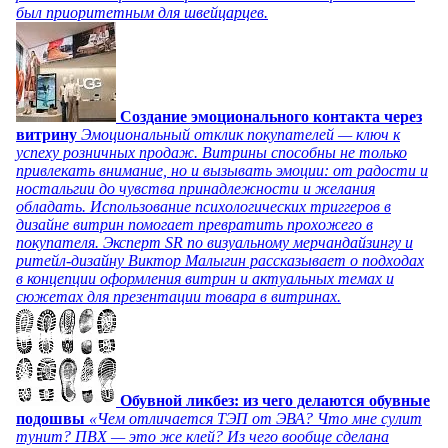
был приоритетным для швейцарцев.
Создание эмоционального контакта через
витрину
Эмоциональный отклик покупателей — ключ к
успеху розничных продаж. Витрины способны не только
привлекать внимание, но и вызывать эмоции: от радости и
ностальгии до чувства принадлежности и желания
обладать. Использование психологических триггеров в
дизайне витрин помогает превратить прохожего в
покупателя. Эксперт SR по визуальному мерчандайзингу и
ритейл-дизайну Виктор Малыгин рассказывает о подходах
в концепции оформления витрин и актуальных темах и
сюжетах для презентации товара в витринах.
Обувной ликбез: из чего делаются обувные
подошвы
«Чем отличается ТЭП от ЭВА? Что мне сулит
тунит? ПВХ — это же клей? Из чего вообще сделана