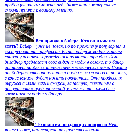
продавцов очень сложна, ведь даже наши эксперты не
смогли прийти к единому мнению.
Вся правда о байере. Кто он и как им
стать?
Байер – уже не новая, но по-прежнему популярная и
востребованная профессия. Быть байером модно. Байеры
стоят у истоков зарождения и развития трендов. Если
дизайнер предлагает свое видение моды в сезоне, то байер
отбирает наиболее интересные коммерческие идеи. Именно
от байеров зависит политика продаж магазинов и то, что,
в конце концов, будет носить покупатель. Эта профессия
окружена магическим флером, зачастую, связанным с
отсутствием представлений, в чем же на самом деле
заключается работа байера.
Технология продающих вопросов
Нет
ничего хуже, чем встреча покупателя словами