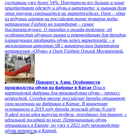
составила уже более 54%. Покупатели все больше и чаще
приобретают одежду и обувь в интернете, и львиная доля
этих покупок совершается на маркетплейсах. Ozon – один
из ведущих игроков на российском рынке товаров моды,
направление Fashion на платформе – самое
быстрорастущее. О трендах в онлайн-торговле, об
особенностях обувного рынка и рекомендациях для брендов,
планирующих продавать обувь через маркетплейс – в
эксклюзивном интервью SR с коммерческим директором
направления «Обувь» в Ozon Fashion Ольгой Москвичевой.
Поворот к Азии. Особенности
производства обуви на фабрике в Китае
Поиск
партнерской фабрики для производства обуви – процесс
непростой. Сегодня многие российские бренды отшивают
свои коллекции на фабриках в Китае. В концепцию
основанного в 2019 году бренда женской обуви N.early
N.aked легла идея выпуска туфель, походящих для танцев, с
идеальной посадкой по ноге. Первоначально обувь
отшивалась в Европе, но уже в 2022 году производство
обуви перенесли в Китай.