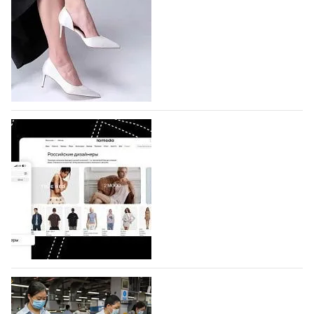
На участие в седьмой Московской неделе моды,
которая пройдет в российской столице с 26 сентября
по 1 октября, уже подано 1047 заявок. Примерно
половину из них (494) прислали дизайнеры,
коллекции которых не были представлены в…
07.08.2026
595
BALLINA представит свои новинки на Euro
Shoes
Компания BALLINA Guangzhou Lihuang Footwear
Co., Ltd., основанная в 2011 году и расположенная в
Гуанчжоу, столице моды Китая, является
профессиональной обувной компанией,
объединяющей разработку, производство и…
07.08.2026
451
На платформе Lamoda - новый раздел и
условия продвижения локальных