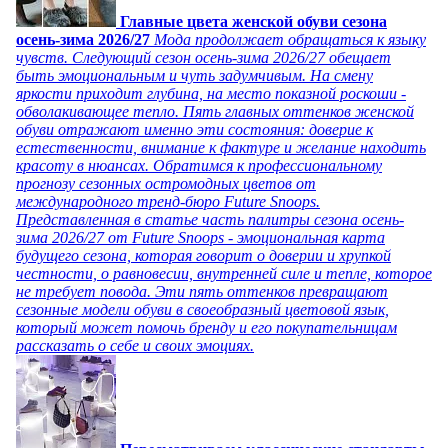
Главные цвета женской обуви сезона
осень-зима 2026/27
Мода продолжает обращаться к языку
чувств. Следующий сезон осень-зима 2026/27 обещает
быть эмоциональным и чуть задумчивым. На смену
яркости приходит глубина, на место показной роскоши -
обволакивающее тепло. Пять главных оттенков женской
обуви отражают именно эти состояния: доверие к
естественности, внимание к фактуре и желание находить
красоту в нюансах. Обратимся к профессиональному
прогнозу сезонных остромодных цветов от
международного тренд-бюро Future Snoops.
Представленная в статье часть палитры сезона осень-
зима 2026/27 от Future Snoops - эмоциональная карта
будущего сезона, которая говорит о доверии и хрупкой
честности, о равновесии, внутренней силе и тепле, которое
не требует повода. Эти пять оттенков превращают
сезонные модели обуви в своеобразный цветовой язык,
который может помочь бренду и его покупательницам
рассказать о себе и своих эмоциях.