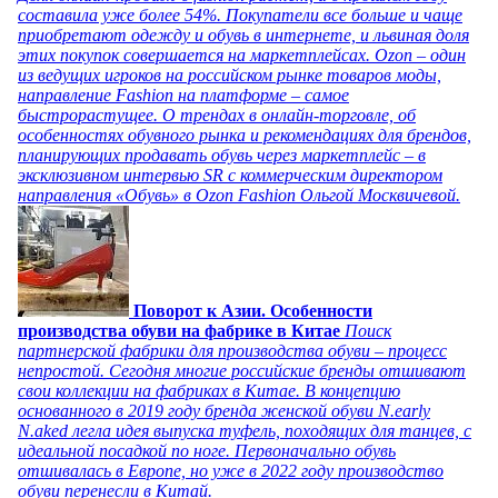
составила уже более 54%. Покупатели все больше и чаще
приобретают одежду и обувь в интернете, и львиная доля
этих покупок совершается на маркетплейсах. Ozon – один
из ведущих игроков на российском рынке товаров моды,
направление Fashion на платформе – самое
быстрорастущее. О трендах в онлайн-торговле, об
особенностях обувного рынка и рекомендациях для брендов,
планирующих продавать обувь через маркетплейс – в
эксклюзивном интервью SR с коммерческим директором
направления «Обувь» в Ozon Fashion Ольгой Москвичевой.
Поворот к Азии. Особенности
производства обуви на фабрике в Китае
Поиск
партнерской фабрики для производства обуви – процесс
непростой. Сегодня многие российские бренды отшивают
свои коллекции на фабриках в Китае. В концепцию
основанного в 2019 году бренда женской обуви N.early
N.aked легла идея выпуска туфель, походящих для танцев, с
идеальной посадкой по ноге. Первоначально обувь
отшивалась в Европе, но уже в 2022 году производство
обуви перенесли в Китай.