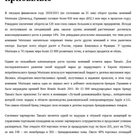
В
текущем финансовом году 2010/2011 (по состоянию на 31 мая) оборот
группы компаний
Wortmann
(Детмольд, Германия) составит более 950 млн евро (832,1 млн евро в прошлом году).
Рекордное увеличение оборота на 120 млн стало самым большим в истории предприятия. Исходя
из поступивших на сегодняшний день заказов группа компаний рассчитывает достигнуть
консолидированного роста в размере 14%. Эти рекордные результаты показывают, что темп роста
компании
Wortmann
значительно опережает темпы роста других компаний в этом рыночном
секторе. Быстрее всего оборот растет в России, странах Бенилюкса и Франции. У группы
Wortmann
в 70 странах мира
более
15 000 розничных точек, в которых продается ее обувь.
Одним из сильнейших катализаторов роста группы компаний остается марка
Tamaris
. Для
последовательного развития своей ведущей марки до лидирующего в Европе обувного
потребительского бренда
Wortmann
использует маркетинговый бюджет в десятки миллионов евро.
Являясь обладателем многочисленных премий, полученных в недавнем прошлом, в этом году
компания
Wortmann
заняла одно из первых мест в рейтинге популярности брендов Германии и
была награждена премией
Best
Brands
Awards
2011. Из 12 000 международных марок бренду
Tamaris
было присвоено 3-е место в номинации «Лучший развивающийся бренд», победителями
которой стали лидеры в области производства развлекательной электроаппаратуры
Apple
и
LG
.
Тем самым обувной бренд утвердил свои позиции в
десятке ведущих брендированных товаров
.
Системное партнерство
Tamaris
является одной из ведущих в обувной отрасли концепций по
управлению торговыми площадями на основе партнерского сотрудничества и продолжает успешно
расширяться. Уже открыто 454 торговых точки (в предыдущем году их было 261, рост на 75%),
из них 148 – это монобренды и 303 – брендированные зоны. Около 40% торговых площадей