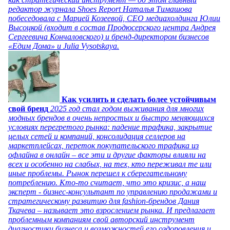
редактор журнала Shoes Report Наталья Тимашова
побеседовала с Марией Козеевой, СЕО медиахолдинга Юлии
Высоцкой (входит в состав Продюсерского центра Андрея
Сергеевича Кончаловского) и бренд-директором бизнесов
«Едим Дома» и Julia Vysotskaya.
Как усилить и сделать более устойчивым
свой бренд
2025 год стал годом выживания для многих
модных брендов в очень непростых и быстро меняющихся
условиях перегретого рынка: падение трафика, закрытие
целых сетей и компаний, консолидация селлеров на
маркетплейсах, переток покупательского трафика из
офлайна в онлайн – все эти и другие факторы влияли на
всех и особенно на слабых, на тех, кто переживал те или
иные проблемы. Рынок перешел к сберегательному
потреблению. Кто-то считает, что это кризис, а наш
эксперт - бизнес-консультант по управлению продажами и
стратегическому развитию для fashion-брендов Дания
Ткачева – называет это взрослением рынка. И предлагает
проблемным компаниям свой авторский инструмент
диагностики бизнеса и возможностей его оздоровления и