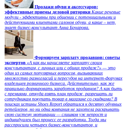
Продажи обуви и аксессуаров:
эффективные приемы деловой риторики
Какие речевые
модули - эффективны при общении с потенциальными и
действующими клиентами салонов обуви, а какие – нет,
знает бизнес-консультант Анна Бочарова.
Формируем зарплату продавцов: советы
экспертов
«А как вы начисляете зарплату своим
консультантам, с личных или с общих продаж?» — это
один из самых популярных вопросов, вызывающих
множество разногласий и пересудов на интернет-форумах
владельцев розничного бизнеса. Действительно, как же
правильно формировать заработок продавцов? А как быть
с премиями, откуда взять план продаж, разрешать ли
сотрудникам покупать товар в магазине со скидками? В
поисках истины Shoes Report обратился к десятку обувных
ретейлеров, но ни одна компания не захотела раскрывать
свою систему мотивации — слишком уж непрост и
индивидуален был процесс ее разработки. Тогда мы
расспросили четырех бизнес-консультантов, и