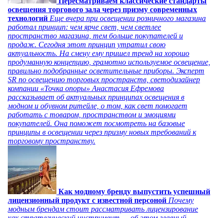
Пересматриваем классические стандарты
освещения торгового зала через призму современных
технологий
Еще вчера при освещении розничного магазина
работал принцип: чем ярче свет, чем светлее
пространство магазина, тем больше покупателей и
продаж. Сегодня этот принцип утратил свою
актуальность. На смену ему пришел тренд на хорошо
продуманную концепцию, грамотно используемое освещение,
правильно подобранные осветительные приборы. Эксперт
SR по освещению торговых пространств, светодизайнер
компании «Точка опоры» Анастасия Ефремова
рассказывает об актуальных принципах освещения в
модном и обувном ритейле, о том, как свет помогает
работать с товаром, пространством и эмоциями
покупателей. Она поможет посмотреть на базовые
принципы в освещении через призму новых требований к
торговому пространству.
Как модному бренду выпустить успешный
лицензионный продукт с известной персоной
Почему
модным брендам стоит рассматривать лицензирование
как стратегический инструмент — об этом главный