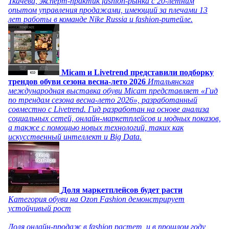
Ткачева, эксперт-практик fashion-рынка с 20-летним
опытом управления продажами, имеющий за плечами 13
лет работы в команде Nike Russia и fashion-ритейле.
Micam и Livetrend представили подборку
трендов обуви сезона весна-лето 2026
Итальянская
международная выставка обуви Micam представляет «Гид
по трендам сезона весна-лето 2026», разработанный
совместно с Livetrend. Гид разработан на основе анализа
социальных сетей, онлайн-маркетплейсов и модных показов,
а также с помощью новых технологий, таких как
искусственный интеллект и Big Data.
Доля маркетплейсов будет расти
Категория обуви на Ozon Fashion демонстрирует
устойчивый рост
Доля онлайн-продаж в fashion растет, и в прошлом году