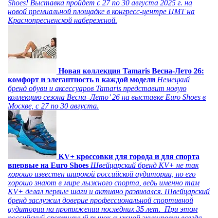
Shoes! Выставка пройдет c 27 по 30 августа 2025 г. на
новой премиальной площадке в конгресс-центре ЦМТ на
Краснопресненской набережной.
Новая коллекция Tamaris Весна-Лето 26:
комфорт и элегантность в каждой модели
Немецкий
бренд обуви и аксессуаров Tamaris представит новую
коллекцию сезона Весна–Лето’ 26 на выставке Euro Shoes в
Москве, с 27 по 30 августа.
KV+ кроссовки для города и для спорта
впервые на Euro Shoes
Швейцарский бренд KV+ не так
хорошо известен широкой российской аудитории, но его
хорошо знают в мире лыжного спорта, ведь именно там
KV+ делал первые шаги и активно развивался. Швейцарский
бренд заслужил доверие профессиональной спортивной
аудитории на протяжении последних 35 лет. При этом
российский спортивный рынок лыжной экипировки всегда