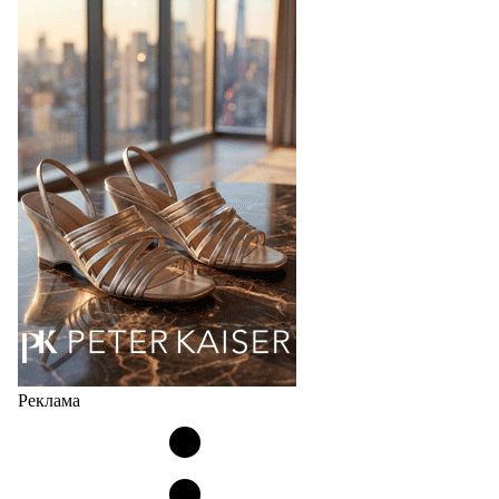
Bubble
Популярный силуэт бренда,1999 года выпуска,
соответствует сегодняшнему тренду на
сникерины (гибридный вариант балеток и
кроссовок обтекаемой формы и с тонкой подошвой).
Но в модели Miu Miu Bubble присутствует еще и…
05.08.2026
2801
Реклама