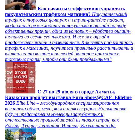
Как научиться эффективно управлять
покупательским трафиком магазина?
Покупательский
трафик в торговых центрах и стрит-ритейле падает,
люди стали реже ходить за покупками в офлайн по ряду
объективных причин, одна из которых – удобство онлайн-
шопинга со всеми его плюсами. И все же офлайн
продолжает жить и развиваться. Как взять под контроль
трафик в магазинах, научиться правильно рассчитывать и
влиять на то количество людей, которое приходит в
торговые точки, чтобы они были прибыльными?
C 27 по 29 июля в городе Алматы,
Казахстан пройдет выставка Euro Shoes@CAF_Eliteline
2026
Elite Line – международная специализированная
выставка обуви, меха, кожи и аксессуаров. На выставке
будут представлены коллекции зарубежных и
отечественных производителей из таких стран, как
Россия, Турция, Германия, Италия, Казахстан и др.