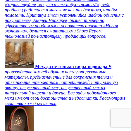
«Здравствуйте, могу ли я чем-нибудь помочь?», ведь
продавец работает в магазине как раз для того, чтобы
помогать. Критикуя этот устоявшийся шаблон общения с
покупателем, Андрей Чиркарев, бизнес-тренер по
эффективным продажам и основатель проекта «Новая
экономика», делится с читателями Shoes Report
технологией по-настоящему продающих вопросов.
Мех, да не только: виды подклада
В
производстве зимней обуви используют различные
материалы, предназначенные для сохранения тепла и
отвечающие требованиям потребителей: натуральную
овчину, искусственный мех, искусственный мех из
натуральной шерсти и другие. Все виды подкладочного
меха имеют свои достоинства и недостатки. Рассмотрим
свойства каждого из них.