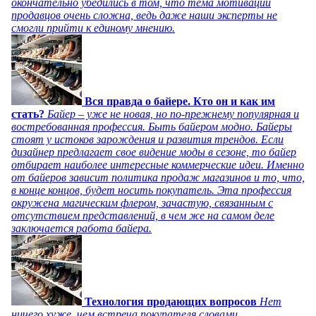
окончательно убедились в том, что тема мотивации
продавцов очень сложна, ведь даже наши эксперты не
смогли прийти к единому мнению.
Вся правда о байере. Кто он и как им
стать?
Байер – уже не новая, но по-прежнему популярная и
востребованная профессия. Быть байером модно. Байеры
стоят у истоков зарождения и развития трендов. Если
дизайнер предлагает свое видение моды в сезоне, то байер
отбирает наиболее интересные коммерческие идеи. Именно
от байеров зависит политика продаж магазинов и то, что,
в конце концов, будет носить покупатель. Эта профессия
окружена магическим флером, зачастую, связанным с
отсутствием представлений, в чем же на самом деле
заключается работа байера.
Технология продающих вопросов
Нет
ничего хуже, чем встреча покупателя словами