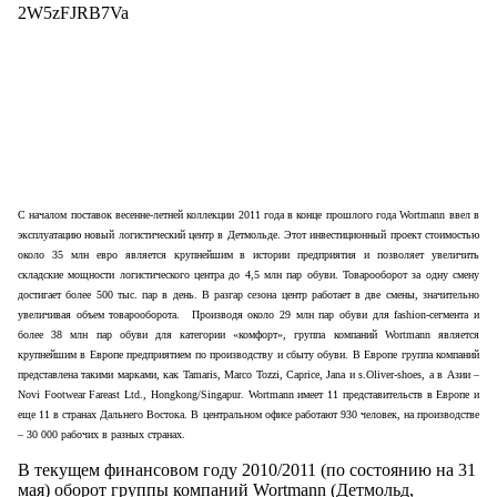
2W5zFJRB7Va
С началом поставок весенне-летней коллекции 2011 года в конце прошлого года
Wortmann
ввел в
эксплуатацию новый логистический центр в Детмольде. Этот инвестиционный проект стоимостью
около 35 млн евро является крупнейшим в истории предприятия и позволяет увеличить
складские мощности логистического центра до 4,5 млн пар обуви. Товарооборот за одну смену
достигает более 500 тыс. пар в день. В разгар сезона центр работает в две смены, значительно
увеличивая объем товарооборота.
Производя около 29 млн пар обуви для
fashion
-сегмента и
более 38 млн пар обуви для категории «комфорт», группа компаний
Wortmann
является
крупнейшим в Европе предприятием по производству и сбыту обуви. В Европе группа компаний
представлена такими марками, как
Tamaris
,
Marco
Tozzi
,
Caprice
,
Jana
и
s
.
Oliver
-
shoes
, а в Азии –
Novi
Footwear
Fareast
Ltd
.,
Hongkong
/
Singapur
.
Wortmann
имеет 11 представительств в Европе и
еще 11 в странах Дальнего Востока. В центральном офисе работают 930 человек, на производстве
– 30 000 рабочих в разных странах.
В текущем финансовом году 2010/2011 (по состоянию на 31
мая) оборот группы компаний Wortmann (Детмольд,