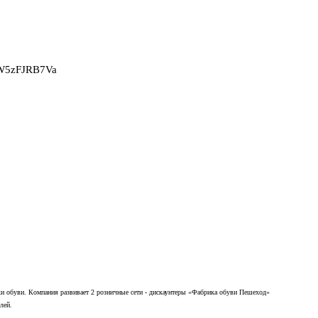
2W5zFJRB7Va
ки обуви. Компания развивает 2 розничные сети - дискаунтеры «Фабрика обуви Пешеход»
лей.