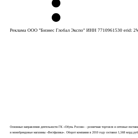
Реклама ООО "Бизнес Глобал Экспо" ИНН 7710961530 erid: 
Основные направления деятельности ГК «Обувь России» - розничная торговля и оптовые постав
и монобрендовые магазины «Вестфалика». Оборот компании в 2010 году составил 1,568 млрд руб