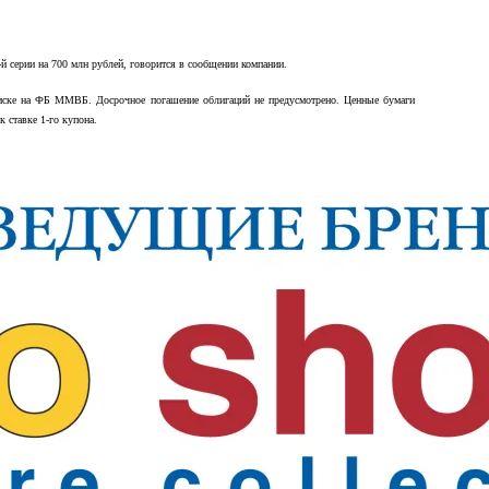
й серии на 700 млн рублей, говорится в сообщении компании.
дписке на ФБ ММВБ. Досрочное погашение облигаций не предусмотрено. Ценные бумаги
 ставке 1-го купона.