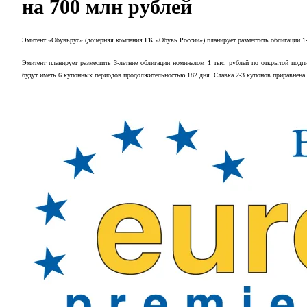
на 700 млн рублей
Эмитент «Обувьрус» (дочерняя компания ГК «Обувь России») планирует разместить облигации 1-
Эмитент планирует разместить 3-летние облигации номиналом 1 тыс. рублей по открытой по
будут иметь 6 купонных периодов продолжительностью 182 дня. Ставка 2-3 купонов приравнена к