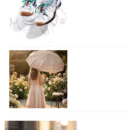
сникерины (гибридный вариант балеток и кроссовок об
модели Miu Miu Bubble присутствует еще и…
05.08.2026
1876
ASICS выпускает вторую коллаборацию с Little
моды
ASICS снова выпускает коллаборацию с Лос-Анджельски
Tennis. Интерес японского спортивного гиганта к сотр
пустом…
05.08.2026
1138
Фабрика зонтов DINIYA на Euro Shoes: стиль,