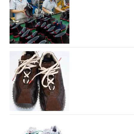
Российский маркетплейс Lamoda решил обновить разде
марок одежды, обуви и аксессуаров. Бренды также по
06.08.2026
354
Объем мирового производства обуви в 2025 г
В 2025 году мировое производство обуви практически н
на 0,1% до 24,6 млрд пар, - данные опубликованы в а
2026», Португальской ассоциацией…
06.08.2026
535
Miu Miu в сезоне Осень-Зима 2026 перевыпуст
Популярный силуэт бренда,1999 года выпуска, соответ