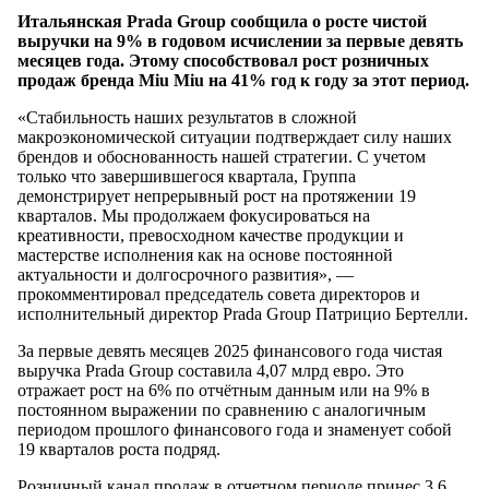
Итальянская Prada Group сообщила о росте чистой
выручки на 9% в годовом исчислении за первые девять
месяцев года. Этому способствовал рост розничных
продаж бренда Miu Miu на 41% год к году за этот период.
«Стабильность наших результатов в сложной
макроэкономической ситуации подтверждает силу наших
брендов и обоснованность нашей стратегии. С учетом
только что завершившегося квартала, Группа
демонстрирует непрерывный рост на протяжении 19
кварталов. Мы продолжаем фокусироваться на
креативности, превосходном качестве продукции и
мастерстве исполнения как на основе постоянной
актуальности и долгосрочного развития», —
прокомментировал председатель совета директоров и
исполнительный директор Prada Group Патрицио Бертелли.
За первые девять месяцев 2025 финансового года чистая
выручка Prada Group составила 4,07 млрд евро. Это
отражает рост на 6% по отчётным данным или на 9% в
постоянном выражении по сравнению с аналогичным
периодом прошлого финансового года и знаменует собой
19 кварталов роста подряд.
Розничный канал продаж в отчетном периоде принес 3,6