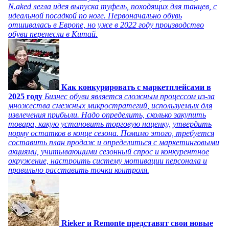
N.aked легла идея выпуска туфель, походящих для танцев, с
идеальной посадкой по ноге. Первоначально обувь
отшивалась в Европе, но уже в 2022 году производство
обуви перенесли в Китай.
Как конкурировать с маркетплейсами в
2025 году
Бизнес обуви является сложным процессом из-за
множества смежных микростратегий, используемых для
извлечения прибыли. Надо определить, сколько закупить
товара, какую установить торговую наценку, утвердить
норму остатков в конце сезона. Помимо этого, требуется
составить план продаж и определиться с маркетинговыми
акциями, учитывающими сезонный спрос и конкурентное
окружение, настроить систему мотивации персонала и
правильно расставить точки контроля.
Rieker и Remonte представят свои новые