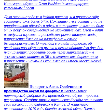
Категория обуви на Ozon Fashion демонстрирует
устойчивый рост
Доля онлайн-продаж в fashion растет, и в прошлом году
составила уже более 54%. Покупатели все больше и чаще
приобретают одежду и обувь в интернете, и львиная доля
этих покупок совершается на маркетплейсах. Ozon – один
из ведущих игроков на российском рынке товаров моды,
направление Fashion на платформе – самое
быстрорастущее. О трендах в онлайн-торговле, об
особенностях обувного рынка и рекомендациях для брендов,
планирующих продавать обувь через маркетплейс – в
эксклюзивном интервью SR с коммерческим директором
направления «Обувь» в Ozon Fashion Ольгой Москвичевой.
Поворот к Азии. Особенности
производства обуви на фабрике в Китае
Поиск
партнерской фабрики для производства обуви – процесс
непростой. Сегодня многие российские бренды отшивают
свои коллекции на фабриках в Китае. В концепцию
основанного в 2019 году бренда женской обуви N.early