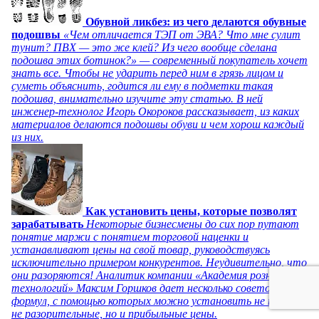
Обувной ликбез: из чего делаются обувные
подошвы
«Чем отличается ТЭП от ЭВА? Что мне сулит
тунит? ПВХ — это же клей? Из чего вообще сделана
подошва этих ботинок?» — современный покупатель хочет
знать все. Чтобы не ударить перед ним в грязь лицом и
суметь объяснить, годится ли ему в подметки такая
подошва, внимательно изучите эту статью. В ней
инженер-технолог Игорь Окороков рассказывает, из каких
материалов делаются подошвы обуви и чем хорош каждый
из них.
Как установить цены, которые позволят
зарабатывать
Некоторые бизнесмены до сих пор путают
понятие маржи с понятием торговой наценки и
устанавливают цены на свой товар, руководствуясь
исключительно примером конкурентов. Неудивительно, что
они разоряются! Аналитик компании «Академия розничных
технологий» Максим Горшков дает несколько советов и
формул, с помощью которых можно установить не только
не разорительные, но и прибыльные цены.