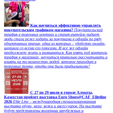
Как научиться эффективно управлять
покупательским трафиком магазина?
Покупательский
трафик в торговых центрах и стрит-ритейле падает,
люди стали реже ходить за покупками в офлайн по ряду
объективных причин, одна из которых – удобство онлайн-
шопинга со всеми его плюсами. И все же офлайн
продолжает жить и развиваться. Как взять под контроль
трафик в магазинах, научиться правильно рассчитывать и
влиять на то количество людей, которое приходит в
торговые точки, чтобы они были прибыльными?
C 27 по 29 июля в городе Алматы,
Казахстан пройдет выставка Euro Shoes@CAF_Eliteline
2026
Elite Line – международная специализированная
выставка обуви, меха, кожи и аксессуаров. На выставке
будут представлены коллекции зарубежных и