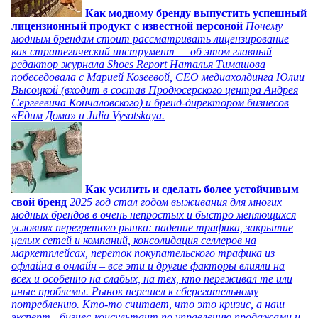
Как модному бренду выпустить успешный
лицензионный продукт с известной персоной
Почему
модным брендам стоит рассматривать лицензирование
как стратегический инструмент — об этом главный
редактор журнала Shoes Report Наталья Тимашова
побеседовала с Марией Козеевой, СЕО медиахолдинга Юлии
Высоцкой (входит в состав Продюсерского центра Андрея
Сергеевича Кончаловского) и бренд-директором бизнесов
«Едим Дома» и Julia Vysotskaya.
Как усилить и сделать более устойчивым
свой бренд
2025 год стал годом выживания для многих
модных брендов в очень непростых и быстро меняющихся
условиях перегретого рынка: падение трафика, закрытие
целых сетей и компаний, консолидация селлеров на
маркетплейсах, переток покупательского трафика из
офлайна в онлайн – все эти и другие факторы влияли на
всех и особенно на слабых, на тех, кто переживал те или
иные проблемы. Рынок перешел к сберегательному
потреблению. Кто-то считает, что это кризис, а наш
эксперт - бизнес-консультант по управлению продажами и