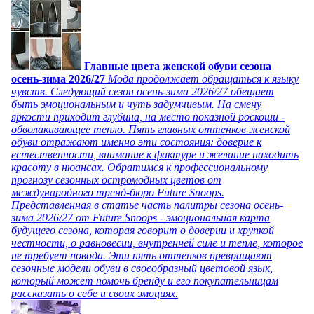
Главные цвета женской обуви сезона
осень-зима 2026/27
Мода продолжает обращаться к языку
чувств. Следующий сезон осень-зима 2026/27 обещает
быть эмоциональным и чуть задумчивым. На смену
яркости приходит глубина, на место показной роскоши -
обволакивающее тепло. Пять главных оттенков женской
обуви отражают именно эти состояния: доверие к
естественности, внимание к фактуре и желание находить
красоту в нюансах. Обратимся к профессиональному
прогнозу сезонных остромодных цветов от
международного тренд-бюро Future Snoops.
Представленная в статье часть палитры сезона осень-
зима 2026/27 от Future Snoops - эмоциональная карта
будущего сезона, которая говорит о доверии и хрупкой
честности, о равновесии, внутренней силе и тепле, которое
не требует повода. Эти пять оттенков превращают
сезонные модели обуви в своеобразный цветовой язык,
который может помочь бренду и его покупательницам
рассказать о себе и своих эмоциях.