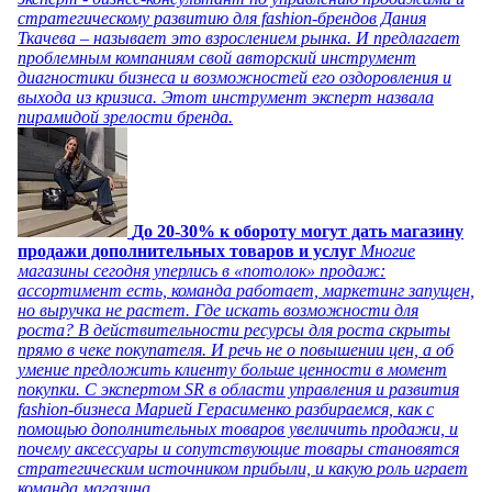
стратегическому развитию для fashion-брендов Дания
Ткачева – называет это взрослением рынка. И предлагает
проблемным компаниям свой авторский инструмент
диагностики бизнеса и возможностей его оздоровления и
выхода из кризиса. Этот инструмент эксперт назвала
пирамидой зрелости бренда.
До 20-30% к обороту могут дать магазину
продажи дополнительных товаров и услуг
Многие
магазины сегодня уперлись в «потолок» продаж:
ассортимент есть, команда работает, маркетинг запущен,
но выручка не растет. Где искать возможности для
роста? В действительности ресурсы для роста скрыты
прямо в чеке покупателя. И речь не о повышении цен, а об
умение предложить клиенту больше ценности в момент
покупки. С экспертом SR в области управления и развития
fashion-бизнеса Марией Герасименко разбираемся, как с
помощью дополнительных товаров увеличить продажи, и
почему аксессуары и сопутствующие товары становятся
стратегическим источником прибыли, и какую роль играет
команда магазина.