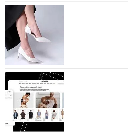
На участие в Московской неделе моды
подано 1047 заявок
На участие в седьмой Московской неделе моды,
которая пройдет в российской столице с 26 сентября
по 1 октября, уже подано 1047 заявок. Примерно
половину из них (494) прислали дизайнеры,
коллекции которых не были представлены в…
07.08.2026
713
BALLINA представит свои новинки на Euro
Shoes
Компания BALLINA Guangzhou Lihuang Footwear
Co., Ltd., основанная в 2011 году и расположенная в
Гуанчжоу, столице моды Китая, является
профессиональной обувной компанией,
объединяющей разработку, производство и…