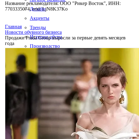
Название рекламодателя: ООО "Рикер Восток", ИНН:
7703335074, erid: LjN8K37Ko
Дизайн
Акценты
Главная
Тренды
Новости обувного бизнеса
Истории обуви
Продажи Prada Group выросли за первые девять месяцев
года
Производство