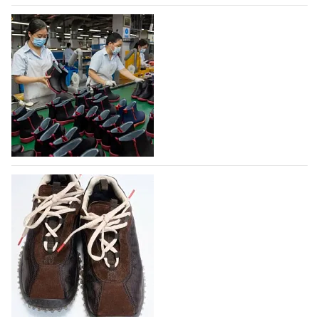
07.08.2026
574
На платформе Lamoda - новый раздел и
условия продвижения локальных
дизайнерских марок
Российский маркетплейс Lamoda решил обновить
раздел для продажи продукции локальных
дизайнерских марок одежды, обуви и аксессуаров.
Бренды также получат маркетинговую…
06.08.2026
757
Объем мирового производства обуви в
2025 году практически не увеличился
В 2025 году мировое производство обуви
практически не изменилось, зафиксировав
незначительный рост на 0,1% до 24,6 млрд пар, -
данные опубликованы в аналитическом вестнике
«Всемирный ежегодник обуви 2026», Португальской