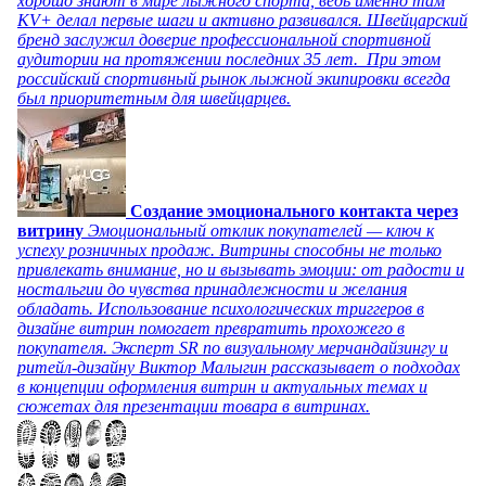
хорошо знают в мире лыжного спорта, ведь именно там
KV+ делал первые шаги и активно развивался. Швейцарский
бренд заслужил доверие профессиональной спортивной
аудитории на протяжении последних 35 лет. При этом
российский спортивный рынок лыжной экипировки всегда
был приоритетным для швейцарцев.
Создание эмоционального контакта через
витрину
Эмоциональный отклик покупателей — ключ к
успеху розничных продаж. Витрины способны не только
привлекать внимание, но и вызывать эмоции: от радости и
ностальгии до чувства принадлежности и желания
обладать. Использование психологических триггеров в
дизайне витрин помогает превратить прохожего в
покупателя. Эксперт SR по визуальному мерчандайзингу и
ритейл-дизайну Виктор Малыгин рассказывает о подходах
в концепции оформления витрин и актуальных темах и
сюжетах для презентации товара в витринах.