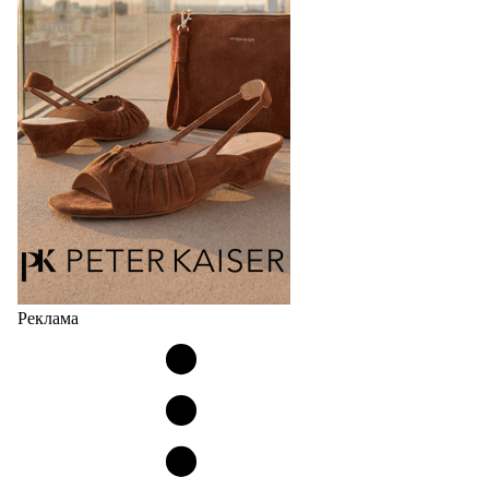
Анджельским клубом настольного тенниса Little
Tokyo Table Tennis. Интерес японского спортивного
гиганта к сотрудничеству с теннисным клубом
возник не на пустом…
05.08.2026
1174
Реклама