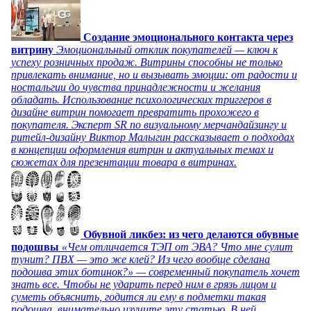
Создание эмоционального контакта через
витрину
Эмоциональный отклик покупателей — ключ к
успеху розничных продаж. Витрины способны не только
привлекать внимание, но и вызывать эмоции: от радости и
ностальгии до чувства принадлежности и желания
обладать. Использование психологических триггеров в
дизайне витрин помогает превратить прохожего в
покупателя. Эксперт SR по визуальному мерчандайзингу и
ритейл-дизайну Виктор Малыгин рассказывает о подходах
в концепции оформления витрин и актуальных темах и
сюжетах для презентации товара в витринах.
Обувной ликбез: из чего делаются обувные
подошвы
«Чем отличается ТЭП от ЭВА? Что мне сулит
тунит? ПВХ — это же клей? Из чего вообще сделана
подошва этих ботинок?» — современный покупатель хочет
знать все. Чтобы не ударить перед ним в грязь лицом и
суметь объяснить, годится ли ему в подметки такая
подошва, внимательно изучите эту статью. В ней