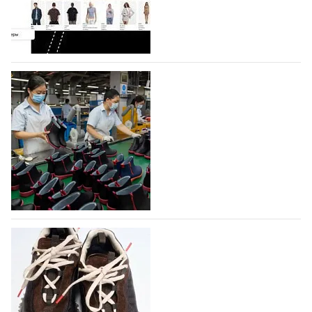
Гуанчжоу, столице моды Китая, является
профессиональной обувной компанией,
объединяющей разработку, производство и…
07.08.2026
1
На платформе Lamoda - новый раздел и
условия продвижения локальных
дизайнерских марок
Российский маркетплейс Lamoda решил обновить
раздел для продажи продукции локальных
дизайнерских марок одежды, обуви и аксессуаров.
Бренды также получат маркетинговую…
06.08.2026
386
Объем мирового производства обуви в
2025 году практически не увеличился
В 2025 году мировое производство обуви
практически не изменилось, зафиксировав