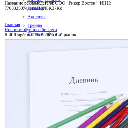
Название рекламодателя: ООО "Рикер Восток", ИНН:
7703335074, erid: LjN8K37Ko
Дизайн
Акценты
Главная
Тренды
Новости обувного бизнеса
Истории обуви
Ralf Ringer вышел на детский рынок
Производство