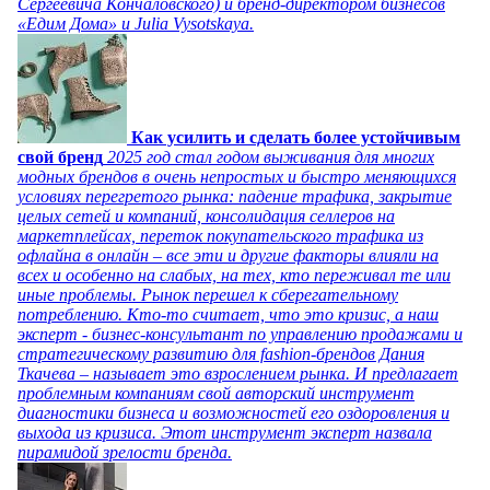
Сергеевича Кончаловского) и бренд-директором бизнесов
«Едим Дома» и Julia Vysotskaya.
Как усилить и сделать более устойчивым
свой бренд
2025 год стал годом выживания для многих
модных брендов в очень непростых и быстро меняющихся
условиях перегретого рынка: падение трафика, закрытие
целых сетей и компаний, консолидация селлеров на
маркетплейсах, переток покупательского трафика из
офлайна в онлайн – все эти и другие факторы влияли на
всех и особенно на слабых, на тех, кто переживал те или
иные проблемы. Рынок перешел к сберегательному
потреблению. Кто-то считает, что это кризис, а наш
эксперт - бизнес-консультант по управлению продажами и
стратегическому развитию для fashion-брендов Дания
Ткачева – называет это взрослением рынка. И предлагает
проблемным компаниям свой авторский инструмент
диагностики бизнеса и возможностей его оздоровления и
выхода из кризиса. Этот инструмент эксперт назвала
пирамидой зрелости бренда.