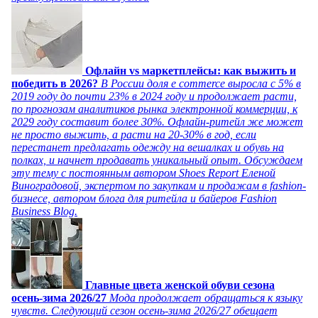
Офлайн vs маркетплейсы: как выжить и
победить в 2026?
В России доля e commerce выросла с 5% в
2019 году до почти 23% в 2024 году и продолжает расти,
по прогнозам аналитиков рынка электронной коммерции, к
2029 году составит более 30%. Офлайн-ритейл же может
не просто выжить, а расти на 20-30% в год, если
перестанет предлагать одежду на вешалках и обувь на
полках, и начнет продавать уникальный опыт. Обсуждаем
эту тему с постоянным автором Shoes Report Еленой
Виноградовой, экспертом по закупкам и продажам в fashion-
бизнесе, автором блога для ритейла и байеров Fashion
Business Blog.
Главные цвета женской обуви сезона
осень-зима 2026/27
Мода продолжает обращаться к языку
чувств. Следующий сезон осень-зима 2026/27 обещает