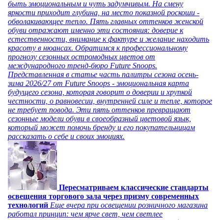
быть эмоциональным и чуть задумчивым. На смену
яркости приходит глубина, на место показной роскоши -
обволакивающее тепло. Пять главных оттенков женской
обуви отражают именно эти состояния: доверие к
естественности, внимание к фактуре и желание находить
красоту в нюансах. Обратимся к профессиональному
прогнозу сезонных остромодных цветов от
международного тренд-бюро Future Snoops.
Представленная в статье часть палитры сезона осень-
зима 2026/27 от Future Snoops - эмоциональная карта
будущего сезона, которая говорит о доверии и хрупкой
честности, о равновесии, внутренней силе и тепле, которое
не требует повода. Эти пять оттенков превращают
сезонные модели обуви в своеобразный цветовой язык,
который может помочь бренду и его покупательницам
рассказать о себе и своих эмоциях.
Пересматриваем классические стандарты
освещения торгового зала через призму современных
технологий
Еще вчера при освещении розничного магазина
работал принцип: чем ярче свет, чем светлее