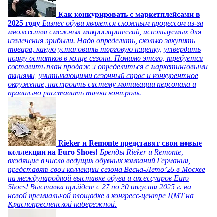
Как конкурировать с маркетплейсами в
2025 году
Бизнес обуви является сложным процессом из-за
множества смежных микростратегий, используемых для
извлечения прибыли. Надо определить, сколько закупить
товара, какую установить торговую наценку, утвердить
норму остатков в конце сезона. Помимо этого, требуется
составить план продаж и определиться с маркетинговыми
акциями, учитывающими сезонный спрос и конкурентное
окружение, настроить систему мотивации персонала и
правильно расставить точки контроля.
Rieker и Remonte представят свои новые
коллекции на Euro Shoes!
Бренды Rieker и Remonte,
входящие в число ведущих обувных компаний Германии,
представят свои коллекции сезона Весна-Лето’26 в Москве
на международной выставке обуви и аксессуаров Euro
Shoes! Выставка пройдет c 27 по 30 августа 2025 г. на
новой премиальной площадке в конгресс-центре ЦМТ на
Краснопресненской набережной.