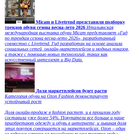
Micam и Livetrend представили подборку
трендов обуви сезона весна-лето 2026
Итальянская
международная выставка обуви Micam представляет «Гид
по трендам сезона весна-лето 2026», разработанный
совместно с Livetrend. Гид разработан на основе анализа
социальных сетей, онлайн-маркетплейсов и модных показов,
а также с помощью новых технологий, таких как
искусственный интеллект и Big Data.
Доля маркетплейсов будет расти
Категория обуви на Ozon Fashion демонстрирует
устойчивый рост
Доля онлайн-продаж в fashion растет, и в прошлом году
составила уже более 54%. Покупатели все больше и чаще
приобретают одежду и обувь в интернете, и львиная доля
этих покупок совершается на маркетплейсах. Ozon – один
из ведущих игроков на российском рынке товаров моды,