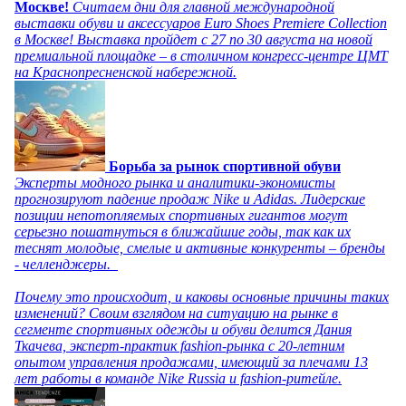
Москве!
Считаем дни для главной международной
выставки обуви и аксессуаров Euro Shoes Premiere Collection
в Москве! Выставка пройдет с 27 по 30 августа на новой
премиальной площадке – в столичном конгресс-центре ЦМТ
на Краснопресненской набережной.
Борьба за рынок спортивной обуви
Эксперты модного рынка и аналитики-экономисты
прогнозируют падение продаж Nike и Adidas. Лидерские
позиции непотопляемых спортивных гигантов могут
серьезно пошатнуться в ближайшие годы, так как их
теснят молодые, смелые и активные конкуренты – бренды
- челленджеры.
Почему это происходит, и каковы основные причины таких
изменений? Своим взглядом на ситуацию на рынке в
сегменте спортивных одежды и обуви делится Дания
Ткачева, эксперт-практик fashion-рынка с 20-летним
опытом управления продажами, имеющий за плечами 13
лет работы в команде Nike Russia и fashion-ритейле.