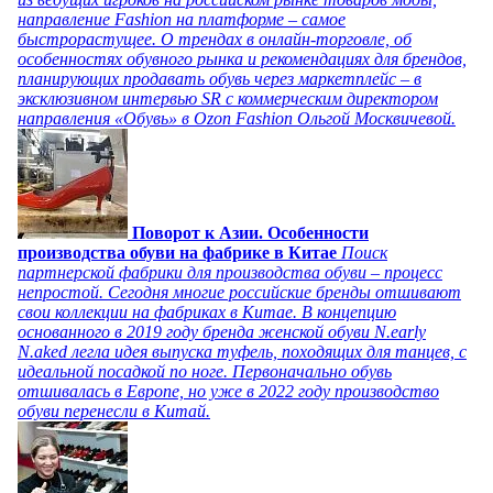
направление Fashion на платформе – самое
быстрорастущее. О трендах в онлайн-торговле, об
особенностях обувного рынка и рекомендациях для брендов,
планирующих продавать обувь через маркетплейс – в
эксклюзивном интервью SR с коммерческим директором
направления «Обувь» в Ozon Fashion Ольгой Москвичевой.
Поворот к Азии. Особенности
производства обуви на фабрике в Китае
Поиск
партнерской фабрики для производства обуви – процесс
непростой. Сегодня многие российские бренды отшивают
свои коллекции на фабриках в Китае. В концепцию
основанного в 2019 году бренда женской обуви N.early
N.aked легла идея выпуска туфель, походящих для танцев, с
идеальной посадкой по ноге. Первоначально обувь
отшивалась в Европе, но уже в 2022 году производство
обуви перенесли в Китай.