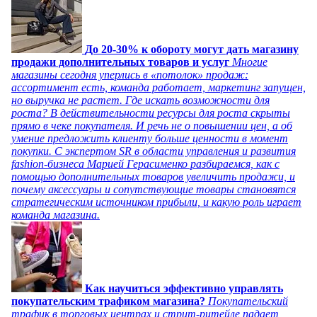
До 20-30% к обороту могут дать магазину
продажи дополнительных товаров и услуг
Многие
магазины сегодня уперлись в «потолок» продаж:
ассортимент есть, команда работает, маркетинг запущен,
но выручка не растет. Где искать возможности для
роста? В действительности ресурсы для роста скрыты
прямо в чеке покупателя. И речь не о повышении цен, а об
умение предложить клиенту больше ценности в момент
покупки. С экспертом SR в области управления и развития
fashion-бизнеса Марией Герасименко разбираемся, как с
помощью дополнительных товаров увеличить продажи, и
почему аксессуары и сопутствующие товары становятся
стратегическим источником прибыли, и какую роль играет
команда магазина.
Как научиться эффективно управлять
покупательским трафиком магазина?
Покупательский
трафик в торговых центрах и стрит-ритейле падает,