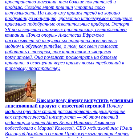
пространство магазина, тем больше покупателей и
продаж. Сегодня этот принцип утратил свою
актуальность. На смену ему пришел тренд на хорошо
продуманную концепцию, грамотно используемое освещение,
правильно подобранные осветительные приборы. Эксперт
SR по освещению торговых пространств, светодизайнер
компании «Точка опоры» Анастасия Ефремова
рассказывает об актуальных принципах освещения в
модном и обувном ритейле, о том, как свет помогает
работать с товаром, пространством и эмоциями
покупателей. Она поможет посмотреть на базовые
принципы в освещении через призму новых требований к
торговому пространству.
Как модному бренду выпустить успешный
лицензионный продукт с известной персоной
Почему
модным брендам стоит рассматривать лицензирование
как стратегический инструмент — об этом главный
редактор журнала Shoes Report Наталья Тимашова
побеседовала с Марией Козеевой, СЕО медиахолдинга Юлии
Высоцкой (входит в состав Продюсерского центра Андрея