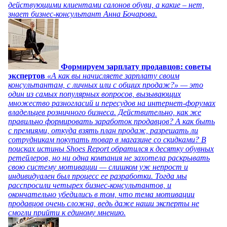
действующими клиентами салонов обуви, а какие – нет,
знает бизнес-консультант Анна Бочарова.
Формируем зарплату продавцов: советы
экспертов
«А как вы начисляете зарплату своим
консультантам, с личных или с общих продаж?» — это
один из самых популярных вопросов, вызывающих
множество разногласий и пересудов на интернет-форумах
владельцев розничного бизнеса. Действительно, как же
правильно формировать заработок продавцов? А как быть
с премиями, откуда взять план продаж, разрешать ли
сотрудникам покупать товар в магазине со скидками? В
поисках истины Shoes Report обратился к десятку обувных
ретейлеров, но ни одна компания не захотела раскрывать
свою систему мотивации — слишком уж непрост и
индивидуален был процесс ее разработки. Тогда мы
расспросили четырех бизнес-консультантов, и
окончательно убедились в том, что тема мотивации
продавцов очень сложна, ведь даже наши эксперты не
смогли прийти к единому мнению.