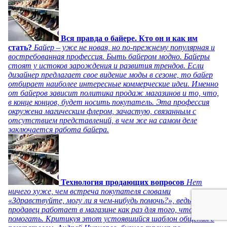
Вся правда о байере. Кто он и как им
стать?
Байер – уже не новая, но по-прежнему популярная и
востребованная профессия. Быть байером модно. Байеры
стоят у истоков зарождения и развития трендов. Если
дизайнер предлагает свое видение моды в сезоне, то байер
отбирает наиболее интересные коммерческие идеи. Именно
от байеров зависит политика продаж магазинов и то, что,
в конце концов, будет носить покупатель. Эта профессия
окружена магическим флером, зачастую, связанным с
отсутствием представлений, в чем же на самом деле
заключается работа байера.
Технология продающих вопросов
Нет
ничего хуже, чем встреча покупателя словами
«Здравствуйте, могу ли я чем-нибудь помочь?», ведь
продавец работает в магазине как раз для того, чтобы
помогать. Критикуя этот устоявшийся шаблон общения с