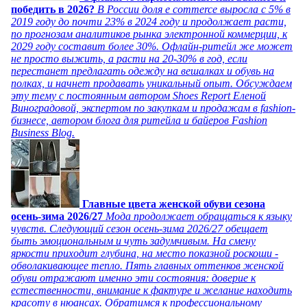
победить в 2026?
В России доля e commerce выросла с 5% в
2019 году до почти 23% в 2024 году и продолжает расти,
по прогнозам аналитиков рынка электронной коммерции, к
2029 году составит более 30%. Офлайн-ритейл же может
не просто выжить, а расти на 20-30% в год, если
перестанет предлагать одежду на вешалках и обувь на
полках, и начнет продавать уникальный опыт. Обсуждаем
эту тему с постоянным автором Shoes Report Еленой
Виноградовой, экспертом по закупкам и продажам в fashion-
бизнесе, автором блога для ритейла и байеров Fashion
Business Blog.
Главные цвета женской обуви сезона
осень-зима 2026/27
Мода продолжает обращаться к языку
чувств. Следующий сезон осень-зима 2026/27 обещает
быть эмоциональным и чуть задумчивым. На смену
яркости приходит глубина, на место показной роскоши -
обволакивающее тепло. Пять главных оттенков женской
обуви отражают именно эти состояния: доверие к
естественности, внимание к фактуре и желание находить
красоту в нюансах. Обратимся к профессиональному