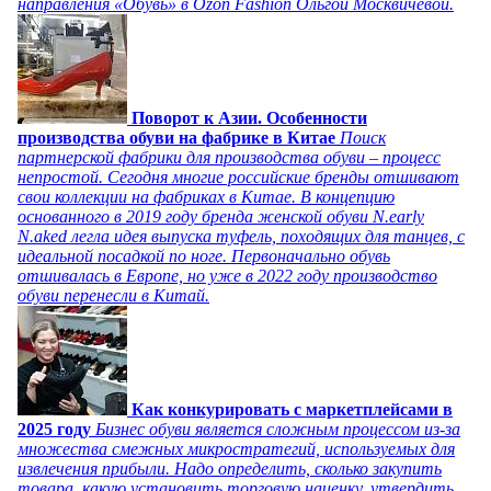
направления «Обувь» в Ozon Fashion Ольгой Москвичевой.
Поворот к Азии. Особенности
производства обуви на фабрике в Китае
Поиск
партнерской фабрики для производства обуви – процесс
непростой. Сегодня многие российские бренды отшивают
свои коллекции на фабриках в Китае. В концепцию
основанного в 2019 году бренда женской обуви N.early
N.aked легла идея выпуска туфель, походящих для танцев, с
идеальной посадкой по ноге. Первоначально обувь
отшивалась в Европе, но уже в 2022 году производство
обуви перенесли в Китай.
Как конкурировать с маркетплейсами в
2025 году
Бизнес обуви является сложным процессом из-за
множества смежных микростратегий, используемых для
извлечения прибыли. Надо определить, сколько закупить
товара, какую установить торговую наценку, утвердить