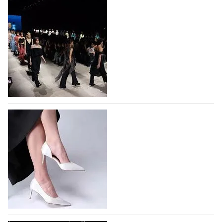
На участие в Московской неделе моды
подано 1047 заявок
На участие в седьмой Московской неделе моды,
которая пройдет в российской столице с 26 сентября
по 1 октября, уже подано 1047 заявок. Примерно
половину из них (494) прислали дизайнеры,
коллекции которых не были представлены в…
07.08.2026
113