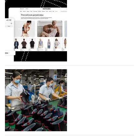
BALLINA представит свои новинки на Euro
Shoes
Компания BALLINA Guangzhou Lihuang Footwear
Co., Ltd., основанная в 2011 году и расположенная в
Гуанчжоу, столице моды Китая, является
профессиональной обувной компанией,
объединяющей разработку, производство и…
07.08.2026
127
На платформе Lamoda - новый раздел и
условия продвижения локальных
дизайнерских марок
Российский маркетплейс Lamoda решил обновить
раздел для продажи продукции локальных
дизайнерских марок одежды, обуви и аксессуаров.
Бренды также получат маркетинговую…
06.08.2026
407