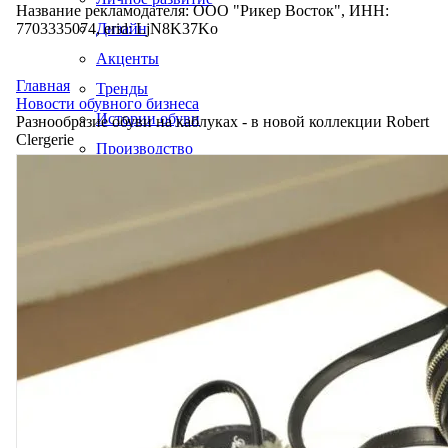
Название рекламодателя: ООО "Рикер Восток", ИНН:
7703335074, erid: LjN8K37Ko
Дизайн
Акценты
Главная
Тренды
Новости обувного бизнеса
Истории обуви
Разнообразие обуви на каблуках - в новой коллекции Robert
Clergerie
Производство