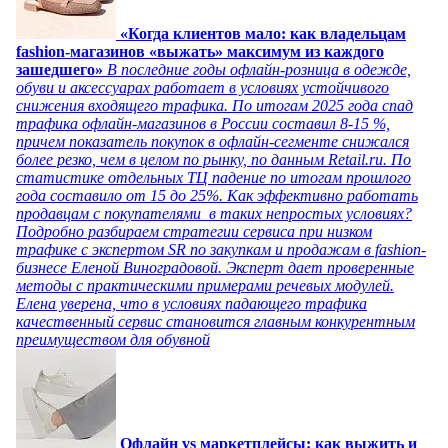
«Когда клиентов мало: как владельцам
fashion-магазинов «выжать» максимум из каждого
зашедшего»
В последние годы офлайн-розница в одежде,
обуви и аксессуарах работает в условиях устойчивого
снижения входящего трафика. По итогам 2025 года спад
трафика офлайн-магазинов в России составил 8-15 %,
причем показатель покупок в офлайн-сегменте снижался
более резко, чем в целом по рынку, по данным Retail.ru. По
статистике отдельных ТЦ падение по итогам прошлого
года составило от 15 до 25%. Как эффективно работать
продавцам с покупателями в таких непростых условиях?
Подробно разбираем стратегии сервиса при низком
трафике с экспертом SR по закупкам и продажам в fashion-
бизнесе Еленой Виноградовой. Эксперт дает проверенные
методы с практическими примерами речевых модулей.
Елена уверена, что в условиях падающего трафика
качественный сервис становится главным конкурентным
преимуществом для обувной
Офлайн vs маркетплейсы: как выжить и