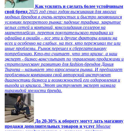
Как усилить и сделать более устойчивым
свой бренд
2025 год стал годом выживания для многих
модных брендов в очень непростых и быстро меняющихся
условиях перегретого рынка: падение трафика, закрытие
целых сетей и компаний, консолидация селлеров на
маркетплейсах, переток покупательского трафика из
офлайна в онлайн – все эти и другие факторы влияли на
всех и особенно на слабых, на тех, кто переживал те или
иные проблемы. Рынок перешел к сберегательному
потреблению. Кто-то считает, что это кризис, а наш
эксперт - бизнес-консультант по управлению продажами и
стратегическому развитию для fashion-брендов Дания
Ткачева – называет это взрослением рынка. И предлагает
проблемным компаниям свой авторский инструмент
диагностики бизнеса и возможностей его оздоровления и
выхода из кризиса. Этот инструмент эксперт назвала
пирамидой зрелости бренда.
До 20-30% к обороту могут дать магазину
продажи дополнительных товаров и услуг
Многие