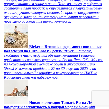
норму остатков в конце сезона. Помимо этого, требуется
составить план продаж и определиться с маркетинговыми
акциями, учитывающими сезонный спрос и конкурентное
окружение, настроить систему мотивации персонала и
правильно расставить точки контроля.
Rieker и Remonte представят свои новые
коллекции на Euro Shoes!
Бренды Rieker и Remonte,
входящие в число ведущих обувных компаний Германии,
представят свои коллекции сезона Весна-Лето’26 в Москве
на международной выставке обуви и аксессуаров Euro
Shoes! Выставка пройдет c 27 по 30 августа 2025 г. на
новой премиальной площадке в конгресс-центре ЦМТ на
Краснопресненской набережной.
Новая коллекция Tamaris Весна-Лето 26:
комфорт и элегантность в каждой модели
Немецкий