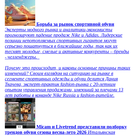
Борьба за рынок спортивной обуви
Эксперты модного рынка и аналитики-экономисты
прогнозируют падение продаж Nike и Adidas. Лидерские
позиции непотопляемых спортивных гигантов могут
серьезно пошатнуться в ближайшие годы, так как их
теснят молодые, смелые и активные конкуренты – бренды
- челленджеры.
Почему это происходит, и каковы основные причины таких
изменений? Своим взглядом на ситуацию на рынке в
сегменте спортивных одежды и обуви делится Дания
Ткачева, эксперт-практик fashion-рынка с 20-летним
опытом управления продажами, имеющий за плечами 13
лет работы в команде Nike Russia и fashion-ритейле.
Micam и Livetrend представили подборку
трендов обуви сезона весна-лето 2026
Итальянская