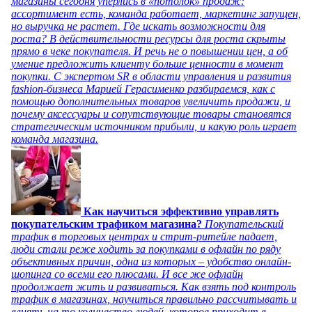
магазины сегодня уперлись в «потолок» продаж:
ассортимент есть, команда работает, маркетинг запущен,
но выручка не растет. Где искать возможности для
роста? В действительности ресурсы для роста скрыты
прямо в чеке покупателя. И речь не о повышении цен, а об
умение предложить клиенту больше ценности в момент
покупки. С экспертом SR в области управления и развития
fashion-бизнеса Марией Герасименко разбираемся, как с
помощью дополнительных товаров увеличить продажи, и
почему аксессуары и сопутствующие товары становятся
стратегическим источником прибыли, и какую роль играет
команда магазина.
Как научиться эффективно управлять
покупательским трафиком магазина?
Покупательский
трафик в торговых центрах и стрит-ритейле падает,
люди стали реже ходить за покупками в офлайн по ряду
объективных причин, одна из которых – удобство онлайн-
шопинга со всеми его плюсами. И все же офлайн
продолжает жить и развиваться. Как взять под контроль
трафик в магазинах, научиться правильно рассчитывать и
влиять на то количество людей, которое приходит в