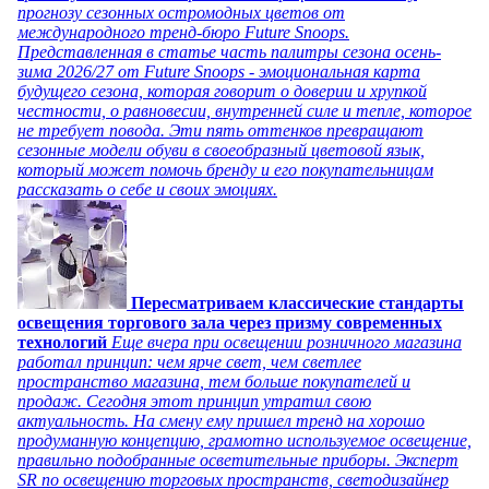
прогнозу сезонных остромодных цветов от
международного тренд-бюро Future Snoops.
Представленная в статье часть палитры сезона осень-
зима 2026/27 от Future Snoops - эмоциональная карта
будущего сезона, которая говорит о доверии и хрупкой
честности, о равновесии, внутренней силе и тепле, которое
не требует повода. Эти пять оттенков превращают
сезонные модели обуви в своеобразный цветовой язык,
который может помочь бренду и его покупательницам
рассказать о себе и своих эмоциях.
Пересматриваем классические стандарты
освещения торгового зала через призму современных
технологий
Еще вчера при освещении розничного магазина
работал принцип: чем ярче свет, чем светлее
пространство магазина, тем больше покупателей и
продаж. Сегодня этот принцип утратил свою
актуальность. На смену ему пришел тренд на хорошо
продуманную концепцию, грамотно используемое освещение,
правильно подобранные осветительные приборы. Эксперт
SR по освещению торговых пространств, светодизайнер