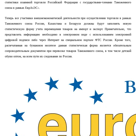
статистики взаимной торговли Российской Федерации с государствами-членами Таможенного
союза в рамках ЕврАзЭС».
Теперь все участники внешнеэкономической деятельности при осуществлении торговли в рамках
Таможенного союза России, Казахстана и Беларуси должны будут заполнять новую
статистическую форму учета перемещения товаров на импорт и экспорт. Примечательно, что
представлять информацию необходимо в электронном виде с использованием электронной
цифровой подписи либо через Интернет на специальном портале ФТС России. Кроме того,
распечатанная на бумажном носителе данная статистическая форма является обязательным
сопроводительным документом при перевозке товаров Таможенного союза, в том числе детской
обуви оптом, на всем пути их следования по России.