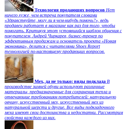
Технология продающих вопросов
Нет
ничего хуже, чем встреча покупателя словами
«Здравствуйте, могу ли я чем-нибудь помочь?», ведь
продавец работает в магазине как раз для того, чтобы
помогать. Критикуя этот устоявшийся шаблон общения с
покупателем, Андрей Чиркарев, бизнес-тренер по
эффективным продажам и основатель проекта «Новая
экономика», делится с читателями Shoes Report
технологией по-настоящему продающих вопросов.
Мех, да не только: виды подклада
В
производстве зимней обуви используют различные
материалы, предназначенные для сохранения тепла и
отвечающие требованиям потребителей: натуральную
овчину, искусственный мех, искусственный мех из
натуральной шерсти и другие. Все виды подкладочного
меха имеют свои достоинства и недостатки. Рассмотрим
свойства каждого из них.