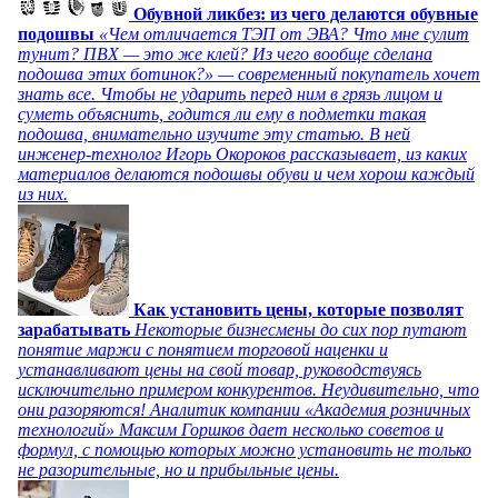
Обувной ликбез: из чего делаются обувные
подошвы
«Чем отличается ТЭП от ЭВА? Что мне сулит
тунит? ПВХ — это же клей? Из чего вообще сделана
подошва этих ботинок?» — современный покупатель хочет
знать все. Чтобы не ударить перед ним в грязь лицом и
суметь объяснить, годится ли ему в подметки такая
подошва, внимательно изучите эту статью. В ней
инженер-технолог Игорь Окороков рассказывает, из каких
материалов делаются подошвы обуви и чем хорош каждый
из них.
Как установить цены, которые позволят
зарабатывать
Некоторые бизнесмены до сих пор путают
понятие маржи с понятием торговой наценки и
устанавливают цены на свой товар, руководствуясь
исключительно примером конкурентов. Неудивительно, что
они разоряются! Аналитик компании «Академия розничных
технологий» Максим Горшков дает несколько советов и
формул, с помощью которых можно установить не только
не разорительные, но и прибыльные цены.