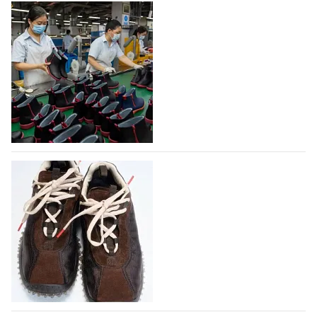
На платформе Lamoda - новый раздел и
условия продвижения локальных
дизайнерских марок
Российский маркетплейс Lamoda решил обновить
раздел для продажи продукции локальных
дизайнерских марок одежды, обуви и аксессуаров.
Бренды также получат маркетинговую…
06.08.2026
614
Объем мирового производства обуви в
2025 году практически не увеличился
В 2025 году мировое производство обуви
практически не изменилось, зафиксировав
незначительный рост на 0,1% до 24,6 млрд пар, -
данные опубликованы в аналитическом вестнике
«Всемирный ежегодник обуви 2026», Португальской
ассоциацией…