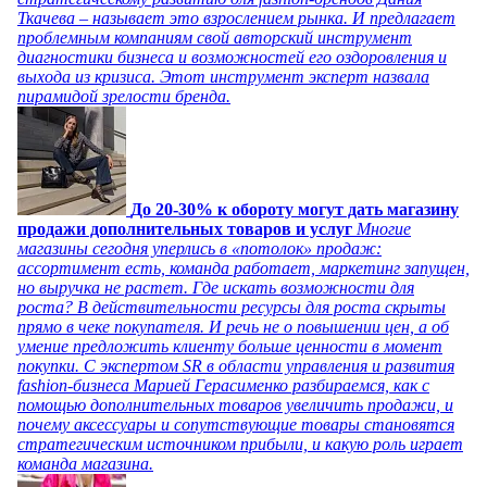
Ткачева – называет это взрослением рынка. И предлагает
проблемным компаниям свой авторский инструмент
диагностики бизнеса и возможностей его оздоровления и
выхода из кризиса. Этот инструмент эксперт назвала
пирамидой зрелости бренда.
До 20-30% к обороту могут дать магазину
продажи дополнительных товаров и услуг
Многие
магазины сегодня уперлись в «потолок» продаж:
ассортимент есть, команда работает, маркетинг запущен,
но выручка не растет. Где искать возможности для
роста? В действительности ресурсы для роста скрыты
прямо в чеке покупателя. И речь не о повышении цен, а об
умение предложить клиенту больше ценности в момент
покупки. С экспертом SR в области управления и развития
fashion-бизнеса Марией Герасименко разбираемся, как с
помощью дополнительных товаров увеличить продажи, и
почему аксессуары и сопутствующие товары становятся
стратегическим источником прибыли, и какую роль играет
команда магазина.