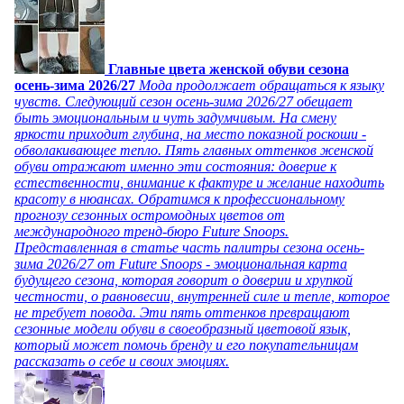
Главные цвета женской обуви сезона
осень-зима 2026/27
Мода продолжает обращаться к языку
чувств. Следующий сезон осень-зима 2026/27 обещает
быть эмоциональным и чуть задумчивым. На смену
яркости приходит глубина, на место показной роскоши -
обволакивающее тепло. Пять главных оттенков женской
обуви отражают именно эти состояния: доверие к
естественности, внимание к фактуре и желание находить
красоту в нюансах. Обратимся к профессиональному
прогнозу сезонных остромодных цветов от
международного тренд-бюро Future Snoops.
Представленная в статье часть палитры сезона осень-
зима 2026/27 от Future Snoops - эмоциональная карта
будущего сезона, которая говорит о доверии и хрупкой
честности, о равновесии, внутренней силе и тепле, которое
не требует повода. Эти пять оттенков превращают
сезонные модели обуви в своеобразный цветовой язык,
который может помочь бренду и его покупательницам
рассказать о себе и своих эмоциях.