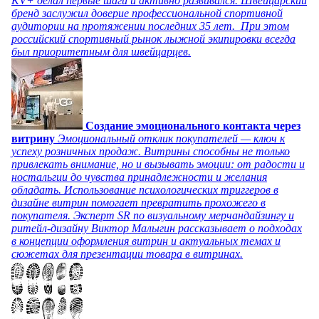
KV+ делал первые шаги и активно развивался. Швейцарский
бренд заслужил доверие профессиональной спортивной
аудитории на протяжении последних 35 лет. При этом
российский спортивный рынок лыжной экипировки всегда
был приоритетным для швейцарцев.
Создание эмоционального контакта через
витрину
Эмоциональный отклик покупателей — ключ к
успеху розничных продаж. Витрины способны не только
привлекать внимание, но и вызывать эмоции: от радости и
ностальгии до чувства принадлежности и желания
обладать. Использование психологических триггеров в
дизайне витрин помогает превратить прохожего в
покупателя. Эксперт SR по визуальному мерчандайзингу и
ритейл-дизайну Виктор Малыгин рассказывает о подходах
в концепции оформления витрин и актуальных темах и
сюжетах для презентации товара в витринах.