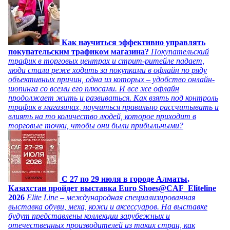
Как научиться эффективно управлять
покупательским трафиком магазина?
Покупательский
трафик в торговых центрах и стрит-ритейле падает,
люди стали реже ходить за покупками в офлайн по ряду
объективных причин, одна из которых – удобство онлайн-
шопинга со всеми его плюсами. И все же офлайн
продолжает жить и развиваться. Как взять под контроль
трафик в магазинах, научиться правильно рассчитывать и
влиять на то количество людей, которое приходит в
торговые точки, чтобы они были прибыльными?
C 27 по 29 июля в городе Алматы,
Казахстан пройдет выставка Euro Shoes@CAF_Eliteline
2026
Elite Line – международная специализированная
выставка обуви, меха, кожи и аксессуаров. На выставке
будут представлены коллекции зарубежных и
отечественных производителей из таких стран, как