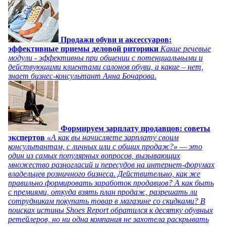
Продажи обуви и аксессуаров:
эффективные приемы деловой риторики
Какие речевые
модули - эффективны при общении с потенциальными и
действующими клиентами салонов обуви, а какие – нет,
знает бизнес-консультант Анна Бочарова.
Формируем зарплату продавцов: советы
экспертов
«А как вы начисляете зарплату своим
консультантам, с личных или с общих продаж?» — это
один из самых популярных вопросов, вызывающих
множество разногласий и пересудов на интернет-форумах
владельцев розничного бизнеса. Действительно, как же
правильно формировать заработок продавцов? А как быть
с премиями, откуда взять план продаж, разрешать ли
сотрудникам покупать товар в магазине со скидками? В
поисках истины Shoes Report обратился к десятку обувных
ретейлеров, но ни одна компания не захотела раскрывать