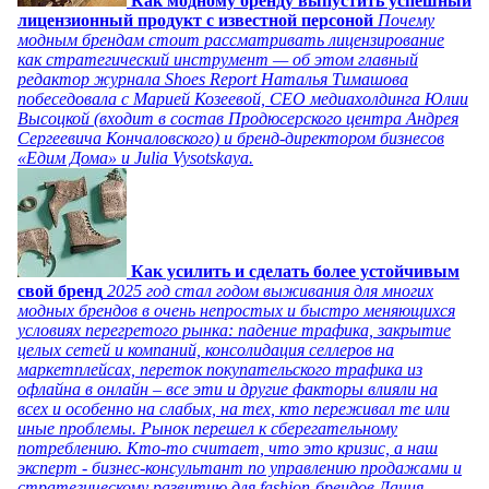
Как модному бренду выпустить успешный
лицензионный продукт с известной персоной
Почему
модным брендам стоит рассматривать лицензирование
как стратегический инструмент — об этом главный
редактор журнала Shoes Report Наталья Тимашова
побеседовала с Марией Козеевой, СЕО медиахолдинга Юлии
Высоцкой (входит в состав Продюсерского центра Андрея
Сергеевича Кончаловского) и бренд-директором бизнесов
«Едим Дома» и Julia Vysotskaya.
Как усилить и сделать более устойчивым
свой бренд
2025 год стал годом выживания для многих
модных брендов в очень непростых и быстро меняющихся
условиях перегретого рынка: падение трафика, закрытие
целых сетей и компаний, консолидация селлеров на
маркетплейсах, переток покупательского трафика из
офлайна в онлайн – все эти и другие факторы влияли на
всех и особенно на слабых, на тех, кто переживал те или
иные проблемы. Рынок перешел к сберегательному
потреблению. Кто-то считает, что это кризис, а наш
эксперт - бизнес-консультант по управлению продажами и
стратегическому развитию для fashion-брендов Дания