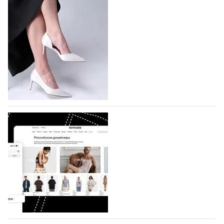
На участие в Московской неделе моды
подано 1047 заявок
На участие в седьмой Московской неделе моды,
которая пройдет в российской столице с 26 сентября
по 1 октября, уже подано 1047 заявок. Примерно
половину из них (494) прислали дизайнеры,
коллекции которых не были представлены в…
07.08.2026
594
BALLINA представит свои новинки на Euro
Shoes
Компания BALLINA Guangzhou Lihuang Footwear
Co., Ltd., основанная в 2011 году и расположенная в
Гуанчжоу, столице моды Китая, является
профессиональной обувной компанией,
объединяющей разработку, производство и…
07.08.2026
450