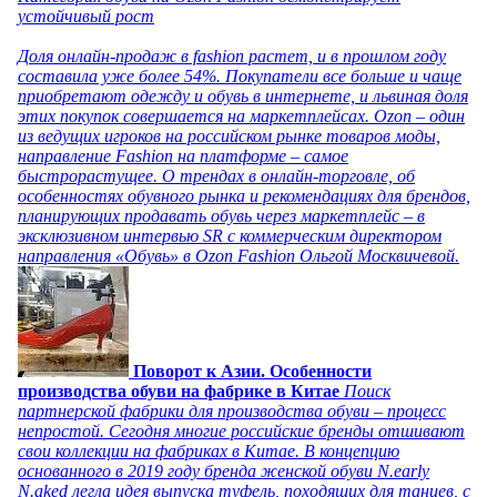
устойчивый рост
Доля онлайн-продаж в fashion растет, и в прошлом году
составила уже более 54%. Покупатели все больше и чаще
приобретают одежду и обувь в интернете, и львиная доля
этих покупок совершается на маркетплейсах. Ozon – один
из ведущих игроков на российском рынке товаров моды,
направление Fashion на платформе – самое
быстрорастущее. О трендах в онлайн-торговле, об
особенностях обувного рынка и рекомендациях для брендов,
планирующих продавать обувь через маркетплейс – в
эксклюзивном интервью SR с коммерческим директором
направления «Обувь» в Ozon Fashion Ольгой Москвичевой.
Поворот к Азии. Особенности
производства обуви на фабрике в Китае
Поиск
партнерской фабрики для производства обуви – процесс
непростой. Сегодня многие российские бренды отшивают
свои коллекции на фабриках в Китае. В концепцию
основанного в 2019 году бренда женской обуви N.early
N.aked легла идея выпуска туфель, походящих для танцев, с