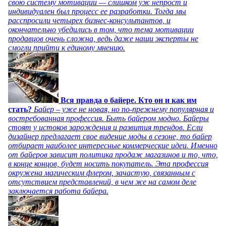
свою систему мотивации — слишком уж непрост и
индивидуален был процесс ее разработки. Тогда мы
расспросили четырех бизнес-консультантов, и
окончательно убедились в том, что тема мотивации
продавцов очень сложна, ведь даже наши эксперты не
смогли прийти к единому мнению.
Вся правда о байере. Кто он и как им
стать?
Байер – уже не новая, но по-прежнему популярная и
востребованная профессия. Быть байером модно. Байеры
стоят у истоков зарождения и развития трендов. Если
дизайнер предлагает свое видение моды в сезоне, то байер
отбирает наиболее интересные коммерческие идеи. Именно
от байеров зависит политика продаж магазинов и то, что,
в конце концов, будет носить покупатель. Эта профессия
окружена магическим флером, зачастую, связанным с
отсутствием представлений, в чем же на самом деле
заключается работа байера.