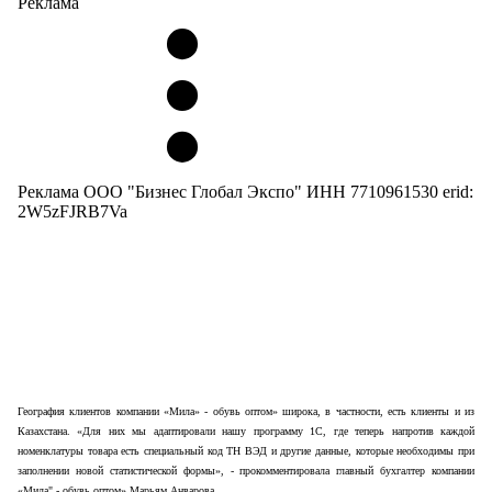
Реклама
Реклама ООО "Бизнес Глобал Экспо" ИНН 7710961530 erid:
2W5zFJRB7Va
География клиентов компании «Мила» - обувь оптом» широка, в частности, есть клиенты и из
Казахстана. «Для них мы адаптировали нашу программу 1С, где теперь напротив каждой
номенклатуры товара есть специальный код ТН ВЭД и другие данные, которые необходимы при
заполнении новой статистической формы», - прокомментировала главный бухгалтер компании
«Мила" - обувь оптом» Марьям Анварова.