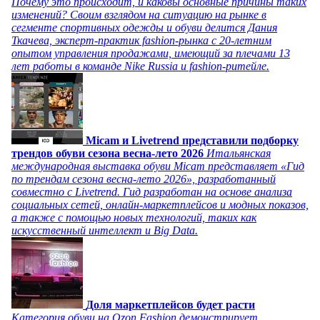
Почему это происходит, и каковы основные причины таких
изменений? Своим взглядом на ситуацию на рынке в
сегменте спортивных одежды и обуви делится Дания
Ткачева, эксперт-практик fashion-рынка с 20-летним
опытом управления продажами, имеющий за плечами 13
лет работы в команде Nike Russia и fashion-ритейле.
Micam и Livetrend представили подборку
трендов обуви сезона весна-лето 2026
Итальянская
международная выставка обуви Micam представляет «Гид
по трендам сезона весна-лето 2026», разработанный
совместно с Livetrend. Гид разработан на основе анализа
социальных сетей, онлайн-маркетплейсов и модных показов,
а также с помощью новых технологий, таких как
искусственный интеллект и Big Data.
Доля маркетплейсов будет расти
Категория обуви на Ozon Fashion демонстрирует