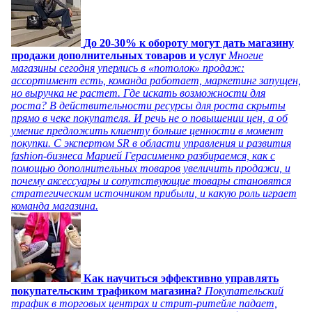
До 20-30% к обороту могут дать магазину
продажи дополнительных товаров и услуг
Многие
магазины сегодня уперлись в «потолок» продаж:
ассортимент есть, команда работает, маркетинг запущен,
но выручка не растет. Где искать возможности для
роста? В действительности ресурсы для роста скрыты
прямо в чеке покупателя. И речь не о повышении цен, а об
умение предложить клиенту больше ценности в момент
покупки. С экспертом SR в области управления и развития
fashion-бизнеса Марией Герасименко разбираемся, как с
помощью дополнительных товаров увеличить продажи, и
почему аксессуары и сопутствующие товары становятся
стратегическим источником прибыли, и какую роль играет
команда магазина.
Как научиться эффективно управлять
покупательским трафиком магазина?
Покупательский
трафик в торговых центрах и стрит-ритейле падает,