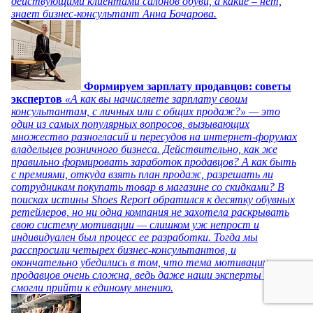
действующими клиентами салонов обуви, а какие – нет,
знает бизнес-консультант Анна Бочарова.
Формируем зарплату продавцов: советы
экспертов
«А как вы начисляете зарплату своим
консультантам, с личных или с общих продаж?» — это
один из самых популярных вопросов, вызывающих
множество разногласий и пересудов на интернет-форумах
владельцев розничного бизнеса. Действительно, как же
правильно формировать заработок продавцов? А как быть
с премиями, откуда взять план продаж, разрешать ли
сотрудникам покупать товар в магазине со скидками? В
поисках истины Shoes Report обратился к десятку обувных
ретейлеров, но ни одна компания не захотела раскрывать
свою систему мотивации — слишком уж непрост и
индивидуален был процесс ее разработки. Тогда мы
расспросили четырех бизнес-консультантов, и
окончательно убедились в том, что тема мотивации
продавцов очень сложна, ведь даже наши эксперты не
смогли прийти к единому мнению.