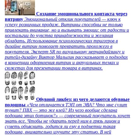
Создание эмоционального контакта через
витрину
Эмоциональный отклик покупателей — ключ к
успеху розничных продаж. Витрины способны не только
привлекать внимание, но и вызывать эмоции: от радости и
ностальгии до чувства принадлежности и желания
обладать. Использование психологических триггеров в
дизайне витрин помогает превратить прохожего в
покупателя. Эксперт SR по визуальному мерчандайзингу и
ритейл-дизайну Виктор Малыгин рассказывает о подходах
в концепции оформления витрин и актуальных темах и
сюжетах для презентации товара в витринах.
Обувной ликбез: из чего делаются обувные
подошвы
«Чем отличается ТЭП от ЭВА? Что мне сулит
тунит? ПВХ — это же клей? Из чего вообще сделана
подошва этих ботинок?» — современный покупатель хочет
знать все. Чтобы не ударить перед ним в грязь лицом и
суметь объяснить, годится ли ему в подметки такая
подошва, внимательно изучите эту статью. В ней