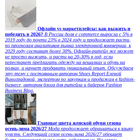
Офлайн vs маркетплейсы: как выжить и
победить в 2026?
В России доля e commerce выросла с 5% в
2019 году до почти 23% в 2024 году и продолжает расти,
по прогнозам аналитиков рынка электронной коммерции, к
2029 году составит более 30%. Офлайн-ритейл же может
не просто выжить, а расти на 20-30% в год, если
перестанет предлагать одежду на вешалках и обувь на
полках, и начнет продавать уникальный опыт. Обсуждаем
эту тему с постоянным автором Shoes Report Еленой
Виноградовой, экспертом по закупкам и продажам в fashion-
бизнесе, автором блога для ритейла и байеров Fashion
Business Blog.
Главные цвета женской обуви сезона
осень-зима 2026/27
Мода продолжает обращаться к языку
чувств. Следующий сезон осень-зима 2026/27 обещает
быть эмоциональным и чуть задумчивым. На смену