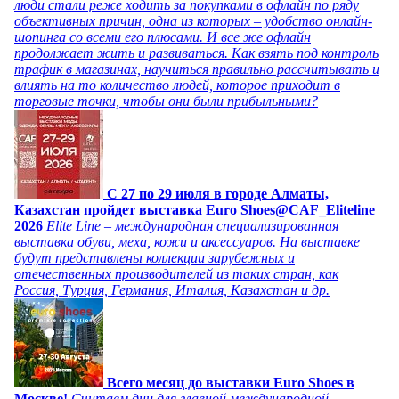
люди стали реже ходить за покупками в офлайн по ряду
объективных причин, одна из которых – удобство онлайн-
шопинга со всеми его плюсами. И все же офлайн
продолжает жить и развиваться. Как взять под контроль
трафик в магазинах, научиться правильно рассчитывать и
влиять на то количество людей, которое приходит в
торговые точки, чтобы они были прибыльными?
C 27 по 29 июля в городе Алматы,
Казахстан пройдет выставка Euro Shoes@CAF_Eliteline
2026
Elite Line – международная специализированная
выставка обуви, меха, кожи и аксессуаров. На выставке
будут представлены коллекции зарубежных и
отечественных производителей из таких стран, как
Россия, Турция, Германия, Италия, Казахстан и др.
Всего месяц до выставки Euro Shoes в
Москве!
Считаем дни для главной международной