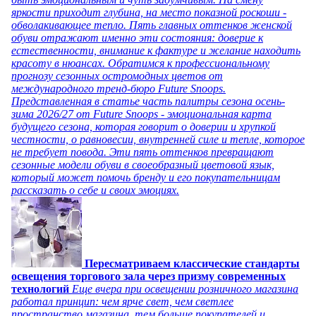
яркости приходит глубина, на место показной роскоши -
обволакивающее тепло. Пять главных оттенков женской
обуви отражают именно эти состояния: доверие к
естественности, внимание к фактуре и желание находить
красоту в нюансах. Обратимся к профессиональному
прогнозу сезонных остромодных цветов от
международного тренд-бюро Future Snoops.
Представленная в статье часть палитры сезона осень-
зима 2026/27 от Future Snoops - эмоциональная карта
будущего сезона, которая говорит о доверии и хрупкой
честности, о равновесии, внутренней силе и тепле, которое
не требует повода. Эти пять оттенков превращают
сезонные модели обуви в своеобразный цветовой язык,
который может помочь бренду и его покупательницам
рассказать о себе и своих эмоциях.
Пересматриваем классические стандарты
освещения торгового зала через призму современных
технологий
Еще вчера при освещении розничного магазина
работал принцип: чем ярче свет, чем светлее
пространство магазина, тем больше покупателей и