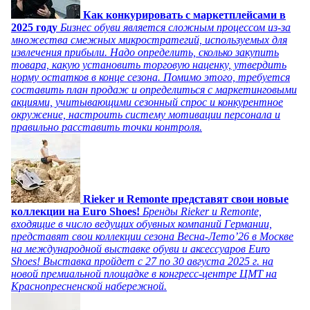
Как конкурировать с маркетплейсами в
2025 году
Бизнес обуви является сложным процессом из-за
множества смежных микростратегий, используемых для
извлечения прибыли. Надо определить, сколько закупить
товара, какую установить торговую наценку, утвердить
норму остатков в конце сезона. Помимо этого, требуется
составить план продаж и определиться с маркетинговыми
акциями, учитывающими сезонный спрос и конкурентное
окружение, настроить систему мотивации персонала и
правильно расставить точки контроля.
Rieker и Remonte представят свои новые
коллекции на Euro Shoes!
Бренды Rieker и Remonte,
входящие в число ведущих обувных компаний Германии,
представят свои коллекции сезона Весна-Лето’26 в Москве
на международной выставке обуви и аксессуаров Euro
Shoes! Выставка пройдет c 27 по 30 августа 2025 г. на
новой премиальной площадке в конгресс-центре ЦМТ на
Краснопресненской набережной.