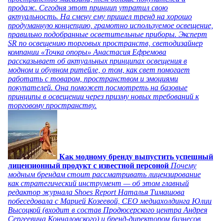
продаж. Сегодня этот принцип утратил свою
актуальность. На смену ему пришел тренд на хорошо
продуманную концепцию, грамотно используемое освещение,
правильно подобранные осветительные приборы. Эксперт
SR по освещению торговых пространств, светодизайнер
компании «Точка опоры» Анастасия Ефремова
рассказывает об актуальных принципах освещения в
модном и обувном ритейле, о том, как свет помогает
работать с товаром, пространством и эмоциями
покупателей. Она поможет посмотреть на базовые
принципы в освещении через призму новых требований к
торговому пространству.
Как модному бренду выпустить успешный
лицензионный продукт с известной персоной
Почему
модным брендам стоит рассматривать лицензирование
как стратегический инструмент — об этом главный
редактор журнала Shoes Report Наталья Тимашова
побеседовала с Марией Козеевой, СЕО медиахолдинга Юлии
Высоцкой (входит в состав Продюсерского центра Андрея
Сергеевича Кончаловского) и бренд-директором бизнесов