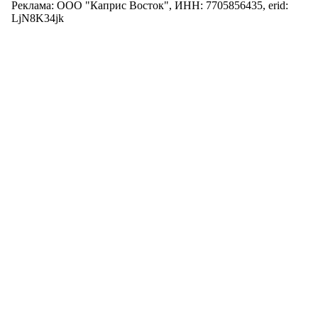
Реклама: ООО "Каприс Восток", ИНН: 7705856435, erid:
LjN8K34jk