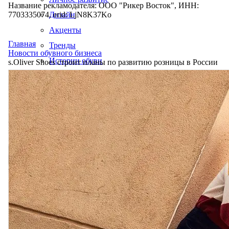
Название рекламодателя: ООО "Рикер Восток", ИНН:
7703335074, erid: LjN8K37Ko
Дизайн
Акценты
Главная
Тренды
Новости обувного бизнеса
Истории обуви
s.Oliver Shoes строит планы по развитию розницы в России
Производство