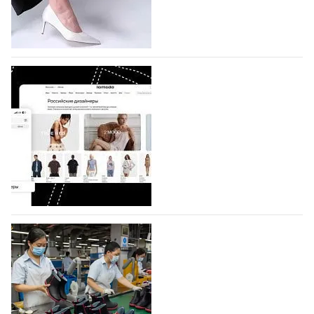
по 1 октября, уже подано 1047 заявок. Примерно
половину из них (494) прислали дизайнеры,
коллекции которых не были представлены в…
07.08.2026
642
BALLINA представит свои новинки на Euro
Shoes
Компания BALLINA Guangzhou Lihuang Footwear
Co., Ltd., основанная в 2011 году и расположенная в
Гуанчжоу, столице моды Китая, является
профессиональной обувной компанией,
объединяющей разработку, производство и…
07.08.2026
502
На платформе Lamoda - новый раздел и
условия продвижения локальных
дизайнерских марок
Российский маркетплейс Lamoda решил обновить