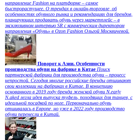
направление Fashion на платформе – самое
быстрорастущее. О трендах в онлайн-торговле, об
особенностях обувного рынка и рекомендациях для брендов,
планирующих продавать обувь через маркетплейс – в
эксклюзивном интервью SR с коммерческим директором
направления «Обувь» в Ozon Fashion Ольгой Москвичевой.
Поворот к Азии. Особенности
производства обуви на фабрике в Китае
Поиск
партнерской фабрики для производства обуви – процесс
непростой. Сегодня многие российские бренды отшивают
свои коллекции на фабриках в Китае. В концепцию
основанного в 2019 году бренда женской обуви N.early
N.aked легла идея выпуска туфель, походящих для танцев, с
идеальной посадкой по ноге. Первоначально обувь
отшивалась в Европе, но уже в 2022 году производство
обуви перенесли в Китай.