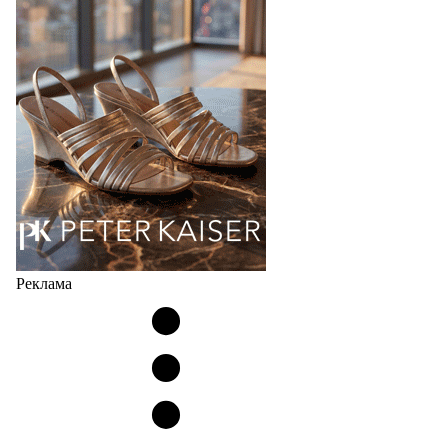
соответствует сегодняшнему тренду на
сникерины (гибридный вариант балеток и
кроссовок обтекаемой формы и с тонкой подошвой).
Но в модели Miu Miu Bubble присутствует еще и…
05.08.2026
3049
Реклама