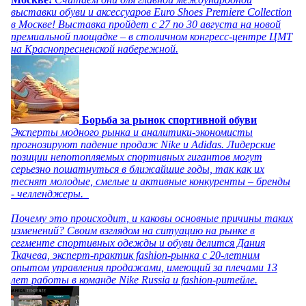
выставки обуви и аксессуаров Euro Shoes Premiere Collection
в Москве! Выставка пройдет с 27 по 30 августа на новой
премиальной площадке – в столичном конгресс-центре ЦМТ
на Краснопресненской набережной.
Борьба за рынок спортивной обуви
Эксперты модного рынка и аналитики-экономисты
прогнозируют падение продаж Nike и Adidas. Лидерские
позиции непотопляемых спортивных гигантов могут
серьезно пошатнуться в ближайшие годы, так как их
теснят молодые, смелые и активные конкуренты – бренды
- челленджеры.
Почему это происходит, и каковы основные причины таких
изменений? Своим взглядом на ситуацию на рынке в
сегменте спортивных одежды и обуви делится Дания
Ткачева, эксперт-практик fashion-рынка с 20-летним
опытом управления продажами, имеющий за плечами 13
лет работы в команде Nike Russia и fashion-ритейле.