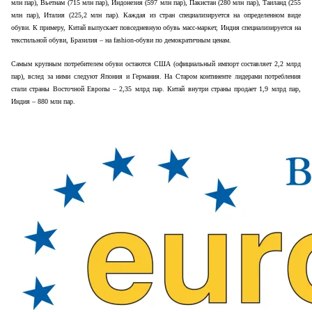
млн пар), Вьетнам (715 млн пар), Индонезия (597 млн пар), Пакистан (280 млн пар), Таиланд (255
млн пар), Италия (225,2 млн пар). Каждая из стран специализируется на определенном виде
обуви. К примеру, Китай выпускает повседневную обувь масс-маркет, Индия специализируется на
текстильной обуви, Бразилия – на
fashion
-обуви по демократичным ценам.
Самым крупным потребителем обуви остаются США (официальный импорт составляет 2,2 млрд
пар), вслед за ними следуют Япония и Германия. На Старом континенте лидерами потребления
стали страны Восточной Европы – 2,35 млрд пар. Китай внутри страны продает 1,9 млрд пар,
Индия – 880 млн пар.