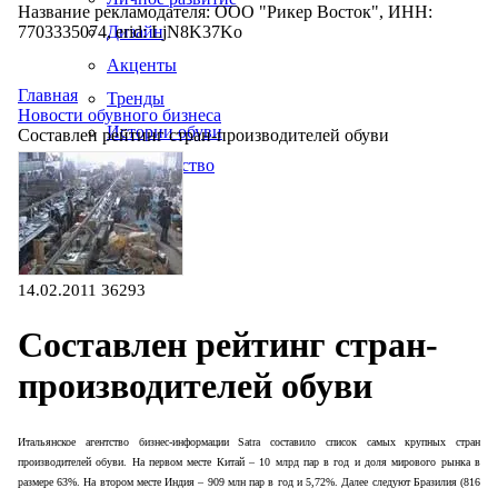
Название рекламодателя: ООО "Рикер Восток", ИНН:
7703335074, erid: LjN8K37Ko
Дизайн
Акценты
Главная
Тренды
Новости обувного бизнеса
Истории обуви
Составлен рейтинг стран-производителей обуви
Производство
14.02.2011
36293
Составлен рейтинг стран-
производителей обуви
Итальянское агентство бизнес-информации
Satra
составило список самых крупных стран
производителей обуви. На первом месте Китай – 10 млрд пар в год и доля мирового рынка в
размере 63%. На втором месте Индия – 909 млн пар в год и 5,72%. Далее следуют Бразилия (816