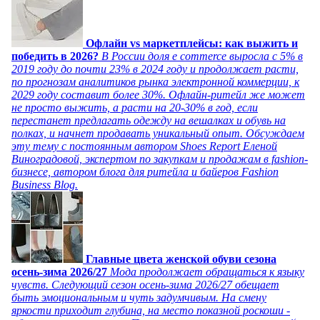
Офлайн vs маркетплейсы: как выжить и
победить в 2026?
В России доля e commerce выросла с 5% в
2019 году до почти 23% в 2024 году и продолжает расти,
по прогнозам аналитиков рынка электронной коммерции, к
2029 году составит более 30%. Офлайн-ритейл же может
не просто выжить, а расти на 20-30% в год, если
перестанет предлагать одежду на вешалках и обувь на
полках, и начнет продавать уникальный опыт. Обсуждаем
эту тему с постоянным автором Shoes Report Еленой
Виноградовой, экспертом по закупкам и продажам в fashion-
бизнесе, автором блога для ритейла и байеров Fashion
Business Blog.
Главные цвета женской обуви сезона
осень-зима 2026/27
Мода продолжает обращаться к языку
чувств. Следующий сезон осень-зима 2026/27 обещает
быть эмоциональным и чуть задумчивым. На смену
яркости приходит глубина, на место показной роскоши -