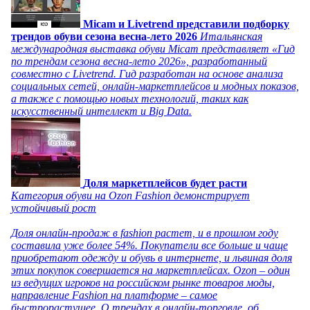
Micam и Livetrend представили подборку
трендов обуви сезона весна-лето 2026
Итальянская
международная выставка обуви Micam представляет «Гид
по трендам сезона весна-лето 2026», разработанный
совместно с Livetrend. Гид разработан на основе анализа
социальных сетей, онлайн-маркетплейсов и модных показов,
а также с помощью новых технологий, таких как
искусственный интеллект и Big Data.
Доля маркетплейсов будет расти
Категория обуви на Ozon Fashion демонстрирует
устойчивый рост
Доля онлайн-продаж в fashion растет, и в прошлом году
составила уже более 54%. Покупатели все больше и чаще
приобретают одежду и обувь в интернете, и львиная доля
этих покупок совершается на маркетплейсах. Ozon – один
из ведущих игроков на российском рынке товаров моды,
направление Fashion на платформе – самое
быстрорастущее. О трендах в онлайн-торговле, об