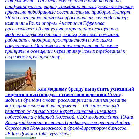
актуальность. На смену ему пришел тренд на хорошо
продуманную концепцию, грамотно используемое освещение,
правильно подобранные осветительные приборы. Эксперт
SR по освещению торговых пространств, светодизайнер
компании «Точка опоры» Анастасия Ефремова
рассказывает об актуальных принципах освещения в
модном и обувном ритейле, о том, как свет помогает
работать с товаром, пространством и эмоциями
покупателей. Она поможет посмотреть на базовые
принципы в освещении через призму новых требований к
торговому пространству.
Как модному бренду выпустить успешный
лицензионный продукт с известной персоной
Почему
модным брендам стоит рассматривать лицензирование
как стратегический инструмент — об этом главный
редактор журнала Shoes Report Наталья Тимашова
побеседовала с Марией Козеевой, СЕО медиахолдинга Юлии
Высоцкой (входит в состав Продюсерского центра Андрея
Сергеевича Кончаловского) и бренд-директором бизнесов
«Едим Дома» и Julia Vysotskaya.