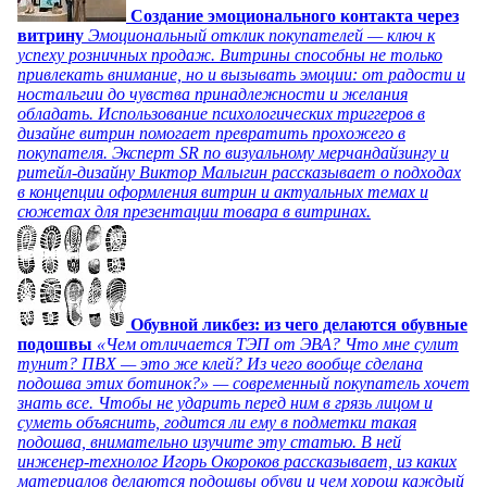
Создание эмоционального контакта через
витрину
Эмоциональный отклик покупателей — ключ к
успеху розничных продаж. Витрины способны не только
привлекать внимание, но и вызывать эмоции: от радости и
ностальгии до чувства принадлежности и желания
обладать. Использование психологических триггеров в
дизайне витрин помогает превратить прохожего в
покупателя. Эксперт SR по визуальному мерчандайзингу и
ритейл-дизайну Виктор Малыгин рассказывает о подходах
в концепции оформления витрин и актуальных темах и
сюжетах для презентации товара в витринах.
Обувной ликбез: из чего делаются обувные
подошвы
«Чем отличается ТЭП от ЭВА? Что мне сулит
тунит? ПВХ — это же клей? Из чего вообще сделана
подошва этих ботинок?» — современный покупатель хочет
знать все. Чтобы не ударить перед ним в грязь лицом и
суметь объяснить, годится ли ему в подметки такая
подошва, внимательно изучите эту статью. В ней
инженер-технолог Игорь Окороков рассказывает, из каких
материалов делаются подошвы обуви и чем хорош каждый