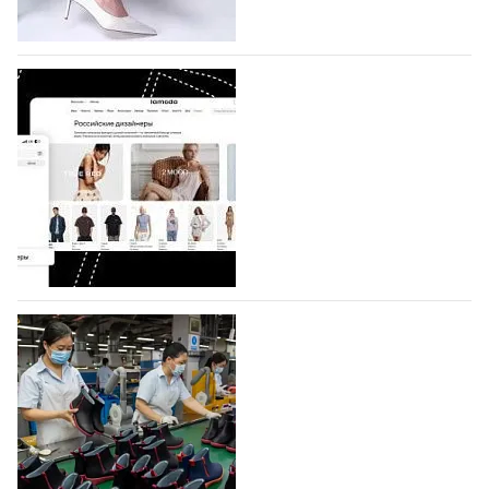
половину из них (494) прислали дизайнеры,
коллекции которых не были представлены в…
07.08.2026
595
BALLINA представит свои новинки на Euro
Shoes
Компания BALLINA Guangzhou Lihuang Footwear
Co., Ltd., основанная в 2011 году и расположенная в
Гуанчжоу, столице моды Китая, является
профессиональной обувной компанией,
объединяющей разработку, производство и…
07.08.2026
451
На платформе Lamoda - новый раздел и
условия продвижения локальных
дизайнерских марок
Российский маркетплейс Lamoda решил обновить
раздел для продажи продукции локальных