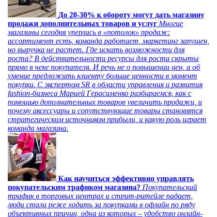
До 20-30% к обороту могут дать магазину
продажи дополнительных товаров и услуг
Многие
магазины сегодня уперлись в «потолок» продаж:
ассортимент есть, команда работает, маркетинг запущен,
но выручка не растет. Где искать возможности для
роста? В действительности ресурсы для роста скрыты
прямо в чеке покупателя. И речь не о повышении цен, а об
умение предложить клиенту больше ценности в момент
покупки. С экспертом SR в области управления и развития
fashion-бизнеса Марией Герасименко разбираемся, как с
помощью дополнительных товаров увеличить продажи, и
почему аксессуары и сопутствующие товары становятся
стратегическим источником прибыли, и какую роль играет
команда магазина.
Как научиться эффективно управлять
покупательским трафиком магазина?
Покупательский
трафик в торговых центрах и стрит-ритейле падает,
люди стали реже ходить за покупками в офлайн по ряду
объективных причин, одна из которых – удобство онлайн-