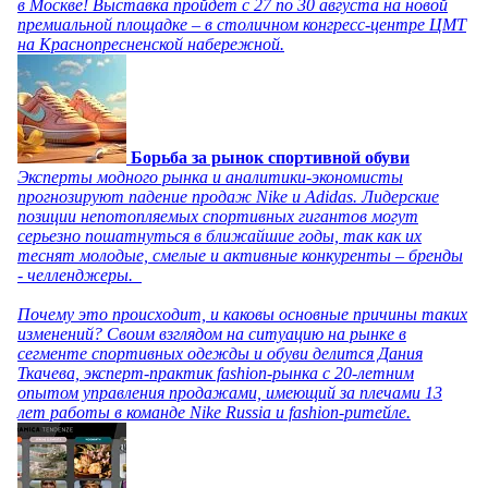
в Москве! Выставка пройдет с 27 по 30 августа на новой
премиальной площадке – в столичном конгресс-центре ЦМТ
на Краснопресненской набережной.
Борьба за рынок спортивной обуви
Эксперты модного рынка и аналитики-экономисты
прогнозируют падение продаж Nike и Adidas. Лидерские
позиции непотопляемых спортивных гигантов могут
серьезно пошатнуться в ближайшие годы, так как их
теснят молодые, смелые и активные конкуренты – бренды
- челленджеры.
Почему это происходит, и каковы основные причины таких
изменений? Своим взглядом на ситуацию на рынке в
сегменте спортивных одежды и обуви делится Дания
Ткачева, эксперт-практик fashion-рынка с 20-летним
опытом управления продажами, имеющий за плечами 13
лет работы в команде Nike Russia и fashion-ритейле.