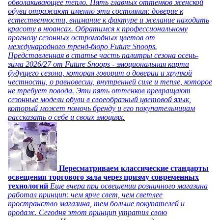
обволакивающее тепло. Пять главных оттенков женской
обуви отражают именно эти состояния: доверие к
естественности, внимание к фактуре и желание находить
красоту в нюансах. Обратимся к профессиональному
прогнозу сезонных остромодных цветов от
международного тренд-бюро Future Snoops.
Представленная в статье часть палитры сезона осень-
зима 2026/27 от Future Snoops - эмоциональная карта
будущего сезона, которая говорит о доверии и хрупкой
честности, о равновесии, внутренней силе и тепле, которое
не требует повода. Эти пять оттенков превращают
сезонные модели обуви в своеобразный цветовой язык,
который может помочь бренду и его покупательницам
рассказать о себе и своих эмоциях.
Пересматриваем классические стандарты
освещения торгового зала через призму современных
технологий
Еще вчера при освещении розничного магазина
работал принцип: чем ярче свет, чем светлее
пространство магазина, тем больше покупателей и
продаж. Сегодня этот принцип утратил свою