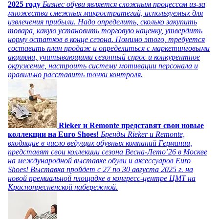
2025 году
Бизнес обуви является сложным процессом из-за
множества смежных микростратегий, используемых для
извлечения прибыли. Надо определить, сколько закупить
товара, какую установить торговую наценку, утвердить
норму остатков в конце сезона. Помимо этого, требуется
составить план продаж и определиться с маркетинговыми
акциями, учитывающими сезонный спрос и конкурентное
окружение, настроить систему мотивации персонала и
правильно расставить точки контроля.
Rieker и Remonte представят свои новые
коллекции на Euro Shoes!
Бренды Rieker и Remonte,
входящие в число ведущих обувных компаний Германии,
представят свои коллекции сезона Весна-Лето’26 в Москве
на международной выставке обуви и аксессуаров Euro
Shoes! Выставка пройдет c 27 по 30 августа 2025 г. на
новой премиальной площадке в конгресс-центре ЦМТ на
Краснопресненской набережной.