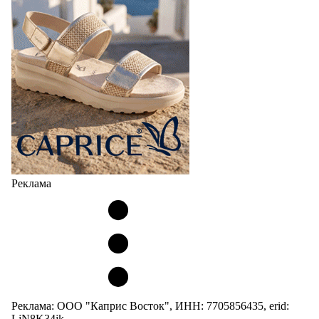
Реклама
Реклама: ООО "Каприс Восток", ИНН: 7705856435, erid:
LjN8K34jk