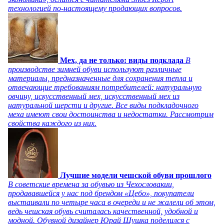
технологией по-настоящему продающих вопросов.
Мех, да не только: виды подклада
В
производстве зимней обуви используют различные
материалы, предназначенные для сохранения тепла и
отвечающие требованиям потребителей: натуральную
овчину, искусственный мех, искусственный мех из
натуральной шерсти и другие. Все виды подкладочного
меха имеют свои достоинства и недостатки. Рассмотрим
свойства каждого из них.
Лучшие модели чешской обуви прошлого
В советские времена за обувью из Чехословакии,
продававшейся у нас под брендом «Цебо», покупатели
выстаивали по четыре часа в очереди и не жалели об этом,
ведь чешская обувь считалась качественной, удобной и
модной. Обувной дизайнер Юрай Шушка поделился с