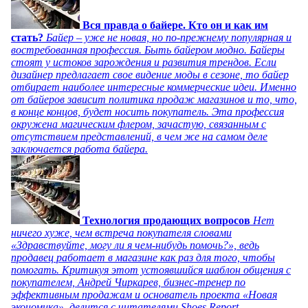
Вся правда о байере. Кто он и как им
стать?
Байер – уже не новая, но по-прежнему популярная и
востребованная профессия. Быть байером модно. Байеры
стоят у истоков зарождения и развития трендов. Если
дизайнер предлагает свое видение моды в сезоне, то байер
отбирает наиболее интересные коммерческие идеи. Именно
от байеров зависит политика продаж магазинов и то, что,
в конце концов, будет носить покупатель. Эта профессия
окружена магическим флером, зачастую, связанным с
отсутствием представлений, в чем же на самом деле
заключается работа байера.
Технология продающих вопросов
Нет
ничего хуже, чем встреча покупателя словами
«Здравствуйте, могу ли я чем-нибудь помочь?», ведь
продавец работает в магазине как раз для того, чтобы
помогать. Критикуя этот устоявшийся шаблон общения с
покупателем, Андрей Чиркарев, бизнес-тренер по
эффективным продажам и основатель проекта «Новая
экономика», делится с читателями Shoes Report