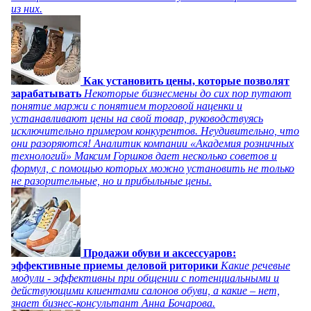
из них.
Как установить цены, которые позволят
зарабатывать
Некоторые бизнесмены до сих пор путают
понятие маржи с понятием торговой наценки и
устанавливают цены на свой товар, руководствуясь
исключительно примером конкурентов. Неудивительно, что
они разоряются! Аналитик компании «Академия розничных
технологий» Максим Горшков дает несколько советов и
формул, с помощью которых можно установить не только
не разорительные, но и прибыльные цены.
Продажи обуви и аксессуаров:
эффективные приемы деловой риторики
Какие речевые
модули - эффективны при общении с потенциальными и
действующими клиентами салонов обуви, а какие – нет,
знает бизнес-консультант Анна Бочарова.