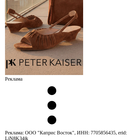
сникерины (гибридный вариант балеток и
кроссовок обтекаемой формы и с тонкой подошвой).
Но в модели Miu Miu Bubble присутствует еще и…
05.08.2026
2801
Реклама
Реклама: ООО "Каприс Восток", ИНН: 7705856435, erid:
LjN8K34jk