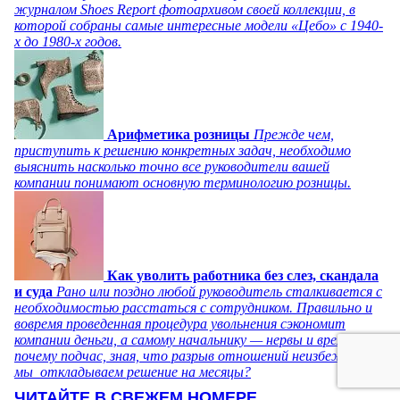
журналом Shoes Report фотоархивом своей коллекции, в
которой собраны самые интересные модели «Цебо» с 1940-
х до 1980-х годов.
Арифметика розницы
Прежде чем,
приступить к решению конкретных задач, необходимо
выяснить насколько точно все руководители вашей
компании понимают основную терминологию розницы.
Как уволить работника без слез, скандала
и суда
Рано или поздно любой руководитель сталкивается с
необходимостью расстаться с сотрудником. Правильно и
вовремя проведенная процедура увольнения сэкономит
компании деньги, а самому начальнику — нервы и время. Но
почему подчас, зная, что разрыв отношений неизбежен,
мы откладываем решение на месяцы?
ЧИТАЙТЕ В СВЕЖЕМ НОМЕРЕ