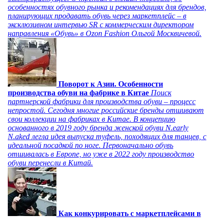
особенностях обувного рынка и рекомендациях для брендов,
планирующих продавать обувь через маркетплейс – в
эксклюзивном интервью SR с коммерческим директором
направления «Обувь» в Ozon Fashion Ольгой Москвичевой.
Поворот к Азии. Особенности
производства обуви на фабрике в Китае
Поиск
партнерской фабрики для производства обуви – процесс
непростой. Сегодня многие российские бренды отшивают
свои коллекции на фабриках в Китае. В концепцию
основанного в 2019 году бренда женской обуви N.early
N.aked легла идея выпуска туфель, походящих для танцев, с
идеальной посадкой по ноге. Первоначально обувь
отшивалась в Европе, но уже в 2022 году производство
обуви перенесли в Китай.
Как конкурировать с маркетплейсами в