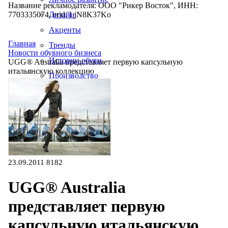
Название рекламодателя: ООО "Рикер Восток", ИНН:
7703335074, erid: LjN8K37Ko
Дизайн
Акценты
Главная
Тренды
Новости обувного бизнеса
Истории обуви
UGG® Australia представляет первую капсульную
итальянскую коллекцию
Производство
23.09.2011
8182
UGG® Australia
представляет первую
капсульную итальянскую