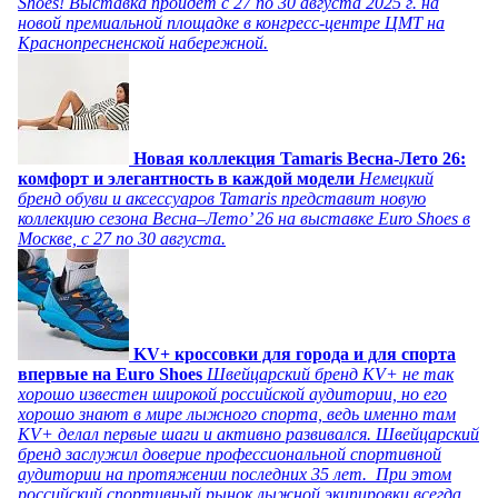
Shoes! Выставка пройдет c 27 по 30 августа 2025 г. на
новой премиальной площадке в конгресс-центре ЦМТ на
Краснопресненской набережной.
Новая коллекция Tamaris Весна-Лето 26:
комфорт и элегантность в каждой модели
Немецкий
бренд обуви и аксессуаров Tamaris представит новую
коллекцию сезона Весна–Лето’ 26 на выставке Euro Shoes в
Москве, с 27 по 30 августа.
KV+ кроссовки для города и для спорта
впервые на Euro Shoes
Швейцарский бренд KV+ не так
хорошо известен широкой российской аудитории, но его
хорошо знают в мире лыжного спорта, ведь именно там
KV+ делал первые шаги и активно развивался. Швейцарский
бренд заслужил доверие профессиональной спортивной
аудитории на протяжении последних 35 лет. При этом
российский спортивный рынок лыжной экипировки всегда