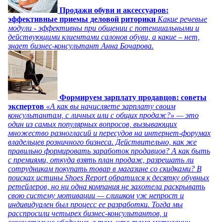
Продажи обуви и аксессуаров:
эффективные приемы деловой риторики
Какие речевые
модули - эффективны при общении с потенциальными и
действующими клиентами салонов обуви, а какие – нет,
знает бизнес-консультант Анна Бочарова.
Формируем зарплату продавцов: советы
экспертов
«А как вы начисляете зарплату своим
консультантам, с личных или с общих продаж?» — это
один из самых популярных вопросов, вызывающих
множество разногласий и пересудов на интернет-форумах
владельцев розничного бизнеса. Действительно, как же
правильно формировать заработок продавцов? А как быть
с премиями, откуда взять план продаж, разрешать ли
сотрудникам покупать товар в магазине со скидками? В
поисках истины Shoes Report обратился к десятку обувных
ретейлеров, но ни одна компания не захотела раскрывать
свою систему мотивации — слишком уж непрост и
индивидуален был процесс ее разработки. Тогда мы
расспросили четырех бизнес-консультантов, и