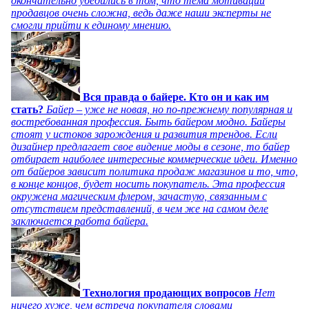
окончательно убедились в том, что тема мотивации
продавцов очень сложна, ведь даже наши эксперты не
смогли прийти к единому мнению.
Вся правда о байере. Кто он и как им
стать?
Байер – уже не новая, но по-прежнему популярная и
востребованная профессия. Быть байером модно. Байеры
стоят у истоков зарождения и развития трендов. Если
дизайнер предлагает свое видение моды в сезоне, то байер
отбирает наиболее интересные коммерческие идеи. Именно
от байеров зависит политика продаж магазинов и то, что,
в конце концов, будет носить покупатель. Эта профессия
окружена магическим флером, зачастую, связанным с
отсутствием представлений, в чем же на самом деле
заключается работа байера.
Технология продающих вопросов
Нет
ничего хуже, чем встреча покупателя словами