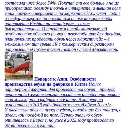
составила уже более 54%. Покупатели все больше и чаще
приобретают одежду и обувь в интернете, и львиная доля
этих покупок совершается на маркетплейсах. Ozon – один
из ведущих игроков на российском рынке товаров моды,
направление Fashion на платформе – самое
быстрорастущее. О трендах в онлайн-торговле, об
особенностях обувного рынка и рекомендациях для брендов,
планирующих продавать обувь через маркетплейс – в
эксклюзивном интервью SR с коммерческим директором
направления «Обувь» в Ozon Fashion Ольгой Москвичевой.
Поворот к Азии. Особенности
производства обуви на фабрике в Китае
Поиск
партнерской фабрики для производства обуви – процесс
непростой. Сегодня многие российские бренды отшивают
свои коллекции на фабриках в Китае. В концепцию
основанного в 2019 году бренда женской обуви N.early
N.aked легла идея выпуска туфель, походящих для танцев, с
идеальной посадкой по ноге. Первоначально обувь
отшивалась в Европе, но уже в 2022 году производство
обуви перенесли в Китай.