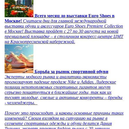
Всего месяц до выставки Euro Shoes в
Москве!
Считаем дни для главной международной
выставки обуви и аксессуаров Euro Shoes Premiere Collection
в Москве! Выставка пройдет с 27 по 30 августа на новой
премиальной площадке – в столичном конгресс-центре ЦМТ
на Краснопресненской набережной.
Борьба за рынок спортивной обуви
Эксперты модного рынка и аналитики-экономисты
прогнозируют падение продаж Nike и Adidas. Лидерские
позиции непотопляемых спортивных гигантов могут
серьезно пошатнуться в ближайшие годы, так как их
теснят молодые, смелые и активные конкуренты – бренды
- челленджеры.
Почему это происходит, и каковы основные причины таких
изменений? Своим взглядом на ситуацию на рынке в
сегменте спортивных одежды и обуви делится Дания
Ткачева, эксперт-практик fashion-рынка с 20-летним