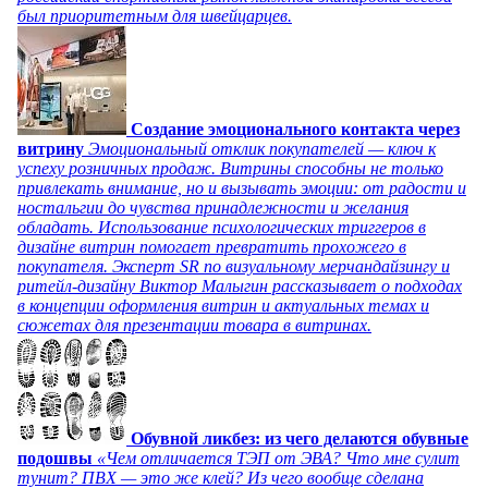
был приоритетным для швейцарцев.
Создание эмоционального контакта через
витрину
Эмоциональный отклик покупателей — ключ к
успеху розничных продаж. Витрины способны не только
привлекать внимание, но и вызывать эмоции: от радости и
ностальгии до чувства принадлежности и желания
обладать. Использование психологических триггеров в
дизайне витрин помогает превратить прохожего в
покупателя. Эксперт SR по визуальному мерчандайзингу и
ритейл-дизайну Виктор Малыгин рассказывает о подходах
в концепции оформления витрин и актуальных темах и
сюжетах для презентации товара в витринах.
Обувной ликбез: из чего делаются обувные
подошвы
«Чем отличается ТЭП от ЭВА? Что мне сулит
тунит? ПВХ — это же клей? Из чего вообще сделана