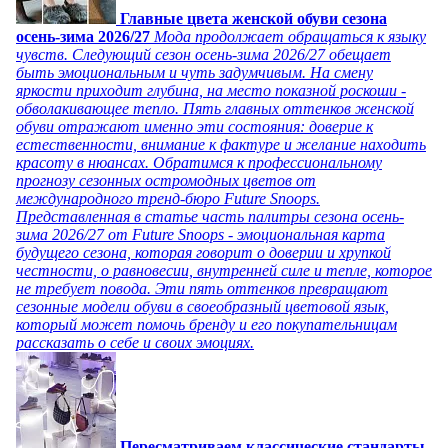
Главные цвета женской обуви сезона
осень-зима 2026/27
Мода продолжает обращаться к языку
чувств. Следующий сезон осень-зима 2026/27 обещает
быть эмоциональным и чуть задумчивым. На смену
яркости приходит глубина, на место показной роскоши -
обволакивающее тепло. Пять главных оттенков женской
обуви отражают именно эти состояния: доверие к
естественности, внимание к фактуре и желание находить
красоту в нюансах. Обратимся к профессиональному
прогнозу сезонных остромодных цветов от
международного тренд-бюро Future Snoops.
Представленная в статье часть палитры сезона осень-
зима 2026/27 от Future Snoops - эмоциональная карта
будущего сезона, которая говорит о доверии и хрупкой
честности, о равновесии, внутренней силе и тепле, которое
не требует повода. Эти пять оттенков превращают
сезонные модели обуви в своеобразный цветовой язык,
который может помочь бренду и его покупательницам
рассказать о себе и своих эмоциях.
Пересматриваем классические стандарты