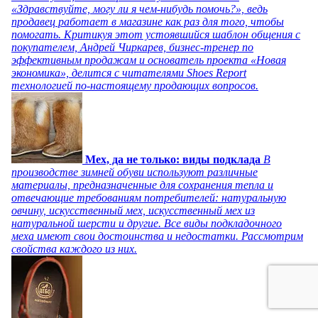
«Здравствуйте, могу ли я чем-нибудь помочь?», ведь
продавец работает в магазине как раз для того, чтобы
помогать. Критикуя этот устоявшийся шаблон общения с
покупателем, Андрей Чиркарев, бизнес-тренер по
эффективным продажам и основатель проекта «Новая
экономика», делится с читателями Shoes Report
технологией по-настоящему продающих вопросов.
Мех, да не только: виды подклада
В
производстве зимней обуви используют различные
материалы, предназначенные для сохранения тепла и
отвечающие требованиям потребителей: натуральную
овчину, искусственный мех, искусственный мех из
натуральной шерсти и другие. Все виды подкладочного
меха имеют свои достоинства и недостатки. Рассмотрим
свойства каждого из них.