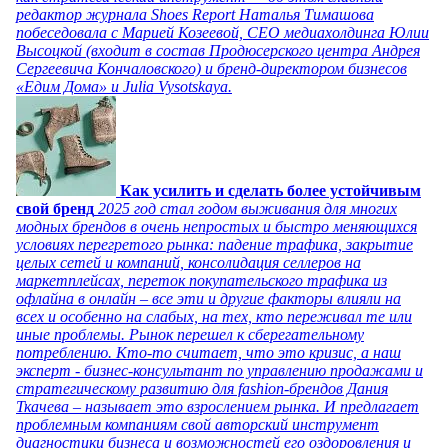
редактор журнала Shoes Report Наталья Тимашова
побеседовала с Марией Козеевой, СЕО медиахолдинга Юлии
Высоцкой (входит в состав Продюсерского центра Андрея
Сергеевича Кончаловского) и бренд-директором бизнесов
«Едим Дома» и Julia Vysotskaya.
Как усилить и сделать более устойчивым
свой бренд
2025 год стал годом выживания для многих
модных брендов в очень непростых и быстро меняющихся
условиях перегретого рынка: падение трафика, закрытие
целых сетей и компаний, консолидация селлеров на
маркетплейсах, переток покупательского трафика из
офлайна в онлайн – все эти и другие факторы влияли на
всех и особенно на слабых, на тех, кто переживал те или
иные проблемы. Рынок перешел к сберегательному
потреблению. Кто-то считает, что это кризис, а наш
эксперт - бизнес-консультант по управлению продажами и
стратегическому развитию для fashion-брендов Дания
Ткачева – называет это взрослением рынка. И предлагает
проблемным компаниям свой авторский инструмент
диагностики бизнеса и возможностей его оздоровления и