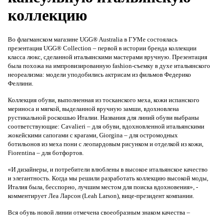
коллекцию
Во флагманском магазине UGG® Australia в ГУМе состоялась
презентация UGG® Collection – первой в истории бренда коллекции
класса люкс, сделанной итальянскими мастерами вручную. Презентация
была похожа на импровизированную fashion-съемку в духе итальянского
неореализма: модели уподобились актрисам из фильмов Федерико
Феллини.
Коллекция обуви, выполненная из тосканского меха, кожи испанского
мериноса и мягкой, выделанной вручную замши, вдохновлена
рустикальной роскошью Италии. Названия для линий обуви выбраны
соответствующие: Cavalieri – для обуви, вдохновленной итальянскими
жокейскими сапогами с крагами, Giorgina – для остромодных
ботильонов из меха пони с леопардовым рисунком и отделкой из кожи,
Fiorentina – для ботфортов.
«И дизайнеры, и потребители влюблены в высокое итальянское качество
и элегантность. Когда мы решили разработать коллекцию высокой моды,
Италия была, бесспорно, лучшим местом для поиска вдохновения», -
комментирует Леа Ларсон (Leah Larson), вице-президент компании.
Вся обувь новой линии отмечена своеобразным знаком качества –