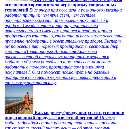
освещения торгового зала через призму современных
технологий
Еще вчера при освещении розничного магазина
работал принцип: чем ярче свет, чем светлее
пространство магазина, тем больше покупателей и
продаж. Сегодня этот принцип утратил свою
актуальность. На смену ему пришел тренд на хорошо
продуманную концепцию, грамотно используемое освещение,
правильно подобранные осветительные приборы. Эксперт
SR по освещению торговых пространств, светодизайнер
компании «Точка опоры» Анастасия Ефремова
рассказывает об актуальных принципах освещения в
модном и обувном ритейле, о том, как свет помогает
работать с товаром, пространством и эмоциями
покупателей. Она поможет посмотреть на базовые
принципы в освещении через призму новых требований к
торговому пространству.
Как модному бренду выпустить успешный
лицензионный продукт с известной персоной
Почему
модным брендам стоит рассматривать лицензирование
как стратегический инструмент — об этом главный