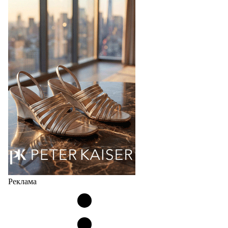
Bubble
Популярный силуэт бренда,1999 года выпуска,
соответствует сегодняшнему тренду на
сникерины (гибридный вариант балеток и
кроссовок обтекаемой формы и с тонкой подошвой).
Но в модели Miu Miu Bubble присутствует еще и…
05.08.2026
2380
Реклама