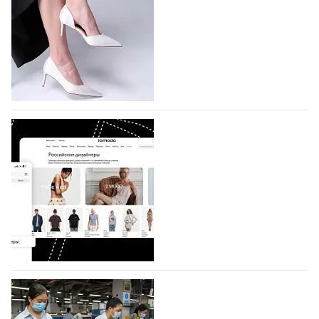
На участие в седьмой Московской неделе моды,
которая пройдет в российской столице с 26 сентября
по 1 октября, уже подано 1047 заявок. Примерно
половину из них (494) прислали дизайнеры,
коллекции которых не были представлены в…
07.08.2026
537
BALLINA представит свои новинки на Euro
Shoes
Компания BALLINA Guangzhou Lihuang Footwear
Co., Ltd., основанная в 2011 году и расположенная в
Гуанчжоу, столице моды Китая, является
профессиональной обувной компанией,
объединяющей разработку, производство и…
07.08.2026
393
На платформе Lamoda - новый раздел и
условия продвижения локальных