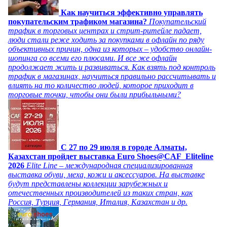
Как научиться эффективно управлять
покупательским трафиком магазина?
Покупательский
трафик в торговых центрах и стрит-ритейле падает,
люди стали реже ходить за покупками в офлайн по ряду
объективных причин, одна из которых – удобство онлайн-
шопинга со всеми его плюсами. И все же офлайн
продолжает жить и развиваться. Как взять под контроль
трафик в магазинах, научиться правильно рассчитывать и
влиять на то количество людей, которое приходит в
торговые точки, чтобы они были прибыльными?
C 27 по 29 июля в городе Алматы,
Казахстан пройдет выставка Euro Shoes@CAF_Eliteline
2026
Elite Line – международная специализированная
выставка обуви, меха, кожи и аксессуаров. На выставке
будут представлены коллекции зарубежных и
отечественных производителей из таких стран, как
Россия, Турция, Германия, Италия, Казахстан и др.