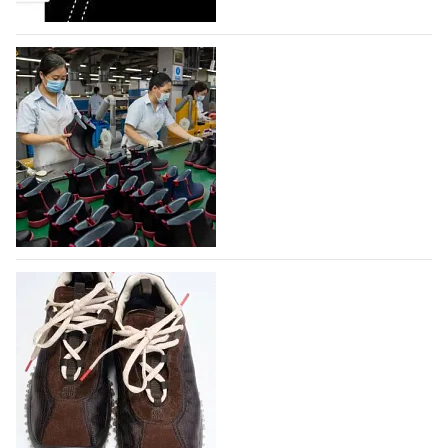
На платформе Lamoda - новый раздел и
условия продвижения локальных
дизайнерских марок
Российский маркетплейс Lamoda решил обновить
раздел для продажи продукции локальных
дизайнерских марок одежды, обуви и аксессуаров.
Бренды также получат маркетинговую…
06.08.2026
321
Объем мирового производства обуви в
2025 году практически не увеличился
В 2025 году мировое производство обуви
практически не изменилось, зафиксировав
незначительный рост на 0,1% до 24,6 млрд пар, -
данные опубликованы в аналитическом вестнике