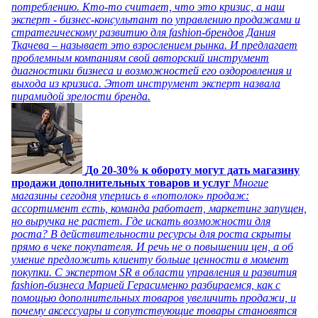
потреблению. Кто-то считает, что это кризис, а наш
эксперт - бизнес-консультант по управлению продажами и
стратегическому развитию для fashion-брендов Дания
Ткачева – называет это взрослением рынка. И предлагает
проблемным компаниям свой авторский инструмент
диагностики бизнеса и возможностей его оздоровления и
выхода из кризиса. Этот инструмент эксперт назвала
пирамидой зрелости бренда.
До 20-30% к обороту могут дать магазину
продажи дополнительных товаров и услуг
Многие
магазины сегодня уперлись в «потолок» продаж:
ассортимент есть, команда работает, маркетинг запущен,
но выручка не растет. Где искать возможности для
роста? В действительности ресурсы для роста скрыты
прямо в чеке покупателя. И речь не о повышении цен, а об
умение предложить клиенту больше ценности в момент
покупки. С экспертом SR в области управления и развития
fashion-бизнеса Марией Герасименко разбираемся, как с
помощью дополнительных товаров увеличить продажи, и
почему аксессуары и сопутствующие товары становятся