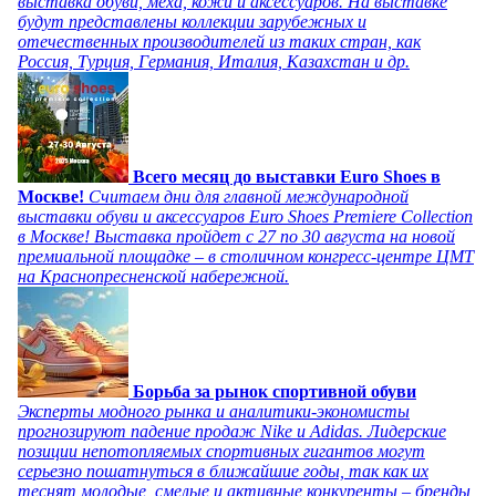
выставка обуви, меха, кожи и аксессуаров. На выставке
будут представлены коллекции зарубежных и
отечественных производителей из таких стран, как
Россия, Турция, Германия, Италия, Казахстан и др.
Всего месяц до выставки Euro Shoes в
Москве!
Считаем дни для главной международной
выставки обуви и аксессуаров Euro Shoes Premiere Collection
в Москве! Выставка пройдет с 27 по 30 августа на новой
премиальной площадке – в столичном конгресс-центре ЦМТ
на Краснопресненской набережной.
Борьба за рынок спортивной обуви
Эксперты модного рынка и аналитики-экономисты
прогнозируют падение продаж Nike и Adidas. Лидерские
позиции непотопляемых спортивных гигантов могут
серьезно пошатнуться в ближайшие годы, так как их
теснят молодые, смелые и активные конкуренты – бренды