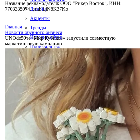
Название рекламодателя: ООО "Рикер Восток", ИНН:
7703335074, erid: LjN8K37Ko
Дизайн
Акценты
Главная
Тренды
Новости обувного бизнеса
Истории обуви
UNOde50 и «Мир Кубиков» запустили совместную
маркетинговую кампанию
Производство