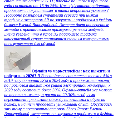
статистике отдельных ТЦ падение по итогам прошлого
года составило от 15 до 25%. Как эффективно работать
продавцам с покупателями в таких непростых условиях?
Подробно разбираем стратегии сервиса при низком
трафике с экспертом SR по закупкам и продажам в fashion-
бизнесе Еленой Виноградовой. Эксперт дает проверенные
методы с практическими примерами речевых модулей.
Елена уверена, что в условиях падающего трафика
качественный сервис становится главным конкурентным
преимуществом для обувной
Офлайн vs маркетплейсы: как выжить и
победить в 2026?
В России доля e commerce выросла с 5% в
2019 году до почти 23% в 2024 году и продолжает расти,
по прогнозам аналитиков рынка электронной коммерции, к
2029 году составит более 30%. Офлайн-ритейл же может
не просто выжить, а расти на 20-30% в год, если
перестанет предлагать одежду на вешалках и обувь на
полках, и начнет продавать уникальный опыт. Обсуждаем
эту тему с постоянным автором Shoes Report Еленой
Виноградовой, экспертом по закупкам и продажам в fashion-