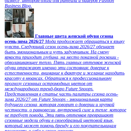
бизнесе, автором блога для ритейла и байеров Fashion
Business Blog.
Главные цвета женской обуви сезона
осень-зима 2026/27
Мода продолжает обращаться к языку
чувств. Следующий сезон осень-зима 2026/27 обещает
быть эмоциональным и чуть задумчивым. На смену
яркости приходит глубина, на место показной роскоши -
обволакивающее тепло. Пять главных оттенков женской
обуви отражают именно эти состояния: доверие к
естественности, внимание к фактуре и желание находить
красоту в нюансах. Обратимся к профессиональному
прогнозу сезонных остромодных цветов от
международного тренд-бюро Future Snoops.
Представленная в статье часть палитры сезона осень-
зима 2026/27 от Future Snoops - эмоциональная карта
будущего сезона, которая говорит о доверии и хрупкой
честности, о равновесии, внутренней силе и тепле, которое
не требует повода. Эти пять оттенков превращают
сезонные модели обуви в своеобразный цветовой язык,
который может помочь бренду и его покупательницам
рассказать о себе и своих эмоциях.