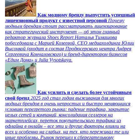
Как модному бренду выпустить успешный
лицензионный продукт с известной персоной
Почему
модным брендам стоит рассматривать лицензирование
как стратегический инструмент — об этом главный
редактор журнала Shoes Report Наталья Тимашова
побеседовала с Марией Козеевой, СЕО медиахолдинга Юлии
Высоцкой (входит в состав Продюсерского центра Андрея
Сергеевича Кончаловского) и бренд-директором бизнесов
«Едим Дома» и Julia Vysotskaya.
Как усилить и сделать более устойчивым
свой бренд
2025 год стал годом выживания для многих
модных брендов в очень непростых и быстро меняющихся
условиях перегретого рынка: падение трафика, закрытие
целых сетей и компаний, консолидация селлеров на
маркетплейсах, переток покупательского трафика из
офлайна в онлайн – все эти и другие факторы влияли на
всех и особенно на слабых, на тех, кто переживал те или
иные проблемы. Рынок перешел к сберегательному