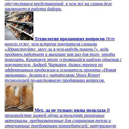
отсутствием представлений, в чем же на самом деле
заключается работа байера.
Технология продающих вопросов
Нет
ничего хуже, чем встреча покупателя словами
«Здравствуйте, могу ли я чем-нибудь помочь?», ведь
продавец работает в магазине как раз для того, чтобы
помогать. Критикуя этот устоявшийся шаблон общения с
покупателем, Андрей Чиркарев, бизнес-тренер по
эффективным продажам и основатель проекта «Новая
экономика», делится с читателями Shoes Report
технологией по-настоящему продающих вопросов.
Мех, да не только: виды подклада
В
производстве зимней обуви используют различные
материалы, предназначенные для сохранения тепла и
отвечающие требованиям потребителей: натуральную