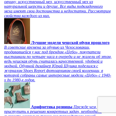
овчину, искусственный мех, искусственный мех из
натуральной шерсти и другие. Все виды подкладочного
меха имеют свои достоинства и недостатки. Рассмотрим
свойства каждого из них.
Лучшие модели чешской обуви прошлого
В советские времена за обувью из Чехословакии,
продававшейся у нас под брендом «Цебо», покупатели
выстаивали по четыре часа в очереди и не жалели об этом,
ведь чешская обувь считалась качественной, удобной и
модной. Обувной дизайнер Юрай Шушка поделился с
журналом Shoes Report фотоархивом своей коллекции, в
которой собраны самые интересные модели «Цебо» с 1940-
х до 1980-х годов.
Арифметика розницы
Прежде чем,
приступить к решению конкретных задач, необходимо