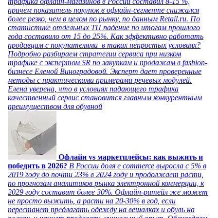
трафика офлайн-магазинов в России составил 8-15 %,
причем показатель покупок в офлайн-сегменте снижался
более резко, чем в целом по рынку, по данным Retail.ru. По
статистике отдельных ТЦ падение по итогам прошлого
года составило от 15 до 25%. Как эффективно работать
продавцам с покупателями в таких непростых условиях?
Подробно разбираем стратегии сервиса при низком
трафике с экспертом SR по закупкам и продажам в fashion-
бизнесе Еленой Виноградовой. Эксперт дает проверенные
методы с практическими примерами речевых модулей.
Елена уверена, что в условиях падающего трафика
качественный сервис становится главным конкурентным
преимуществом для обувной
Офлайн vs маркетплейсы: как выжить и
победить в 2026?
В России доля e commerce выросла с 5% в
2019 году до почти 23% в 2024 году и продолжает расти,
по прогнозам аналитиков рынка электронной коммерции, к
2029 году составит более 30%. Офлайн-ритейл же может
не просто выжить, а расти на 20-30% в год, если
перестанет предлагать одежду на вешалках и обувь на