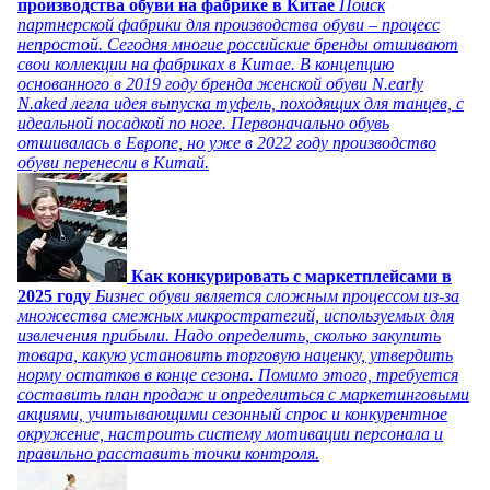
производства обуви на фабрике в Китае
Поиск
партнерской фабрики для производства обуви – процесс
непростой. Сегодня многие российские бренды отшивают
свои коллекции на фабриках в Китае. В концепцию
основанного в 2019 году бренда женской обуви N.early
N.aked легла идея выпуска туфель, походящих для танцев, с
идеальной посадкой по ноге. Первоначально обувь
отшивалась в Европе, но уже в 2022 году производство
обуви перенесли в Китай.
Как конкурировать с маркетплейсами в
2025 году
Бизнес обуви является сложным процессом из-за
множества смежных микростратегий, используемых для
извлечения прибыли. Надо определить, сколько закупить
товара, какую установить торговую наценку, утвердить
норму остатков в конце сезона. Помимо этого, требуется
составить план продаж и определиться с маркетинговыми
акциями, учитывающими сезонный спрос и конкурентное
окружение, настроить систему мотивации персонала и
правильно расставить точки контроля.