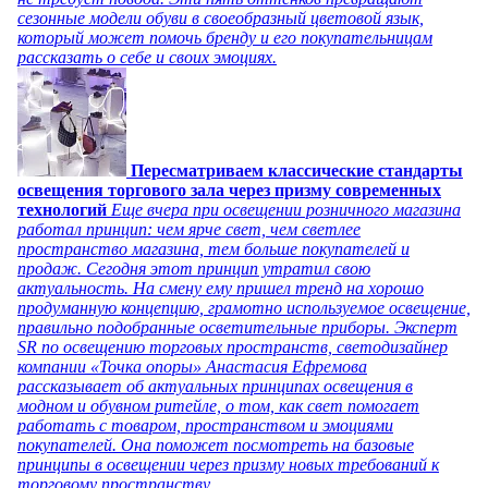
сезонные модели обуви в своеобразный цветовой язык,
который может помочь бренду и его покупательницам
рассказать о себе и своих эмоциях.
Пересматриваем классические стандарты
освещения торгового зала через призму современных
технологий
Еще вчера при освещении розничного магазина
работал принцип: чем ярче свет, чем светлее
пространство магазина, тем больше покупателей и
продаж. Сегодня этот принцип утратил свою
актуальность. На смену ему пришел тренд на хорошо
продуманную концепцию, грамотно используемое освещение,
правильно подобранные осветительные приборы. Эксперт
SR по освещению торговых пространств, светодизайнер
компании «Точка опоры» Анастасия Ефремова
рассказывает об актуальных принципах освещения в
модном и обувном ритейле, о том, как свет помогает
работать с товаром, пространством и эмоциями
покупателей. Она поможет посмотреть на базовые
принципы в освещении через призму новых требований к
торговому пространству.