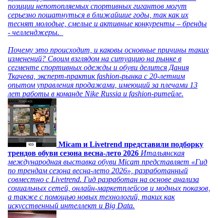
позиции непотопляемых спортивных гигантов могут
серьезно пошатнуться в ближайшие годы, так как их
теснят молодые, смелые и активные конкуренты – бренды
- челленджеры.
Почему это происходит, и каковы основные причины таких
изменений? Своим взглядом на ситуацию на рынке в
сегменте спортивных одежды и обуви делится Дания
Ткачева, эксперт-практик fashion-рынка с 20-летним
опытом управления продажами, имеющий за плечами 13
лет работы в команде Nike Russia и fashion-ритейле.
Micam и Livetrend представили подборку
трендов обуви сезона весна-лето 2026
Итальянская
международная выставка обуви Micam представляет «Гид
по трендам сезона весна-лето 2026», разработанный
совместно с Livetrend. Гид разработан на основе анализа
социальных сетей, онлайн-маркетплейсов и модных показов,
а также с помощью новых технологий, таких как
искусственный интеллект и Big Data.