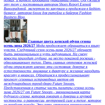
полках, и начнет продавать уникальный опыт. Обсуждаем
эту тему с постоянным автором Shoes Report Еленой
Виноградовой, экспертом по закупкам и продажам в fashion-
бизнесе, автором блога для ритейла и байеров Fashion
Business Blog.
Главные цвета женской обуви сезона
осень-зима 2026/27
Мода продолжает обращаться к языку
чувств. Следующий сезон осень-зима 2026/27 обещает
быть эмоциональным и чуть задумчивым. На смену
яркости приходит глубина, на место показной роскоши -
обволакивающее тепло. Пять главных оттенков женской
обуви отражают именно эти состояния: доверие к
естественности, внимание к фактуре и желание находить
красоту в нюансах. Обратимся к профессиональному
прогнозу сезонных остромодных цветов от
международного тренд-бюро Future Snoops.
Представленная в статье часть палитры сезона осень-
зима 2026/27 от Future Snoops - эмоциональная карта
будущего сезона, которая говорит о доверии и хрупкой
честности, о равновесии, внутренней силе и тепле, которое
не требует повода. Эти пять оттенков превращают