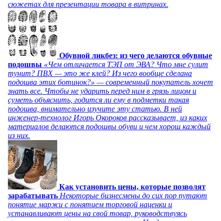
сюжетах для презентации товара в витринах.
Обувной ликбез: из чего делаются обувные
подошвы
«Чем отличается ТЭП от ЭВА? Что мне сулит
тунит? ПВХ — это же клей? Из чего вообще сделана
подошва этих ботинок?» — современный покупатель хочет
знать все. Чтобы не ударить перед ним в грязь лицом и
суметь объяснить, годится ли ему в подметки такая
подошва, внимательно изучите эту статью. В ней
инженер-технолог Игорь Окороков рассказывает, из каких
материалов делаются подошвы обуви и чем хорош каждый
из них.
Как установить цены, которые позволят
зарабатывать
Некоторые бизнесмены до сих пор путают
понятие маржи с понятием торговой наценки и
устанавливают цены на свой товар, руководствуясь