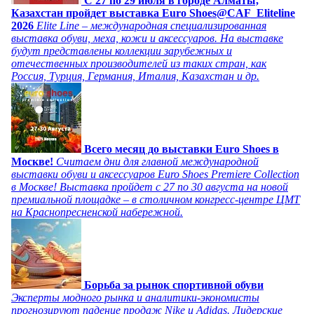
C 27 по 29 июля в городе Алматы,
Казахстан пройдет выставка Euro Shoes@CAF_Eliteline
2026
Elite Line – международная специализированная
выставка обуви, меха, кожи и аксессуаров. На выставке
будут представлены коллекции зарубежных и
отечественных производителей из таких стран, как
Россия, Турция, Германия, Италия, Казахстан и др.
Всего месяц до выставки Euro Shoes в
Москве!
Считаем дни для главной международной
выставки обуви и аксессуаров Euro Shoes Premiere Collection
в Москве! Выставка пройдет с 27 по 30 августа на новой
премиальной площадке – в столичном конгресс-центре ЦМТ
на Краснопресненской набережной.
Борьба за рынок спортивной обуви
Эксперты модного рынка и аналитики-экономисты
прогнозируют падение продаж Nike и Adidas. Лидерские