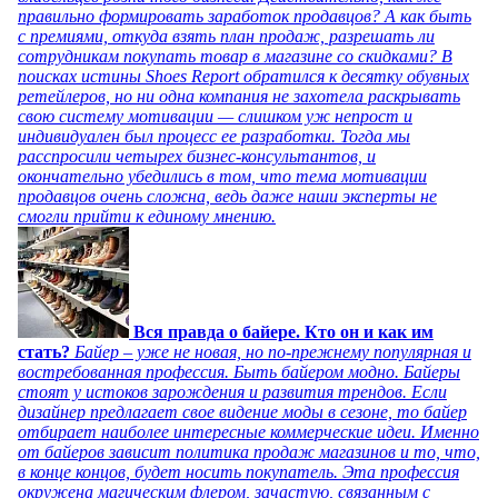
правильно формировать заработок продавцов? А как быть
с премиями, откуда взять план продаж, разрешать ли
сотрудникам покупать товар в магазине со скидками? В
поисках истины Shoes Report обратился к десятку обувных
ретейлеров, но ни одна компания не захотела раскрывать
свою систему мотивации — слишком уж непрост и
индивидуален был процесс ее разработки. Тогда мы
расспросили четырех бизнес-консультантов, и
окончательно убедились в том, что тема мотивации
продавцов очень сложна, ведь даже наши эксперты не
смогли прийти к единому мнению.
Вся правда о байере. Кто он и как им
стать?
Байер – уже не новая, но по-прежнему популярная и
востребованная профессия. Быть байером модно. Байеры
стоят у истоков зарождения и развития трендов. Если
дизайнер предлагает свое видение моды в сезоне, то байер
отбирает наиболее интересные коммерческие идеи. Именно
от байеров зависит политика продаж магазинов и то, что,
в конце концов, будет носить покупатель. Эта профессия
окружена магическим флером, зачастую, связанным с