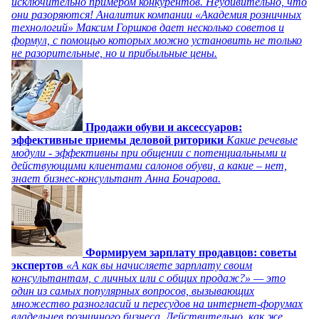
исключительно примером конкурентов. Неудивительно, что
они разоряются! Аналитик компании «Академия розничных
технологий» Максим Горшков дает несколько советов и
формул, с помощью которых можно установить не только
не разорительные, но и прибыльные цены.
Продажи обуви и аксессуаров:
эффективные приемы деловой риторики
Какие речевые
модули - эффективны при общении с потенциальными и
действующими клиентами салонов обуви, а какие – нет,
знает бизнес-консультант Анна Бочарова.
Формируем зарплату продавцов: советы
экспертов
«А как вы начисляете зарплату своим
консультантам, с личных или с общих продаж?» — это
один из самых популярных вопросов, вызывающих
множество разногласий и пересудов на интернет-форумах
владельцев розничного бизнеса. Действительно, как же