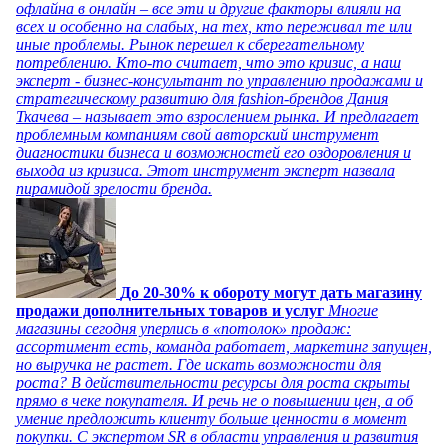
офлайна в онлайн – все эти и другие факторы влияли на
всех и особенно на слабых, на тех, кто переживал те или
иные проблемы. Рынок перешел к сберегательному
потреблению. Кто-то считает, что это кризис, а наш
эксперт - бизнес-консультант по управлению продажами и
стратегическому развитию для fashion-брендов Дания
Ткачева – называет это взрослением рынка. И предлагает
проблемным компаниям свой авторский инструмент
диагностики бизнеса и возможностей его оздоровления и
выхода из кризиса. Этот инструмент эксперт назвала
пирамидой зрелости бренда.
До 20-30% к обороту могут дать магазину
продажи дополнительных товаров и услуг
Многие
магазины сегодня уперлись в «потолок» продаж:
ассортимент есть, команда работает, маркетинг запущен,
но выручка не растет. Где искать возможности для
роста? В действительности ресурсы для роста скрыты
прямо в чеке покупателя. И речь не о повышении цен, а об
умение предложить клиенту больше ценности в момент
покупки. С экспертом SR в области управления и развития