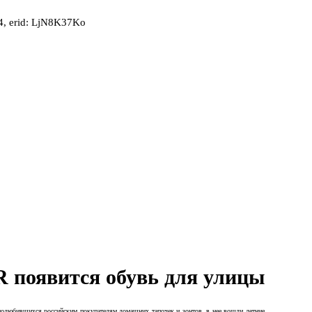
, erid: LjN8K37Ko
 появится обувь для улицы
олюбившихся российским покупателям домашних тапочек и зонтов, в нее вошли летние