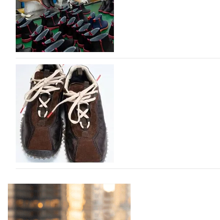
марок одежды, обуви и аксессуаров. Бренды также по
06.08.2026
587
Объем мирового производства обуви в 2025 г
В 2025 году мировое производство обуви практически н
на 0,1% до 24,6 млрд пар, - данные опубликованы в а
2026», Португальской ассоциацией…
06.08.2026
702
Miu Miu в сезоне Осень-Зима 2026 перевыпуст
Популярный силуэт бренда,1999 года выпуска, соответ
сникерины (гибридный вариант балеток и кроссовок об