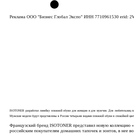
Реклама ООО "Бизнес Глобал Экспо" ИНН 7710961530 erid: 
ISOTONER
разработал линейку пляжной обуви для женщин и для мужчин. Для любительниц 
Мужские модели будут представлены в России четырьмя видами пляжной обуви в спокойной цве
Французский бренд ISOTONER представил новую коллекцию 
российским покупателям домашних тапочек и зонтов, в нее в