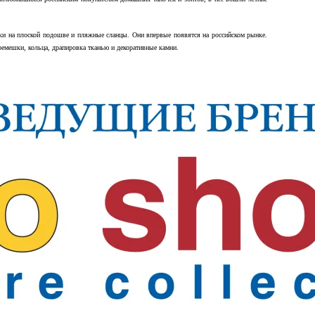
жки на плоской подошве и пляжные сланцы. Они впервые появятся на российском рынке.
емешки, кольца, драпировка тканью и декоративные камни.