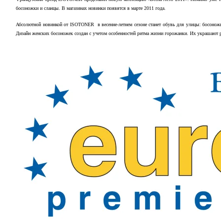
босоножки и сланцы. В магазинах новинки появятся в марте 2011 года.
Абсолютной новинкой от
ISOTONER
в весенне-летнем сезоне станет обувь для улицы: босоно
Дизайн женских босоножек создан с учетом особенностей ритма жизни горожанки. Их украшают р