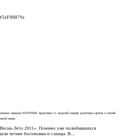
2W5zFJRB7Va
пляжных нарядов
ISOTONER
представил 11 моделей сланцев различных цветов и стилей.
товой гамме.
«Весна-Лето 2011». Помимо уже полюбившихся
ошли летние босоножки и сланцы. В…