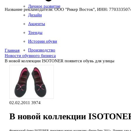
Личное развитие
Название рекламодателя: ООО "Рикер Восток", ИНН: 7703335074
Дизайн
Акценты
Тренды
Истории обуви
Производство
Главная
Новости обувного бизнеса
В новой коллекции ISOTONER появится обувь для улицы
02.02.2011
3974
В новой коллекции ISOTONER
Французский бренд
ISOTONER
представил новую коллекцию «Весна-Лето 2011». Помимо уже п