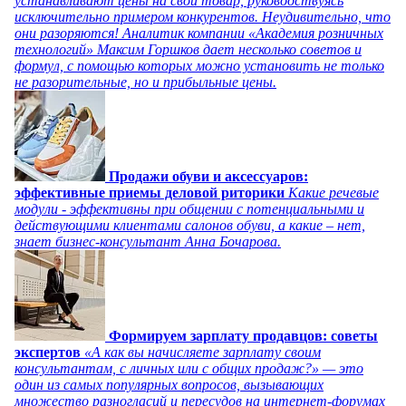
устанавливают цены на свой товар, руководствуясь
исключительно примером конкурентов. Неудивительно, что
они разоряются! Аналитик компании «Академия розничных
технологий» Максим Горшков дает несколько советов и
формул, с помощью которых можно установить не только
не разорительные, но и прибыльные цены.
Продажи обуви и аксессуаров:
эффективные приемы деловой риторики
Какие речевые
модули - эффективны при общении с потенциальными и
действующими клиентами салонов обуви, а какие – нет,
знает бизнес-консультант Анна Бочарова.
Формируем зарплату продавцов: советы
экспертов
«А как вы начисляете зарплату своим
консультантам, с личных или с общих продаж?» — это
один из самых популярных вопросов, вызывающих
множество разногласий и пересудов на интернет-форумах