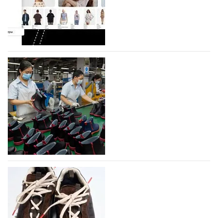
Co., Ltd., основанная в 2011 году и расположенная в
Гуанчжоу, столице моды Китая, является
профессиональной обувной компанией,
объединяющей разработку, производство и…
07.08.2026
356
На платформе Lamoda - новый раздел и
условия продвижения локальных
дизайнерских марок
Российский маркетплейс Lamoda решил обновить
раздел для продажи продукции локальных
дизайнерских марок одежды, обуви и аксессуаров.
Бренды также получат маркетинговую…
06.08.2026
516
Объем мирового производства обуви в
2025 году практически не увеличился
В 2025 году мировое производство обуви