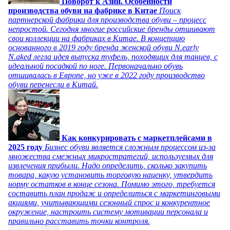
Поворот к Азии. Особенности
производства обуви на фабрике в Китае
Поиск
партнерской фабрики для производства обуви – процесс
непростой. Сегодня многие российские бренды отшивают
свои коллекции на фабриках в Китае. В концепцию
основанного в 2019 году бренда женской обуви N.early
N.aked легла идея выпуска туфель, походящих для танцев, с
идеальной посадкой по ноге. Первоначально обувь
отшивалась в Европе, но уже в 2022 году производство
обуви перенесли в Китай.
Как конкурировать с маркетплейсами в
2025 году
Бизнес обуви является сложным процессом из-за
множества смежных микростратегий, используемых для
извлечения прибыли. Надо определить, сколько закупить
товара, какую установить торговую наценку, утвердить
норму остатков в конце сезона. Помимо этого, требуется
составить план продаж и определиться с маркетинговыми
акциями, учитывающими сезонный спрос и конкурентное
окружение, настроить систему мотивации персонала и
правильно расставить точки контроля.