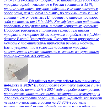
снижения входящего трафика. По итогам 2025 года спад
трафика офлайн-магазинов в России составил 8-15 %,
причем показатель покупок в офлайн-сегменте снижался
более резко, чем в целом по рынку, по данным Retail.ru. По
статистике отдельных ТЦ падение по итогам прошлого
года составило от 15 до 25%. Как эффективно работать
продавцам с покупателями в таких непростых условиях?
Подробно разбираем стратегии сервиса при низком
трафике с экспертом SR по закупкам и продажам в fashion-
бизнесе Еленой Виноградовой. Эксперт дает проверенные
методы с практическими примерами речевых модулей.
Елена уверена, что в условиях падающего трафика
качественный сервис становится главным конкурентным
преимуществом для обувной
Офлайн vs маркетплейсы: как выжить и
победить в 2026?
В России доля e commerce выросла с 5% в
2019 году до почти 23% в 2024 году и продолжает расти,
по прогнозам аналитиков рынка электронной коммерции, к
2029 году составит более 30%. Офлайн-ритейл же может
не просто выжить, а расти на 20-30% в год, если
перестанет предлагать одежду на вешалках и обувь на