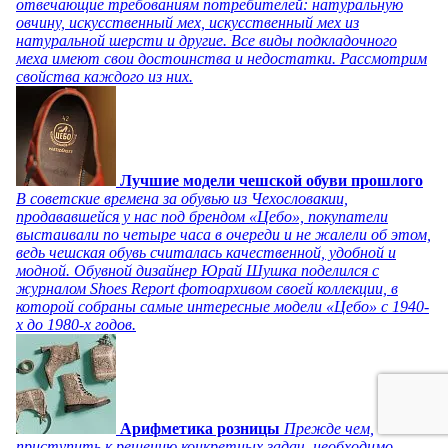
отвечающие требованиям потребителей: натуральную
овчину, искусственный мех, искусственный мех из
натуральной шерсти и другие. Все виды подкладочного
меха имеют свои достоинства и недостатки. Рассмотрим
свойства каждого из них.
Лучшие модели чешской обуви прошлого
В советские времена за обувью из Чехословакии,
продававшейся у нас под брендом «Цебо», покупатели
выстаивали по четыре часа в очереди и не жалели об этом,
ведь чешская обувь считалась качественной, удобной и
модной. Обувной дизайнер Юрай Шушка поделился с
журналом Shoes Report фотоархивом своей коллекции, в
которой собраны самые интересные модели «Цебо» с 1940-
х до 1980-х годов.
Арифметика розницы
Прежде чем,
приступить к решению конкретных задач, необходимо