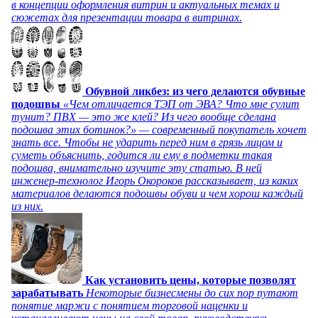
в концепции оформления витрин и актуальных темах и
сюжетах для презентации товара в витринах.
Обувной ликбез: из чего делаются обувные
подошвы
«Чем отличается ТЭП от ЭВА? Что мне сулит
тунит? ПВХ — это же клей? Из чего вообще сделана
подошва этих ботинок?» — современный покупатель хочет
знать все. Чтобы не ударить перед ним в грязь лицом и
суметь объяснить, годится ли ему в подметки такая
подошва, внимательно изучите эту статью. В ней
инженер-технолог Игорь Окороков рассказывает, из каких
материалов делаются подошвы обуви и чем хорош каждый
из них.
Как установить цены, которые позволят
зарабатывать
Некоторые бизнесмены до сих пор путают
понятие маржи с понятием торговой наценки и