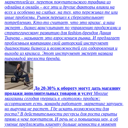
маркетплейсах, переток покупательского трафика из
офлайна в онлайн – все эти и другие факторы влияли на
всех и особенно на слабых, на тех, кто переживал те или
иные проблемы. Рынок перешел к сберегательному
потреблению. Кто-то считает, что это кризис, а наш
эксперт - бизнес-консультант по управлению продажами и
стратегическому развитию для fashion-брендов Дания
Ткачева – называет это взрослением рынка. И предлагает
проблемным компаниям свой авторский инструмент
диагностики бизнеса и возможностей его оздоровления и
выхода из кризиса. Этот инструмент эксперт назвала
пирамидой зрелости бренда.
До 20-30% к обороту могут дать магазину
продажи дополнительных товаров и услуг
Многие
магазины сегодня уперлись в «потолок» продаж:
ассортимент есть, команда работает, маркетинг запущен,
но выручка не растет. Где искать возможности для
роста? В действительности ресурсы для роста скрыты
прямо в чеке покупателя. И речь не о повышении цен, а об
умение предложить клиенту больше ценности в момент