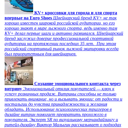
KV+ кроссовки для города и для спорта
впервые на Euro Shoes
Швейцарский бренд KV+ не так
хорошо известен широкой российской аудитории, но его
хорошо знают в мире лыжного спорта, ведь именно там
KV+ делал первые шаги и активно развивался. Швейцарский
бренд заслужил доверие профессиональной спортивной
аудитории на протяжении последних 35 лет. При этом
российский спортивный рынок лыжной экипировки всегда
был приоритетным для швейцарцев.
Создание эмоционального контакта через
витрину
Эмоциональный отклик покупателей — ключ к
успеху розничных продаж. Витрины способны не только
привлекать внимание, но и вызывать эмоции: от радости и
ностальгии до чувства принадлежности и желания
обладать. Использование психологических триггеров в
дизайне витрин помогает превратить прохожего в
покупателя. Эксперт SR по визуальному мерчандайзингу и
ритейл-дизайну Виктор Малыгин рассказывает о подходах