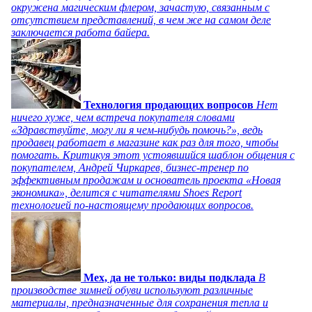
окружена магическим флером, зачастую, связанным с
отсутствием представлений, в чем же на самом деле
заключается работа байера.
Технология продающих вопросов
Нет
ничего хуже, чем встреча покупателя словами
«Здравствуйте, могу ли я чем-нибудь помочь?», ведь
продавец работает в магазине как раз для того, чтобы
помогать. Критикуя этот устоявшийся шаблон общения с
покупателем, Андрей Чиркарев, бизнес-тренер по
эффективным продажам и основатель проекта «Новая
экономика», делится с читателями Shoes Report
технологией по-настоящему продающих вопросов.
Мех, да не только: виды подклада
В
производстве зимней обуви используют различные
материалы, предназначенные для сохранения тепла и