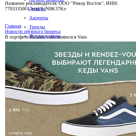
Название рекламодателя: ООО "Рикер Восток", ИНН:
7703335074, erid: LjN8K37Ko
Дизайн
Акценты
Главная
Тренды
Новости обувного бизнеса
Истории обуви
В портфеле Rendez-Vous появился Vans
Производство