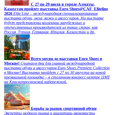
C 27 по 29 июля в городе Алматы,
Казахстан пройдет выставка Euro Shoes@CAF_Eliteline
2026
Elite Line – международная специализированная
выставка обуви, меха, кожи и аксессуаров. На выставке
будут представлены коллекции зарубежных и
отечественных производителей из таких стран, как
Россия, Турция, Германия, Италия, Казахстан и др.
Всего месяц до выставки Euro Shoes в
Москве!
Считаем дни для главной международной
выставки обуви и аксессуаров Euro Shoes Premiere Collection
в Москве! Выставка пройдет с 27 по 30 августа на новой
премиальной площадке – в столичном конгресс-центре ЦМТ
на Краснопресненской набережной.
Борьба за рынок спортивной обуви
Эксперты модного рынка и аналитики-экономисты