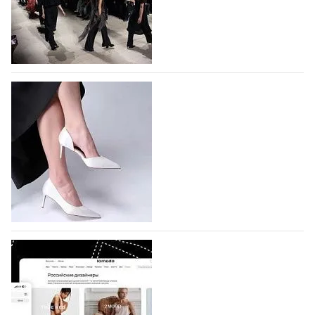
На участие в Московской неделе моды
подано 1047 заявок
На участие в седьмой Московской неделе моды,
которая пройдет в российской столице с 26 сентября
по 1 октября, уже подано 1047 заявок. Примерно
половину из них (494) прислали дизайнеры,
коллекции которых не были представлены в…
07.08.2026
499
BALLINA представит свои новинки на Euro
Shoes
Компания BALLINA Guangzhou Lihuang Footwear