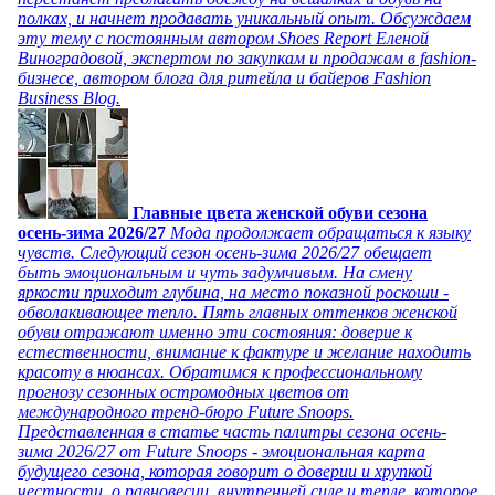
полках, и начнет продавать уникальный опыт. Обсуждаем
эту тему с постоянным автором Shoes Report Еленой
Виноградовой, экспертом по закупкам и продажам в fashion-
бизнесе, автором блога для ритейла и байеров Fashion
Business Blog.
Главные цвета женской обуви сезона
осень-зима 2026/27
Мода продолжает обращаться к языку
чувств. Следующий сезон осень-зима 2026/27 обещает
быть эмоциональным и чуть задумчивым. На смену
яркости приходит глубина, на место показной роскоши -
обволакивающее тепло. Пять главных оттенков женской
обуви отражают именно эти состояния: доверие к
естественности, внимание к фактуре и желание находить
красоту в нюансах. Обратимся к профессиональному
прогнозу сезонных остромодных цветов от
международного тренд-бюро Future Snoops.
Представленная в статье часть палитры сезона осень-
зима 2026/27 от Future Snoops - эмоциональная карта
будущего сезона, которая говорит о доверии и хрупкой
честности, о равновесии, внутренней силе и тепле, которое