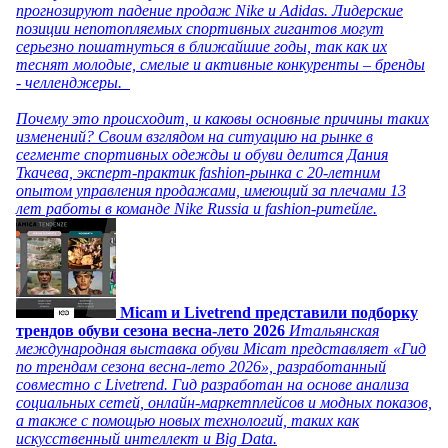
прогнозируют падение продаж Nike и Adidas. Лидерские
позиции непотопляемых спортивных гигантов могут
серьезно пошатнуться в ближайшие годы, так как их
теснят молодые, смелые и активные конкуренты – бренды
- челленджеры.
Почему это происходит, и каковы основные причины таких
изменений? Своим взглядом на ситуацию на рынке в
сегменте спортивных одежды и обуви делится Дания
Ткачева, эксперт-практик fashion-рынка с 20-летним
опытом управления продажами, имеющий за плечами 13
лет работы в команде Nike Russia и fashion-ритейле.
Micam и Livetrend представили подборку
трендов обуви сезона весна-лето 2026
Итальянская
международная выставка обуви Micam представляет «Гид
по трендам сезона весна-лето 2026», разработанный
совместно с Livetrend. Гид разработан на основе анализа
социальных сетей, онлайн-маркетплейсов и модных показов,
а также с помощью новых технологий, таких как
искусственный интеллект и Big Data.