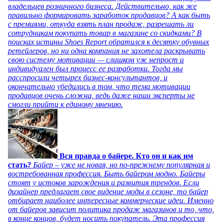
владельцев розничного бизнеса. Действительно, как же
правильно формировать заработок продавцов? А как быть
с премиями, откуда взять план продаж, разрешать ли
сотрудникам покупать товар в магазине со скидками? В
поисках истины Shoes Report обратился к десятку обувных
ретейлеров, но ни одна компания не захотела раскрывать
свою систему мотивации — слишком уж непрост и
индивидуален был процесс ее разработки. Тогда мы
расспросили четырех бизнес-консультантов, и
окончательно убедились в том, что тема мотивации
продавцов очень сложна, ведь даже наши эксперты не
смогли прийти к единому мнению.
Вся правда о байере. Кто он и как им
стать?
Байер – уже не новая, но по-прежнему популярная и
востребованная профессия. Быть байером модно. Байеры
стоят у истоков зарождения и развития трендов. Если
дизайнер предлагает свое видение моды в сезоне, то байер
отбирает наиболее интересные коммерческие идеи. Именно
от байеров зависит политика продаж магазинов и то, что,
в конце концов, будет носить покупатель. Эта профессия