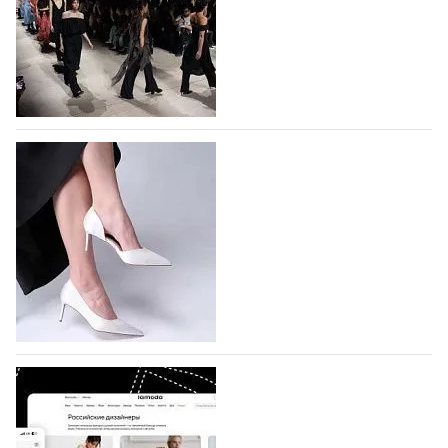
На участие в Московской неделе моды
подано 1047 заявок
На участие в седьмой Московской неделе моды,
которая пройдет в российской столице с 26 сентября
по 1 октября, уже подано 1047 заявок. Примерно
половину из них (494) прислали дизайнеры,
коллекции которых не были представлены в…
07.08.2026
620
BALLINA представит свои новинки на Euro
Shoes