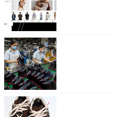
Компания BALLINA Guangzhou Lihuang Footwear
Co., Ltd., основанная в 2011 году и расположенная в
Гуанчжоу, столице моды Китая, является
профессиональной обувной компанией,
объединяющей разработку, производство и…
07.08.2026
477
На платформе Lamoda - новый раздел и
условия продвижения локальных
дизайнерских марок
Российский маркетплейс Lamoda решил обновить
раздел для продажи продукции локальных
дизайнерских марок одежды, обуви и аксессуаров.
Бренды также получат маркетинговую…
06.08.2026
643
Объем мирового производства обуви в
2025 году практически не увеличился