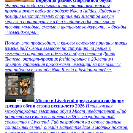
Борьба за рынок спортивной обуви
Эксперты модного рынка и аналитики-экономисты
прогнозируют падение продаж Nike и Adidas. Лидерские
позиции непотопляемых спортивных гигантов могут
серьезно пошатнуться в ближайшие годы, так как их
теснят молодые, смелые и активные конкуренты – бренды
- челленджеры.
Почему это происходит, и каковы основные причины таких
изменений? Своим взглядом на ситуацию на рынке в
сегменте спортивных одежды и обуви делится Дания
Ткачева, эксперт-практик fashion-рынка с 20-летним
опытом управления продажами, имеющий за плечами 13
лет работы в команде Nike Russia и fashion-ритейле.
Micam и Livetrend представили подборку
трендов обуви сезона весна-лето 2026
Итальянская
международная выставка обуви Micam представляет «Гид
по трендам сезона весна-лето 2026», разработанный
совместно с Livetrend. Гид разработан на основе анализа
социальных сетей, онлайн-маркетплейсов и модных показов,
а также с помощью новых технологий, таких как