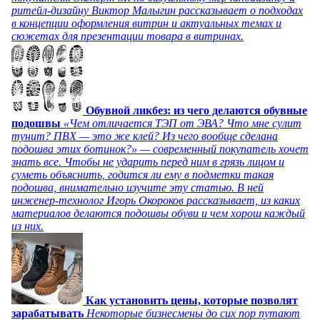
ритейл-дизайну Виктор Малыгин рассказывает о подходах
в концепции оформления витрин и актуальных темах и
сюжетах для презентации товара в витринах.
Обувной ликбез: из чего делаются обувные
подошвы
«Чем отличается ТЭП от ЭВА? Что мне сулит
тунит? ПВХ — это же клей? Из чего вообще сделана
подошва этих ботинок?» — современный покупатель хочет
знать все. Чтобы не ударить перед ним в грязь лицом и
суметь объяснить, годится ли ему в подметки такая
подошва, внимательно изучите эту статью. В ней
инженер-технолог Игорь Окороков рассказывает, из каких
материалов делаются подошвы обуви и чем хорош каждый
из них.
Как установить цены, которые позволят
зарабатывать
Некоторые бизнесмены до сих пор путают