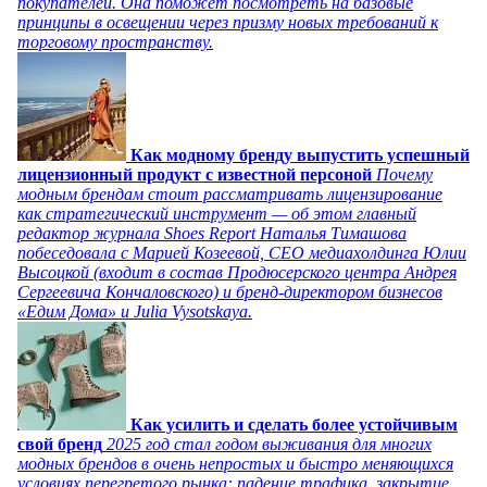
покупателей. Она поможет посмотреть на базовые
принципы в освещении через призму новых требований к
торговому пространству.
Как модному бренду выпустить успешный
лицензионный продукт с известной персоной
Почему
модным брендам стоит рассматривать лицензирование
как стратегический инструмент — об этом главный
редактор журнала Shoes Report Наталья Тимашова
побеседовала с Марией Козеевой, СЕО медиахолдинга Юлии
Высоцкой (входит в состав Продюсерского центра Андрея
Сергеевича Кончаловского) и бренд-директором бизнесов
«Едим Дома» и Julia Vysotskaya.
Как усилить и сделать более устойчивым
свой бренд
2025 год стал годом выживания для многих
модных брендов в очень непростых и быстро меняющихся
условиях перегретого рынка: падение трафика, закрытие