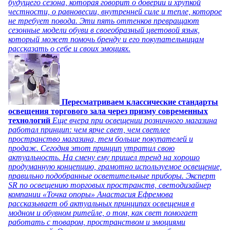
будущего сезона, которая говорит о доверии и хрупкой
честности, о равновесии, внутренней силе и тепле, которое
не требует повода. Эти пять оттенков превращают
сезонные модели обуви в своеобразный цветовой язык,
который может помочь бренду и его покупательницам
рассказать о себе и своих эмоциях.
Пересматриваем классические стандарты
освещения торгового зала через призму современных
технологий
Еще вчера при освещении розничного магазина
работал принцип: чем ярче свет, чем светлее
пространство магазина, тем больше покупателей и
продаж. Сегодня этот принцип утратил свою
актуальность. На смену ему пришел тренд на хорошо
продуманную концепцию, грамотно используемое освещение,
правильно подобранные осветительные приборы. Эксперт
SR по освещению торговых пространств, светодизайнер
компании «Точка опоры» Анастасия Ефремова
рассказывает об актуальных принципах освещения в
модном и обувном ритейле, о том, как свет помогает
работать с товаром, пространством и эмоциями