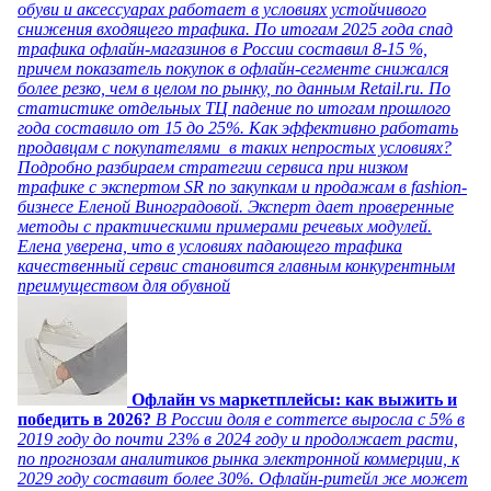
обуви и аксессуарах работает в условиях устойчивого
снижения входящего трафика. По итогам 2025 года спад
трафика офлайн-магазинов в России составил 8-15 %,
причем показатель покупок в офлайн-сегменте снижался
более резко, чем в целом по рынку, по данным Retail.ru. По
статистике отдельных ТЦ падение по итогам прошлого
года составило от 15 до 25%. Как эффективно работать
продавцам с покупателями в таких непростых условиях?
Подробно разбираем стратегии сервиса при низком
трафике с экспертом SR по закупкам и продажам в fashion-
бизнесе Еленой Виноградовой. Эксперт дает проверенные
методы с практическими примерами речевых модулей.
Елена уверена, что в условиях падающего трафика
качественный сервис становится главным конкурентным
преимуществом для обувной
Офлайн vs маркетплейсы: как выжить и
победить в 2026?
В России доля e commerce выросла с 5% в
2019 году до почти 23% в 2024 году и продолжает расти,
по прогнозам аналитиков рынка электронной коммерции, к
2029 году составит более 30%. Офлайн-ритейл же может