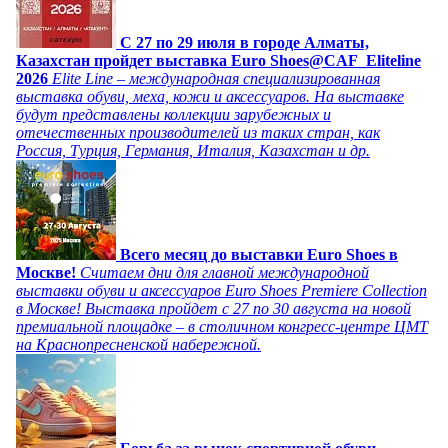
C 27 по 29 июля в городе Алматы,
Казахстан пройдет выставка Euro Shoes@CAF_Eliteline
2026
Elite Line – международная специализированная
выставка обуви, меха, кожи и аксессуаров. На выставке
будут представлены коллекции зарубежных и
отечественных производителей из таких стран, как
Россия, Турция, Германия, Италия, Казахстан и др.
Всего месяц до выставки Euro Shoes в
Москве!
Считаем дни для главной международной
выставки обуви и аксессуаров Euro Shoes Premiere Collection
в Москве! Выставка пройдет с 27 по 30 августа на новой
премиальной площадке – в столичном конгресс-центре ЦМТ
на Краснопресненской набережной.