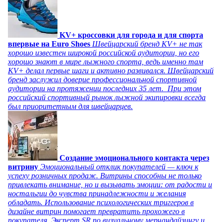
KV+ кроссовки для города и для спорта
впервые на Euro Shoes
Швейцарский бренд KV+ не так
хорошо известен широкой российской аудитории, но его
хорошо знают в мире лыжного спорта, ведь именно там
KV+ делал первые шаги и активно развивался. Швейцарский
бренд заслужил доверие профессиональной спортивной
аудитории на протяжении последних 35 лет. При этом
российский спортивный рынок лыжной экипировки всегда
был приоритетным для швейцарцев.
Создание эмоционального контакта через
витрину
Эмоциональный отклик покупателей — ключ к
успеху розничных продаж. Витрины способны не только
привлекать внимание, но и вызывать эмоции: от радости и
ностальгии до чувства принадлежности и желания
обладать. Использование психологических триггеров в
дизайне витрин помогает превратить прохожего в
покупателя. Эксперт SR по визуальному мерчандайзингу и