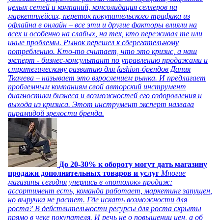
целых сетей и компаний, консолидация селлеров на
маркетплейсах, переток покупательского трафика из
офлайна в онлайн – все эти и другие факторы влияли на
всех и особенно на слабых, на тех, кто переживал те или
иные проблемы. Рынок перешел к сберегательному
потреблению. Кто-то считает, что это кризис, а наш
эксперт - бизнес-консультант по управлению продажами и
стратегическому развитию для fashion-брендов Дания
Ткачева – называет это взрослением рынка. И предлагает
проблемным компаниям свой авторский инструмент
диагностики бизнеса и возможностей его оздоровления и
выхода из кризиса. Этот инструмент эксперт назвала
пирамидой зрелости бренда.
До 20-30% к обороту могут дать магазину
продажи дополнительных товаров и услуг
Многие
магазины сегодня уперлись в «потолок» продаж:
ассортимент есть, команда работает, маркетинг запущен,
но выручка не растет. Где искать возможности для
роста? В действительности ресурсы для роста скрыты
прямо в чеке покупателя. И речь не о повышении цен, а об