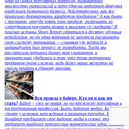
один из самых популярных вопросов, вызывающих
множество разногласий и пересудов на интернет-форумах
владельцев розничного бизнеса. Действительно, как же
правильно формировать заработок продавцов? А как быть
с премиями, откуда взять план продаж, разрешать ли
сотрудникам покупать товар в магазине со скидками? В
поисках истины Shoes Report обратился к десятку обувных
ретейлеров, но ни одна компания не захотела раскрывать
свою систему мотивации — слишком уж непрост и
индивидуален был процесс ее разработки. Тогда мы
расспросили четырех бизнес-консультантов, и
окончательно убедились в том, что тема мотивации
продавцов очень сложна, ведь даже наши эксперты не
смогли прийти к единому мнению.
Вся правда о байере. Кто он и как им
стать?
Байер – уже не новая, но по-прежнему популярная и
востребованная профессия. Быть байером модно. Байеры
стоят у истоков зарождения и развития трендов. Если
дизайнер предлагает свое видение моды в сезоне, то байер
отбирает наиболее интересные коммерческие идеи. Именно