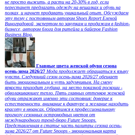
не просто выжить, а расти на 20-30% в год, если
перестанет предлагать одежду на вешалках и обувь на
полках, и начнет продавать уникальный опыт. Обсуждаем
эту тему с постоянным автором Shoes Report Еленой
Виноградовой, экспертом по закупкам и продажам в fashion-
бизнесе, автором блога для ритейла и байеров Fashion
Business Blog.
Главные цвета женской обуви сезона
осень-зима 2026/27
Мода продолжает обращаться к языку
чувств. Следующий сезон осень-зима 2026/27 обещает
быть эмоциональным и чуть задумчивым. На смену
яркости приходит глубина, на место показной роскоши -
обволакивающее тепло. Пять главных оттенков женской
обуви отражают именно эти состояния: доверие к
естественности, внимание к фактуре и желание находить
красоту в нюансах. Обратимся к профессиональному
прогнозу сезонных остромодных цветов от
международного тренд-бюро Future Snoops.
Представленная в статье часть палитры сезона осень-
зима 2026/27 от Future Snoops - эмоциональная карта