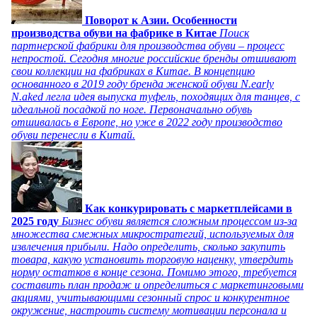
Поворот к Азии. Особенности
производства обуви на фабрике в Китае
Поиск
партнерской фабрики для производства обуви – процесс
непростой. Сегодня многие российские бренды отшивают
свои коллекции на фабриках в Китае. В концепцию
основанного в 2019 году бренда женской обуви N.early
N.aked легла идея выпуска туфель, походящих для танцев, с
идеальной посадкой по ноге. Первоначально обувь
отшивалась в Европе, но уже в 2022 году производство
обуви перенесли в Китай.
Как конкурировать с маркетплейсами в
2025 году
Бизнес обуви является сложным процессом из-за
множества смежных микростратегий, используемых для
извлечения прибыли. Надо определить, сколько закупить
товара, какую установить торговую наценку, утвердить
норму остатков в конце сезона. Помимо этого, требуется
составить план продаж и определиться с маркетинговыми
акциями, учитывающими сезонный спрос и конкурентное
окружение, настроить систему мотивации персонала и