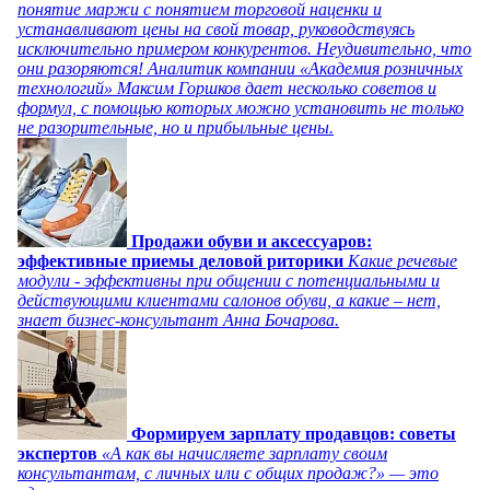
понятие маржи с понятием торговой наценки и
устанавливают цены на свой товар, руководствуясь
исключительно примером конкурентов. Неудивительно, что
они разоряются! Аналитик компании «Академия розничных
технологий» Максим Горшков дает несколько советов и
формул, с помощью которых можно установить не только
не разорительные, но и прибыльные цены.
Продажи обуви и аксессуаров:
эффективные приемы деловой риторики
Какие речевые
модули - эффективны при общении с потенциальными и
действующими клиентами салонов обуви, а какие – нет,
знает бизнес-консультант Анна Бочарова.
Формируем зарплату продавцов: советы
экспертов
«А как вы начисляете зарплату своим
консультантам, с личных или с общих продаж?» — это