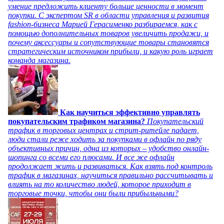
умение предложить клиенту больше ценности в момент
покупки. С экспертом SR в области управления и развития
fashion-бизнеса Марией Герасименко разбираемся, как с
помощью дополнительных товаров увеличить продажи, и
почему аксессуары и сопутствующие товары становятся
стратегическим источником прибыли, и какую роль играет
команда магазина.
Как научиться эффективно управлять
покупательским трафиком магазина?
Покупательский
трафик в торговых центрах и стрит-ритейле падает,
люди стали реже ходить за покупками в офлайн по ряду
объективных причин, одна из которых – удобство онлайн-
шопинга со всеми его плюсами. И все же офлайн
продолжает жить и развиваться. Как взять под контроль
трафик в магазинах, научиться правильно рассчитывать и
влиять на то количество людей, которое приходит в
торговые точки, чтобы они были прибыльными?