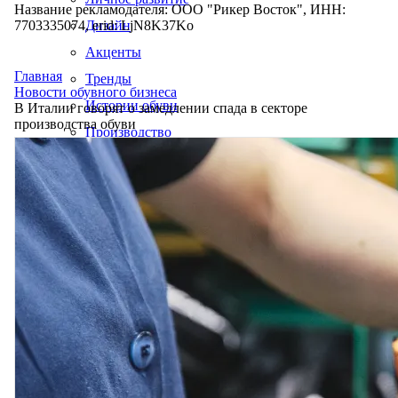
Название рекламодателя: ООО "Рикер Восток", ИНН:
7703335074, erid: LjN8K37Ko
Дизайн
Акценты
Главная
Тренды
Новости обувного бизнеса
Истории обуви
В Италии говорят о замедлении спада в секторе
производства обуви
Производство