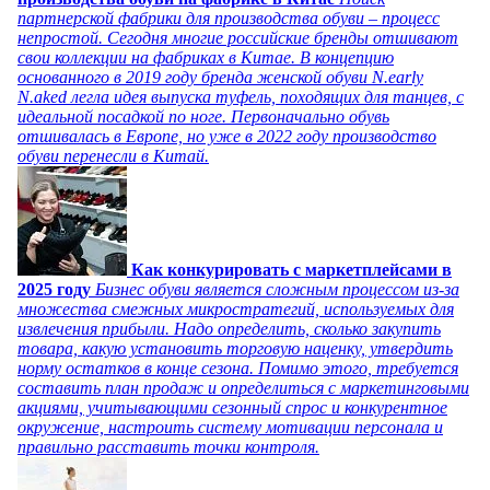
партнерской фабрики для производства обуви – процесс
непростой. Сегодня многие российские бренды отшивают
свои коллекции на фабриках в Китае. В концепцию
основанного в 2019 году бренда женской обуви N.early
N.aked легла идея выпуска туфель, походящих для танцев, с
идеальной посадкой по ноге. Первоначально обувь
отшивалась в Европе, но уже в 2022 году производство
обуви перенесли в Китай.
Как конкурировать с маркетплейсами в
2025 году
Бизнес обуви является сложным процессом из-за
множества смежных микростратегий, используемых для
извлечения прибыли. Надо определить, сколько закупить
товара, какую установить торговую наценку, утвердить
норму остатков в конце сезона. Помимо этого, требуется
составить план продаж и определиться с маркетинговыми
акциями, учитывающими сезонный спрос и конкурентное
окружение, настроить систему мотивации персонала и
правильно расставить точки контроля.