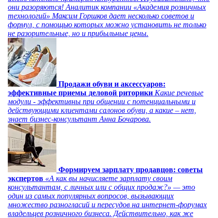
они разоряются! Аналитик компании «Академия розничных
технологий» Максим Горшков дает несколько советов и
формул, с помощью которых можно установить не только
не разорительные, но и прибыльные цены.
Продажи обуви и аксессуаров:
эффективные приемы деловой риторики
Какие речевые
модули - эффективны при общении с потенциальными и
действующими клиентами салонов обуви, а какие – нет,
знает бизнес-консультант Анна Бочарова.
Формируем зарплату продавцов: советы
экспертов
«А как вы начисляете зарплату своим
консультантам, с личных или с общих продаж?» — это
один из самых популярных вопросов, вызывающих
множество разногласий и пересудов на интернет-форумах
владельцев розничного бизнеса. Действительно, как же