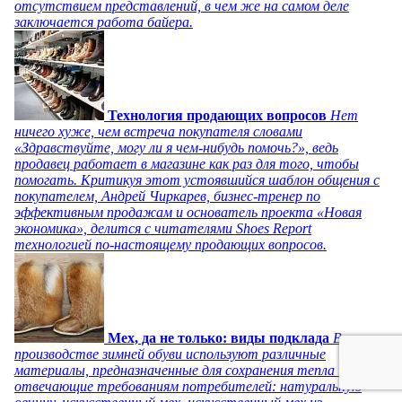
отсутствием представлений, в чем же на самом деле
заключается работа байера.
Технология продающих вопросов
Нет
ничего хуже, чем встреча покупателя словами
«Здравствуйте, могу ли я чем-нибудь помочь?», ведь
продавец работает в магазине как раз для того, чтобы
помогать. Критикуя этот устоявшийся шаблон общения с
покупателем, Андрей Чиркарев, бизнес-тренер по
эффективным продажам и основатель проекта «Новая
экономика», делится с читателями Shoes Report
технологией по-настоящему продающих вопросов.
Мех, да не только: виды подклада
В
производстве зимней обуви используют различные
материалы, предназначенные для сохранения тепла и
отвечающие требованиям потребителей: натуральную