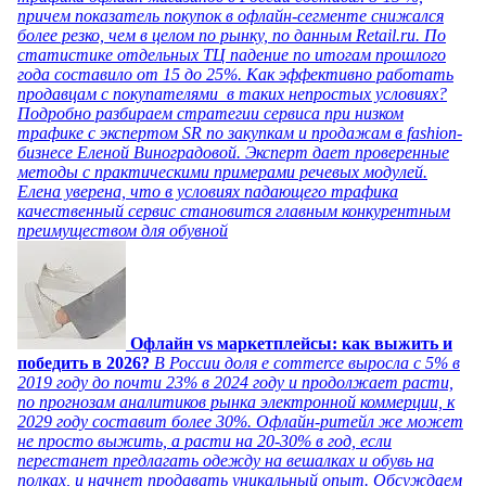
причем показатель покупок в офлайн-сегменте снижался
более резко, чем в целом по рынку, по данным Retail.ru. По
статистике отдельных ТЦ падение по итогам прошлого
года составило от 15 до 25%. Как эффективно работать
продавцам с покупателями в таких непростых условиях?
Подробно разбираем стратегии сервиса при низком
трафике с экспертом SR по закупкам и продажам в fashion-
бизнесе Еленой Виноградовой. Эксперт дает проверенные
методы с практическими примерами речевых модулей.
Елена уверена, что в условиях падающего трафика
качественный сервис становится главным конкурентным
преимуществом для обувной
Офлайн vs маркетплейсы: как выжить и
победить в 2026?
В России доля e commerce выросла с 5% в
2019 году до почти 23% в 2024 году и продолжает расти,
по прогнозам аналитиков рынка электронной коммерции, к
2029 году составит более 30%. Офлайн-ритейл же может
не просто выжить, а расти на 20-30% в год, если
перестанет предлагать одежду на вешалках и обувь на
полках, и начнет продавать уникальный опыт. Обсуждаем