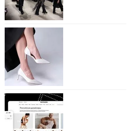
На участие в Московской неделе моды
подано 1047 заявок
На участие в седьмой Московской неделе моды,
которая пройдет в российской столице с 26 сентября
по 1 октября, уже подано 1047 заявок. Примерно
половину из них (494) прислали дизайнеры,
коллекции которых не были представлены в…
07.08.2026
692
BALLINA представит свои новинки на Euro
Shoes
Компания BALLINA Guangzhou Lihuang Footwear
Co., Ltd., основанная в 2011 году и расположенная в