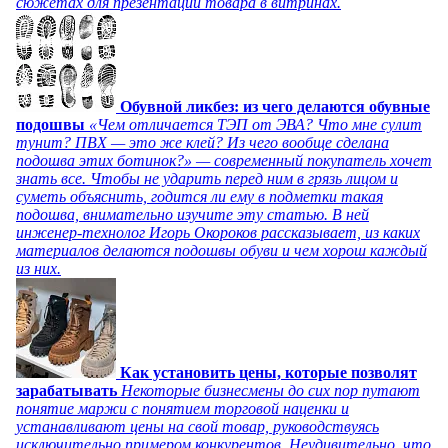
сюжетах для презентации товара в витринах.
Обувной ликбез: из чего делаются обувные
подошвы
«Чем отличается ТЭП от ЭВА? Что мне сулит
тунит? ПВХ — это же клей? Из чего вообще сделана
подошва этих ботинок?» — современный покупатель хочет
знать все. Чтобы не ударить перед ним в грязь лицом и
суметь объяснить, годится ли ему в подметки такая
подошва, внимательно изучите эту статью. В ней
инженер-технолог Игорь Окороков рассказывает, из каких
материалов делаются подошвы обуви и чем хорош каждый
из них.
Как установить цены, которые позволят
зарабатывать
Некоторые бизнесмены до сих пор путают
понятие маржи с понятием торговой наценки и
устанавливают цены на свой товар, руководствуясь
исключительно примером конкурентов. Неудивительно, что