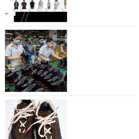
Гуанчжоу, столице моды Китая, является
профессиональной обувной компанией,
объединяющей разработку, производство и…
07.08.2026
554
На платформе Lamoda - новый раздел и
условия продвижения локальных
дизайнерских марок
Российский маркетплейс Lamoda решил обновить
раздел для продажи продукции локальных
дизайнерских марок одежды, обуви и аксессуаров.
Бренды также получат маркетинговую…
06.08.2026
736
Объем мирового производства обуви в
2025 году практически не увеличился
В 2025 году мировое производство обуви
практически не изменилось, зафиксировав