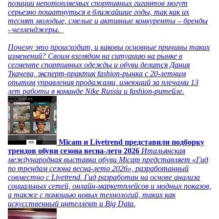
позиции непотопляемых спортивных гигантов могут
серьезно пошатнуться в ближайшие годы, так как их
теснят молодые, смелые и активные конкуренты – бренды
- челленджеры.
Почему это происходит, и каковы основные причины таких
изменений? Своим взглядом на ситуацию на рынке в
сегменте спортивных одежды и обуви делится Дания
Ткачева, эксперт-практик fashion-рынка с 20-летним
опытом управления продажами, имеющий за плечами 13
лет работы в команде Nike Russia и fashion-ритейле.
Micam и Livetrend представили подборку
трендов обуви сезона весна-лето 2026
Итальянская
международная выставка обуви Micam представляет «Гид
по трендам сезона весна-лето 2026», разработанный
совместно с Livetrend. Гид разработан на основе анализа
социальных сетей, онлайн-маркетплейсов и модных показов,
а также с помощью новых технологий, таких как
искусственный интеллект и Big Data.