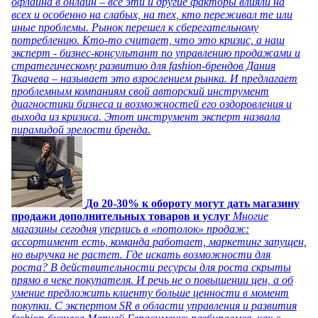
офлайна в онлайн – все эти и другие факторы влияли на
всех и особенно на слабых, на тех, кто переживал те или
иные проблемы. Рынок перешел к сберегательному
потреблению. Кто-то считает, что это кризис, а наш
эксперт - бизнес-консультант по управлению продажами и
стратегическому развитию для fashion-брендов Дания
Ткачева – называет это взрослением рынка. И предлагает
проблемным компаниям свой авторский инструмент
диагностики бизнеса и возможностей его оздоровления и
выхода из кризиса. Этот инструмент эксперт назвала
пирамидой зрелости бренда.
До 20-30% к обороту могут дать магазину
продажи дополнительных товаров и услуг
Многие
магазины сегодня уперлись в «потолок» продаж:
ассортимент есть, команда работает, маркетинг запущен,
но выручка не растет. Где искать возможности для
роста? В действительности ресурсы для роста скрыты
прямо в чеке покупателя. И речь не о повышении цен, а об
умение предложить клиенту больше ценности в момент
покупки. С экспертом SR в области управления и развития