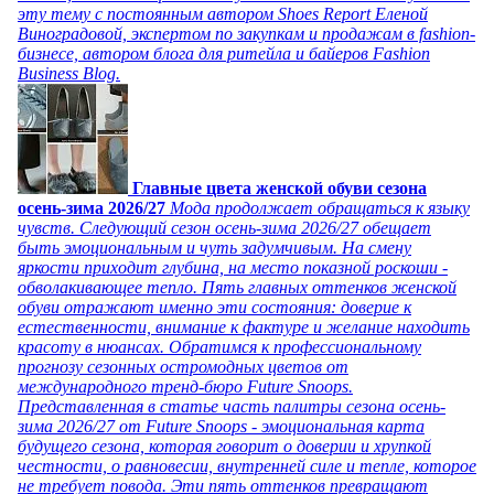
эту тему с постоянным автором Shoes Report Еленой
Виноградовой, экспертом по закупкам и продажам в fashion-
бизнесе, автором блога для ритейла и байеров Fashion
Business Blog.
Главные цвета женской обуви сезона
осень-зима 2026/27
Мода продолжает обращаться к языку
чувств. Следующий сезон осень-зима 2026/27 обещает
быть эмоциональным и чуть задумчивым. На смену
яркости приходит глубина, на место показной роскоши -
обволакивающее тепло. Пять главных оттенков женской
обуви отражают именно эти состояния: доверие к
естественности, внимание к фактуре и желание находить
красоту в нюансах. Обратимся к профессиональному
прогнозу сезонных остромодных цветов от
международного тренд-бюро Future Snoops.
Представленная в статье часть палитры сезона осень-
зима 2026/27 от Future Snoops - эмоциональная карта
будущего сезона, которая говорит о доверии и хрупкой
честности, о равновесии, внутренней силе и тепле, которое
не требует повода. Эти пять оттенков превращают