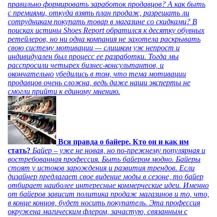
правильно формировать заработок продавцов? А как быть
с премиями, откуда взять план продаж, разрешать ли
сотрудникам покупать товар в магазине со скидками? В
поисках истины Shoes Report обратился к десятку обувных
ретейлеров, но ни одна компания не захотела раскрывать
свою систему мотивации — слишком уж непрост и
индивидуален был процесс ее разработки. Тогда мы
расспросили четырех бизнес-консультантов, и
окончательно убедились в том, что тема мотивации
продавцов очень сложна, ведь даже наши эксперты не
смогли прийти к единому мнению.
Вся правда о байере. Кто он и как им
стать?
Байер – уже не новая, но по-прежнему популярная и
востребованная профессия. Быть байером модно. Байеры
стоят у истоков зарождения и развития трендов. Если
дизайнер предлагает свое видение моды в сезоне, то байер
отбирает наиболее интересные коммерческие идеи. Именно
от байеров зависит политика продаж магазинов и то, что,
в конце концов, будет носить покупатель. Эта профессия
окружена магическим флером, зачастую, связанным с