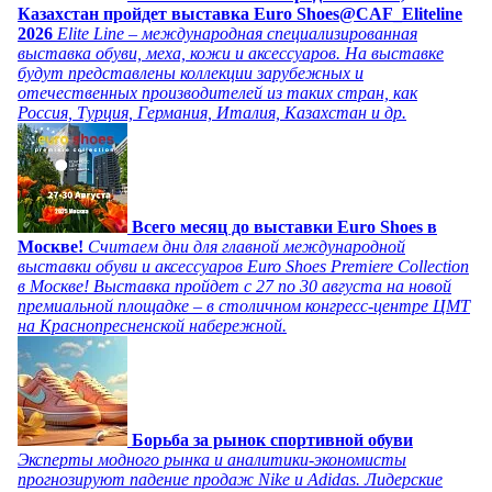
Казахстан пройдет выставка Euro Shoes@CAF_Eliteline
2026
Elite Line – международная специализированная
выставка обуви, меха, кожи и аксессуаров. На выставке
будут представлены коллекции зарубежных и
отечественных производителей из таких стран, как
Россия, Турция, Германия, Италия, Казахстан и др.
Всего месяц до выставки Euro Shoes в
Москве!
Считаем дни для главной международной
выставки обуви и аксессуаров Euro Shoes Premiere Collection
в Москве! Выставка пройдет с 27 по 30 августа на новой
премиальной площадке – в столичном конгресс-центре ЦМТ
на Краснопресненской набережной.
Борьба за рынок спортивной обуви
Эксперты модного рынка и аналитики-экономисты
прогнозируют падение продаж Nike и Adidas. Лидерские