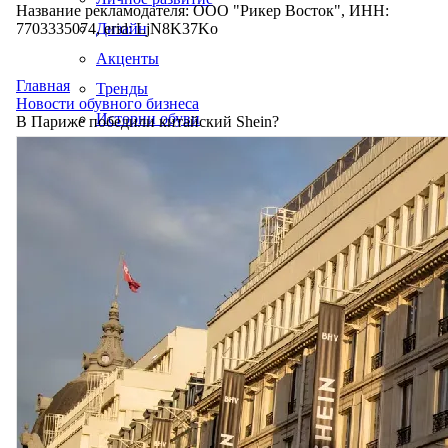
Название рекламодателя: ООО "Рикер Восток", ИНН:
7703335074, erid: LjN8K37Ko
Дизайн
Акценты
Главная
Тренды
Новости обувного бизнеса
Истории обуви
В Париже победили китайский Shein?
Производство