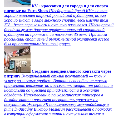
KV+ кроссовки для города и для спорта
впервые на Euro Shoes
Швейцарский бренд KV+ не так
хорошо известен широкой российской аудитории, но его
хорошо знают в мире лыжного спорта, ведь именно там
KV+ делал первые шаги и активно развивался. Швейцарский
бренд заслужил доверие профессиональной спортивной
аудитории на протяжении последних 35 лет. При этом
российский спортивный рынок лыжной экипировки всегда
был приоритетным для швейцарцев.
Создание эмоционального контакта через
витрину
Эмоциональный отклик покупателей — ключ к
успеху розничных продаж. Витрины способны не только
привлекать внимание, но и вызывать эмоции: от радости и
ностальгии до чувства принадлежности и желания
обладать. Использование психологических триггеров в
дизайне витрин помогает превратить прохожего в
покупателя. Эксперт SR по визуальному мерчандайзингу и
ритейл-дизайну Виктор Малыгин рассказывает о подходах
в концепции оформления витрин и актуальных темах и