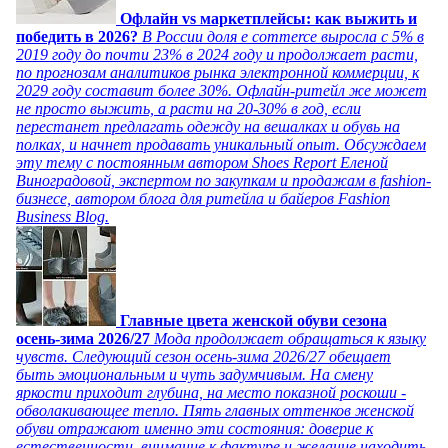
Офлайн vs маркетплейсы: как выжить и
победить в 2026?
В России доля e commerce выросла с 5% в
2019 году до почти 23% в 2024 году и продолжает расти,
по прогнозам аналитиков рынка электронной коммерции, к
2029 году составит более 30%. Офлайн-ритейл же может
не просто выжить, а расти на 20-30% в год, если
перестанет предлагать одежду на вешалках и обувь на
полках, и начнет продавать уникальный опыт. Обсуждаем
эту тему с постоянным автором Shoes Report Еленой
Виноградовой, экспертом по закупкам и продажам в fashion-
бизнесе, автором блога для ритейла и байеров Fashion
Business Blog.
Главные цвета женской обуви сезона
осень-зима 2026/27
Мода продолжает обращаться к языку
чувств. Следующий сезон осень-зима 2026/27 обещает
быть эмоциональным и чуть задумчивым. На смену
яркости приходит глубина, на место показной роскоши -
обволакивающее тепло. Пять главных оттенков женской
обуви отражают именно эти состояния: доверие к
естественности, внимание к фактуре и желание находить