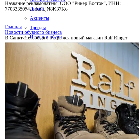
Название рекламодателя: ООО "Рикер Восток", ИНН:
7703335074, erid: LjN8K37Ko
Дизайн
Акценты
Главная
Тренды
Новости обувного бизнеса
Истории обуви
В Санкт-Петербурге открылся новый магазин Ralf Ringer
Производство