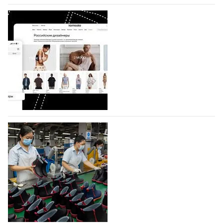
07.08.2026
596
BALLINA представит свои новинки на Euro
Shoes
Компания BALLINA Guangzhou Lihuang Footwear
Co., Ltd., основанная в 2011 году и расположенная в
Гуанчжоу, столице моды Китая, является
профессиональной обувной компанией,
объединяющей разработку, производство и…
07.08.2026
452
На платформе Lamoda - новый раздел и
условия продвижения локальных
дизайнерских марок
Российский маркетплейс Lamoda решил обновить
раздел для продажи продукции локальных
дизайнерских марок одежды, обуви и аксессуаров.
Бренды также получат маркетинговую…