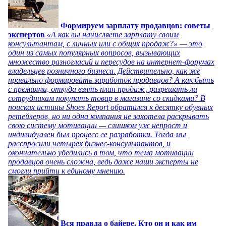
Формируем зарплату продавцов: советы
экспертов
«А как вы начисляете зарплату своим
консультантам, с личных или с общих продаж?» — это
один из самых популярных вопросов, вызывающих
множество разногласий и пересудов на интернет-форумах
владельцев розничного бизнеса. Действительно, как же
правильно формировать заработок продавцов? А как быть
с премиями, откуда взять план продаж, разрешать ли
сотрудникам покупать товар в магазине со скидками? В
поисках истины Shoes Report обратился к десятку обувных
ретейлеров, но ни одна компания не захотела раскрывать
свою систему мотивации — слишком уж непрост и
индивидуален был процесс ее разработки. Тогда мы
расспросили четырех бизнес-консультантов, и
окончательно убедились в том, что тема мотивации
продавцов очень сложна, ведь даже наши эксперты не
смогли прийти к единому мнению.
Вся правда о байере. Кто он и как им