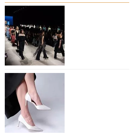
На участие в Московской неделе моды
подано 1047 заявок
На участие в седьмой Московской неделе моды,
которая пройдет в российской столице с 26 сентября
по 1 октября, уже подано 1047 заявок. Примерно
половину из них (494) прислали дизайнеры,
коллекции которых не были представлены в…