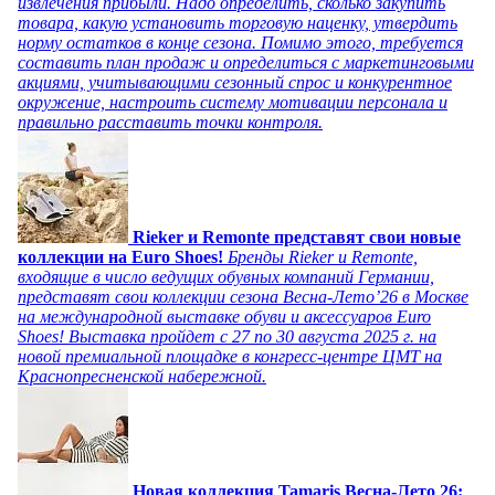
извлечения прибыли. Надо определить, сколько закупить
товара, какую установить торговую наценку, утвердить
норму остатков в конце сезона. Помимо этого, требуется
составить план продаж и определиться с маркетинговыми
акциями, учитывающими сезонный спрос и конкурентное
окружение, настроить систему мотивации персонала и
правильно расставить точки контроля.
Rieker и Remonte представят свои новые
коллекции на Euro Shoes!
Бренды Rieker и Remonte,
входящие в число ведущих обувных компаний Германии,
представят свои коллекции сезона Весна-Лето’26 в Москве
на международной выставке обуви и аксессуаров Euro
Shoes! Выставка пройдет c 27 по 30 августа 2025 г. на
новой премиальной площадке в конгресс-центре ЦМТ на
Краснопресненской набережной.
Новая коллекция Tamaris Весна-Лето 26: