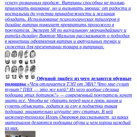
успеху розничных продаж. Витрины способны не только
привлекать внимание, но и вызывать эмоции: от радости и
ностальгии до чувства принадлежности и желания
обладать. Использование психологических триггеров в
дизайне витрин помогает превратить прохожего в
покупателя. Эксперт SR по визуальному мерчандайзингу и
ритейл-дизайну Виктор Малыгин рассказывает о подходах
в концепции оформления витрин и актуальных темах и
сюжетах для презентации товара в витринах.
Обувной ликбез: из чего делаются обувные
подошвы
«Чем отличается ТЭП от ЭВА? Что мне сулит
тунит? ПВХ — это же клей? Из чего вообще сделана
подошва этих ботинок?» — современный покупатель хочет
знать все. Чтобы не ударить перед ним в грязь лицом и
суметь объяснить, годится ли ему в подметки такая
подошва, внимательно изучите эту статью. В ней
инженер-технолог Игорь Окороков рассказывает, из каких
материалов делаются подошвы обуви и чем хорош каждый
из них.