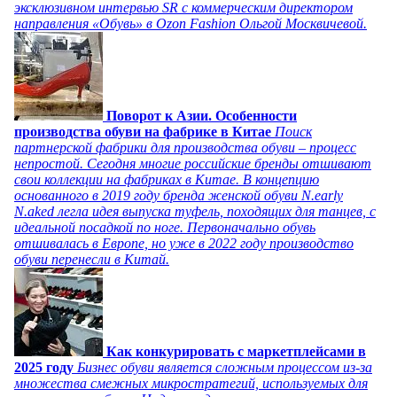
эксклюзивном интервью SR с коммерческим директором
направления «Обувь» в Ozon Fashion Ольгой Москвичевой.
Поворот к Азии. Особенности
производства обуви на фабрике в Китае
Поиск
партнерской фабрики для производства обуви – процесс
непростой. Сегодня многие российские бренды отшивают
свои коллекции на фабриках в Китае. В концепцию
основанного в 2019 году бренда женской обуви N.early
N.aked легла идея выпуска туфель, походящих для танцев, с
идеальной посадкой по ноге. Первоначально обувь
отшивалась в Европе, но уже в 2022 году производство
обуви перенесли в Китай.
Как конкурировать с маркетплейсами в
2025 году
Бизнес обуви является сложным процессом из-за
множества смежных микростратегий, используемых для