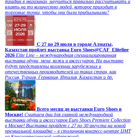
трафик в магазинах, научиться правильно рассчитывать и
влиять на то количество людей, которое приходит в
торговые точки, чтобы они были прибыльными?
C 27 по 29 июля в городе Алматы,
Казахстан пройдет выставка Euro Shoes@CAF_Eliteline
2026
Elite Line – международная специализированная
выставка обуви, меха, кожи и аксессуаров. На выставке
будут представлены коллекции зарубежных и
отечественных производителей из таких стран, как
Россия, Турция, Германия, Италия, Казахстан и др.
Всего месяц до выставки Euro Shoes в
Москве!
Считаем дни для главной международной
выставки обуви и аксессуаров Euro Shoes Premiere Collection
в Москве! Выставка пройдет с 27 по 30 августа на новой
премиальной площадке – в столичном конгресс-центре ЦМТ
на Краснопресненской набережной.