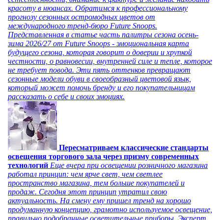
красоту в нюансах. Обратимся к профессиональному
прогнозу сезонных остромодных цветов от
международного тренд-бюро Future Snoops.
Представленная в статье часть палитры сезона осень-
зима 2026/27 от Future Snoops - эмоциональная карта
будущего сезона, которая говорит о доверии и хрупкой
честности, о равновесии, внутренней силе и тепле, которое
не требует повода. Эти пять оттенков превращают
сезонные модели обуви в своеобразный цветовой язык,
который может помочь бренду и его покупательницам
рассказать о себе и своих эмоциях.
Пересматриваем классические стандарты
освещения торгового зала через призму современных
технологий
Еще вчера при освещении розничного магазина
работал принцип: чем ярче свет, чем светлее
пространство магазина, тем больше покупателей и
продаж. Сегодня этот принцип утратил свою
актуальность. На смену ему пришел тренд на хорошо
продуманную концепцию, грамотно используемое освещение,
правильно подобранные осветительные приборы. Эксперт