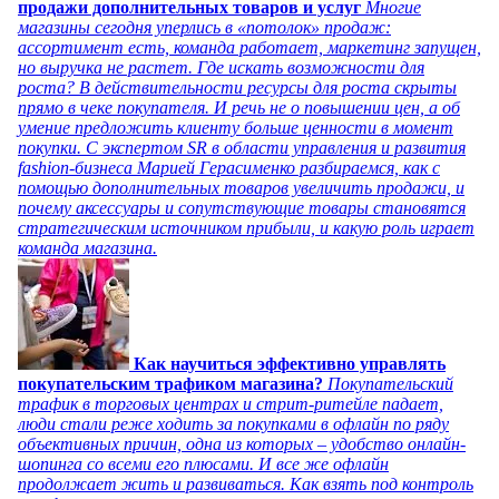
продажи дополнительных товаров и услуг
Многие
магазины сегодня уперлись в «потолок» продаж:
ассортимент есть, команда работает, маркетинг запущен,
но выручка не растет. Где искать возможности для
роста? В действительности ресурсы для роста скрыты
прямо в чеке покупателя. И речь не о повышении цен, а об
умение предложить клиенту больше ценности в момент
покупки. С экспертом SR в области управления и развития
fashion-бизнеса Марией Герасименко разбираемся, как с
помощью дополнительных товаров увеличить продажи, и
почему аксессуары и сопутствующие товары становятся
стратегическим источником прибыли, и какую роль играет
команда магазина.
Как научиться эффективно управлять
покупательским трафиком магазина?
Покупательский
трафик в торговых центрах и стрит-ритейле падает,
люди стали реже ходить за покупками в офлайн по ряду
объективных причин, одна из которых – удобство онлайн-
шопинга со всеми его плюсами. И все же офлайн
продолжает жить и развиваться. Как взять под контроль