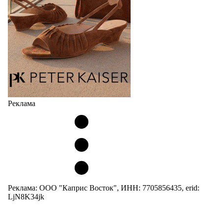
Но в модели Miu Miu Bubble присутствует еще и…
05.08.2026
2804
Реклама
Реклама: ООО "Каприс Восток", ИНН: 7705856435, erid:
LjN8K34jk