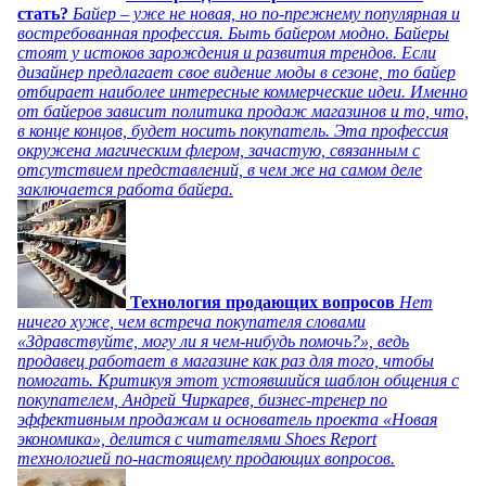
стать?
Байер – уже не новая, но по-прежнему популярная и
востребованная профессия. Быть байером модно. Байеры
стоят у истоков зарождения и развития трендов. Если
дизайнер предлагает свое видение моды в сезоне, то байер
отбирает наиболее интересные коммерческие идеи. Именно
от байеров зависит политика продаж магазинов и то, что,
в конце концов, будет носить покупатель. Эта профессия
окружена магическим флером, зачастую, связанным с
отсутствием представлений, в чем же на самом деле
заключается работа байера.
Технология продающих вопросов
Нет
ничего хуже, чем встреча покупателя словами
«Здравствуйте, могу ли я чем-нибудь помочь?», ведь
продавец работает в магазине как раз для того, чтобы
помогать. Критикуя этот устоявшийся шаблон общения с
покупателем, Андрей Чиркарев, бизнес-тренер по
эффективным продажам и основатель проекта «Новая
экономика», делится с читателями Shoes Report
технологией по-настоящему продающих вопросов.