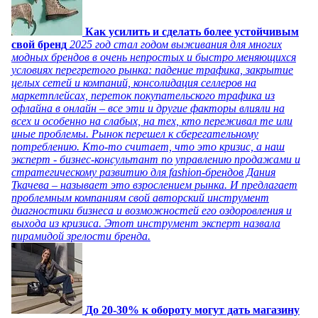
Как усилить и сделать более устойчивым
свой бренд
2025 год стал годом выживания для многих
модных брендов в очень непростых и быстро меняющихся
условиях перегретого рынка: падение трафика, закрытие
целых сетей и компаний, консолидация селлеров на
маркетплейсах, переток покупательского трафика из
офлайна в онлайн – все эти и другие факторы влияли на
всех и особенно на слабых, на тех, кто переживал те или
иные проблемы. Рынок перешел к сберегательному
потреблению. Кто-то считает, что это кризис, а наш
эксперт - бизнес-консультант по управлению продажами и
стратегическому развитию для fashion-брендов Дания
Ткачева – называет это взрослением рынка. И предлагает
проблемным компаниям свой авторский инструмент
диагностики бизнеса и возможностей его оздоровления и
выхода из кризиса. Этот инструмент эксперт назвала
пирамидой зрелости бренда.
До 20-30% к обороту могут дать магазину