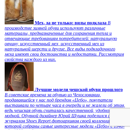
Мех, да не только: виды подклада
В
производстве зимней обуви используют различные
материалы, предназначенные для сохранения тепла и
отвечающие требованиям потребителей: натуральную
овчину, искусственный мех, искусственный мех из
натуральной шерсти и другие. Все виды подкладочного
меха имеют свои достоинства и недостатки. Рассмотрим
свойства каждого из них.
Лучшие модели чешской обуви прошлого
В советские времена за обувью из Чехословакии,
продававшейся у нас под брендом «Цебо», покупатели
выстаивали по четыре часа в очереди и не жалели об этом,
ведь чешская обувь считалась качественной, удобной и
модной. Обувной дизайнер Юрай Шушка поделился с
журналом Shoes Report фотоархивом своей коллекции, в
которой собраны самые интересные модели «Цебо» с 1940-