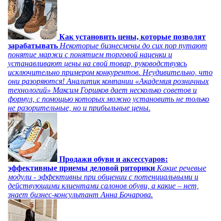
Как установить цены, которые позволят
зарабатывать
Некоторые бизнесмены до сих пор путают
понятие маржи с понятием торговой наценки и
устанавливают цены на свой товар, руководствуясь
исключительно примером конкурентов. Неудивительно, что
они разоряются! Аналитик компании «Академия розничных
технологий» Максим Горшков дает несколько советов и
формул, с помощью которых можно установить не только
не разорительные, но и прибыльные цены.
Продажи обуви и аксессуаров:
эффективные приемы деловой риторики
Какие речевые
модули - эффективны при общении с потенциальными и
действующими клиентами салонов обуви, а какие – нет,
знает бизнес-консультант Анна Бочарова.