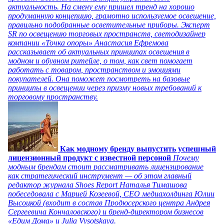
актуальность. На смену ему пришел тренд на хорошо
продуманную концепцию, грамотно используемое освещение,
правильно подобранные осветительные приборы. Эксперт
SR по освещению торговых пространств, светодизайнер
компании «Точка опоры» Анастасия Ефремова
рассказывает об актуальных принципах освещения в
модном и обувном ритейле, о том, как свет помогает
работать с товаром, пространством и эмоциями
покупателей. Она поможет посмотреть на базовые
принципы в освещении через призму новых требований к
торговому пространству.
Как модному бренду выпустить успешный
лицензионный продукт с известной персоной
Почему
модным брендам стоит рассматривать лицензирование
как стратегический инструмент — об этом главный
редактор журнала Shoes Report Наталья Тимашова
побеседовала с Марией Козеевой, СЕО медиахолдинга Юлии
Высоцкой (входит в состав Продюсерского центра Андрея
Сергеевича Кончаловского) и бренд-директором бизнесов
«Едим Дома» и Julia Vysotskaya.