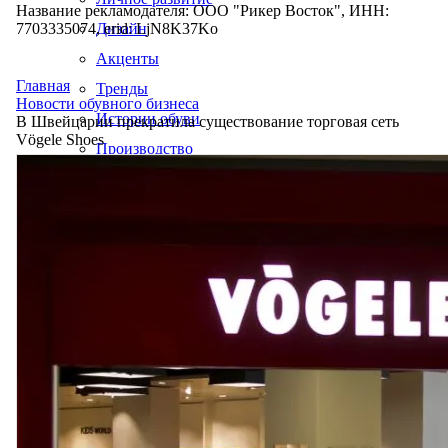
Название рекламодателя: ООО "Рикер Восток", ИНН:
7703335074, erid: LjN8K37Ko
Дизайн
Акценты
Главная
Тренды
Новости обувного бизнеса
Истории обуви
В Швейцарии прекратила существование торговая сеть
Vögele Shoes
Производство