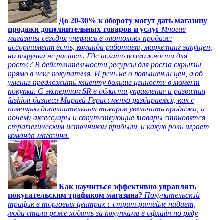
До 20-30% к обороту могут дать магазину
продажи дополнительных товаров и услуг
Многие
магазины сегодня уперлись в «потолок» продаж:
ассортимент есть, команда работает, маркетинг запущен,
но выручка не растет. Где искать возможности для
роста? В действительности ресурсы для роста скрыты
прямо в чеке покупателя. И речь не о повышении цен, а об
умение предложить клиенту больше ценности в момент
покупки. С экспертом SR в области управления и развития
fashion-бизнеса Марией Герасименко разбираемся, как с
помощью дополнительных товаров увеличить продажи, и
почему аксессуары и сопутствующие товары становятся
стратегическим источником прибыли, и какую роль играет
команда магазина.
Как научиться эффективно управлять
покупательским трафиком магазина?
Покупательский
трафик в торговых центрах и стрит-ритейле падает,
люди стали реже ходить за покупками в офлайн по ряду