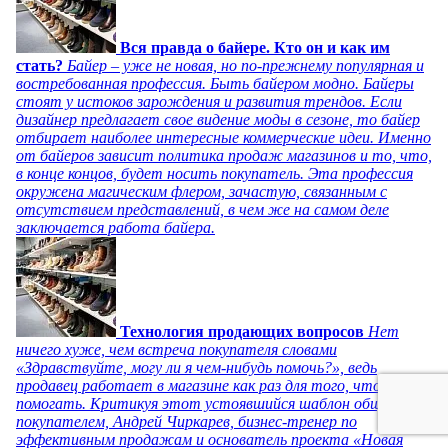
Вся правда о байере. Кто он и как им
стать?
Байер – уже не новая, но по-прежнему популярная и
востребованная профессия. Быть байером модно. Байеры
стоят у истоков зарождения и развития трендов. Если
дизайнер предлагает свое видение моды в сезоне, то байер
отбирает наиболее интересные коммерческие идеи. Именно
от байеров зависит политика продаж магазинов и то, что,
в конце концов, будет носить покупатель. Эта профессия
окружена магическим флером, зачастую, связанным с
отсутствием представлений, в чем же на самом деле
заключается работа байера.
Технология продающих вопросов
Нет
ничего хуже, чем встреча покупателя словами
«Здравствуйте, могу ли я чем-нибудь помочь?», ведь
продавец работает в магазине как раз для того, чтобы
помогать. Критикуя этот устоявшийся шаблон общения с
покупателем, Андрей Чиркарев, бизнес-тренер по
эффективным продажам и основатель проекта «Новая