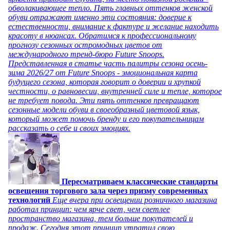
обволакивающее тепло. Пять главных оттенков женской
обуви отражают именно эти состояния: доверие к
естественности, внимание к фактуре и желание находить
красоту в нюансах. Обратимся к профессиональному
прогнозу сезонных остромодных цветов от
международного тренд-бюро Future Snoops.
Представленная в статье часть палитры сезона осень-
зима 2026/27 от Future Snoops - эмоциональная карта
будущего сезона, которая говорит о доверии и хрупкой
честности, о равновесии, внутренней силе и тепле, которое
не требует повода. Эти пять оттенков превращают
сезонные модели обуви в своеобразный цветовой язык,
который может помочь бренду и его покупательницам
рассказать о себе и своих эмоциях.
Пересматриваем классические стандарты
освещения торгового зала через призму современных
технологий
Еще вчера при освещении розничного магазина
работал принцип: чем ярче свет, чем светлее
пространство магазина, тем больше покупателей и
продаж. Сегодня этот принцип утратил свою