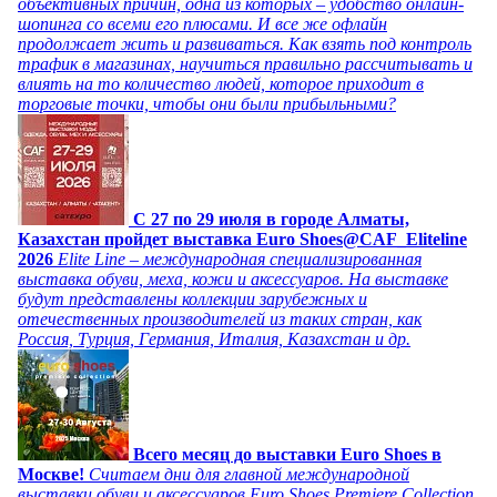
объективных причин, одна из которых – удобство онлайн-
шопинга со всеми его плюсами. И все же офлайн
продолжает жить и развиваться. Как взять под контроль
трафик в магазинах, научиться правильно рассчитывать и
влиять на то количество людей, которое приходит в
торговые точки, чтобы они были прибыльными?
C 27 по 29 июля в городе Алматы,
Казахстан пройдет выставка Euro Shoes@CAF_Eliteline
2026
Elite Line – международная специализированная
выставка обуви, меха, кожи и аксессуаров. На выставке
будут представлены коллекции зарубежных и
отечественных производителей из таких стран, как
Россия, Турция, Германия, Италия, Казахстан и др.
Всего месяц до выставки Euro Shoes в
Москве!
Считаем дни для главной международной
выставки обуви и аксессуаров Euro Shoes Premiere Collection