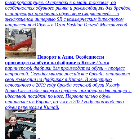
быстрорастущее. О трендах в онлайн-торговле, об
особенностях обувного рынка и рекомендациях для брендов,
планирующих продавать обувь через маркетплейс – в
эксклюзивном интервью SR с коммерческим директором
направления «Обувь» в Ozon Fashion Ольгой Москвичевой.
Поворот к Азии. Особенности
производства обуви на фабрике в Китае
Поиск
партнерской фабрики для производства обуви – процесс
непростой. Сегодня многие российские бренды отшивают
свои коллекции на фабриках в Китае. В концепцию
основанного в 2019 году бренда женской обуви N.early
N.aked легла идея выпуска туфель, походящих для танцев, с
идеальной посадкой по ноге. Первоначально обувь
отшивалась в Европе, но уже в 2022 году производство
обуви перенесли в Китай.