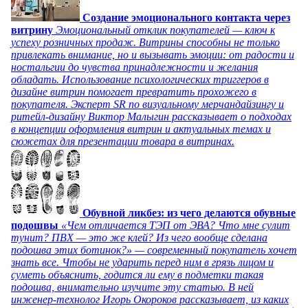
Создание эмоционального контакта через
витрину
Эмоциональный отклик покупателей — ключ к
успеху розничных продаж. Витрины способны не только
привлекать внимание, но и вызывать эмоции: от радости и
ностальгии до чувства принадлежности и желания
обладать. Использование психологических триггеров в
дизайне витрин помогает превратить прохожего в
покупателя. Эксперт SR по визуальному мерчандайзингу и
ритейл-дизайну Виктор Малыгин рассказывает о подходах
в концепции оформления витрин и актуальных темах и
сюжетах для презентации товара в витринах.
Обувной ликбез: из чего делаются обувные
подошвы
«Чем отличается ТЭП от ЭВА? Что мне сулит
тунит? ПВХ — это же клей? Из чего вообще сделана
подошва этих ботинок?» — современный покупатель хочет
знать все. Чтобы не ударить перед ним в грязь лицом и
суметь объяснить, годится ли ему в подметки такая
подошва, внимательно изучите эту статью. В ней
инженер-технолог Игорь Окороков рассказывает, из каких