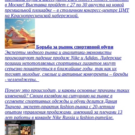
в Москве! Выставка пройдет с 27 по 30 августа на новой
премиальной площадке – в столичном конгресс-центре ЦМТ
на Краснопресненской набережной.
Борьба за рынок спортивной обуви
Эксперты модного рынка и аналитики-экономисты
прогнозируют падение продаж Nike и Adidas. Лидерские
позиции непотопляемых спортивных гигантов могут
серьезно пошатнуться в ближайшие годы, так как их
теснят молодые, смелые и активные конкуренты – бренды
- челленджеры.
Почему это происходит, и каковы основные причины таких
изменений? Своим взглядом на ситуацию на рынке в
сегменте спортивных одежды и обуви делится Дания
Ткачева, эксперт-практик fashion-рынка с 20-летним
опытом управления продажами, имеющий за плечами 13
лет работы в команде Nike Russia и fashion-ритейле.