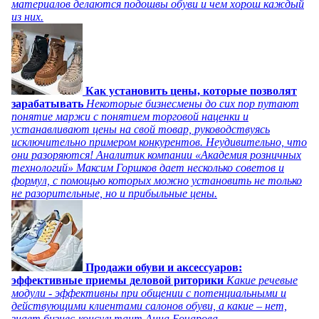
материалов делаются подошвы обуви и чем хорош каждый
из них.
Как установить цены, которые позволят
зарабатывать
Некоторые бизнесмены до сих пор путают
понятие маржи с понятием торговой наценки и
устанавливают цены на свой товар, руководствуясь
исключительно примером конкурентов. Неудивительно, что
они разоряются! Аналитик компании «Академия розничных
технологий» Максим Горшков дает несколько советов и
формул, с помощью которых можно установить не только
не разорительные, но и прибыльные цены.
Продажи обуви и аксессуаров:
эффективные приемы деловой риторики
Какие речевые
модули - эффективны при общении с потенциальными и
действующими клиентами салонов обуви, а какие – нет,
знает бизнес-консультант Анна Бочарова.