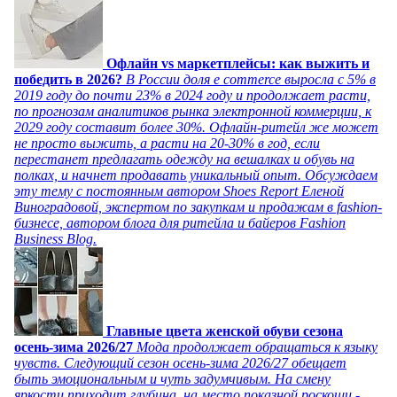
Офлайн vs маркетплейсы: как выжить и
победить в 2026?
В России доля e commerce выросла с 5% в
2019 году до почти 23% в 2024 году и продолжает расти,
по прогнозам аналитиков рынка электронной коммерции, к
2029 году составит более 30%. Офлайн-ритейл же может
не просто выжить, а расти на 20-30% в год, если
перестанет предлагать одежду на вешалках и обувь на
полках, и начнет продавать уникальный опыт. Обсуждаем
эту тему с постоянным автором Shoes Report Еленой
Виноградовой, экспертом по закупкам и продажам в fashion-
бизнесе, автором блога для ритейла и байеров Fashion
Business Blog.
Главные цвета женской обуви сезона
осень-зима 2026/27
Мода продолжает обращаться к языку
чувств. Следующий сезон осень-зима 2026/27 обещает
быть эмоциональным и чуть задумчивым. На смену
яркости приходит глубина, на место показной роскоши -