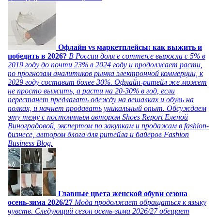
Офлайн vs маркетплейсы: как выжить и
победить в 2026?
В России доля e commerce выросла с 5% в
2019 году до почти 23% в 2024 году и продолжает расти,
по прогнозам аналитиков рынка электронной коммерции, к
2029 году составит более 30%. Офлайн-ритейл же может
не просто выжить, а расти на 20-30% в год, если
перестанет предлагать одежду на вешалках и обувь на
полках, и начнет продавать уникальный опыт. Обсуждаем
эту тему с постоянным автором Shoes Report Еленой
Виноградовой, экспертом по закупкам и продажам в fashion-
бизнесе, автором блога для ритейла и байеров Fashion
Business Blog.
Главные цвета женской обуви сезона
осень-зима 2026/27
Мода продолжает обращаться к языку
чувств. Следующий сезон осень-зима 2026/27 обещает