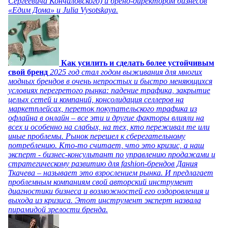
Сергеевича Кончаловского) и бренд-директором бизнесов
«Едим Дома» и Julia Vysotskaya.
Как усилить и сделать более устойчивым
свой бренд
2025 год стал годом выживания для многих
модных брендов в очень непростых и быстро меняющихся
условиях перегретого рынка: падение трафика, закрытие
целых сетей и компаний, консолидация селлеров на
маркетплейсах, переток покупательского трафика из
офлайна в онлайн – все эти и другие факторы влияли на
всех и особенно на слабых, на тех, кто переживал те или
иные проблемы. Рынок перешел к сберегательному
потреблению. Кто-то считает, что это кризис, а наш
эксперт - бизнес-консультант по управлению продажами и
стратегическому развитию для fashion-брендов Дания
Ткачева – называет это взрослением рынка. И предлагает
проблемным компаниям свой авторский инструмент
диагностики бизнеса и возможностей его оздоровления и
выхода из кризиса. Этот инструмент эксперт назвала
пирамидой зрелости бренда.