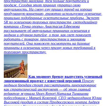
пространство магазина, тем больше покупателей и
продаж. Сегодня этот принцип утратил свою
актуальность. На смену ему пришел тренд на хорошо
продуманную концепцию, грамотно используемое освещение,
правильно подобранные осветительные приборы. Эксперт
SR по освещению торговых пространств, светодизайнер
компании «Точка опоры» Анастасия Ефремова
рассказывает об актуальных принципах освещения в
модном и обувном ритейле, о том, как свет помогает
работать с товаром, пространством и эмоциями
покупателей. Она поможет посмотреть на базовые
принципы в освещении через призму новых требований к
торговому пространству.
Как модному бренду выпустить успешный
лицензионный продукт с известной персоной
Почему
модным брендам стоит рассматривать лицензирование
как стратегический инструмент — об этом главный
редактор журнала Shoes Report Наталья Тимашова
побеседовала с Марией Козеевой, СЕО медиахолдинга Юлии
Высоцкой (входит в состав Продюсерского центра Андрея