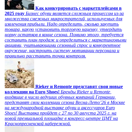
Как конкурировать с маркетплейсами в
2025 году
Бизнес обуви является сложным процессом из-за
множества смежных микростратегий, используемых для
извлечения прибыли. Надо определить, сколько закупить
товара, какую установить торговую наценку, утвердить
норму остатков в конце сезона. Помимо этого, требуется
составить план продаж и определиться с маркетинговыми
акциями, учитывающими сезонный спрос и конкурентное
окружение, настроить систему мотивации персонала и
правильно расставить точки контроля.
Rieker и Remonte представят свои новые
коллекции на Euro Shoes!
Бренды Rieker и Remonte,
входящие в число ведущих обувных компаний Германии,
представят свои коллекции сезона Весна-Лето’26 в Москве
на международной выставке обуви и аксессуаров Euro
Shoes! Выставка пройдет c 27 по 30 августа 2025 г. на
новой премиальной площадке в конгресс-центре ЦМТ на
Краснопресненской набережной.