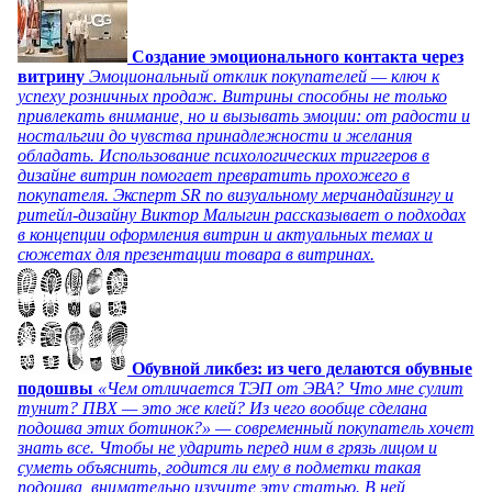
Создание эмоционального контакта через
витрину
Эмоциональный отклик покупателей — ключ к
успеху розничных продаж. Витрины способны не только
привлекать внимание, но и вызывать эмоции: от радости и
ностальгии до чувства принадлежности и желания
обладать. Использование психологических триггеров в
дизайне витрин помогает превратить прохожего в
покупателя. Эксперт SR по визуальному мерчандайзингу и
ритейл-дизайну Виктор Малыгин рассказывает о подходах
в концепции оформления витрин и актуальных темах и
сюжетах для презентации товара в витринах.
Обувной ликбез: из чего делаются обувные
подошвы
«Чем отличается ТЭП от ЭВА? Что мне сулит
тунит? ПВХ — это же клей? Из чего вообще сделана
подошва этих ботинок?» — современный покупатель хочет
знать все. Чтобы не ударить перед ним в грязь лицом и
суметь объяснить, годится ли ему в подметки такая
подошва, внимательно изучите эту статью. В ней