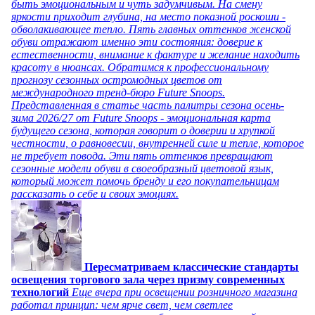
быть эмоциональным и чуть задумчивым. На смену
яркости приходит глубина, на место показной роскоши -
обволакивающее тепло. Пять главных оттенков женской
обуви отражают именно эти состояния: доверие к
естественности, внимание к фактуре и желание находить
красоту в нюансах. Обратимся к профессиональному
прогнозу сезонных остромодных цветов от
международного тренд-бюро Future Snoops.
Представленная в статье часть палитры сезона осень-
зима 2026/27 от Future Snoops - эмоциональная карта
будущего сезона, которая говорит о доверии и хрупкой
честности, о равновесии, внутренней силе и тепле, которое
не требует повода. Эти пять оттенков превращают
сезонные модели обуви в своеобразный цветовой язык,
который может помочь бренду и его покупательницам
рассказать о себе и своих эмоциях.
Пересматриваем классические стандарты
освещения торгового зала через призму современных
технологий
Еще вчера при освещении розничного магазина
работал принцип: чем ярче свет, чем светлее