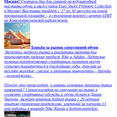
Москве!
Считаем дни для главной международной
выставки обуви и аксессуаров Euro Shoes Premiere Collection
в Москве! Выставка пройдет с 27 по 30 августа на новой
премиальной площадке – в столичном конгресс-центре ЦМТ
на Краснопресненской набережной.
Борьба за рынок спортивной обуви
Эксперты модного рынка и аналитики-экономисты
прогнозируют падение продаж Nike и Adidas. Лидерские
позиции непотопляемых спортивных гигантов могут
серьезно пошатнуться в ближайшие годы, так как их
теснят молодые, смелые и активные конкуренты – бренды
- челленджеры.
Почему это происходит, и каковы основные причины таких
изменений? Своим взглядом на ситуацию на рынке в
сегменте спортивных одежды и обуви делится Дания
Ткачева, эксперт-практик fashion-рынка с 20-летним
опытом управления продажами, имеющий за плечами 13
лет работы в команде Nike Russia и fashion-ритейле.