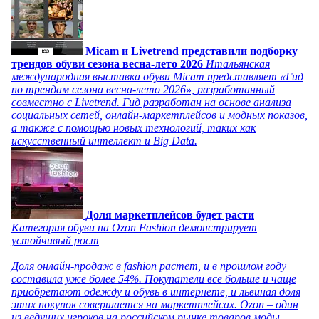
Micam и Livetrend представили подборку
трендов обуви сезона весна-лето 2026
Итальянская
международная выставка обуви Micam представляет «Гид
по трендам сезона весна-лето 2026», разработанный
совместно с Livetrend. Гид разработан на основе анализа
социальных сетей, онлайн-маркетплейсов и модных показов,
а также с помощью новых технологий, таких как
искусственный интеллект и Big Data.
Доля маркетплейсов будет расти
Категория обуви на Ozon Fashion демонстрирует
устойчивый рост
Доля онлайн-продаж в fashion растет, и в прошлом году
составила уже более 54%. Покупатели все больше и чаще
приобретают одежду и обувь в интернете, и львиная доля
этих покупок совершается на маркетплейсах. Ozon – один
из ведущих игроков на российском рынке товаров моды,