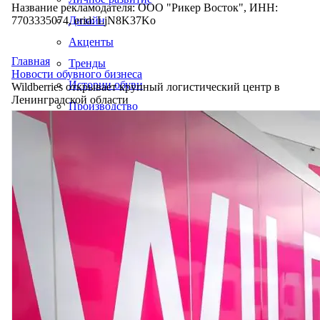
Название рекламодателя: ООО "Рикер Восток", ИНН:
7703335074, erid: LjN8K37Ko
Дизайн
Акценты
Главная
Тренды
Новости обувного бизнеса
Истории обуви
Wildberries открывает крупный логистический центр в
Ленинградской области
Производство