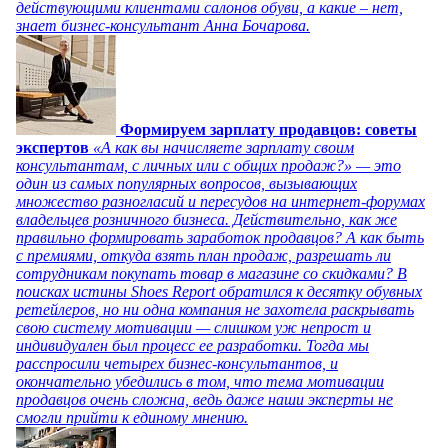
действующими клиентами салонов обуви, а какие – нет,
знает бизнес-консультант Анна Бочарова.
Формируем зарплату продавцов: советы
экспертов
«А как вы начисляете зарплату своим
консультантам, с личных или с общих продаж?» — это
один из самых популярных вопросов, вызывающих
множество разногласий и пересудов на интернет-форумах
владельцев розничного бизнеса. Действительно, как же
правильно формировать заработок продавцов? А как быть
с премиями, откуда взять план продаж, разрешать ли
сотрудникам покупать товар в магазине со скидками? В
поисках истины Shoes Report обратился к десятку обувных
ретейлеров, но ни одна компания не захотела раскрывать
свою систему мотивации — слишком уж непрост и
индивидуален был процесс ее разработки. Тогда мы
расспросили четырех бизнес-консультантов, и
окончательно убедились в том, что тема мотивации
продавцов очень сложна, ведь даже наши эксперты не
смогли прийти к единому мнению.