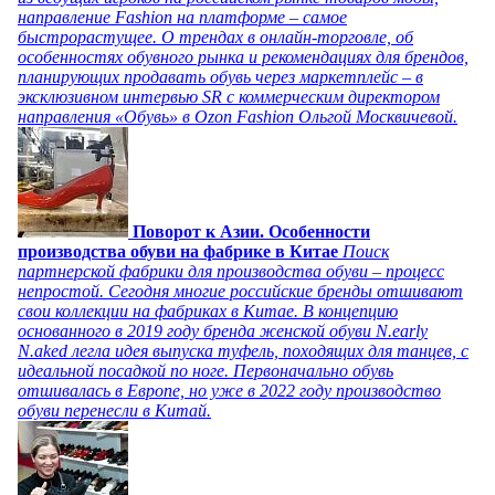
направление Fashion на платформе – самое
быстрорастущее. О трендах в онлайн-торговле, об
особенностях обувного рынка и рекомендациях для брендов,
планирующих продавать обувь через маркетплейс – в
эксклюзивном интервью SR с коммерческим директором
направления «Обувь» в Ozon Fashion Ольгой Москвичевой.
Поворот к Азии. Особенности
производства обуви на фабрике в Китае
Поиск
партнерской фабрики для производства обуви – процесс
непростой. Сегодня многие российские бренды отшивают
свои коллекции на фабриках в Китае. В концепцию
основанного в 2019 году бренда женской обуви N.early
N.aked легла идея выпуска туфель, походящих для танцев, с
идеальной посадкой по ноге. Первоначально обувь
отшивалась в Европе, но уже в 2022 году производство
обуви перенесли в Китай.