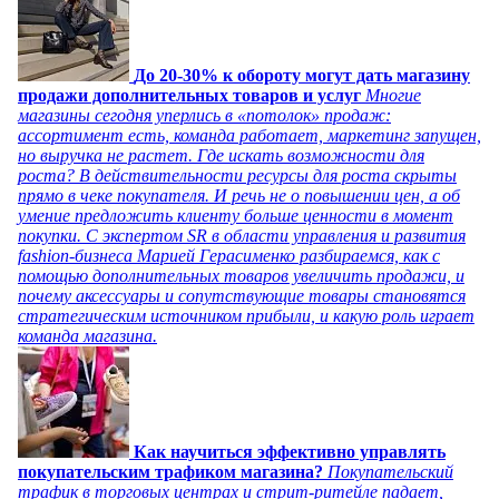
До 20-30% к обороту могут дать магазину
продажи дополнительных товаров и услуг
Многие
магазины сегодня уперлись в «потолок» продаж:
ассортимент есть, команда работает, маркетинг запущен,
но выручка не растет. Где искать возможности для
роста? В действительности ресурсы для роста скрыты
прямо в чеке покупателя. И речь не о повышении цен, а об
умение предложить клиенту больше ценности в момент
покупки. С экспертом SR в области управления и развития
fashion-бизнеса Марией Герасименко разбираемся, как с
помощью дополнительных товаров увеличить продажи, и
почему аксессуары и сопутствующие товары становятся
стратегическим источником прибыли, и какую роль играет
команда магазина.
Как научиться эффективно управлять
покупательским трафиком магазина?
Покупательский
трафик в торговых центрах и стрит-ритейле падает,