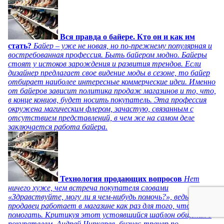
Вся правда о байере. Кто он и как им
стать?
Байер – уже не новая, но по-прежнему популярная и
востребованная профессия. Быть байером модно. Байеры
стоят у истоков зарождения и развития трендов. Если
дизайнер предлагает свое видение моды в сезоне, то байер
отбирает наиболее интересные коммерческие идеи. Именно
от байеров зависит политика продаж магазинов и то, что,
в конце концов, будет носить покупатель. Эта профессия
окружена магическим флером, зачастую, связанным с
отсутствием представлений, в чем же на самом деле
заключается работа байера.
Технология продающих вопросов
Нет
ничего хуже, чем встреча покупателя словами
«Здравствуйте, могу ли я чем-нибудь помочь?», ведь
продавец работает в магазине как раз для того, чтобы
помогать. Критикуя этот устоявшийся шаблон общения с
покупателем, Андрей Чиркарев, бизнес-тренер по