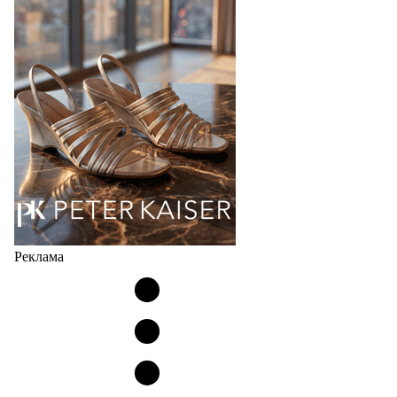
странах СНГ. Широкий модельный ряд женских,
мужских, детских и пляжных зонтов в необычном
дизайнерском исполнении, отличается надёжностью
и высоким качеством…
05.08.2026
497
Реклама