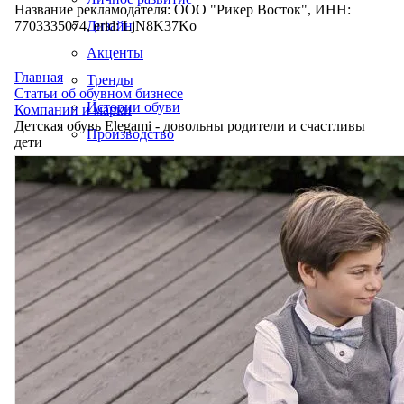
Название рекламодателя: ООО "Рикер Восток", ИНН:
7703335074, erid: LjN8K37Ko
Дизайн
Акценты
Главная
Тренды
Статьи об обувном бизнесе
Истории обуви
Компании и марки
Детская обувь Elegami - довольны родители и счастливы
Производство
дети