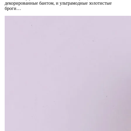
декорированные бантом, и ультрамодные золотистые
броги…