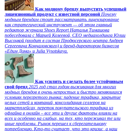
Как модному бренду выпустить успешный
лицензионный продукт с известной персоной
Почему
модным брендам стоит рассматривать лицензирование
как стратегический инструмент — об этом главный
редактор журнала Shoes Report Наталья Тимашова
побеседовала с Марией Козеевой, СЕО медиахолдинга Юлии
Высоцкой (входит в состав Продюсерского центра Андрея
Сергеевича Кончаловского) и бренд-директором бизнесов
«Едим Дома» и Julia Vysotskaya.
Как усилить и сделать более устойчивым
свой бренд
2025 год стал годом выживания для многих
модных брендов в очень непростых и быстро меняющихся
условиях перегретого рынка: падение трафика, закрытие
целых сетей и компаний, консолидация селлеров на
маркетплейсах, переток покупательского трафика из
офлайна в онлайн – все эти и другие факторы влияли на
всех и особенно на слабых, на тех, кто переживал те или
иные проблемы. Рынок перешел к сберегательному
потреблению. Кто-то считает, что это кризис, а наш