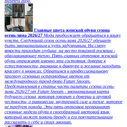
Business Blog.
Главные цвета женской обуви сезона
осень-зима 2026/27
Мода продолжает обращаться к языку
чувств. Следующий сезон осень-зима 2026/27 обещает
быть эмоциональным и чуть задумчивым. На смену
яркости приходит глубина, на место показной роскоши -
обволакивающее тепло. Пять главных оттенков женской
обуви отражают именно эти состояния: доверие к
естественности, внимание к фактуре и желание находить
красоту в нюансах. Обратимся к профессиональному
прогнозу сезонных остромодных цветов от
международного тренд-бюро Future Snoops.
Представленная в статье часть палитры сезона осень-
зима 2026/27 от Future Snoops - эмоциональная карта
будущего сезона, которая говорит о доверии и хрупкой
честности, о равновесии, внутренней силе и тепле, которое
не требует повода. Эти пять оттенков превращают
сезонные модели обуви в своеобразный цветовой язык,
который может помочь бренду и его покупательницам
рассказать о себе и своих эмоциях.