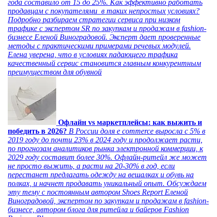
года составило от 15 до 25%. Как эффективно работать
продавцам с покупателями в таких непростых условиях?
Подробно разбираем стратегии сервиса при низком
трафике с экспертом SR по закупкам и продажам в fashion-
бизнесе Еленой Виноградовой. Эксперт дает проверенные
методы с практическими примерами речевых модулей.
Елена уверена, что в условиях падающего трафика
качественный сервис становится главным конкурентным
преимуществом для обувной
Офлайн vs маркетплейсы: как выжить и
победить в 2026?
В России доля e commerce выросла с 5% в
2019 году до почти 23% в 2024 году и продолжает расти,
по прогнозам аналитиков рынка электронной коммерции, к
2029 году составит более 30%. Офлайн-ритейл же может
не просто выжить, а расти на 20-30% в год, если
перестанет предлагать одежду на вешалках и обувь на
полках, и начнет продавать уникальный опыт. Обсуждаем
эту тему с постоянным автором Shoes Report Еленой
Виноградовой, экспертом по закупкам и продажам в fashion-
бизнесе, автором блога для ритейла и байеров Fashion