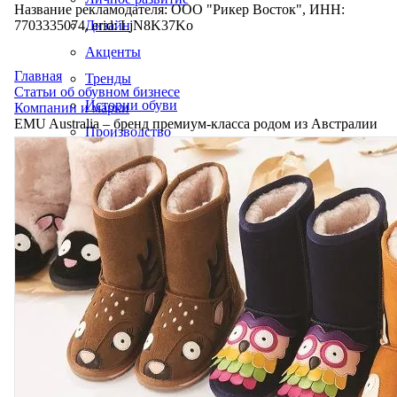
Название рекламодателя: ООО "Рикер Восток", ИНН:
7703335074, erid: LjN8K37Ko
Дизайн
Акценты
Главная
Тренды
Статьи об обувном бизнесе
Истории обуви
Компании и марки
EMU Australia – бренд премиум-класса родом из Австралии
Производство