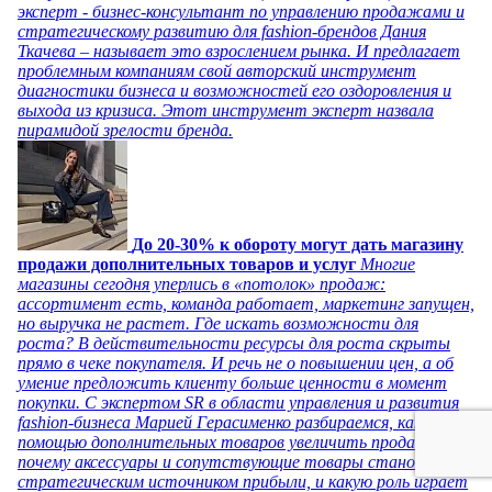
эксперт - бизнес-консультант по управлению продажами и
стратегическому развитию для fashion-брендов Дания
Ткачева – называет это взрослением рынка. И предлагает
проблемным компаниям свой авторский инструмент
диагностики бизнеса и возможностей его оздоровления и
выхода из кризиса. Этот инструмент эксперт назвала
пирамидой зрелости бренда.
До 20-30% к обороту могут дать магазину
продажи дополнительных товаров и услуг
Многие
магазины сегодня уперлись в «потолок» продаж:
ассортимент есть, команда работает, маркетинг запущен,
но выручка не растет. Где искать возможности для
роста? В действительности ресурсы для роста скрыты
прямо в чеке покупателя. И речь не о повышении цен, а об
умение предложить клиенту больше ценности в момент
покупки. С экспертом SR в области управления и развития
fashion-бизнеса Марией Герасименко разбираемся, как с
помощью дополнительных товаров увеличить продажи, и
почему аксессуары и сопутствующие товары становятся
стратегическим источником прибыли, и какую роль играет