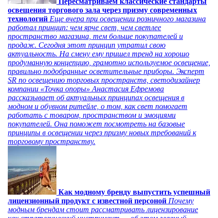
Пересматриваем классические стандарты
освещения торгового зала через призму современных
технологий
Еще вчера при освещении розничного магазина
работал принцип: чем ярче свет, чем светлее
пространство магазина, тем больше покупателей и
продаж. Сегодня этот принцип утратил свою
актуальность. На смену ему пришел тренд на хорошо
продуманную концепцию, грамотно используемое освещение,
правильно подобранные осветительные приборы. Эксперт
SR по освещению торговых пространств, светодизайнер
компании «Точка опоры» Анастасия Ефремова
рассказывает об актуальных принципах освещения в
модном и обувном ритейле, о том, как свет помогает
работать с товаром, пространством и эмоциями
покупателей. Она поможет посмотреть на базовые
принципы в освещении через призму новых требований к
торговому пространству.
Как модному бренду выпустить успешный
лицензионный продукт с известной персоной
Почему
модным брендам стоит рассматривать лицензирование