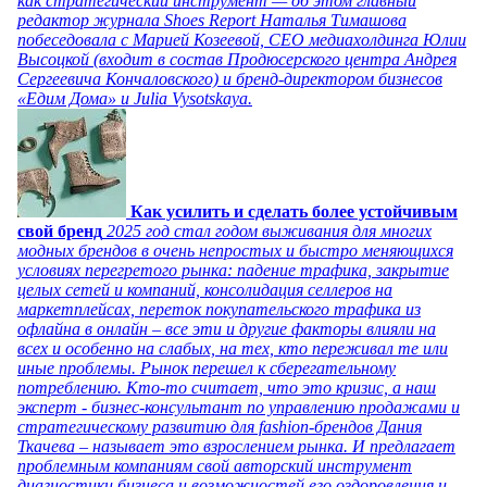
как стратегический инструмент — об этом главный
редактор журнала Shoes Report Наталья Тимашова
побеседовала с Марией Козеевой, СЕО медиахолдинга Юлии
Высоцкой (входит в состав Продюсерского центра Андрея
Сергеевича Кончаловского) и бренд-директором бизнесов
«Едим Дома» и Julia Vysotskaya.
Как усилить и сделать более устойчивым
свой бренд
2025 год стал годом выживания для многих
модных брендов в очень непростых и быстро меняющихся
условиях перегретого рынка: падение трафика, закрытие
целых сетей и компаний, консолидация селлеров на
маркетплейсах, переток покупательского трафика из
офлайна в онлайн – все эти и другие факторы влияли на
всех и особенно на слабых, на тех, кто переживал те или
иные проблемы. Рынок перешел к сберегательному
потреблению. Кто-то считает, что это кризис, а наш
эксперт - бизнес-консультант по управлению продажами и
стратегическому развитию для fashion-брендов Дания
Ткачева – называет это взрослением рынка. И предлагает
проблемным компаниям свой авторский инструмент
диагностики бизнеса и возможностей его оздоровления и