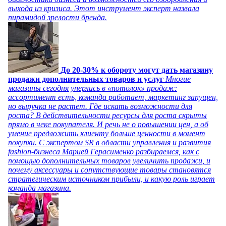
выхода из кризиса. Этот инструмент эксперт назвала
пирамидой зрелости бренда.
До 20-30% к обороту могут дать магазину
продажи дополнительных товаров и услуг
Многие
магазины сегодня уперлись в «потолок» продаж:
ассортимент есть, команда работает, маркетинг запущен,
но выручка не растет. Где искать возможности для
роста? В действительности ресурсы для роста скрыты
прямо в чеке покупателя. И речь не о повышении цен, а об
умение предложить клиенту больше ценности в момент
покупки. С экспертом SR в области управления и развития
fashion-бизнеса Марией Герасименко разбираемся, как с
помощью дополнительных товаров увеличить продажи, и
почему аксессуары и сопутствующие товары становятся
стратегическим источником прибыли, и какую роль играет
команда магазина.