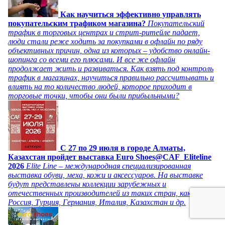
Как научиться эффективно управлять
покупательским трафиком магазина?
Покупательский
трафик в торговых центрах и стрит-ритейле падает,
люди стали реже ходить за покупками в офлайн по ряду
объективных причин, одна из которых – удобство онлайн-
шопинга со всеми его плюсами. И все же офлайн
продолжает жить и развиваться. Как взять под контроль
трафик в магазинах, научиться правильно рассчитывать и
влиять на то количество людей, которое приходит в
торговые точки, чтобы они были прибыльными?
C 27 по 29 июля в городе Алматы,
Казахстан пройдет выставка Euro Shoes@CAF_Eliteline
2026
Elite Line – международная специализированная
выставка обуви, меха, кожи и аксессуаров. На выставке
будут представлены коллекции зарубежных и
отечественных производителей из таких стран, как
Россия, Турция, Германия, Италия, Казахстан и др.