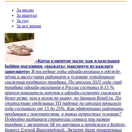
За месяц
За квартал
За год
За все время
«Когда клиентов мало: как владельцам
fashion-магазинов «выжать» максимум из каждого
зашедшего»
В последние годы офлайн-розница в одежде,
обуви и аксессуарах работает в условиях устойчивого
снижения входящего трафика. По итогам 2025 года спад
трафика офлайн-магазинов в России составил 8-15 %,
причем показатель покупок в офлайн-сегменте снижался
более резко, чем в целом по рынку, по данным Retail.ru. По
статистике отдельных ТЦ падение по итогам прошлого
года составило от 15 до 25%. Как эффективно работать
продавцам с покупателями в таких непростых условиях?
Подробно разбираем стратегии сервиса при низком
трафике с экспертом SR по закупкам и продажам в fashion-
бизнесе Еленой Виноградовой. Эксперт дает проверенные