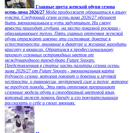
Главные цвета женской обуви сезона
осень-зима 2026/27
Мода продолжает обращаться к языку
чувств. Следующий сезон осень-зима 2026/27 обещает
быть эмоциональным и чуть задумчивым. На смену
яркости приходит глубина, на место показной роскоши -
обволакивающее тепло. Пять главных оттенков женской
обуви отражают именно эти состояния: доверие к
естественности, внимание к фактуре и желание находить
красоту в нюансах. Обратимся к профессиональному
прогнозу сезонных остромодных цветов от
международного тренд-бюро Future Snoops.
Представленная в статье часть палитры сезона осень-
зима 2026/27 от Future Snoops - эмоциональная карта
будущего сезона, которая говорит о доверии и хрупкой
честности, о равновесии, внутренней силе и тепле, которое
не требует повода. Эти пять оттенков превращают
сезонные модели обуви в своеобразный цветовой язык,
который может помочь бренду и его покупательницам
рассказать о себе и своих эмоциях.