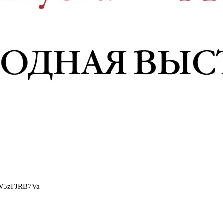
2W5zFJRB7Va