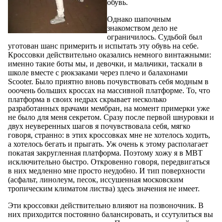
обувь.
Однако шапочным
знакомством дело не
ограничилось. Судьбой был
уготован шанс примерить и испытать эту обувь на себе.
Кроссовки действительно оказались немного винтажными:
именно такие боты мы, и девочки, и мальчики, таскали в
школе вместе с рюкзаками через плечо и балахонами
Scooter. Было приятно вновь почувствовать себя модным в
ооочень больших кроссах на массивной платформе. То, что
платформа в своих недрах скрывает несколько
разработанных врачами мембран, на момент примерки уже
не было для меня секретом. Сразу после первой шнуровки и
двух неуверенных шагов я почувствовала себя, мягко
говоря, странно: в этих кроссовках мне не хотелось ходить,
а хотелось бегать и прыгать. Уж очень к этому располагает
покатая закругленная платформа. Поэтому хожу я в MBT
исключительно быстро. Откровенно говоря, передвигаться
в них медленно мне просто неудобно. И тип поверхности
(асфальт, линолеум, песок, иссушенная московским
тропическим климатом листва) здесь значения не имеет.
Эти кроссовки действительно влияют на позвоночник. В
них приходится постоянно балансировать, и ссутулиться вы