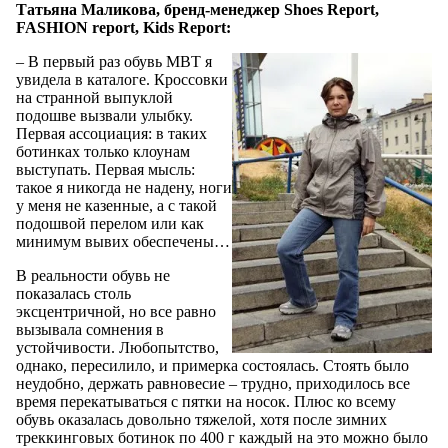
Татьяна Маликова, бренд-менеджер Shoes Report,
FASHION report, Kids Report:
– В первый раз обувь MBT я
увидела в каталоге. Кроссовки
на странной выпуклой
подошве вызвали улыбку.
Первая ассоциация: в таких
ботинках только клоунам
выступать. Первая мысль:
такое я никогда не надену, ноги
у меня не казенные, а с такой
подошвой перелом или как
минимум вывих обеспечены…
В реальности обувь не
показалась столь
эксцентричной, но все равно
вызывала сомнения в
устойчивости. Любопытство,
однако, пересилило, и примерка состоялась. Стоять было
неудобно, держать равновесие – трудно, приходилось все
время перекатываться с пятки на носок. Плюс ко всему
обувь оказалась довольно тяжелой, хотя после зимних
треккинговых ботинок по 400 г каждый на это можно было