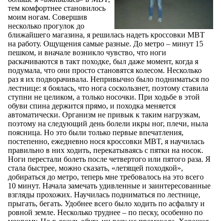
тем комфортнее становилось
моим ногам. Совершив
несколько прогулок до
ближайшего магазина, я решилась надеть кроссовки MBT
на работу. Ощущения самые разные. До метро – минут 15
пешком, и вначале возникло чувство, что ноги
раскачиваются в такт походке, был даже момент, когда я
подумала, что они просто становятся колесом. Несколько
раз я их подворачивала. Непривычно было подниматься по
лестнице: я боялась, что нога соскользнет, поэтому ставила
ступни не целиком, а только носочки. При ходьбе в этой
обуви спина держится прямо, и походка меняется
автоматически. Организм не привык к таким нагрузкам,
поэтому на следующий день болели икры ног, плечи, ныла
поясница. Но это были только первые впечатления,
постепенно, ежедневно нося кроссовки MBT, я научилась
правильно в них ходить, перекатываясь с пятки на носок.
Ноги перестали болеть после четвертого или пятого раза. Я
стала быстрее, можно сказать, «летящей походкой»,
добираться до метро, теперь мне требовалось на это всего
10 минут. Начала замечать удивленные и заинтересованные
взгляды прохожих. Научилась подниматься по лестнице,
прыгать, бегать. Удобнее всего было ходить по асфальту и
ровной земле. Несколько труднее – по песку, особенно по