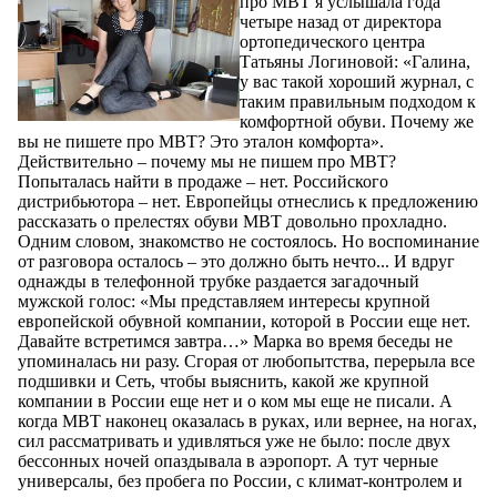
про MBT я услышала года
четыре назад от директора
ортопедического центра
Татьяны Логиновой: «Галина,
у вас такой хороший журнал, с
таким правильным подходом к
комфортной обуви. Почему же
вы не пишете про MBT? Это эталон комфорта».
Действительно – почему мы не пишем про MBT?
Попыталась найти в продаже – нет. Российского
дистрибьютора – нет. Европейцы отнеслись к предложению
рассказать о прелестях обуви MBT довольно прохладно.
Одним словом, знакомство не состоялось. Но воспоминание
от разговора осталось – это должно быть нечто... И вдруг
однажды в телефонной трубке раздается загадочный
мужской голос: «Мы представляем интересы крупной
европейской обувной компании, которой в России еще нет.
Давайте встретимся завтра…» Марка во время беседы не
упоминалась ни разу. Сгорая от любопытства, перерыла все
подшивки и Сеть, чтобы выяснить, какой же крупной
компании в России еще нет и о ком мы еще не писали. А
когда MBT наконец оказалась в руках, или вернее, на ногах,
сил рассматривать и удивляться уже не было: после двух
бессонных ночей опаздывала в аэропорт. А тут черные
универсалы, без пробега по России, с климат-контролем и