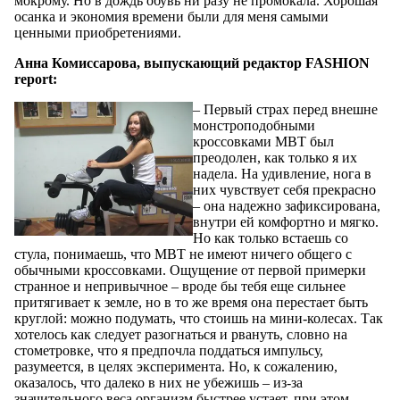
мокрому. Но в дождь обувь ни разу не промокала. Хорошая
осанка и экономия времени были для меня самыми
ценными приобретениями.
Анна Комиссарова, выпускающий редактор FASHION
report:
– Первый страх перед внешне
монстроподобными
кроссовками MBT был
преодолен, как только я их
надела. На удивление, нога в
них чувствует себя прекрасно
– она надежно зафиксирована,
внутри ей комфортно и мягко.
Но как только встаешь со
стула, понимаешь, что MBT не имеют ничего общего с
обычными кроссовками. Ощущение от первой примерки
странное и непривычное – вроде бы тебя еще сильнее
притягивает к земле, но в то же время она перестает быть
круглой: можно подумать, что стоишь на мини-колесах. Так
хотелось как следует разогнаться и рвануть, словно на
стометровке, что я предпочла поддаться импульсу,
разумеется, в целях эксперимента. Но, к сожалению,
оказалось, что далеко в них не убежишь – из-за
значительного веса организм быстрее устает, при этом