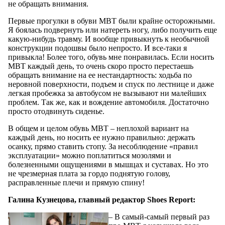
не обращать внимания.
Первые прогулки в обуви MBT были крайне осторожными.
Я боялась подвернуть или натереть ногу, либо получить еще
какую-нибудь травму. И вообще привыкнуть к необычной
конструкции подошвы было непросто. И все-таки я
привыкла! Более того, обувь мне понравилась. Если носить
MBT каждый день, то очень скоро просто перестаешь
обращать внимание на ее нестандартность: ходьба по
неровной поверхности, подъем и спуск по лестнице и даже
легкая пробежка за автобусом не вызывают ни малейших
проблем. Так же, как и вождение автомобиля. Достаточно
просто отодвинуть сиденье.
В общем и целом обувь MBT – неплохой вариант на
каждый день, но носить ее нужно правильно: держать
осанку, прямо ставить стопу. За несоблюдение «правил
эксплуатации» можно поплатиться мозолями и
болезненными ощущениями в мышцах и суставах. Но это
не чрезмерная плата за гордо поднятую голову,
расправленные плечи и прямую спину!
Галина Кузнецова, главный редактор Shoes Report:
– В самый-самый первый раз