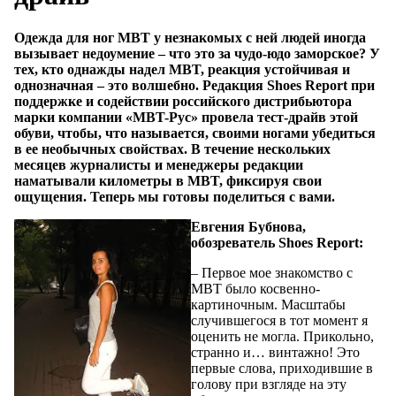
Одежда для ног MBT у незнакомых с ней людей иногда
вызывает недоумение – что это за чудо-юдо заморское? У
тех, кто однажды надел MBT, реакция устойчивая и
однозначная – это волшебно. Редакция Shoes Report при
поддержке и содействии российского дистрибьютора
марки компании «MBT-Рус» провела тест-драйв этой
обуви, чтобы, что называется, своими ногами убедиться
в ее необычных свойствах. В течение нескольких
месяцев журналисты и менеджеры редакции
наматывали километры в MBT, фиксируя свои
ощущения. Теперь мы готовы поделиться с вами.
Евгения Бубнова,
обозреватель Shoes Report:
– Первое мое знакомство с
MBT было косвенно-
картиночным. Масштабы
случившегося в тот момент я
оценить не могла. Прикольно,
странно и… винтажно! Это
первые слова, приходившие в
голову при взгляде на эту