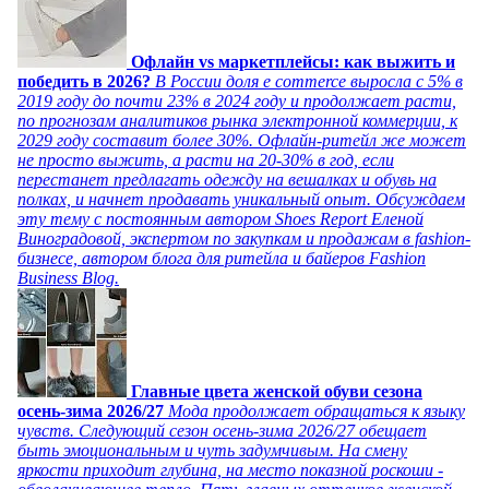
Офлайн vs маркетплейсы: как выжить и
победить в 2026?
В России доля e commerce выросла с 5% в
2019 году до почти 23% в 2024 году и продолжает расти,
по прогнозам аналитиков рынка электронной коммерции, к
2029 году составит более 30%. Офлайн-ритейл же может
не просто выжить, а расти на 20-30% в год, если
перестанет предлагать одежду на вешалках и обувь на
полках, и начнет продавать уникальный опыт. Обсуждаем
эту тему с постоянным автором Shoes Report Еленой
Виноградовой, экспертом по закупкам и продажам в fashion-
бизнесе, автором блога для ритейла и байеров Fashion
Business Blog.
Главные цвета женской обуви сезона
осень-зима 2026/27
Мода продолжает обращаться к языку
чувств. Следующий сезон осень-зима 2026/27 обещает
быть эмоциональным и чуть задумчивым. На смену
яркости приходит глубина, на место показной роскоши -