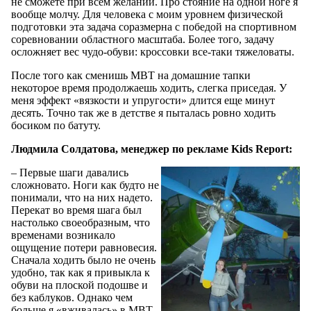
не сможете при всем желании. Про стояние на одной ноге я
вообще молчу. Для человека с моим уровнем физической
подготовки эта задача соразмерна с победой на спортивном
соревновании областного масштаба. Более того, задачу
осложняет вес чудо-обуви: кроссовки все-таки тяжеловаты.
После того как сменишь MBT на домашние тапки
некоторое время продолжаешь ходить, слегка приседая. У
меня эффект «вязкости и упругости» длится еще минут
десять. Точно так же в детстве я пыталась ровно ходить
босиком по батуту.
Людмила Солдатова, менеджер по рекламе Kids Report:
– Первые шаги давались
сложновато. Ноги как будто не
понимали, что на них надето.
Перекат во время шага был
настолько своеобразным, что
временами возникало
ощущение потери равновесия.
Сначала ходить было не очень
удобно, так как я привыкла к
обуви на плоской подошве и
без каблуков. Однако чем
больше я «вживалась» в MBT,