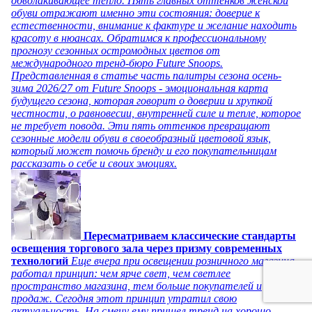
обволакивающее тепло. Пять главных оттенков женской
обуви отражают именно эти состояния: доверие к
естественности, внимание к фактуре и желание находить
красоту в нюансах. Обратимся к профессиональному
прогнозу сезонных остромодных цветов от
международного тренд-бюро Future Snoops.
Представленная в статье часть палитры сезона осень-
зима 2026/27 от Future Snoops - эмоциональная карта
будущего сезона, которая говорит о доверии и хрупкой
честности, о равновесии, внутренней силе и тепле, которое
не требует повода. Эти пять оттенков превращают
сезонные модели обуви в своеобразный цветовой язык,
который может помочь бренду и его покупательницам
рассказать о себе и своих эмоциях.
Пересматриваем классические стандарты
освещения торгового зала через призму современных
технологий
Еще вчера при освещении розничного магазина
работал принцип: чем ярче свет, чем светлее
пространство магазина, тем больше покупателей и
продаж. Сегодня этот принцип утратил свою
актуальность. На смену ему пришел тренд на хорошо