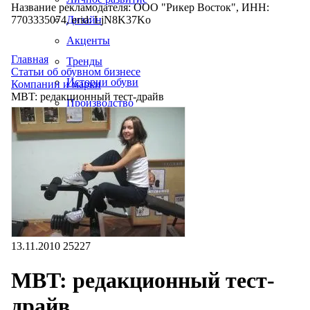
Название рекламодателя: ООО "Рикер Восток", ИНН:
7703335074, erid: LjN8K37Ko
Дизайн
Акценты
Главная
Тренды
Статьи об обувном бизнесе
Истории обуви
Компании и марки
MBT: редакционный тест-драйв
Производство
13.11.2010
25227
MBT: редакционный тест-
драйв