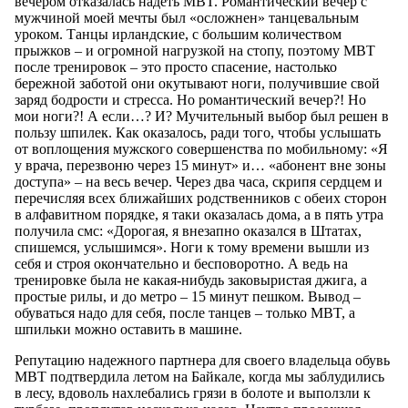
вечером отказалась надеть MBT. Романтический вечер с
мужчиной моей мечты был «осложнен» танцевальным
уроком. Танцы ирландские, с большим количеством
прыжков – и огромной нагрузкой на стопу, поэтому MBT
после тренировок – это просто спасение, настолько
бережной заботой они окутывают ноги, получившие свой
заряд бодрости и стресса. Но романтический вечер?! Но
мои ноги?! А если…? И? Мучительный выбор был решен в
пользу шпилек. Как оказалось, ради того, чтобы услышать
от воплощения мужского совершенства по мобильному: «Я
у врача, перезвоню через 15 минут» и… «абонент вне зоны
доступа» – на весь вечер. Через два часа, скрипя сердцем и
перечисляя всех ближайших родственников с обеих сторон
в алфавитном порядке, я таки оказалась дома, а в пять утра
получила смс: «Дорогая, я внезапно оказался в Штатах,
спишемся, услышимся». Ноги к тому времени вышли из
себя и строя окончательно и бесповоротно. А ведь на
тренировке была не какая-нибудь заковыристая джига, а
простые рилы, и до метро – 15 минут пешком. Вывод –
обуваться надо для себя, после танцев – только MBT, а
шпильки можно оставить в машине.
Репутацию надежного партнера для своего владельца обувь
MBT подтвердила летом на Байкале, когда мы заблудились
в лесу, вдоволь нахлебались грязи в болоте и выползли к