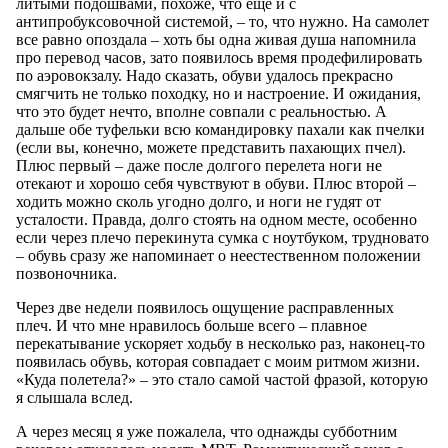
литыми подошвами, похоже, что еще и с
антипробуксовочной системой, – то, что нужно. На самолет
все равно опоздала – хоть бы одна живая душа напомнила
про перевод часов, зато появилось время продефилировать
по аэровокзалу. Надо сказать, обуви удалось прекрасно
смягчить не только походку, но и настроение. И ожидания,
что это будет нечто, вполне совпали с реальностью. А
дальше обе туфельки всю командировку пахали как пчелки
(если вы, конечно, можете представить пахающих пчел).
Плюс первый – даже после долгого перелета ноги не
отекают и хорошо себя чувствуют в обуви. Плюс второй –
ходить можно сколь угодно долго, и ноги не гудят от
усталости. Правда, долго стоять на одном месте, особенно
если через плечо перекинута сумка с ноутбуком, трудновато
– обувь сразу же напоминает о неестественном положении
позвоночника.
Через две недели появилось ощущение расправленных
плеч. И что мне нравилось больше всего – плавное
перекатывание ускоряет ходьбу в несколько раз, наконец-то
появилась обувь, которая совпадает с моим ритмом жизни.
«Куда полетела?» – это стало самой частой фразой, которую
я слышала вслед.
А через месяц я уже пожалела, что однажды субботним