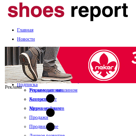
Главная
Новости
Статьи
Компании и марки
События
Оценка сезона
Календарь выставок
Экспертное мнение
О журнале
Рынок
Читайте в свежем номере
Подписка
Реклама
Управление магазином
Рекламодателям
Ассортимент
Контакты
Мерчандайзинг
Архив журналов
Продажи
Продвижение
Личное развитие