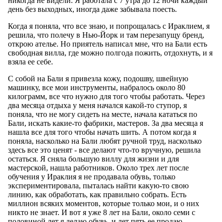
никогда не видели. Я работала с 7 утра до 12 ночи каждый
день без выходных, иногда даже забывала поесть.
Когда я поняла, что все знаю, и попрощалась с Ираклием, я
решила, что полечу в Нью-Йорк и там перезапущу бренд,
открою ателье. Но приятель написал мне, что на Бали есть
свободная вилла, где можно полгода пожить, отдохнуть, и я
взяла ее себе.
С собой на Бали я привезла кожу, подошву, швейную
машинку, все мои инструменты, набралось около 80
килограмм, все что нужно для того чтобы работать. Через
два месяца отдыха у меня начался какой-то ступор, я
поняла, что не могу сидеть на месте, начала кататься по
Бали, искать какие-то фабрики, мастеров. За два месяца я
нашла все для того чтобы начать шить. А потом когда я
поняла, насколько на Бали любят ручной труд, насколько
здесь все это ценят - все делают что-то вручную, решила
остаться. Я сняла большую виллу для жизни и для
мастерской, нашла работников. Около трех лет после
обучения у Ираклия я не продавала обувь, только
экспериментировала, пыталась найти какую-то свою
линию, как обработать, как правильно собрать. Есть
миллион всяких моментов, которые только мои, и о них
никто не знает. И вот я уже 8 лет на Бали, около семи с
половиной лет я делаю обувь, и лет пять ее продаю.