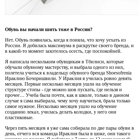
Обувь вы начали шить тоже в России?
Нет. Обувь появилась, когда я поняла, что хочу уехать из
России. Я добилась максимума в раскрутке своего бренда, и
в какой-то момент захотелось осесть, где поспокойней.
Я написала нескольким обувщикам в Тбилиси, которые
обучали обувному мастерству, и выбрала одного из них,
полетела учиться к владельцу обувного бренда Shoesofrenia
Ираклию Бочоришвили. У Ираклия я училась ровно девять
месяцев. Первые несколько месяцев ушли на обучение
структуре стопы - где можно шов пускать, где нельзя и
прочее… Учеба была почти, как в школе, только в данном
случае я сама выбирала, чему хочу научиться, брала только
самое нужное. Несколько месяцев ушло на обучение
созданию лекал, училась делать колодки, у него они
пластиковые.
Через пять месяцев я уже сама собирала по две пары обуви в
день, отчего вся команда Ираклия была в шоке, они такого