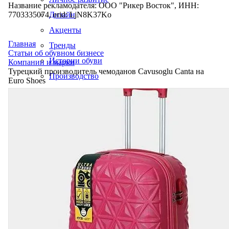
Название рекламодателя: ООО "Рикер Восток", ИНН:
7703335074, erid: LjN8K37Ko
Дизайн
Акценты
Главная
Тренды
Статьи об обувном бизнесе
Истории обуви
Компании и марки
Турецкий производитель чемоданов Cavusoglu Canta на
Производство
Euro Shoes