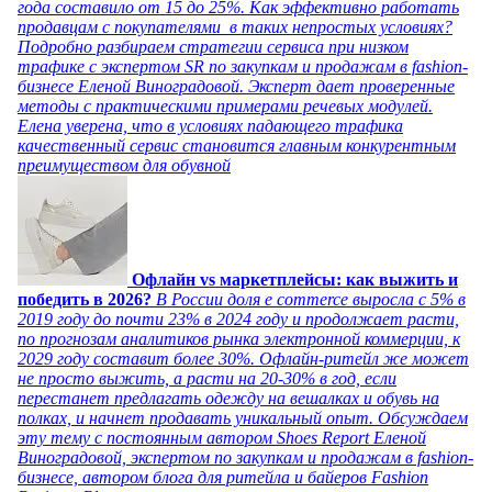
года составило от 15 до 25%. Как эффективно работать
продавцам с покупателями в таких непростых условиях?
Подробно разбираем стратегии сервиса при низком
трафике с экспертом SR по закупкам и продажам в fashion-
бизнесе Еленой Виноградовой. Эксперт дает проверенные
методы с практическими примерами речевых модулей.
Елена уверена, что в условиях падающего трафика
качественный сервис становится главным конкурентным
преимуществом для обувной
Офлайн vs маркетплейсы: как выжить и
победить в 2026?
В России доля e commerce выросла с 5% в
2019 году до почти 23% в 2024 году и продолжает расти,
по прогнозам аналитиков рынка электронной коммерции, к
2029 году составит более 30%. Офлайн-ритейл же может
не просто выжить, а расти на 20-30% в год, если
перестанет предлагать одежду на вешалках и обувь на
полках, и начнет продавать уникальный опыт. Обсуждаем
эту тему с постоянным автором Shoes Report Еленой
Виноградовой, экспертом по закупкам и продажам в fashion-
бизнесе, автором блога для ритейла и байеров Fashion