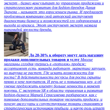
эксперт - бизнес-консультант по управлению продажами и
стратегическому развитию для fashion-брендов Дания
Ткачева – называет это взрослением рынка. И предлагает
проблемным компаниям свой авторский инструмент
диагностики бизнеса и возможностей его оздоровления и
выхода из кризиса. Этот инструмент эксперт назвала
пирамидой зрелости бренда.
До 20-30% к обороту могут дать магазину
продажи дополнительных товаров и услуг
Многие
магазины сегодня уперлись в «потолок» продаж:
ассортимент есть, команда работает, маркетинг запущен,
но выручка не растет. Где искать возможности для
роста? В действительности ресурсы для роста скрыты
прямо в чеке покупателя. И речь не о повышении цен, а об
умение предложить клиенту больше ценности в момент
покупки. С экспертом SR в области управления и развития
fashion-бизнеса Марией Герасименко разбираемся, как с
помощью дополнительных товаров увеличить продажи, и
почему аксессуары и сопутствующие товары становятся
стратегическим источником прибыли, и какую роль играет