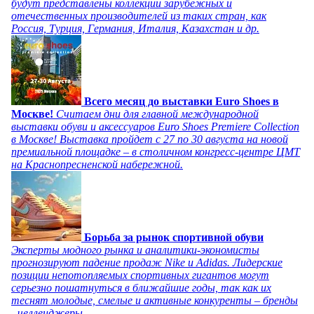
будут представлены коллекции зарубежных и
отечественных производителей из таких стран, как
Россия, Турция, Германия, Италия, Казахстан и др.
Всего месяц до выставки Euro Shoes в
Москве!
Считаем дни для главной международной
выставки обуви и аксессуаров Euro Shoes Premiere Collection
в Москве! Выставка пройдет с 27 по 30 августа на новой
премиальной площадке – в столичном конгресс-центре ЦМТ
на Краснопресненской набережной.
Борьба за рынок спортивной обуви
Эксперты модного рынка и аналитики-экономисты
прогнозируют падение продаж Nike и Adidas. Лидерские
позиции непотопляемых спортивных гигантов могут
серьезно пошатнуться в ближайшие годы, так как их
теснят молодые, смелые и активные конкуренты – бренды
- челленджеры.