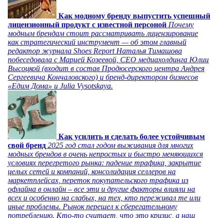
Как модному бренду выпустить успешный
лицензионный продукт с известной персоной
Почему
модным брендам стоит рассматривать лицензирование
как стратегический инструмент — об этом главный
редактор журнала Shoes Report Наталья Тимашова
побеседовала с Марией Козеевой, СЕО медиахолдинга Юлии
Высоцкой (входит в состав Продюсерского центра Андрея
Сергеевича Кончаловского) и бренд-директором бизнесов
«Едим Дома» и Julia Vysotskaya.
Как усилить и сделать более устойчивым
свой бренд
2025 год стал годом выживания для многих
модных брендов в очень непростых и быстро меняющихся
условиях перегретого рынка: падение трафика, закрытие
целых сетей и компаний, консолидация селлеров на
маркетплейсах, переток покупательского трафика из
офлайна в онлайн – все эти и другие факторы влияли на
всех и особенно на слабых, на тех, кто переживал те или
иные проблемы. Рынок перешел к сберегательному
потреблению. Кто-то считает, что это кризис, а наш