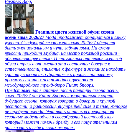
Business Blog.
Главные цвета женской обуви сезона
осень-зима 2026/27
Мода продолжает обращаться к языку
чувств. Следующий сезон осень-зима 2026/27 обещает
быть эмоциональным и чуть задумчивым. На смену
яркости приходит глубина, на место показной роскоши -
обволакивающее тепло. Пять главных оттенков женской
обуви отражают именно эти состояния: доверие к
естественности, внимание к фактуре и желание находить
красоту в нюансах. Обратимся к профессиональному
прогнозу сезонных остромодных цветов от
международного тренд-бюро Future Snoops.
Представленная в статье часть палитры сезона осень-
зима 2026/27 от Future Snoops - эмоциональная карта
будущего сезона, которая говорит о доверии и хрупкой
честности, о равновесии, внутренней силе и тепле, которое
не требует повода. Эти пять оттенков превращают
сезонные модели обуви в своеобразный цветовой язык,
который может помочь бренду и его покупательницам
рассказать о себе и своих эмоциях.