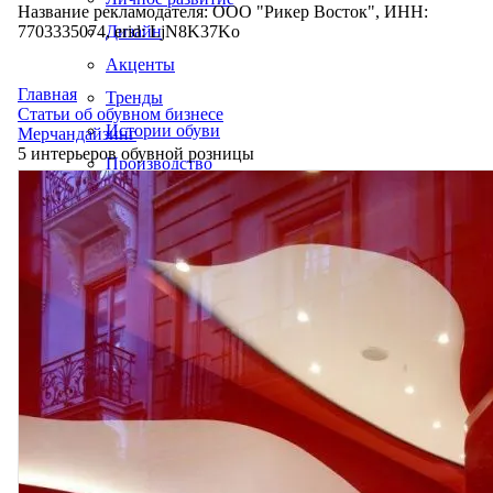
Название рекламодателя: ООО "Рикер Восток", ИНН:
7703335074, erid: LjN8K37Ko
Дизайн
Акценты
Главная
Тренды
Статьи об обувном бизнесе
Истории обуви
Мерчандайзинг
5 интерьеров обувной розницы
Производство