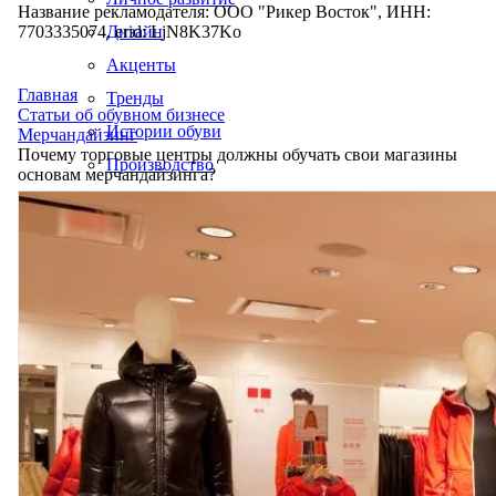
Название рекламодателя: ООО "Рикер Восток", ИНН:
7703335074, erid: LjN8K37Ko
Дизайн
Акценты
Главная
Тренды
Статьи об обувном бизнесе
Истории обуви
Мерчандайзинг
Почему торговые центры должны обучать свои магазины
Производство
основам мерчандайзинга?