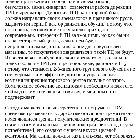
точкой притяжения в городе или в своем районе,
безусловно, важна синергия - совместная работа дирекции
ТРЦ и арендатора. Дирекция ТРЦ, как старший брат,
должна направлять своих арендаторов в правильном русле,
задавать им верный вектор движения, обучать, потому что,
повторюсь, сегодняшние покупатели приходят в
современный, интересный ТЦ за эмоциями, но как бы ни
старался торговый центр, если в нем будут
непривлекательные, отталкивающие для покупателей
магазины, то покупатели возвращаться в такой ТЦ не будут.
Инвестировать в обучение своих арендаторов должны не
только большие ТРЦ, но и региональные, районные ТЦ,
потому что стоимость 2-3-дневного группового обучения не
соизмерима с тем эффектом, который управляющая
компания/дирекция торгового центра получит от этого.
Комплексное обучение арендаторам необходимо и для того,
чтобы дать им толчок для развития, и мой опыт это
подтверждает.
Сегодня маркетинговые стратегии и инструменты ВМ
очень быстро меняются, дорабатываются под стремительно
изменяющиеся тренды покупательских предпочтений. В
связи с этим и дизайн магазинов подстраивается под вкусы
потребителей, его создают с учетом вкусов целевой
аудитории. Магазины должны раз в пять-семь лет обновлять