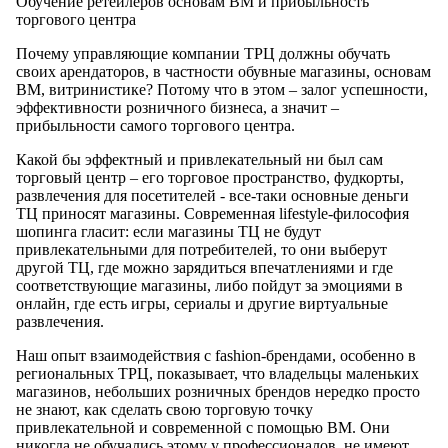
Обучение ретейлеров основам ВМ и прибыльность
торгового центра
Почему управляющие компании ТРЦ должны обучать
своих арендаторов, в частности обувные магазины, основам
ВМ, витринистике? Потому что в этом – залог успешности,
эффективности розничного бизнеса, а значит –
прибыльности самого торгового центра.
Какой бы эффектный и привлекательный ни был сам
торговый центр – его торговое пространство, фудкорты,
развлечения для посетителей - все-таки основные деньги
ТЦ приносят магазины. Современная lifestyle-философия
шопинга гласит: если магазины ТЦ не будут
привлекательными для потребителей, то они выберут
другой ТЦ, где можно зарядиться впечатлениями и где
соответствующие магазины, либо пойдут за эмоциями в
онлайн, где есть игры, сериалы и другие виртуальные
развлечения.
Наш опыт взаимодействия с fashion-брендами, особенно в
региональных ТРЦ, показывает, что владельцы маленьких
магазинов, небольших розничных брендов нередко просто
не знают, как сделать свою торговую точку
привлекательной и современной с помощью ВМ. Они
никогда не обучались этому у профессионалов, не имеют