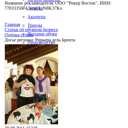
Название рекламодателя: ООО "Рикер Восток", ИНН:
7703335074, erid: LjN8K37Ko
Дизайн
Акценты
Главная
Тренды
Статьи об обувном бизнесе
Истории обуви
Оценка сезона
Досье региона: Ривьера дель Брента
Производство