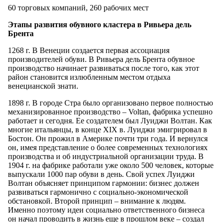
60 торговых компаний, 260 рабочих мест
Этапы развития обувного кластера в Ривьера дель
Брента
1268 г. В Венеции создается первая ассоциация
производителей обуви. В Ривьера дель Брента обувное
производство начинает развиваться после того, как этот
район становится излюбленным местом отдыха
венецианской знати.
1898 г. В городе Стра было организовано первое полностью
механизированное производство – Voltan, фабрика успешно
работает и сегодня. Ее создателем был Луиджи Волтан. Как
многие итальянцы, в конце XIX в. Луиджи эмигрировал в
Бостон. Он прожил в Америке почти три года. И вернулся
он, имея представление о более современных технологиях
производства и об индустриальной организации труда. В
1904 г. на фабрике работали уже около 500 человек, которые
выпускали 1000 пар обуви в день. Свой успех Луиджи
Волтан объясняет принципом гармонии: бизнес должен
развиваться гармонично с социально-экономической
обстановкой. Второй принцип – внимание к людям.
Именно поэтому идеи социально ответственного бизнеса
он начал проводить в жизнь еще в прошлом веке – создал