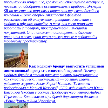
продуманную концепцию, грамотно используемое освещение,
правильно подобранные осветительные приборы. Эксперт
SR по освещению торговых пространств, светодизайнер
компании «Точка опоры» Анастасия Ефремова
рассказывает об актуальных принципах освещения в
модном и обувном ритейле, о том, как свет помогает
работать с товаром, пространством и эмоциями
покупателей. Она поможет посмотреть на базовые
принципы в освещении через призму новых требований к
торговому пространству.
Как модному бренду выпустить успешный
лицензионный продукт с известной персоной
Почему
модным брендам стоит рассматривать лицензирование
как стратегический инструмент — об этом главный
редактор журнала Shoes Report Наталья Тимашова
побеседовала с Марией Козеевой, СЕО медиахолдинга Юлии
Высоцкой (входит в состав Продюсерского центра Андрея
Сергеевича Кончаловского) и бренд-директором бизнесов
«Едим Дома» и Julia Vysotskaya.