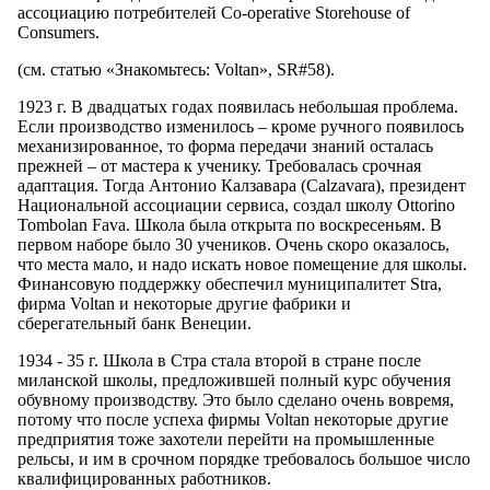
ассоциацию потребителей Co-operative Storehouse of
Consumers.
(см. статью «Знакомьтесь: Voltan», SR#58).
1923 г. В двадцатых годах появилась небольшая проблема.
Если производство изменилось – кроме ручного появилось
механизированное, то форма передачи знаний осталась
прежней – от мастера к ученику. Требовалась срочная
адаптация. Тогда Антонио Калзавара (Calzavara), президент
Национальной ассоциации сервиса, создал школу Ottorino
Tombolan Fava. Школа была открыта по воскресеньям. В
первом наборе было 30 учеников. Очень скоро оказалось,
что места мало, и надо искать новое помещение для школы.
Финансовую поддержку обеспечил муниципалитет Stra,
фирма Voltan и некоторые другие фабрики и
сберегательный банк Венеции.
1934 - 35 г. Школа в Стра стала второй в стране после
миланской школы, предложившей полный курс обучения
обувному производству. Это было сделано очень вовремя,
потому что после успеха фирмы Voltan некоторые другие
предприятия тоже захотели перейти на промышленные
рельсы, и им в срочном порядке требовалось большое число
квалифицированных работников.