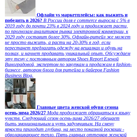
Офлайн vs маркетплейсы: как выжить и
победить в 2026?
В России доля e commerce выросла с 5% в
2019 году до почти 23% в 2024 году и продолжает расти,
по прогнозам аналитиков рынка электронной коммерции, к
2029 году составит более 30%. Офлайн-ритейл же может
не просто выжить, а расти на 20-30% в год, если
перестанет предлагать одежду на вешалках и обувь на
полках, и начнет продавать уникальный опыт. Обсуждаем
эту тему с постоянным автором Shoes Report Еленой
Виноградовой, экспертом по закупкам и продажам в fashion-
бизнесе, автором блога для ритейла и байеров Fashion
Business Blog.
Главные цвета женской обуви сезона
осень-зима 2026/27
Мода продолжает обращаться к языку
чувств. Следующий сезон осень-зима 2026/27 обещает
быть эмоциональным и чуть задумчивым. На смену
яркости приходит глубина, на место показной роскоши -
обволакивающее тепло. Пять главных оттенков женской