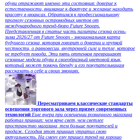
обуви отражают именно эти состояния: доверие к
естественности, внимание к фактуре и желание находить
красоту в нюансах. Обратимся к профессиональному
прогнозу сезонных остромодных цветов от
международного тренд-бюро Future Snoops.
Представленная в статье часть палитры сезона осень-
зима 2026/27 от Future Snoops - эмоциональная карта
будущего сезона, которая говорит о доверии и хрупкой
честности, о равновесии, внутренней силе и тепле, которое
не требует повода. Эти пять оттенков превращают
сезонные модели обуви в своеобразный цветовой язык,
который может помочь бренду и его покупательницам
рассказать о себе и своих эмоциях.
Пересматриваем классические стандарты
освещения торгового зала через призму современных
технологий
Еще вчера при освещении розничного магазина
работал принцип: чем ярче свет, чем светлее
пространство магазина, тем больше покупателей и
продаж. Сегодня этот принцип утратил свою
актуальность. На смену ему пришел тренд на хорошо