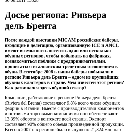
30.08.2011
15328
Досье региона: Ривьера
дель Брента
После каждой выставки MICAM российские байеры,
входящие в делегацию, организованную ICE и ANCI,
имеют возможность посетить один или несколько
обувных регионов, чтобы побывать на фабриках,
познакомиться поближе с предпринимателями,
пропитаться итальянским трепетным отношением к
обуви. В сентябре 2008 г. наши байеры побывали в
регионе Ривьера дель Брента – одном из крупнейших
обувных кластеров в стране. Чем известен этот регион?
Как развивался здесь обувной сектор?
Компании, работающие в регионе Ривьера дель Брента
(Riviera del Brenta) составляют 9,8% всего числа обувных
фабрик в Италии. Вместе с производителями компонентов
и оптовыми торговыми компаниями они обеспечивают
13,39% оборота в контексте всей страны. Экспорт
составляет 90% общего объема произведенной продукции.
Всего в 2007 г. в регионе было выпущено 21,824 млн пар