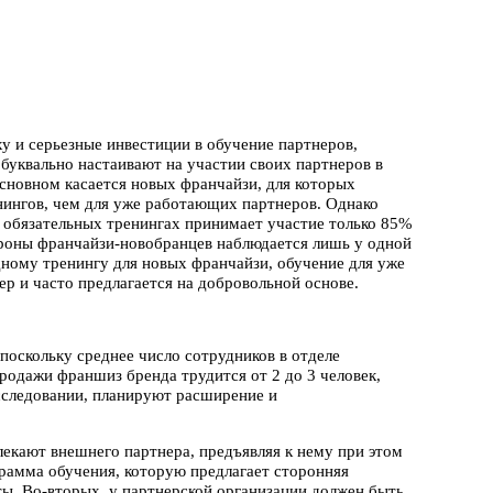
у и серьезные инвестиции в обучение партнеров,
буквально настаивают на участии своих партнеров в
сновном касается новых франчайзи, для которых
нингов, чем для уже работающих партнеров. Однако
 в обязательных тренингах принимает участие только 85%
тороны франчайзи-новобранцев наблюдается лишь у одной
ному тренингу для новых франчайзи, обучение для уже
 и часто предлагается на добровольной основе.
поскольку среднее число сотрудников в отделе
продажи франшиз бренда трудится от 2 до 3 человек,
сследовании, планируют расширение и
екают внешнего партнера, предъявляя к нему при этом
грамма обучения, которую предлагает сторонняя
ты. Во-вторых, у партнерской организации должен быть