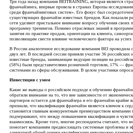
Три года назад компания BEITRAINING, которая является стр
франчайзинга, впервые провела в странах Европы исследован
среди франчайзинговых систем». Его фокус был сосредоточе
существующих франчайзи известных брендов. Как показали ре
сети уделяют пристальное внимание вопросу обучения своих 
программу тренингов. Помимо отраслевых знаний в программу
занятия по практике продаж, ориентации на клиента, самоорг
позволяющим свести влияние человеческого фактора на успех
В России аналогичное исследование компания BEI проводила 
двух лет. В последней сессии приняли участие 36 российских
известные бренды, занимающие ведущие позиции на российс
(58%) были представителями розничной торговли, 17% — фр
системами из сферы обслуживания. В целом участники опроса
Инвестиции с умом
Какие же выводы о российском подходе к обучению франчайзи
обратили внимание на то, что вне зависимости от экономиче
партнеров остается для франчайзера и его франчайзи крайне
признали, что квалификация франчайзи является ключом к сер
становится главным конкурентным преимуществом компании 
подчеркивают, что между повышением квалификации и чувств
взаимосвязь. Кроме того, многие респонденты считают, что 
помогает компаниям предвосхищать системные проблемы и эфф
адекватной общей оценки квалификации невозможно планирова