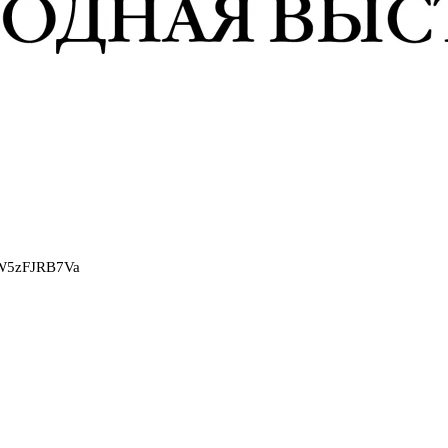
2W5zFJRB7Va