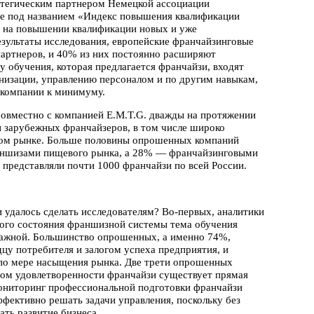
атегическим партнером Немецкой ассоциации
ие под названием «Индекс повышения квалификации
н на повышении квалификации новых и уже
зультаты исследования, европейские франчайзинговые
партнеров, и 40% из них постоянно расширяют
 обучения, которая предлагается франчайзи, входят
анизации, управлению персоналом и по другим навыкам,
 компании к минимуму.
совместно с компанией E.M.T.G. дважды на протяжении
 и зарубежных франчайзеров, в том числе широко
ком рынке. Больше половины опрошенных компаний
аншизами пищевого рынка, а 28% — франчайзинговыми
 представляли почти 1000 франчайзи по всей России.
 удалось сделать исследователям? Во-первых, аналитики
ского состояния франшизной системы тема обучения
 важной. Большинство опрошенных, а именно 74%,
дцу потребителя и залогом успеха предприятия, и
по мере насыщения рынка. Две трети опрошенных
ом удовлетворенности франчайзи существует прямая
мониторинг профессиональной подготовки франчайзи
ективно решать задачи управления, поскольку без
ть развитие бизнеса.