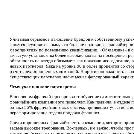
Учитывая серьезное отношение брендов к собственному успех
кажется неудивительным, что больше половины франчайзеров 
мероприятиях по повышению квалификации. «Обязаловка» в о
зачастую установлены более высокие квоты на посещение тре
обязанность не всегда обязывает: как показало исследование,
новых партнеров. Явка на уровне 90 и более процентов со с
из четырех опрошенных компаний. В противоположность ввод
существующих партнеров носит менее форсированный характер
Чему учат в школе партнерства
В основном франчайзеры проводят обучение самостоятельно, 
франчайзинга компании это позволяет. Как правило, в отделе 
однако 56% франчайзинговых систем, принявших участие в и
переформирование отдела продажи франшиз.
Среди опрошенных франчайзи есть и компании, которые привл
весьма высокие требования. Во-первых, им важно, чтобы про
компания, была четко применима на практике к сфере их рабо