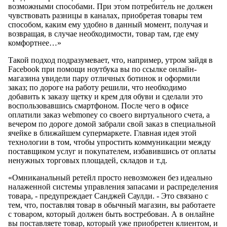
возможными способами. При этом потребитель не должен
чувствовать разницы в каналах, приобретая товары тем
способом, каким ему удобно в данный момент, получая и
возвращая, в случае необходимости, товар там, где ему
комфортнее…»
Такой подход подразумевает, что, например, утром зайдя в
Facebook при помощи ноутбука вы по ссылке онлайн-
магазина увидели пару отличных ботинок и оформили
заказ; по дороге на работу решили, что необходимо
добавить к заказу щетку и крем для обуви и сделали это
воспользовавшись смартфоном. После чего в офисе
оплатили заказ webmoney со своего виртуального счета, а
вечером по дороге домой забрали свой заказ в специальной
ячейке в ближайшем супермаркете. Главная идея этой
технологии в том, чтобы упростить коммуникации между
поставщиком услуг и покупателем, избавившись от оплаты
ненужных торговых площадей, складов и т.д.
«Омниканальный ретейл просто невозможен без идеально
налаженной системы управления запасами и распределения
товара, - предупреждает Санджей Саулди. - Это связано с
тем, что, поставляя товар в обычный магазин, вы работаете
с товаром, который должен быть востребован. А в онлайне
вы поставляете товар, который уже приобретен клиентом, и