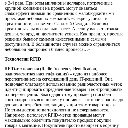
в 3-4 раза. При этом миллионы долларов, потраченные
крупной компанией на проект, могут оказаться
слабоэффективными по сравнению с малобюджетными
проектами небольших компаний. «Секрет успеха - в
креативности, - советует Санджей Саулди. - Если вы
креативны - вы всегда выиграете. А если у вас есть только
деньги, то вряд ли достигнете успеха. Как правило, простые
решения бывают самыми качественными и самыми
доступными. В большинстве случаев можно ограничиться
небольшой настройкой бизнес-процесса…»
Технологии RFID
RFID-технология (Radio frequency identification,
радиочастотная идентификация) – одно из наиболее
перспективных на сегодняшний день IT-решений. Она
позволяет благодаря использованию радиочастотных меток
идентифицировать определенные товары и контролировать
их перемещения. Благодаря этому продавец способен
контролировать всю цепочку поставок – от производства до
доставки потребителю, защищая при этом товар от краж.
Но этим достоинства технологии не исчерпываются.
Например, используя RFID-метки продавцы могут
максимально облегчить покупателю процесс покупки
товара в магазине. Покупатель просто набирает в корзину