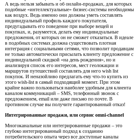
А ведь нельзя забывать и об онлайн-продажах, для которых
подобные «интеллектуальные» бизнес-системы необходимы
как воздух. Ведь именно они должны уметь составлять
индивидуальный профиль каждого покупателя,
предугадывать его поведение при выборе вещей и
покупках, и, разумеется, делать ему индивидуальные
предложения, от которых он не сможет отказаться. В идеале
в подобных системах должна существовать плотная
интеграция с социальными сетями, что позволит продавцам
не только автоматически присылать клиенту предложение с
индивидуальной скидкой «на день рождения», но и
анализируя список его интересов, мест геолокации и
маршрутов путешествий составлять для него wish list
покупок. И неназойливо предлагать ему что-то купить из
этого wish-list в самый подходящий момент. При этом
крайне важно пользоваться наиболее удобным для клиента
каналом коммуникаций – SMS, телефонный звонок с
предложением, email или даже письмо по почте. В
противном случае вы получите гарантированный отказ!
Интегрированные продажи, или сервис omni-channel
Многоканальные или интегрированные продажи – это
глубоко интегрированный подход к созданию
потребительского опыта через все доступные каналы