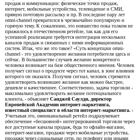
продаж и коммуникации: физические точки продаж,
интернет, мобильные устройства, телевидение и СМИ,
прямую почтовую рассылку и пр. В последние пару лет
omni-channel превратился в чрезвычайно популярную и
горячую тему. К сожалению, это новшество пока толком не
прижилось в отечественном ретейле, так как для его
успешной реализации требуется интеграция нескольких
каналов продаж и связанных с ними информационных
систем. Итак, что же это такое? «Суть концепции оmni-
channel - это удовлетворение желания потребителя здесь и
сейчас. В большинстве случаев желание конкретного
человека возникает на базе общественного мнения. Человек
получает сигнал о продукте через тот канал, в зоне влияния
которого он оказался. Получив сигнал, человек стремится
удовлетворить возникшее желание как можно быстрее,
дешевле и качественнее. Соответственно, задача торговли -
максимально удовлетворить желание потенциального
клиента, - объясняет
Санджей Саулди, директор
Европейской Академии интернет-маркетинга,
известный специалист в области интернет-маркетинга. -
Учитывая это, омниканальный ретейл подразумевает
обеспечение «бесшовной» интегрированной торговли через
все доступные каналы продаж, будь то офлайн-магазин,
интернет-магазин, продажи через мобильные устройства,
продажи через социальные сети, по телефону или иными