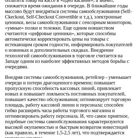
оплатить товар на кассе в «одно касание», а значит,
снижается время ожидания в очереди. В ближайшие годы
массово будут внедряться системы самообслуживания (Self-
Ckeckout, Self-Checkout Convertible и т.д.), электронные
ценники, весы самообслуживания с сенсорным монитором,
«умные» полки и тележки. Еще одним новшеством
считаются «цифровые ценники», которые способны
автоматически корректировать цены на товары с
истекающим сроком годности, информировать покупателей
о новинках и дополнительных скидках. Внедрение
технологий самообслуживания в торговле считается на
Западе одним из наиболее эффективных методов борьбы с
очередями.
Внедряя системы самообслуживания, ретейлер - уменьшает
очереди и потери драгоценного времени; повышает
пропускную способность кассовых линий, привлекает
новых и повышает лояльность постоянных покупателей,
повышает качество обслуживания; оптимизирует торговую
площадь, работу кассовой линии и персонала; способен
гибко расширять часы работы торгового магазина и
оптимизировать работу персонала. И, что самое приятное,
подобные системы самообслуживания характеризуются
высокой окупаемостью и быстрым возвратом инвестиций
(как правило, в течение 1,5-2,5 лет), что подтверждается