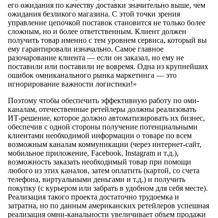
его ожидания по качеству доставки значительно выше, чем
ожидания безликого магазина. С этой точки зрения
управление цепочкой поставок становится не только более
сложным, но и более ответственным. Клиент должен
получить товар именно с тем уровнем сервиса, который вы
ему гарантировали изначально. Самое главное
разочарование клиента — если он заказал, но ему не
поставили или поставили не вовремя. Одна из крупнейших
ошибок омниканального рынка маркетинга — это
игнорирование важности логистики!»
Поэтому чтобы обеспечить эффективную работу по оми-
каналам, отечественные ретейлеры должны реализовать
ИТ-решение, которое должно автоматизировать их бизнес,
обеспечив с одной стороны получение потенциальными
клиентами необходимой информации о товаре по всем
возможным каналам коммуникации (через интернет-сайт,
мобильное приложение, Facebook, Instagram и т.д.),
возможность заказать необходимый товар при помощи
любого из этих каналов, затем оплатить (картой, со счета
телефона, виртуальными деньгами и т.д.) и получить
покупку (с курьером или забрать в удобном для себя месте).
Реализация такого проекта достаточно трудоемка и
затратна, но по данным американских ретейлеров успешная
реализация омни-канальности увеличивает объем продажи