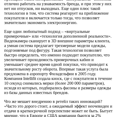
отлично работать на узнаваемость бренда, и при этом у них
нет ни отпусков, ни выходных. Еще один плюс такой
технологии в том, что система реагирует на приближение
покупателя и включается только тогда, что позволяет
значительно экономить электроэнергию.
Еще один любопытный подход – «виртуальные
примерочные» или «технология дополненной реальности».
Видеокамера сканирует в 3D внешние параметры клиента,
а умная система предлагает трехмерные модели одежды,
подгоняемые под фигуру. Такая технология позволяет
быстро определить, что именно подходит покупателю, что
увеличивает проходимость примерочных кабин и
уменьшает среднее время одной покупки, что приводит к
значительному росту оборота. Впервые такая услуга была
предложена в аэропорту Филадельфии в 2005 году.
Компания Intellifit создала киоск, где с покупателя в течение
10 секунд снимались мерки (более 200 000 параметров),
исходя из которых, подбирались фасоны и размеры одежды
из базы данных известных брендов.
Что же мешает внедрению в ретейл таких инноваций?
«Часто это дорого стоит, а ожидаемый эффект неочевиден и
отдачи в краткосрочной перспективе может не быть. Бытует
мнение, что в Европе и США компании бьются за 2%