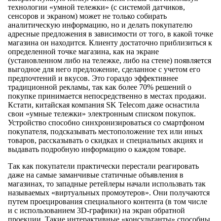
технологии «умной тележки» (с системой датчиков,
сенсоров и экраном) может не только собирать
аналитическую информацию, но и делать покупателю
адресные предложения в зависимости от того, в какой точке
магазина он находится. Клиенту достаточно приблизиться к
определенной точке магазина, как на экране
(установленном либо на тележке, либо на стене) появляется
выгодное для него предложение, сделанное с учетом его
предпочтений и вкусов. Это гораздо эффективнее
традиционной рекламы, так как более 70% решений о
покупке принимается непосредственно в местах продажи.
Кстати, китайская компания SK Telecom даже оснастила
свои «умные тележки» электронным списком покупок.
Устройство способно синхронизироваться со смартфоном
покупателя, подсказывать местоположение тех или иных
товаров, рассказывать о скидках и специальных акциях и
выдавать подробную информацию о каждом товаре.
Так как покупатели практически перестали реагировать
даже на самые заманчивые статичные объявления в
магазинах, то западные ретейлеры начали использвать так
называемых «виртуальных промоутеров». Они получаются
путем проецирования специального контента (в том числе
и с использованием 3D-графики) на экран обратной
проекции. Такие интерактивные «консультанты» способны