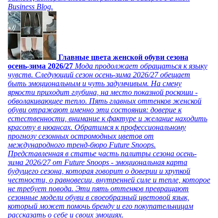
Business Blog.
Главные цвета женской обуви сезона
осень-зима 2026/27
Мода продолжает обращаться к языку
чувств. Следующий сезон осень-зима 2026/27 обещает
быть эмоциональным и чуть задумчивым. На смену
яркости приходит глубина, на место показной роскоши -
обволакивающее тепло. Пять главных оттенков женской
обуви отражают именно эти состояния: доверие к
естественности, внимание к фактуре и желание находить
красоту в нюансах. Обратимся к профессиональному
прогнозу сезонных остромодных цветов от
международного тренд-бюро Future Snoops.
Представленная в статье часть палитры сезона осень-
зима 2026/27 от Future Snoops - эмоциональная карта
будущего сезона, которая говорит о доверии и хрупкой
честности, о равновесии, внутренней силе и тепле, которое
не требует повода. Эти пять оттенков превращают
сезонные модели обуви в своеобразный цветовой язык,
который может помочь бренду и его покупательницам
рассказать о себе и своих эмоциях.