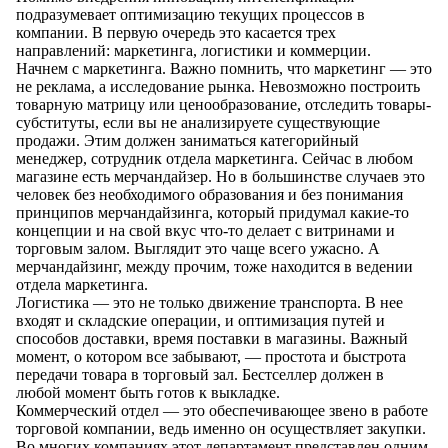
подразумевает оптимизацию текущих процессов в
компании. В первую очередь это касается трех
направлений: маркетинга, логистики и коммерции.
Начнем с маркетинга. Важно помнить, что маркетинг — это
не реклама, а исследование рынка. Невозможно построить
товарную матрицу или ценообразование, отследить товары-
субституты, если вы не анализируете существующие
продажи. Этим должен заниматься категорийный
менеджер, сотрудник отдела маркетинга. Сейчас в любом
магазине есть мерчандайзер. Но в большинстве случаев это
человек без необходимого образования и без понимания
принципов мерчандайзинга, который придумал какие-то
концепции и на свой вкус что-то делает с витринами и
торговым залом. Выглядит это чаще всего ужасно. А
мерчандайзинг, между прочим, тоже находится в ведении
отдела маркетинга.
Логистика — это не только движение транспорта. В нее
входят и складские операции, и оптимизация путей и
способов доставки, время поставки в магазины. Важный
момент, о котором все забывают, — простота и быстрота
передачи товара в торговый зал. Бестселлер должен в
любой момент быть готов к выкладке.
Коммерческий отдел — это обеспечивающее звено в работе
торговой компании, ведь именно он осуществляет закупки.
Во многих компаниях этот департамент представлен одним