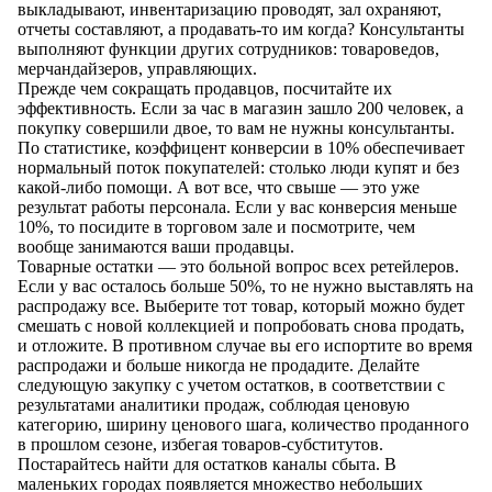
выкладывают, инвентаризацию проводят, зал охраняют,
отчеты составляют, а продавать-то им когда? Консультанты
выполняют функции других сотрудников: товароведов,
мерчандайзеров, управляющих.
Прежде чем сокращать продавцов, посчитайте их
эффективность. Если за час в магазин зашло 200 человек, а
покупку совершили двое, то вам не нужны консультанты.
По статистике, коэффицент конверсии в 10% обеспечивает
нормальный поток покупателей: столько люди купят и без
какой-либо помощи. А вот все, что свыше — это уже
результат работы персонала. Если у вас конверсия меньше
10%, то посидите в торговом зале и посмотрите, чем
вообще занимаются ваши продавцы.
Товарные остатки — это больной вопрос всех ретейлеров.
Если у вас осталось больше 50%, то не нужно выставлять на
распродажу все. Выберите тот товар, который можно будет
смешать с новой коллекцией и попробовать снова продать,
и отложите. В противном случае вы его испортите во время
распродажи и больше никогда не продадите. Делайте
следующую закупку с учетом остатков, в соответствии с
результатами аналитики продаж, соблюдая ценовую
категорию, ширину ценового шага, количество проданного
в прошлом сезоне, избегая товаров-субститутов.
Постарайтесь найти для остатков каналы сбыта. В
маленьких городах появляется множество небольших