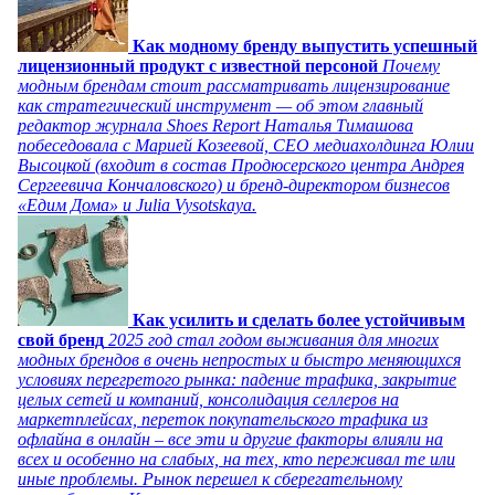
Как модному бренду выпустить успешный
лицензионный продукт с известной персоной
Почему
модным брендам стоит рассматривать лицензирование
как стратегический инструмент — об этом главный
редактор журнала Shoes Report Наталья Тимашова
побеседовала с Марией Козеевой, СЕО медиахолдинга Юлии
Высоцкой (входит в состав Продюсерского центра Андрея
Сергеевича Кончаловского) и бренд-директором бизнесов
«Едим Дома» и Julia Vysotskaya.
Как усилить и сделать более устойчивым
свой бренд
2025 год стал годом выживания для многих
модных брендов в очень непростых и быстро меняющихся
условиях перегретого рынка: падение трафика, закрытие
целых сетей и компаний, консолидация селлеров на
маркетплейсах, переток покупательского трафика из
офлайна в онлайн – все эти и другие факторы влияли на
всех и особенно на слабых, на тех, кто переживал те или
иные проблемы. Рынок перешел к сберегательному