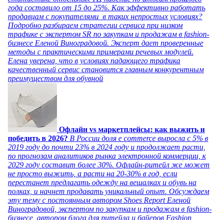
года составило от 15 до 25%. Как эффективно работать
продавцам с покупателями в таких непростых условиях?
Подробно разбираем стратегии сервиса при низком
трафике с экспертом SR по закупкам и продажам в fashion-
бизнесе Еленой Виноградовой. Эксперт дает проверенные
методы с практическими примерами речевых модулей.
Елена уверена, что в условиях падающего трафика
качественный сервис становится главным конкурентным
преимуществом для обувной
Офлайн vs маркетплейсы: как выжить и
победить в 2026?
В России доля e commerce выросла с 5% в
2019 году до почти 23% в 2024 году и продолжает расти,
по прогнозам аналитиков рынка электронной коммерции, к
2029 году составит более 30%. Офлайн-ритейл же может
не просто выжить, а расти на 20-30% в год, если
перестанет предлагать одежду на вешалках и обувь на
полках, и начнет продавать уникальный опыт. Обсуждаем
эту тему с постоянным автором Shoes Report Еленой
Виноградовой, экспертом по закупкам и продажам в fashion-
бизнесе, автором блога для ритейла и байеров Fashion