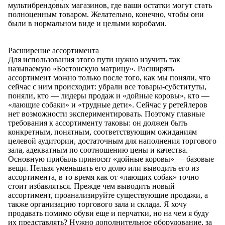
мультибрендовых магазинов, где ваши остатки могут стать
полноценным товаром. Желательно, конечно, чтобы они
были в нормальном виде и целыми коробами.
Расширение ассортимента
Для использования этого пути нужно изучить так
называемую «Бостонскую матрицу». Расширять
ассортимент можно только после того, как мы поняли, что
сейчас с ним происходит: убрали все товары-субституты,
поняли, кто — лидеры продаж и «дойные коровы», кто —
«лающие собаки» и «трудные дети». Сейчас у ретейлеров
нет возможности экспериментировать. Поэтому главные
требования к ассортименту таковы: он должен быть
конкретным, понятным, соответствующим ожиданиям
целевой аудитории, достаточным для наполнения торгового
зала, адекватным по соотношению цены и качества.
Основную прибыль приносят «дойные коровы» — базовые
вещи. Нельзя уменьшать его долю или выводить его из
ассортимента, в то время как от «лающих собак» точно
стоит избавляться. Прежде чем выводить новый
ассортимент, проанализируйте существующие продажи, а
также организацию торгового зала и склада. Я хочу
продавать помимо обуви еще и перчатки, но на чем я буду
их представлять? Нужно дополнительное оборудование, за