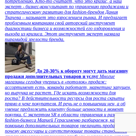
потреблению. Кто-то считает, что это кризис, а наш
эксперт - бизнес-консультант по управлению продажами и
стратегическому развитию для fashion-брендов Дания
Ткачева – называет это взрослением рынка. И предлагает
проблемным компаниям свой авторский инструмент
диагностики бизнеса и возможностей его оздоровления и
выхода из кризиса. Этот инструмент эксперт назвала
пирамидой зрелости бренда.
До 20-30% к обороту могут дать магазину
продажи дополнительных товаров и услуг
Многие
магазины сегодня уперлись в «потолок» продаж:
ассортимент есть, команда работает, маркетинг запущен,
но выручка не растет. Где искать возможности для
роста? В действительности ресурсы для роста скрыты
прямо в чеке покупателя. И речь не о повышении цен, а об
умение предложить клиенту больше ценности в момент
покупки. С экспертом SR в области управления и развития
fashion-бизнеса Марией Герасименко разбираемся, как с
помощью дополнительных товаров увеличить продажи, и
почему аксессуары и сопутствующие товары становятся