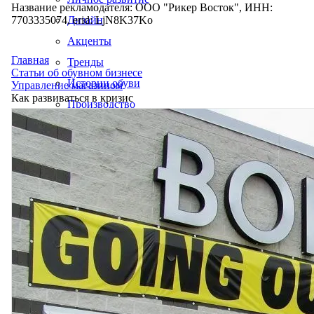
Название рекламодателя: ООО "Рикер Восток", ИНН:
7703335074, erid: LjN8K37Ko
Дизайн
Акценты
Главная
Тренды
Статьи об обувном бизнесе
Истории обуви
Управление магазином
Как развиваться в кризис
Производство