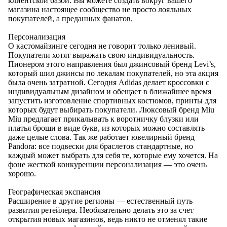
клиентской базой. Вы можете создать вокруг вашего
магазина настоящее сообщество не просто лояльных
покупателей, а преданных фанатов.
Персонализация
О кастомайзинге сегодня не говорит только ленивый.
Покупатели хотят выражать свою индивидуальность.
Пионером этого направления был джинсовый бренд Levi’s,
который шил джинсы по лекалам покупателей, но эта акция
была очень затратной. Сегодня Adidas делает кроссовки с
индивидуальным дизайном и обещает в ближайшее время
запустить изготовление спортивных костюмов, принты для
которых будут выбирать покупатели. Люксовый бренд Miu
Miu предлагает прикалывать к воротничку блузки или
платья броши в виде букв, из которых можно составлять
даже целые слова. Так же работает ювелирный бренд
Pandora: все подвески для браслетов стандартные, но
каждый может выбрать для себя те, которые ему хочется. На
фоне жесткой конкуренции персонализация — это очень
хорошо.
Географическая экспансия
Расширение в другие регионы — естественный путь
развития ретейлера. Необязательно делать это за счет
открытия новых магазинов, ведь никто не отменял такие