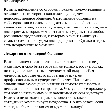
отреагируете?
Кстати, наблюдение со стороны покажет положительные и
отрицательные стороны кандидата лучше, чем
непосредственное общение. Часто манера общения на
собеседовании в целом совпадает с манерой общения с
клиентами. «Звездные» продавцы, которые словно рождены
для сервиса, которых мечтают нанять и удержать на любом
розничном предприятии, к которым клиенты «липнут»
сами, несомненно, - удача для предприятия. Однако и здесь
есть неоднозначные моменты.
Лекарство от «звездной болезни»
Если на вашем предприятии появился желанный «звездный
мальчик», нужно быть готовым не только к росту продаж,
но и к дополнительным качествам этой выдающейся
личности, которые часто идут в нагрузку к ее
профессиональным суперспособностям. Например,
завышенная самооценка, излишняя самостоятельность и
нежелание подчиняться правилам. Чем успешнее продавец,
тем более независимым и незаменимым он себя чувствует.
Если это не выходит за рамки, полезность такого
сотрудника компенсирует неудобства. Но что делать, если
«звездная болезнь» совсем вскружила голову?