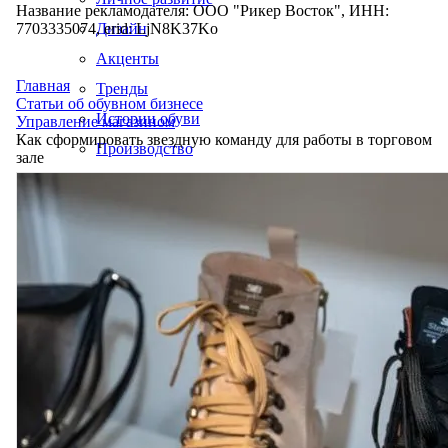
Название рекламодателя: ООО "Рикер Восток", ИНН:
7703335074, erid: LjN8K37Ko
Дизайн
Акценты
Главная
Тренды
Статьи об обувном бизнесе
Истории обуви
Управление магазином
Как сформировать звездную команду для работы в торговом
Производство
зале