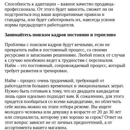
Способность к адаптации – важное качество продавца-
профессионала. От этого будет зависеть, сможет ли он
подстроиться под ваши корпоративные правила и
стандарты, или будет саботировать их, навсегда усвоив
нормы предыдущего работодателя.
Занимайтесь поиском кадров постоянно и терпеливо
Проблемы с поиском кадров будут вечными, если не
превратить найм в постоянный процесс, со своими
ресурсами и запасными решениями. Любой поиск от случая
к случаю неизбежно ведет к трудностям с персоналом.
Найм – это постоянный, сопровождаемый процесс, который
требует развития и тренировки.
Найм – процесс очень трудоемкий, требующий от
работодателя больших временных и эмоциональных затрат.
Нужно быть готовым к тому, что из двадцати кандидатов
лишь один идеально подходит вам. К сожалению, для этого
придется пообщаться со всеми кандидатами, но облегчить
себе жизнь можно на этапе отбора резюме. Вы ищите
молодого человека или девушку в возрасте от 20 до 30 лет
или специалиста, которому уже хорошо за сорок? Ответ на
этот вопрос зависит не от личных предпочтений, а от
ассортимента вашего магазина.