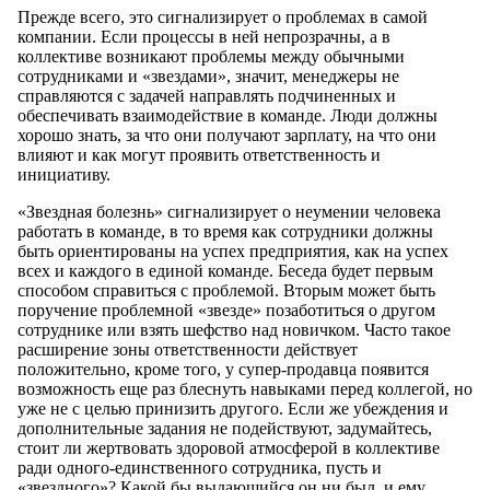
Прежде всего, это сигнализирует о проблемах в самой
компании. Если процессы в ней непрозрачны, а в
коллективе возникают проблемы между обычными
сотрудниками и «звездами», значит, менеджеры не
справляются с задачей направлять подчиненных и
обеспечивать взаимодействие в команде. Люди должны
хорошо знать, за что они получают зарплату, на что они
влияют и как могут проявить ответственность и
инициативу.
«Звездная болезнь» сигнализирует о неумении человека
работать в команде, в то время как сотрудники должны
быть ориентированы на успех предприятия, как на успех
всех и каждого в единой команде. Беседа будет первым
способом справиться с проблемой. Вторым может быть
поручение проблемной «звезде» позаботиться о другом
сотруднике или взять шефство над новичком. Часто такое
расширение зоны ответственности действует
положительно, кроме того, у супер-продавца появится
возможность еще раз блеснуть навыками перед коллегой, но
уже не с целью принизить другого. Если же убеждения и
дополнительные задания не подействуют, задумайтесь,
стоит ли жертвовать здоровой атмосферой в коллективе
ради одного-единственного сотрудника, пусть и
«звездного»? Какой бы выдающийся он ни был, и ему