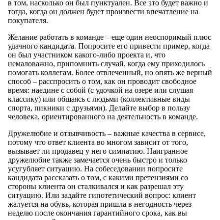
в том, насколько он был пунктуален. Все это будет важно и
тогда, когда он должен будет произвести впечатление на
покупателя.
Желание работать в команде – еще один неоспоримый плюс
удачного кандидата. Попросите его привести пример, когда
он был участником какого-либо проекта и, что
немаловажно, припомнить случай, когда ему приходилось
помогать коллегам. Более отвлеченный, но опять же верный
способ – расспросить о том, как он проводит свободное
время: наедине с собой (с удочкой на озере или слушая
классику) или общаясь с людьми (коллективные виды
спорта, пикники с друзьями). Делайте выбор в пользу
человека, ориентированного на деятельность в команде.
Дружелюбие и отзывчивость – важные качества в сервисе,
потому что ответ клиента во многом зависит от того,
вызывает ли продавец у него симпатию. Наигранное
дружелюбие также замечается очень быстро и только
усугубляет ситуацию. На собеседовании попросите
кандидата рассказать о том, с какими претензиями со
стороны клиента он сталкивался и как разрешал эту
ситуацию. Или задайте гипотетический вопрос: клиент
жалуется на обувь, которая пришла в негодность через
неделю после окончания гарантийного срока, как вы