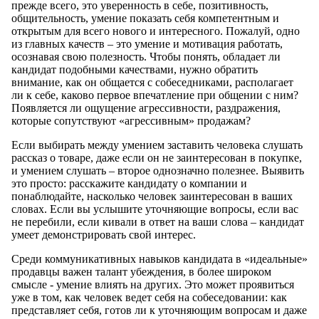
прежде всего, это уверенность в себе, позитивность,
общительность, умение показать себя компетентным и
открытым для всего нового и интересного. Пожалуй, одно
из главных качеств – это умение и мотивация работать,
осознавая свою полезность. Чтобы понять, обладает ли
кандидат подобными качествами, нужно обратить
внимание, как он общается с собеседниками, располагает
ли к себе, каково первое впечатление при общении с ним?
Появляется ли ощущение агрессивности, раздражения,
которые сопутствуют «агрессивным» продажам?
Если выбирать между умением заставить человека слушать
рассказ о товаре, даже если он не заинтересован в покупке,
и умением слушать – второе однозначно полезнее. Выявить
это просто: расскажите кандидату о компании и
понаблюдайте, насколько человек заинтересован в ваших
словах. Если вы услышите уточняющие вопросы, если вас
не перебили, если кивали в ответ на ваши слова – кандидат
умеет демонстрировать свой интерес.
Среди коммуникативных навыков кандидата в «идеальные»
продавцы важен талант убеждения, в более широком
смысле - умение влиять на других. Это может проявиться
уже в том, как человек ведет себя на собеседовании: как
представляет себя, готов ли к уточняющим вопросам и даже