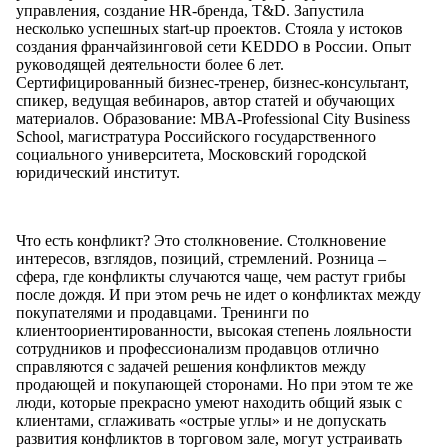
управления, создание HR-бренда, T&D. Запустила
несколько успешных start-up проектов. Стояла у истоков
создания франчайзинговой сети KEDDO в России. Опыт
руководящей деятельности более 6 лет.
Сертифицированный бизнес-тренер, бизнес-консультант,
спикер, ведущая вебинаров, автор статей и обучающих
материалов. Образование: MBA-Professional City Business
School, магистратура Российского государственного
социального университета, Московский городской
юридический институт.
Что есть конфликт? Это столкновение. Столкновение
интересов, взглядов, позиций, стремлений. Розница –
сфера, где конфликты случаются чаще, чем растут грибы
после дождя. И при этом речь не идет о конфликтах между
покупателями и продавцами. Тренинги по
клиентоориентированности, высокая степень лояльности
сотрудников и профессионализм продавцов отлично
справляются с задачей решения конфликтов между
продающей и покупающей сторонами. Но при этом те же
люди, которые прекрасно умеют находить общий язык с
клиентами, сглаживать «острые углы» и не допускать
развития конфликтов в торговом зале, могут устраивать