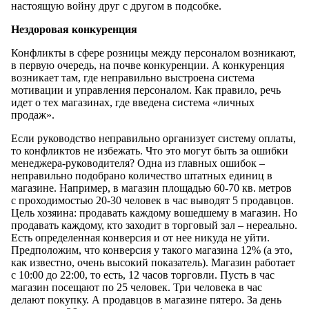
настоящую войну друг с другом в подсобке.
Нездоровая конкуренция
Конфликты в сфере розницы между персоналом возникают,
в первую очередь, на почве конкуренции. А конкуренция
возникает там, где неправильно выстроена система
мотивации и управления персоналом. Как правило, речь
идет о тех магазинах, где введена система «личных
продаж».
Если руководство неправильно организует систему оплаты,
то конфликтов не избежать. Что это могут быть за ошибки
менеджера-руководителя? Одна из главных ошибок –
неправильно подобрано количество штатных единиц в
магазине. Например, в магазин площадью 60-70 кв. метров
с проходимостью 20-30 человек в час выводят 5 продавцов.
Цель хозяина: продавать каждому вошедшему в магазин. Но
продавать каждому, кто заходит в торговый зал – нереально.
Есть определенная конверсия и от нее никуда не уйти.
Предположим, что конверсия у такого магазина 12% (а это,
как известно, очень высокий показатель). Магазин работает
с 10:00 до 22:00, то есть, 12 часов торговли. Пусть в час
магазин посещают по 25 человек. Три человека в час
делают покупку. А продавцов в магазине пятеро. За день