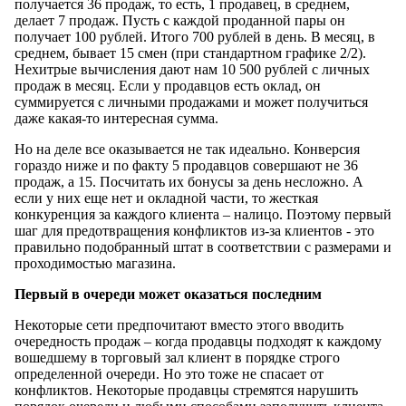
получается 36 продаж, то есть, 1 продавец, в среднем,
делает 7 продаж. Пусть с каждой проданной пары он
получает 100 рублей. Итого 700 рублей в день. В месяц, в
среднем, бывает 15 смен (при стандартном графике 2/2).
Нехитрые вычисления дают нам 10 500 рублей с личных
продаж в месяц. Если у продавцов есть оклад, он
суммируется с личными продажами и может получиться
даже какая-то интересная сумма.
Но на деле все оказывается не так идеально. Конверсия
гораздо ниже и по факту 5 продавцов совершают не 36
продаж, а 15. Посчитать их бонусы за день несложно. А
если у них еще нет и окладной части, то жесткая
конкуренция за каждого клиента – налицо. Поэтому первый
шаг для предотвращения конфликтов из-за клиентов - это
правильно подобранный штат в соответствии с размерами и
проходимостью магазина.
Первый в очереди может оказаться последним
Некоторые сети предпочитают вместо этого вводить
очередность продаж – когда продавцы подходят к каждому
вошедшему в торговый зал клиент в порядке строго
определенной очереди. Но это тоже не спасает от
конфликтов. Некоторые продавцы стремятся нарушить