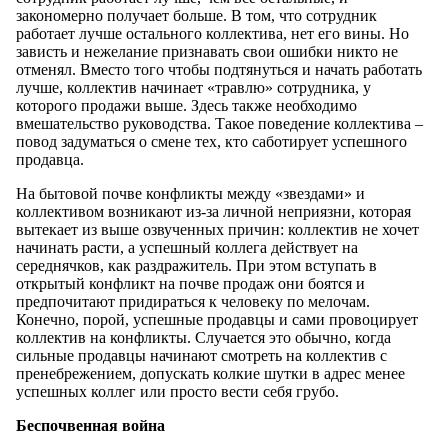
закономерно получает больше. В том, что сотрудник
работает лучше остального коллектива, нет его вины. Но
зависть и нежелание признавать свои ошибки никто не
отменял. Вместо того чтобы подтянуться и начать работать
лучше, коллектив начинает «травлю» сотрудника, у
которого продажи выше. Здесь также необходимо
вмешательство руководства. Такое поведение коллектива –
повод задуматься о смене тех, кто саботирует успешного
продавца.
На бытовой почве конфликты между «звездами» и
коллективом возникают из-за личной неприязни, которая
вытекает из выше озвученных причин: коллектив не хочет
начинать расти, а успешный коллега действует на
середнячков, как раздражитель. При этом вступать в
открытый конфликт на почве продаж они боятся и
предпочитают придираться к человеку по мелочам.
Конечно, порой, успешные продавцы и сами провоцирует
коллектив на конфликты. Случается это обычно, когда
сильные продавцы начинают смотреть на коллектив с
пренебрежением, допускать колкие шутки в адрес менее
успешных коллег или просто вести себя грубо.
Беспочвенная война