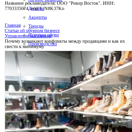
Название рекламодателя: ООО "Рикер Восток", ИНН:
7703335074, erid: LjN8K37Ko
Дизайн
Акценты
Главная
Тренды
Статьи об обувном бизнесе
Истории обуви
Управление магазином
Почему возникают конфликты между продавцами и как их
Производство
свести к минимуму