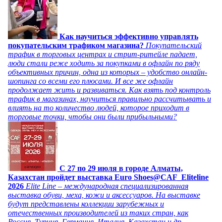
Как научиться эффективно управлять
покупательским трафиком магазина?
Покупательский
трафик в торговых центрах и стрит-ритейле падает,
люди стали реже ходить за покупками в офлайн по ряду
объективных причин, одна из которых – удобство онлайн-
шопинга со всеми его плюсами. И все же офлайн
продолжает жить и развиваться. Как взять под контроль
трафик в магазинах, научиться правильно рассчитывать и
влиять на то количество людей, которое приходит в
торговые точки, чтобы они были прибыльными?
C 27 по 29 июля в городе Алматы,
Казахстан пройдет выставка Euro Shoes@CAF_Eliteline
2026
Elite Line – международная специализированная
выставка обуви, меха, кожи и аксессуаров. На выставке
будут представлены коллекции зарубежных и
отечественных производителей из таких стран, как
Россия, Турция, Германия, Италия, Казахстан и др.