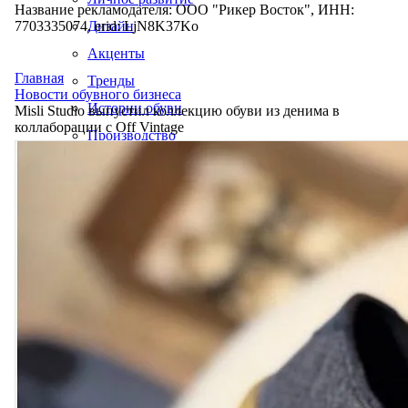
Название рекламодателя: ООО "Рикер Восток", ИНН:
7703335074, erid: LjN8K37Ko
Дизайн
Акценты
Главная
Тренды
Новости обувного бизнеса
Истории обуви
Misli Studio выпустил коллекцию обуви из денима в
коллаборации с Off Vintage
Производство