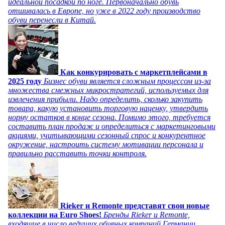
идеальной посадкой по ноге. Первоначально обувь
отшивалась в Европе, но уже в 2022 году производство
обуви перенесли в Китай.
Как конкурировать с маркетплейсами в
2025 году
Бизнес обуви является сложным процессом из-за
множества смежных микростратегий, используемых для
извлечения прибыли. Надо определить, сколько закупить
товара, какую установить торговую наценку, утвердить
норму остатков в конце сезона. Помимо этого, требуется
составить план продаж и определиться с маркетинговыми
акциями, учитывающими сезонный спрос и конкурентное
окружение, настроить систему мотивации персонала и
правильно расставить точки контроля.
Rieker и Remonte представят свои новые
коллекции на Euro Shoes!
Бренды Rieker и Remonte,
входящие в число ведущих обувных компаний Германии,