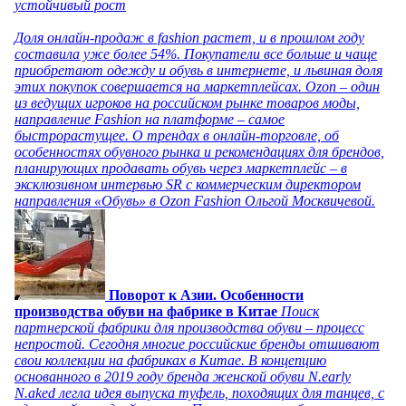
устойчивый рост
Доля онлайн-продаж в fashion растет, и в прошлом году
составила уже более 54%. Покупатели все больше и чаще
приобретают одежду и обувь в интернете, и львиная доля
этих покупок совершается на маркетплейсах. Ozon – один
из ведущих игроков на российском рынке товаров моды,
направление Fashion на платформе – самое
быстрорастущее. О трендах в онлайн-торговле, об
особенностях обувного рынка и рекомендациях для брендов,
планирующих продавать обувь через маркетплейс – в
эксклюзивном интервью SR с коммерческим директором
направления «Обувь» в Ozon Fashion Ольгой Москвичевой.
Поворот к Азии. Особенности
производства обуви на фабрике в Китае
Поиск
партнерской фабрики для производства обуви – процесс
непростой. Сегодня многие российские бренды отшивают
свои коллекции на фабриках в Китае. В концепцию
основанного в 2019 году бренда женской обуви N.early
N.aked легла идея выпуска туфель, походящих для танцев, с