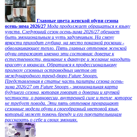
Главные цвета женской обуви сезона
осень-зима 2026/27
Мода продолжает обращаться к языку
чувств. Следующий сезон осень-зима 2026/27 обещает
быть эмоциональным и чуть задумчивым. На смену
яркости приходит глубина, на место показной роскоши -
обволакивающее тепло. Пять главных оттенков женской
обуви отражают именно эти состояния: доверие к
естественности, внимание к фактуре и желание находить
красоту в нюансах. Обратимся к профессиональному
прогнозу сезонных остромодных цветов от
международного тренд-бюро Future Snoops.
Представленная в статье часть палитры сезона осень-
зима 2026/27 от Future Snoops - эмоциональная карта
будущего сезона, которая говорит о доверии и хрупкой
честности, о равновесии, внутренней силе и тепле, которое
не требует повода. Эти пять оттенков превращают
сезонные модели обуви в своеобразный цветовой язык,
который может помочь бренду и его покупательницам
рассказать о себе и своих эмоциях.