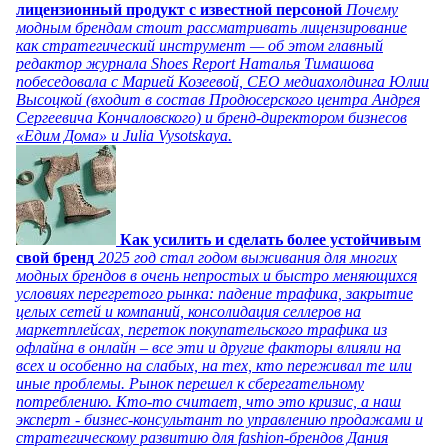
лицензионный продукт с известной персоной
Почему
модным брендам стоит рассматривать лицензирование
как стратегический инструмент — об этом главный
редактор журнала Shoes Report Наталья Тимашова
побеседовала с Марией Козеевой, СЕО медиахолдинга Юлии
Высоцкой (входит в состав Продюсерского центра Андрея
Сергеевича Кончаловского) и бренд-директором бизнесов
«Едим Дома» и Julia Vysotskaya.
Как усилить и сделать более устойчивым
свой бренд
2025 год стал годом выживания для многих
модных брендов в очень непростых и быстро меняющихся
условиях перегретого рынка: падение трафика, закрытие
целых сетей и компаний, консолидация селлеров на
маркетплейсах, переток покупательского трафика из
офлайна в онлайн – все эти и другие факторы влияли на
всех и особенно на слабых, на тех, кто переживал те или
иные проблемы. Рынок перешел к сберегательному
потреблению. Кто-то считает, что это кризис, а наш
эксперт - бизнес-консультант по управлению продажами и
стратегическому развитию для fashion-брендов Дания