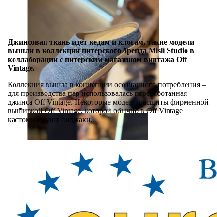
Джинсовая ткань идет кедам и клогам, такие модели
вышли в коллекции питерского бренда Misli Studio в
коллаборации с питерским магазином винтажа Off
Vintage.
Коллекция вышла в концепции осознанного потребления –
для производства пар использовалась переработанная
джинса Off Vintage. Некоторые модели расшиты фирменной
вышивкой Off Vintage, которой обычно в Off Vintage
кастомизируют пиджаки.