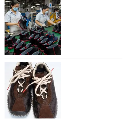
На платформе Lamoda - новый раздел и
условия продвижения локальных
дизайнерских марок
Российский маркетплейс Lamoda решил обновить
раздел для продажи продукции локальных
дизайнерских марок одежды, обуви и аксессуаров.
Бренды также получат маркетинговую…
06.08.2026
590
Объем мирового производства обуви в
2025 году практически не увеличился
В 2025 году мировое производство обуви
практически не изменилось, зафиксировав
незначительный рост на 0,1% до 24,6 млрд пар, -
данные опубликованы в аналитическом вестнике
«Всемирный ежегодник обуви 2026», Португальской
ассоциацией…