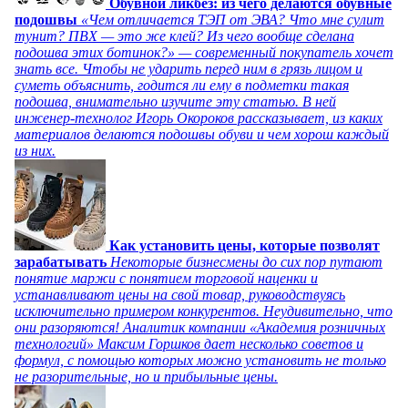
Обувной ликбез: из чего делаются обувные
подошвы
«Чем отличается ТЭП от ЭВА? Что мне сулит
тунит? ПВХ — это же клей? Из чего вообще сделана
подошва этих ботинок?» — современный покупатель хочет
знать все. Чтобы не ударить перед ним в грязь лицом и
суметь объяснить, годится ли ему в подметки такая
подошва, внимательно изучите эту статью. В ней
инженер-технолог Игорь Окороков рассказывает, из каких
материалов делаются подошвы обуви и чем хорош каждый
из них.
Как установить цены, которые позволят
зарабатывать
Некоторые бизнесмены до сих пор путают
понятие маржи с понятием торговой наценки и
устанавливают цены на свой товар, руководствуясь
исключительно примером конкурентов. Неудивительно, что
они разоряются! Аналитик компании «Академия розничных
технологий» Максим Горшков дает несколько советов и
формул, с помощью которых можно установить не только
не разорительные, но и прибыльные цены.