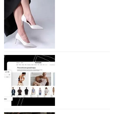
На участие в Московской неделе моды
подано 1047 заявок
На участие в седьмой Московской неделе моды,
которая пройдет в российской столице с 26 сентября
по 1 октября, уже подано 1047 заявок. Примерно
половину из них (494) прислали дизайнеры,
коллекции которых не были представлены в…
07.08.2026
578
BALLINA представит свои новинки на Euro
Shoes
Компания BALLINA Guangzhou Lihuang Footwear
Co., Ltd., основанная в 2011 году и расположенная в
Гуанчжоу, столице моды Китая, является
профессиональной обувной компанией,
объединяющей разработку, производство и…
07.08.2026
433