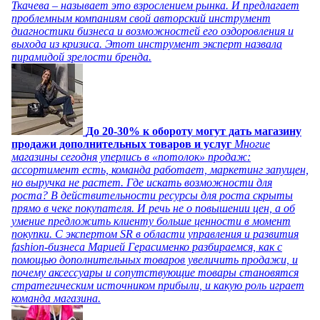
Ткачева – называет это взрослением рынка. И предлагает
проблемным компаниям свой авторский инструмент
диагностики бизнеса и возможностей его оздоровления и
выхода из кризиса. Этот инструмент эксперт назвала
пирамидой зрелости бренда.
До 20-30% к обороту могут дать магазину
продажи дополнительных товаров и услуг
Многие
магазины сегодня уперлись в «потолок» продаж:
ассортимент есть, команда работает, маркетинг запущен,
но выручка не растет. Где искать возможности для
роста? В действительности ресурсы для роста скрыты
прямо в чеке покупателя. И речь не о повышении цен, а об
умение предложить клиенту больше ценности в момент
покупки. С экспертом SR в области управления и развития
fashion-бизнеса Марией Герасименко разбираемся, как с
помощью дополнительных товаров увеличить продажи, и
почему аксессуары и сопутствующие товары становятся
стратегическим источником прибыли, и какую роль играет
команда магазина.