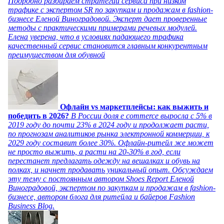
Подробно разбираем стратегии сервиса при низком
трафике с экспертом SR по закупкам и продажам в fashion-
бизнесе Еленой Виноградовой. Эксперт дает проверенные
методы с практическими примерами речевых модулей.
Елена уверена, что в условиях падающего трафика
качественный сервис становится главным конкурентным
преимуществом для обувной
Офлайн vs маркетплейсы: как выжить и
победить в 2026?
В России доля e commerce выросла с 5% в
2019 году до почти 23% в 2024 году и продолжает расти,
по прогнозам аналитиков рынка электронной коммерции, к
2029 году составит более 30%. Офлайн-ритейл же может
не просто выжить, а расти на 20-30% в год, если
перестанет предлагать одежду на вешалках и обувь на
полках, и начнет продавать уникальный опыт. Обсуждаем
эту тему с постоянным автором Shoes Report Еленой
Виноградовой, экспертом по закупкам и продажам в fashion-
бизнесе, автором блога для ритейла и байеров Fashion
Business Blog.