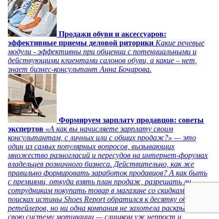
Продажи обуви и аксессуаров:
эффективные приемы деловой риторики
Какие речевые
модули - эффективны при общении с потенциальными и
действующими клиентами салонов обуви, а какие – нет,
знает бизнес-консультант Анна Бочарова.
Формируем зарплату продавцов: советы
экспертов
«А как вы начисляете зарплату своим
консультантам, с личных или с общих продаж?» — это
один из самых популярных вопросов, вызывающих
множество разногласий и пересудов на интернет-форумах
владельцев розничного бизнеса. Действительно, как же
правильно формировать заработок продавцов? А как быть
с премиями, откуда взять план продаж, разрешать ли
сотрудникам покупать товар в магазине со скидками? В
поисках истины Shoes Report обратился к десятку обувных
ретейлеров, но ни одна компания не захотела раскрывать
свою систему мотивации — слишком уж непрост и