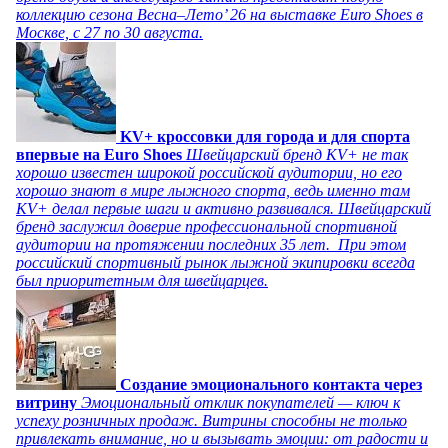
коллекцию сезона Весна–Лето’ 26 на выставке Euro Shoes в
Москве, с 27 по 30 августа.
KV+ кроссовки для города и для спорта
впервые на Euro Shoes
Швейцарский бренд KV+ не так
хорошо известен широкой российской аудитории, но его
хорошо знают в мире лыжного спорта, ведь именно там
KV+ делал первые шаги и активно развивался. Швейцарский
бренд заслужил доверие профессиональной спортивной
аудитории на протяжении последних 35 лет. При этом
российский спортивный рынок лыжной экипировки всегда
был приоритетным для швейцарцев.
Создание эмоционального контакта через
витрину
Эмоциональный отклик покупателей — ключ к
успеху розничных продаж. Витрины способны не только
привлекать внимание, но и вызывать эмоции: от радости и