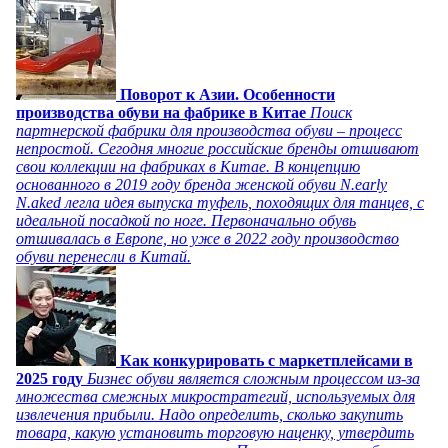
Поворот к Азии. Особенности
производства обуви на фабрике в Китае
Поиск
партнерской фабрики для производства обуви – процесс
непростой. Сегодня многие российские бренды отшивают
свои коллекции на фабриках в Китае. В концепцию
основанного в 2019 году бренда женской обуви N.early
N.aked легла идея выпуска туфель, походящих для танцев, с
идеальной посадкой по ноге. Первоначально обувь
отшивалась в Европе, но уже в 2022 году производство
обуви перенесли в Китай.
Как конкурировать с маркетплейсами в
2025 году
Бизнес обуви является сложным процессом из-за
множества смежных микростратегий, используемых для
извлечения прибыли. Надо определить, сколько закупить
товара, какую установить торговую наценку, утвердить