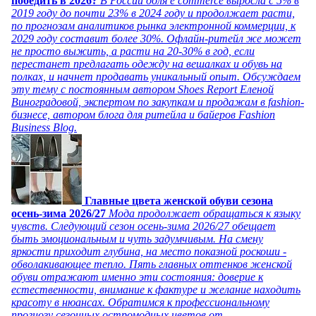
победить в 2026?
В России доля e commerce выросла с 5% в
2019 году до почти 23% в 2024 году и продолжает расти,
по прогнозам аналитиков рынка электронной коммерции, к
2029 году составит более 30%. Офлайн-ритейл же может
не просто выжить, а расти на 20-30% в год, если
перестанет предлагать одежду на вешалках и обувь на
полках, и начнет продавать уникальный опыт. Обсуждаем
эту тему с постоянным автором Shoes Report Еленой
Виноградовой, экспертом по закупкам и продажам в fashion-
бизнесе, автором блога для ритейла и байеров Fashion
Business Blog.
Главные цвета женской обуви сезона
осень-зима 2026/27
Мода продолжает обращаться к языку
чувств. Следующий сезон осень-зима 2026/27 обещает
быть эмоциональным и чуть задумчивым. На смену
яркости приходит глубина, на место показной роскоши -
обволакивающее тепло. Пять главных оттенков женской
обуви отражают именно эти состояния: доверие к
естественности, внимание к фактуре и желание находить
красоту в нюансах. Обратимся к профессиональному
прогнозу сезонных остромодных цветов от