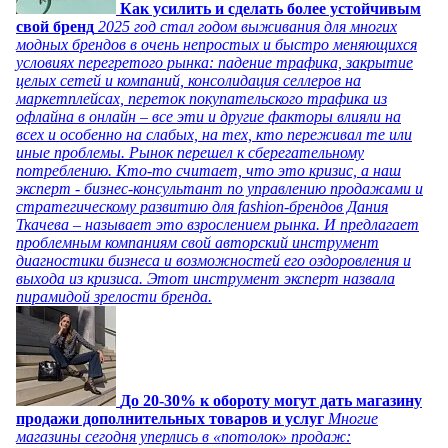
Как усилить и сделать более устойчивым
свой бренд
2025 год стал годом выживания для многих
модных брендов в очень непростых и быстро меняющихся
условиях перегретого рынка: падение трафика, закрытие
целых сетей и компаний, консолидация селлеров на
маркетплейсах, переток покупательского трафика из
офлайна в онлайн – все эти и другие факторы влияли на
всех и особенно на слабых, на тех, кто переживал те или
иные проблемы. Рынок перешел к сберегательному
потреблению. Кто-то считает, что это кризис, а наш
эксперт - бизнес-консультант по управлению продажами и
стратегическому развитию для fashion-брендов Дания
Ткачева – называет это взрослением рынка. И предлагает
проблемным компаниям свой авторский инструмент
диагностики бизнеса и возможностей его оздоровления и
выхода из кризиса. Этот инструмент эксперт назвала
пирамидой зрелости бренда.
До 20-30% к обороту могут дать магазину
продажи дополнительных товаров и услуг
Многие
магазины сегодня уперлись в «потолок» продаж: