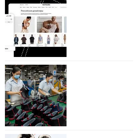
Shoes
Компания BALLINA Guangzhou Lihuang Footwear
Co., Ltd., основанная в 2011 году и расположенная в
Гуанчжоу, столице моды Китая, является
профессиональной обувной компанией,
объединяющей разработку, производство и…
07.08.2026
334
На платформе Lamoda - новый раздел и
условия продвижения локальных
дизайнерских марок
Российский маркетплейс Lamoda решил обновить
раздел для продажи продукции локальных
дизайнерских марок одежды, обуви и аксессуаров.
Бренды также получат маркетинговую…
06.08.2026
502
Объем мирового производства обуви в