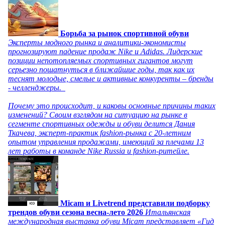
Борьба за рынок спортивной обуви
Эксперты модного рынка и аналитики-экономисты
прогнозируют падение продаж Nike и Adidas. Лидерские
позиции непотопляемых спортивных гигантов могут
серьезно пошатнуться в ближайшие годы, так как их
теснят молодые, смелые и активные конкуренты – бренды
- челленджеры.
Почему это происходит, и каковы основные причины таких
изменений? Своим взглядом на ситуацию на рынке в
сегменте спортивных одежды и обуви делится Дания
Ткачева, эксперт-практик fashion-рынка с 20-летним
опытом управления продажами, имеющий за плечами 13
лет работы в команде Nike Russia и fashion-ритейле.
Micam и Livetrend представили подборку
трендов обуви сезона весна-лето 2026
Итальянская
международная выставка обуви Micam представляет «Гид