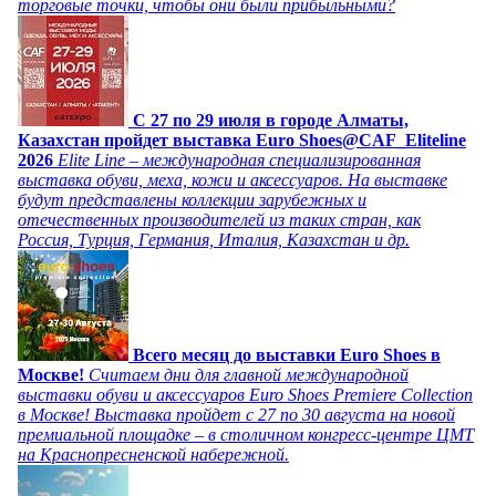
торговые точки, чтобы они были прибыльными?
C 27 по 29 июля в городе Алматы,
Казахстан пройдет выставка Euro Shoes@CAF_Eliteline
2026
Elite Line – международная специализированная
выставка обуви, меха, кожи и аксессуаров. На выставке
будут представлены коллекции зарубежных и
отечественных производителей из таких стран, как
Россия, Турция, Германия, Италия, Казахстан и др.
Всего месяц до выставки Euro Shoes в
Москве!
Считаем дни для главной международной
выставки обуви и аксессуаров Euro Shoes Premiere Collection
в Москве! Выставка пройдет с 27 по 30 августа на новой
премиальной площадке – в столичном конгресс-центре ЦМТ
на Краснопресненской набережной.