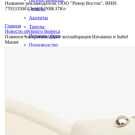
Название рекламодателя: ООО "Рикер Восток", ИНН:
7703335074, erid: LjN8K37Ko
Дизайн
Акценты
Главная
Тренды
Новости обувного бизнеса
Истории обуви
Пляжное настроение дарит коллаборация Havaianas и Isabel
Marant
Производство