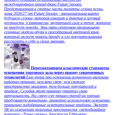
международного тренд-бюро Future Snoops.
Представленная в статье часть палитры сезона осень-
зима 2026/27 от Future Snoops - эмоциональная карта
будущего сезона, которая говорит о доверии и хрупкой
честности, о равновесии, внутренней силе и тепле, которое
не требует повода. Эти пять оттенков превращают
сезонные модели обуви в своеобразный цветовой язык,
который может помочь бренду и его покупательницам
рассказать о себе и своих эмоциях.
Пересматриваем классические стандарты
освещения торгового зала через призму современных
технологий
Еще вчера при освещении розничного магазина
работал принцип: чем ярче свет, чем светлее
пространство магазина, тем больше покупателей и
продаж. Сегодня этот принцип утратил свою
актуальность. На смену ему пришел тренд на хорошо
продуманную концепцию, грамотно используемое освещение,
правильно подобранные осветительные приборы. Эксперт
SR по освещению торговых пространств, светодизайнер
компании «Точка опоры» Анастасия Ефремова