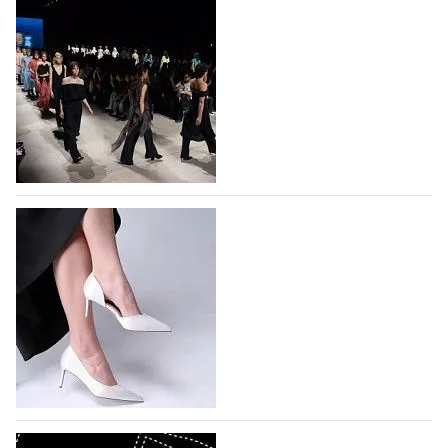
На участие в Московской неделе моды
подано 1047 заявок
На участие в седьмой Московской неделе моды,
которая пройдет в российской столице с 26 сентября
по 1 октября, уже подано 1047 заявок. Примерно
половину из них (494) прислали дизайнеры,
коллекции которых не были представлены в…
07.08.2026
479
BALLINA представит свои новинки на Euro