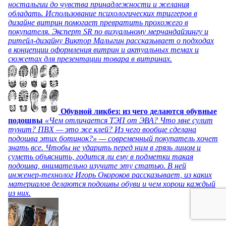
ностальгии до чувства принадлежности и желания
обладать. Использование психологических триггеров в
дизайне витрин помогает превратить прохожего в
покупателя. Эксперт SR по визуальному мерчандайзингу и
ритейл-дизайну Виктор Малыгин рассказывает о подходах
в концепции оформления витрин и актуальных темах и
сюжетах для презентации товара в витринах.
Обувной ликбез: из чего делаются обувные
подошвы
«Чем отличается ТЭП от ЭВА? Что мне сулит
тунит? ПВХ — это же клей? Из чего вообще сделана
подошва этих ботинок?» — современный покупатель хочет
знать все. Чтобы не ударить перед ним в грязь лицом и
суметь объяснить, годится ли ему в подметки такая
подошва, внимательно изучите эту статью. В ней
инженер-технолог Игорь Окороков рассказывает, из каких
материалов делаются подошвы обуви и чем хорош каждый
из них.