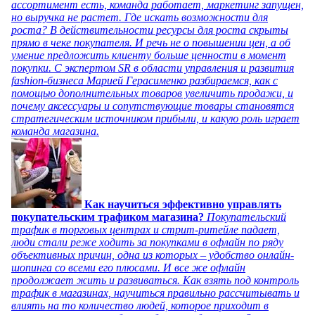
ассортимент есть, команда работает, маркетинг запущен,
но выручка не растет. Где искать возможности для
роста? В действительности ресурсы для роста скрыты
прямо в чеке покупателя. И речь не о повышении цен, а об
умение предложить клиенту больше ценности в момент
покупки. С экспертом SR в области управления и развития
fashion-бизнеса Марией Герасименко разбираемся, как с
помощью дополнительных товаров увеличить продажи, и
почему аксессуары и сопутствующие товары становятся
стратегическим источником прибыли, и какую роль играет
команда магазина.
Как научиться эффективно управлять
покупательским трафиком магазина?
Покупательский
трафик в торговых центрах и стрит-ритейле падает,
люди стали реже ходить за покупками в офлайн по ряду
объективных причин, одна из которых – удобство онлайн-
шопинга со всеми его плюсами. И все же офлайн
продолжает жить и развиваться. Как взять под контроль
трафик в магазинах, научиться правильно рассчитывать и
влиять на то количество людей, которое приходит в