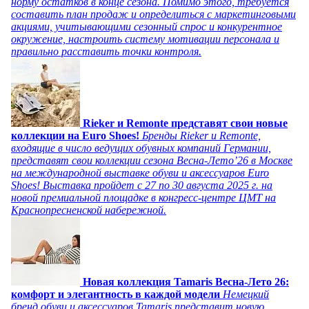
норму остатков в конце сезона. Помимо этого, требуется
составить план продаж и определиться с маркетинговыми
акциями, учитывающими сезонный спрос и конкурентное
окружение, настроить систему мотивации персонала и
правильно расставить точки контроля.
Rieker и Remonte представят свои новые
коллекции на Euro Shoes!
Бренды Rieker и Remonte,
входящие в число ведущих обувных компаний Германии,
представят свои коллекции сезона Весна-Лето’26 в Москве
на международной выставке обуви и аксессуаров Euro
Shoes! Выставка пройдет c 27 по 30 августа 2025 г. на
новой премиальной площадке в конгресс-центре ЦМТ на
Краснопресненской набережной.
Новая коллекция Tamaris Весна-Лето 26:
комфорт и элегантность в каждой модели
Немецкий
бренд обуви и аксессуаров Tamaris представит новую