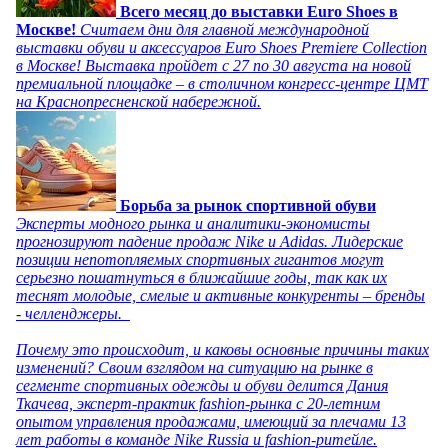
Всего месяц до выставки Euro Shoes в
Москве!
Считаем дни для главной международной
выставки обуви и аксессуаров Euro Shoes Premiere Collection
в Москве! Выставка пройдет с 27 по 30 августа на новой
премиальной площадке – в столичном конгресс-центре ЦМТ
на Краснопресненской набережной.
Борьба за рынок спортивной обуви
Эксперты модного рынка и аналитики-экономисты
прогнозируют падение продаж Nike и Adidas. Лидерские
позиции непотопляемых спортивных гигантов могут
серьезно пошатнуться в ближайшие годы, так как их
теснят молодые, смелые и активные конкуренты – бренды
- челленджеры.
Почему это происходит, и каковы основные причины таких
изменений? Своим взглядом на ситуацию на рынке в
сегменте спортивных одежды и обуви делится Дания
Ткачева, эксперт-практик fashion-рынка с 20-летним
опытом управления продажами, имеющий за плечами 13
лет работы в команде Nike Russia и fashion-ритейле.