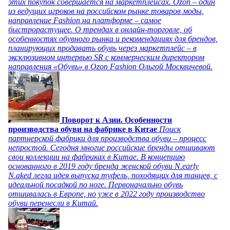
этих покупок совершается на маркетплейсах. Ozon – один
из ведущих игроков на российском рынке товаров моды,
направление Fashion на платформе – самое
быстрорастущее. О трендах в онлайн-торговле, об
особенностях обувного рынка и рекомендациях для брендов,
планирующих продавать обувь через маркетплейс – в
эксклюзивном интервью SR с коммерческим директором
направления «Обувь» в Ozon Fashion Ольгой Москвичевой.
Поворот к Азии. Особенности
производства обуви на фабрике в Китае
Поиск
партнерской фабрики для производства обуви – процесс
непростой. Сегодня многие российские бренды отшивают
свои коллекции на фабриках в Китае. В концепцию
основанного в 2019 году бренда женской обуви N.early
N.aked легла идея выпуска туфель, походящих для танцев, с
идеальной посадкой по ноге. Первоначально обувь
отшивалась в Европе, но уже в 2022 году производство
обуви перенесли в Китай.