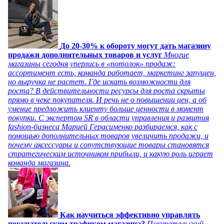
До 20-30% к обороту могут дать магазину
продажи дополнительных товаров и услуг
Многие
магазины сегодня уперлись в «потолок» продаж:
ассортимент есть, команда работает, маркетинг запущен,
но выручка не растет. Где искать возможности для
роста? В действительности ресурсы для роста скрыты
прямо в чеке покупателя. И речь не о повышении цен, а об
умение предложить клиенту больше ценности в момент
покупки. С экспертом SR в области управления и развития
fashion-бизнеса Марией Герасименко разбираемся, как с
помощью дополнительных товаров увеличить продажи, и
почему аксессуары и сопутствующие товары становятся
стратегическим источником прибыли, и какую роль играет
команда магазина.
Как научиться эффективно управлять
покупательским трафиком магазина?
Покупательский