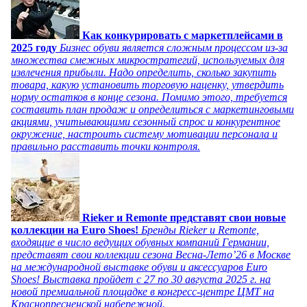
Как конкурировать с маркетплейсами в
2025 году
Бизнес обуви является сложным процессом из-за
множества смежных микростратегий, используемых для
извлечения прибыли. Надо определить, сколько закупить
товара, какую установить торговую наценку, утвердить
норму остатков в конце сезона. Помимо этого, требуется
составить план продаж и определиться с маркетинговыми
акциями, учитывающими сезонный спрос и конкурентное
окружение, настроить систему мотивации персонала и
правильно расставить точки контроля.
Rieker и Remonte представят свои новые
коллекции на Euro Shoes!
Бренды Rieker и Remonte,
входящие в число ведущих обувных компаний Германии,
представят свои коллекции сезона Весна-Лето’26 в Москве
на международной выставке обуви и аксессуаров Euro
Shoes! Выставка пройдет c 27 по 30 августа 2025 г. на
новой премиальной площадке в конгресс-центре ЦМТ на
Краснопресненской набережной.