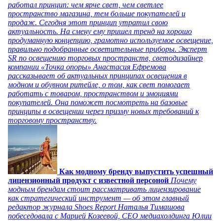
работал принцип: чем ярче свет, чем светлее
пространство магазина, тем больше покупателей и
продаж. Сегодня этот принцип утратил свою
актуальность. На смену ему пришел тренд на хорошо
продуманную концепцию, грамотно используемое освещение,
правильно подобранные осветительные приборы. Эксперт
SR по освещению торговых пространств, светодизайнер
компании «Точка опоры» Анастасия Ефремова
рассказывает об актуальных принципах освещения в
модном и обувном ритейле, о том, как свет помогает
работать с товаром, пространством и эмоциями
покупателей. Она поможет посмотреть на базовые
принципы в освещении через призму новых требований к
торговому пространству.
Как модному бренду выпустить успешный
лицензионный продукт с известной персоной
Почему
модным брендам стоит рассматривать лицензирование
как стратегический инструмент — об этом главный
редактор журнала Shoes Report Наталья Тимашова
побеседовала с Марией Козеевой, СЕО медиахолдинга Юлии