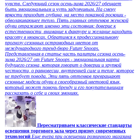
чувств. Следующий сезон осень-зима 2026/27 обещает
быть эмоциональным и чуть задумчивым. На смену
яркости приходит глубина, на место показной роскоши -
обволакивающее тепло. Пять главных оттенков женской
обуви отражают именно эти состояния: доверие к
естественности, внимание к фактуре и желание находить
красоту в нюансах. Обратимся к профессиональному
прогнозу сезонных остромодных цветов от
международного тренд-бюро Future Snoops.
Представленная в статье часть палитры сезона осень-
зима 2026/27 от Future Snoops - эмоциональная карта
будущего сезона, которая говорит о доверии и хрупкой
честности, о равновесии, внутренней силе и тепле, которое
не требует повода. Эти пять оттенков превращают
сезонные модели обуви в своеобразный цветовой язык,
который может помочь бренду и его покупательницам
рассказать о себе и своих эмоциях.
Пересматриваем классические стандарты
освещения торгового зала через призму современных
технологий
Еще вчера при освещении розничного магазина