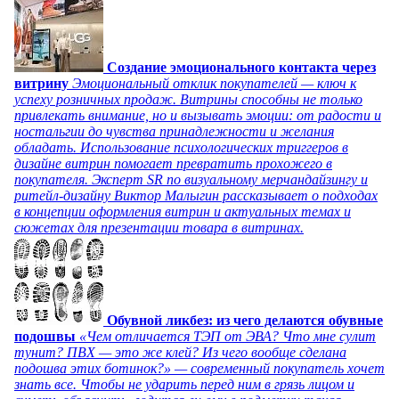
Создание эмоционального контакта через
витрину
Эмоциональный отклик покупателей — ключ к
успеху розничных продаж. Витрины способны не только
привлекать внимание, но и вызывать эмоции: от радости и
ностальгии до чувства принадлежности и желания
обладать. Использование психологических триггеров в
дизайне витрин помогает превратить прохожего в
покупателя. Эксперт SR по визуальному мерчандайзингу и
ритейл-дизайну Виктор Малыгин рассказывает о подходах
в концепции оформления витрин и актуальных темах и
сюжетах для презентации товара в витринах.
Обувной ликбез: из чего делаются обувные
подошвы
«Чем отличается ТЭП от ЭВА? Что мне сулит
тунит? ПВХ — это же клей? Из чего вообще сделана
подошва этих ботинок?» — современный покупатель хочет
знать все. Чтобы не ударить перед ним в грязь лицом и