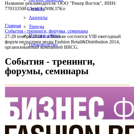
Название рекламодателя: ООО "Рикер Восток", ИНН:
7703335074, erid: LjN8K37Ko
Дизайн
Акценты
Главная
Тренды
События - тренинги, форумы, семинары
Истории обуви
27-28 ноября 2014 г. в Москве состоится VIII ежегодный
форум индустрии моды Fashion Retail&Distribution 2014,
Производство
организованный компанией BBCG.
События - тренинги,
форумы, семинары