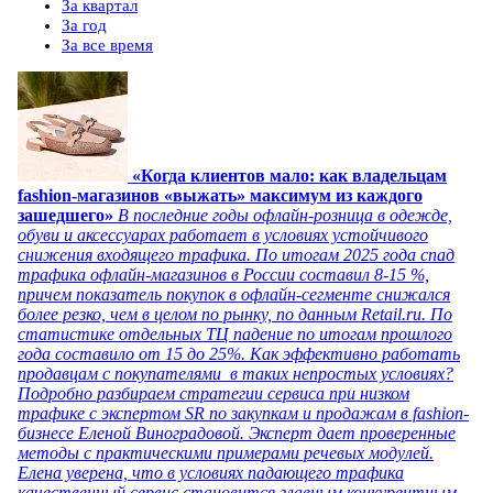
За квартал
За год
За все время
«Когда клиентов мало: как владельцам
fashion-магазинов «выжать» максимум из каждого
зашедшего»
В последние годы офлайн-розница в одежде,
обуви и аксессуарах работает в условиях устойчивого
снижения входящего трафика. По итогам 2025 года спад
трафика офлайн-магазинов в России составил 8-15 %,
причем показатель покупок в офлайн-сегменте снижался
более резко, чем в целом по рынку, по данным Retail.ru. По
статистике отдельных ТЦ падение по итогам прошлого
года составило от 15 до 25%. Как эффективно работать
продавцам с покупателями в таких непростых условиях?
Подробно разбираем стратегии сервиса при низком
трафике с экспертом SR по закупкам и продажам в fashion-
бизнесе Еленой Виноградовой. Эксперт дает проверенные
методы с практическими примерами речевых модулей.
Елена уверена, что в условиях падающего трафика
качественный сервис становится главным конкурентным