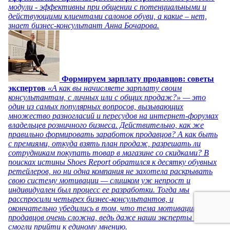
модули - эффективны при общении с потенциальными и
действующими клиентами салонов обуви, а какие – нет,
знает бизнес-консультант Анна Бочарова.
Формируем зарплату продавцов: советы
экспертов
«А как вы начисляете зарплату своим
консультантам, с личных или с общих продаж?» — это
один из самых популярных вопросов, вызывающих
множество разногласий и пересудов на интернет-форумах
владельцев розничного бизнеса. Действительно, как же
правильно формировать заработок продавцов? А как быть
с премиями, откуда взять план продаж, разрешать ли
сотрудникам покупать товар в магазине со скидками? В
поисках истины Shoes Report обратился к десятку обувных
ретейлеров, но ни одна компания не захотела раскрывать
свою систему мотивации — слишком уж непрост и
индивидуален был процесс ее разработки. Тогда мы
расспросили четырех бизнес-консультантов, и
окончательно убедились в том, что тема мотивации
продавцов очень сложна, ведь даже наши эксперты не
смогли прийти к единому мнению.