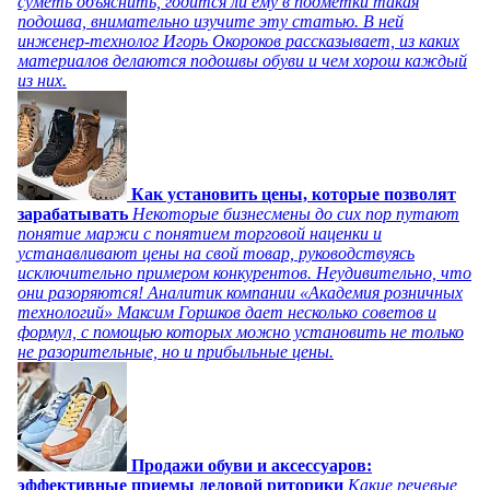
суметь объяснить, годится ли ему в подметки такая
подошва, внимательно изучите эту статью. В ней
инженер-технолог Игорь Окороков рассказывает, из каких
материалов делаются подошвы обуви и чем хорош каждый
из них.
Как установить цены, которые позволят
зарабатывать
Некоторые бизнесмены до сих пор путают
понятие маржи с понятием торговой наценки и
устанавливают цены на свой товар, руководствуясь
исключительно примером конкурентов. Неудивительно, что
они разоряются! Аналитик компании «Академия розничных
технологий» Максим Горшков дает несколько советов и
формул, с помощью которых можно установить не только
не разорительные, но и прибыльные цены.
Продажи обуви и аксессуаров:
эффективные приемы деловой риторики
Какие речевые