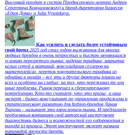
Высоцкой (входит в состав Продюсерского центра Андрея
Сергеевича Кончаловского) и бренд-директором бизнесов
«Едим Дома» и Julia Vysotskaya.
Как усилить и сделать более устойчивым
свой бренд
2025 год стал годом выживания для многих
модных брендов в очень непростых и быстро меняющихся
условиях перегретого рынка: падение трафика, закрытие
целых сетей и компаний, консолидация селлеров на
маркетплейсах, переток покупательского трафика из
офлайна в онлайн – все эти и другие факторы влияли на
всех и особенно на слабых, на тех, кто переживал те или
иные проблемы. Рынок перешел к сберегательному
потреблению. Кто-то считает, что это кризис, а наш
эксперт - бизнес-консультант по управлению продажами и
стратегическому развитию для fashion-брендов Дания
Ткачева – называет это взрослением рынка. И предлагает
проблемным компаниям свой авторский инструмент
диагностики бизнеса и возможностей его оздоровления и
выхода из кризиса. Этот инструмент эксперт назвала
пирамидой зрелости бренда.