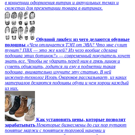
в концепции оформления витрин и актуальных темах и
сюжетах для презентации товара в витринах.
Обувной ликбез: из чего делаются обувные
подошвы
«Чем отличается ТЭП от ЭВА? Что мне сулит
тунит? ПВХ — это же клей? Из чего вообще сделана
подошва этих ботинок?» — современный покупатель хочет
знать все. Чтобы не ударить перед ним в грязь лицом и
суметь объяснить, годится ли ему в подметки такая
подошва, внимательно изучите эту статью. В ней
инженер-технолог Игорь Окороков рассказывает, из каких
материалов делаются подошвы обуви и чем хорош каждый
из них.
Как установить цены, которые позволят
зарабатывать
Некоторые бизнесмены до сих пор путают
понятие маржи с понятием торговой наценки и