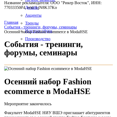
Название рекламодателя: ООО "Рикер Восток", ИНН:
7703335074, erid: LjN8K37Ko
Дизайн
Акценты
Главная
Тренды
События - тренинги, форумы, семинары
Истории обуви
Осенний набор Fashion ecommerce в ModaHSE
Производство
События - тренинги,
форумы, семинары
Осенний набор Fashion
ecommerce в ModaHSE
Мероприятие закончилось
Факультет ModaHSE НИУ ВШЭ приглашает абитуриентов