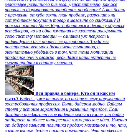
владельцев розничного бизнеса. Действительно, как же
правильно формировать заработок продавцов? А как быть
с премиями, откуда взять план продаж, разрешать ли
сотрудникам покупать товар в магазине со скидками? В
поисках истины Shoes Report обратился к десятку обувных
ретейлеров, но ни одна компания не захотела раскрывать
свою систему мотивации — слишком уж непрост и
индивидуален был процесс ее разработки. Тогда мы
расспросили четырех бизнес-консультантов, и
окончательно убедились в том, что тема мотивации
продавцов очень сложна, ведь даже наши эксперты не
смогли прийти к единому мнению.
Вся правда о байере. Кто он и как им
стать?
Байер – уже не новая, но по-прежнему популярная и
востребованная профессия. Быть байером модно. Байеры
стоят у истоков зарождения и развития трендов. Если
дизайнер предлагает свое видение моды в сезоне, то байер
отбирает наиболее интересные коммерческие идеи. Именно
от байеров зависит политика продаж магазинов и то, что,
в конце концов, будет носить покупатель. Эта профессия