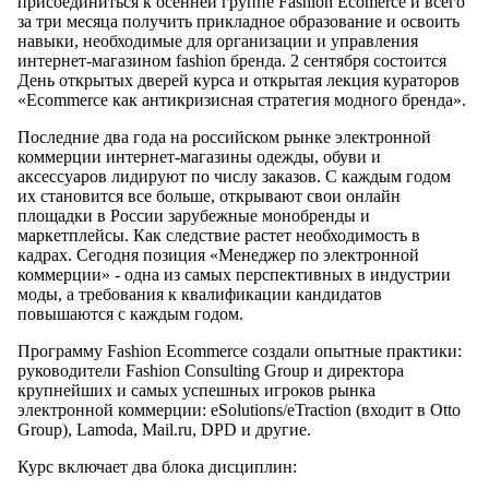
присоединиться к осенней группе Fashion Ecomerce и всего
за три месяца получить прикладное образование и освоить
навыки, необходимые для организации и управления
интернет-магазином fashion бренда. 2 сентября состоится
День открытых дверей курса и открытая лекция кураторов
«Eсommerce как антикризисная стратегия модного бренда».
Последние два года на российском рынке электронной
коммерции интернет-магазины одежды, обуви и
аксессуаров лидируют по числу заказов. С каждым годом
их становится все больше, открывают свои онлайн
площадки в России зарубежные монобренды и
маркетплейсы. Как следствие растет необходимость в
кадрах. Сегодня позиция «Менеджер по электронной
коммерции» - одна из самых перспективных в индустрии
моды, а требования к квалификации кандидатов
повышаются с каждым годом.
Программу Fashion Ecommerce создали опытные практики:
руководители Fashion Consulting Group и директора
крупнейших и самых успешных игроков рынка
электронной коммерции: eSolutions/eTraction (входит в Otto
Group), Lamoda, Mail.ru, DPD и другие.
Курс включает два блока дисциплин: