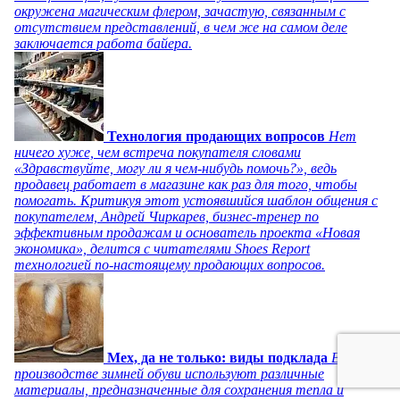
окружена магическим флером, зачастую, связанным с
отсутствием представлений, в чем же на самом деле
заключается работа байера.
Технология продающих вопросов
Нет
ничего хуже, чем встреча покупателя словами
«Здравствуйте, могу ли я чем-нибудь помочь?», ведь
продавец работает в магазине как раз для того, чтобы
помогать. Критикуя этот устоявшийся шаблон общения с
покупателем, Андрей Чиркарев, бизнес-тренер по
эффективным продажам и основатель проекта «Новая
экономика», делится с читателями Shoes Report
технологией по-настоящему продающих вопросов.
Мех, да не только: виды подклада
В
производстве зимней обуви используют различные
материалы, предназначенные для сохранения тепла и