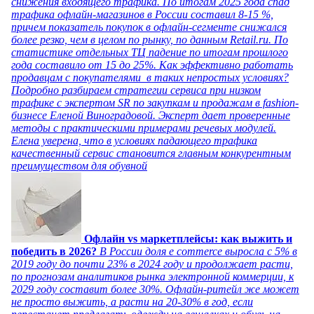
снижения входящего трафика. По итогам 2025 года спад
трафика офлайн-магазинов в России составил 8-15 %,
причем показатель покупок в офлайн-сегменте снижался
более резко, чем в целом по рынку, по данным Retail.ru. По
статистике отдельных ТЦ падение по итогам прошлого
года составило от 15 до 25%. Как эффективно работать
продавцам с покупателями в таких непростых условиях?
Подробно разбираем стратегии сервиса при низком
трафике с экспертом SR по закупкам и продажам в fashion-
бизнесе Еленой Виноградовой. Эксперт дает проверенные
методы с практическими примерами речевых модулей.
Елена уверена, что в условиях падающего трафика
качественный сервис становится главным конкурентным
преимуществом для обувной
Офлайн vs маркетплейсы: как выжить и
победить в 2026?
В России доля e commerce выросла с 5% в
2019 году до почти 23% в 2024 году и продолжает расти,
по прогнозам аналитиков рынка электронной коммерции, к
2029 году составит более 30%. Офлайн-ритейл же может
не просто выжить, а расти на 20-30% в год, если