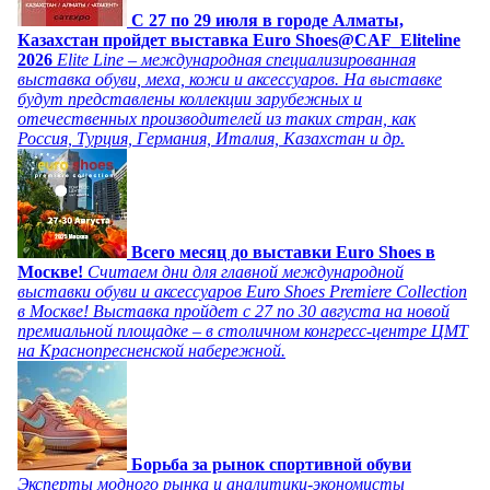
C 27 по 29 июля в городе Алматы,
Казахстан пройдет выставка Euro Shoes@CAF_Eliteline
2026
Elite Line – международная специализированная
выставка обуви, меха, кожи и аксессуаров. На выставке
будут представлены коллекции зарубежных и
отечественных производителей из таких стран, как
Россия, Турция, Германия, Италия, Казахстан и др.
Всего месяц до выставки Euro Shoes в
Москве!
Считаем дни для главной международной
выставки обуви и аксессуаров Euro Shoes Premiere Collection
в Москве! Выставка пройдет с 27 по 30 августа на новой
премиальной площадке – в столичном конгресс-центре ЦМТ
на Краснопресненской набережной.
Борьба за рынок спортивной обуви
Эксперты модного рынка и аналитики-экономисты