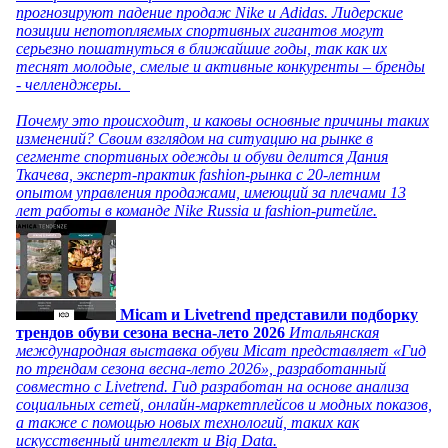
прогнозируют падение продаж Nike и Adidas. Лидерские
позиции непотопляемых спортивных гигантов могут
серьезно пошатнуться в ближайшие годы, так как их
теснят молодые, смелые и активные конкуренты – бренды
- челленджеры.
Почему это происходит, и каковы основные причины таких
изменений? Своим взглядом на ситуацию на рынке в
сегменте спортивных одежды и обуви делится Дания
Ткачева, эксперт-практик fashion-рынка с 20-летним
опытом управления продажами, имеющий за плечами 13
лет работы в команде Nike Russia и fashion-ритейле.
Micam и Livetrend представили подборку
трендов обуви сезона весна-лето 2026
Итальянская
международная выставка обуви Micam представляет «Гид
по трендам сезона весна-лето 2026», разработанный
совместно с Livetrend. Гид разработан на основе анализа
социальных сетей, онлайн-маркетплейсов и модных показов,
а также с помощью новых технологий, таких как
искусственный интеллект и Big Data.