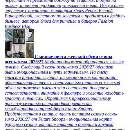
перестанет предлагать одежду на вешалках и обувь на
полках, и начнет продавать уникальный опыт. Обсуждаем
эту тему с постоянным автором Shoes Report Еленой
Виноградовой, экспертом по закупкам и продажам в fashion-
бизнесе, автором блога для ритейла и байеров Fashion
Business Blog.
Главные цвета женской обуви сезона
осень-зима 2026/27
Мода продолжает обращаться к языку
чувств. Следующий сезон осень-зима 2026/27 обещает
быть эмоциональным и чуть задумчивым. На смену
яркости приходит глубина, на место показной роскоши -
обволакивающее тепло. Пять главных оттенков женской
обуви отражают именно эти состояния: доверие к
естественности, внимание к фактуре и желание находить
красоту в нюансах. Обратимся к профессиональному
прогнозу сезонных остромодных цветов от
международного тренд-бюро Future Snoops.
Представленная в статье часть палитры сезона осень-
зима 2026/27 от Future Snoops - эмоциональная карта
будущего сезона, которая говорит о доверии и хрупкой
честности, о равновесии, внутренней силе и тепле, которое