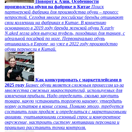
Поворот к Азии. Особенности
производства обуви на фабрике в Китае
Поиск
партнерской фабрики для производства обуви – процесс
непростой. Сегодня многие российские бренды отшивают
свои коллекции на фабриках в Китае. В концепцию
основанного в 2019 году бренда женской обуви N.early
N.aked легла идея выпуска туфель, походящих для танцев, с
идеальной посадкой по ноге. Первоначально обувь
отшивалась в Европе, но уже в 2022 году производство
обуви перенесли в Китай.
Как конкурировать с маркетплейсами в
2025 году
Бизнес обуви является сложным процессом из-за
множества смежных микростратегий, используемых для
извлечения прибыли. Надо определить, сколько закупить
товара, какую установить торговую наценку, утвердить
норму остатков в конце сезона. Помимо этого, требуется
составить план продаж и определиться с маркетинговыми
акциями, учитывающими сезонный спрос и конкурентное
окружение, настроить систему мотивации персонала и
правильно расставить точки контроля.