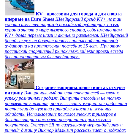
KV+ кроссовки для города и для спорта
впервые на Euro Shoes
Швейцарский бренд KV+ не так
хорошо известен широкой российской аудитории, но его
хорошо знают в мире лыжного спорта, ведь именно там
KV+ делал первые шаги и активно развивался. Швейцарский
бренд заслужил доверие профессиональной спортивной
аудитории на протяжении последних 35 лет. При этом
российский спортивный рынок лыжной экипировки всегда
был приоритетным для швейцарцев.
Создание эмоционального контакта через
витрину
Эмоциональный отклик покупателей — ключ к
успеху розничных продаж. Витрины способны не только
привлекать внимание, но и вызывать эмоции: от радости и
ностальгии до чувства принадлежности и желания
обладать. Использование психологических триггеров в
дизайне витрин помогает превратить прохожего в
покупателя. Эксперт SR по визуальному мерчандайзингу и
ритейл-дизайну Виктор Малыгин рассказывает о подходах