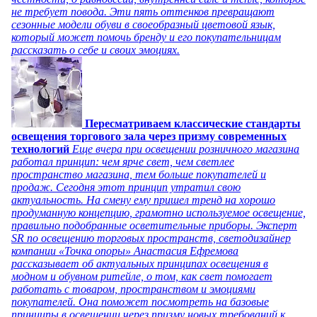
не требует повода. Эти пять оттенков превращают
сезонные модели обуви в своеобразный цветовой язык,
который может помочь бренду и его покупательницам
рассказать о себе и своих эмоциях.
Пересматриваем классические стандарты
освещения торгового зала через призму современных
технологий
Еще вчера при освещении розничного магазина
работал принцип: чем ярче свет, чем светлее
пространство магазина, тем больше покупателей и
продаж. Сегодня этот принцип утратил свою
актуальность. На смену ему пришел тренд на хорошо
продуманную концепцию, грамотно используемое освещение,
правильно подобранные осветительные приборы. Эксперт
SR по освещению торговых пространств, светодизайнер
компании «Точка опоры» Анастасия Ефремова
рассказывает об актуальных принципах освещения в
модном и обувном ритейле, о том, как свет помогает
работать с товаром, пространством и эмоциями
покупателей. Она поможет посмотреть на базовые
принципы в освещении через призму новых требований к