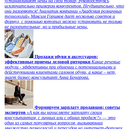
устанавливают цены на свой товар, руководствуясь
исключительно примером конкурентов. Неудивительно, что
они разоряются! Аналитик компании «Академия розничных
технологий» Максим Горшков дает несколько советов и
формул, с помощью которых можно установить не только
не разорительные, но и прибыльные цены.
Продажи обуви и аксессуаров:
эффективные приемы деловой риторики
Какие речевые
модули - эффективны при общении с потенциальными и
действующими клиентами салонов обуви, а какие – нет,
знает бизнес-консультант Анна Бочарова.
Формируем зарплату продавцов: советы
экспертов
«А как вы начисляете зарплату своим
консультантам, с личных или с общих продаж?» — это
один из самых популярных вопросов, вызывающих
множество разногласий и пересудов на интернет-форумах