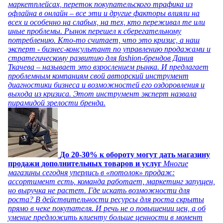
маркетплейсах, переток покупательского трафика из
офлайна в онлайн – все эти и другие факторы влияли на
всех и особенно на слабых, на тех, кто переживал те или
иные проблемы. Рынок перешел к сберегательному
потреблению. Кто-то считает, что это кризис, а наш
эксперт - бизнес-консультант по управлению продажами и
стратегическому развитию для fashion-брендов Дания
Ткачева – называет это взрослением рынка. И предлагает
проблемным компаниям свой авторский инструмент
диагностики бизнеса и возможностей его оздоровления и
выхода из кризиса. Этот инструмент эксперт назвала
пирамидой зрелости бренда.
До 20-30% к обороту могут дать магазину
продажи дополнительных товаров и услуг
Многие
магазины сегодня уперлись в «потолок» продаж:
ассортимент есть, команда работает, маркетинг запущен,
но выручка не растет. Где искать возможности для
роста? В действительности ресурсы для роста скрыты
прямо в чеке покупателя. И речь не о повышении цен, а об
умение предложить клиенту больше ценности в момент