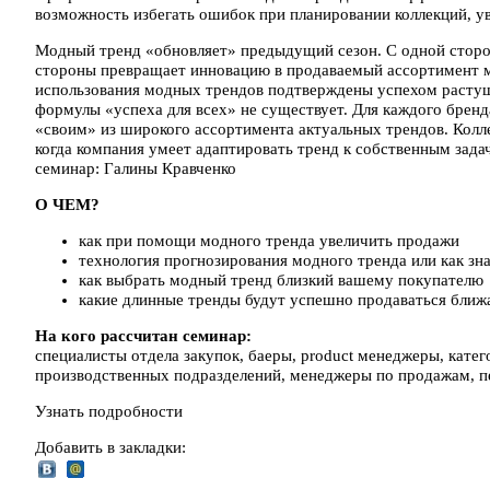
возможность избегать ошибок при планировании коллекций, у
Модный тренд «обновляет» предыдущий сезон. С одной сторо
стороны превращает инновацию в продаваемый ассортимент 
использования модных трендов подтверждены успехом растуще
формулы «успеха для всех» не существует. Для каждого бренд
«своим» из широкого ассортимента актуальных трендов. Колл
когда компания умеет адаптировать тренд к собственным задач
семинар: Галины Кравченко
О ЧЕМ?
как при помощи модного тренда увеличить продажи
технология прогнозирования модного тренда или как зна
как выбрать модный тренд близкий вашему покупателю
какие длинные тренды будут успешно продаваться ближ
На кого рассчитан семинар:
специалисты отдела закупок, баеры, product менеджеры, кат
производственных подразделений, менеджеры по продажам, п
Узнать подробности
Добавить в закладки: