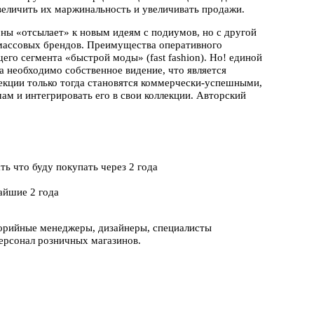
величить их маржинальность и увеличивать продажи.
ны «отсылает» к новым идеям с подиумов, но с другой
массовых брендов. Преимущества оперативного
го сегмента «быстрой моды» (fast fashion). Но! единой
а необходимо собственное видение, что является
екции только тогда становятся коммерчески-успешными,
ам и интегрировать его в свои коллекции. Авторский
ть что буду покупать через 2 года
айшие 2 года
егорийные менеджеры, дизайнеры, специалисты
ерсонал розничных магазинов.