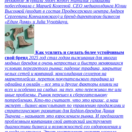
редактор журнала Shoes Report Наталья Тимашова
побеседовала с Марией Козеевой, СЕО медиахолдинга Юлии
Высоцкой (входит в состав Продюсерского центра Андрея
Сергеевича Кончаловского) и бренд-директором бизнесов
«Едим Дома» и Julia Vysotskaya.
Как усилить и сделать более устойчивым
свой бренд
2025 год стал годом выживания для многих
модных брендов в очень непростых и быстро меняющихся
условиях перегретого рынка: падение трафика, закрытие
целых сетей и компаний, консолидация селлеров на
маркетплейсах, переток покупательского трафика из
офлайна в онлайн – все эти и другие факторы влияли на
всех и особенно на слабых, на тех, кто переживал те или
иные проблемы. Рынок перешел к сберегательному
потреблению. Кто-то считает, что это кризис, а наш
эксперт - бизнес-консультант по управлению продажами и
стратегическому развитию для fashion-брендов Дания
Ткачева – называет это взрослением рынка. И предлагает
проблемным компаниям свой авторский инструмент
диагностики бизнеса и возможностей его оздоровления и
выхода из кризиса. Этот инструмент эксперт назвала