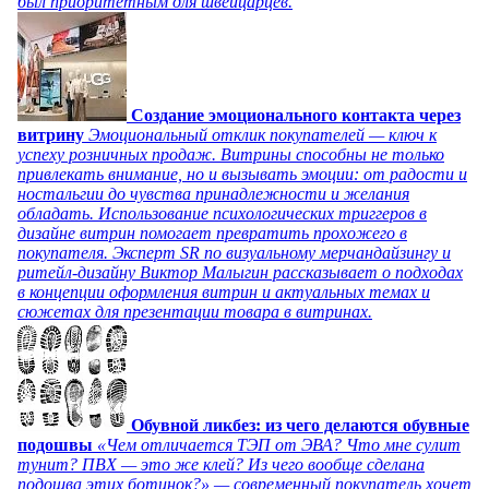
был приоритетным для швейцарцев.
Создание эмоционального контакта через
витрину
Эмоциональный отклик покупателей — ключ к
успеху розничных продаж. Витрины способны не только
привлекать внимание, но и вызывать эмоции: от радости и
ностальгии до чувства принадлежности и желания
обладать. Использование психологических триггеров в
дизайне витрин помогает превратить прохожего в
покупателя. Эксперт SR по визуальному мерчандайзингу и
ритейл-дизайну Виктор Малыгин рассказывает о подходах
в концепции оформления витрин и актуальных темах и
сюжетах для презентации товара в витринах.
Обувной ликбез: из чего делаются обувные
подошвы
«Чем отличается ТЭП от ЭВА? Что мне сулит
тунит? ПВХ — это же клей? Из чего вообще сделана
подошва этих ботинок?» — современный покупатель хочет