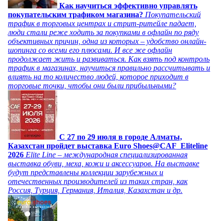
Как научиться эффективно управлять
покупательским трафиком магазина?
Покупательский
трафик в торговых центрах и стрит-ритейле падает,
люди стали реже ходить за покупками в офлайн по ряду
объективных причин, одна из которых – удобство онлайн-
шопинга со всеми его плюсами. И все же офлайн
продолжает жить и развиваться. Как взять под контроль
трафик в магазинах, научиться правильно рассчитывать и
влиять на то количество людей, которое приходит в
торговые точки, чтобы они были прибыльными?
C 27 по 29 июля в городе Алматы,
Казахстан пройдет выставка Euro Shoes@CAF_Eliteline
2026
Elite Line – международная специализированная
выставка обуви, меха, кожи и аксессуаров. На выставке
будут представлены коллекции зарубежных и
отечественных производителей из таких стран, как
Россия, Турция, Германия, Италия, Казахстан и др.