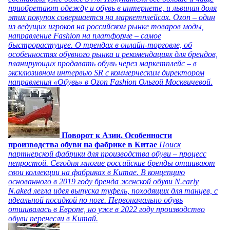
приобретают одежду и обувь в интернете, и львиная доля
этих покупок совершается на маркетплейсах. Ozon – один
из ведущих игроков на российском рынке товаров моды,
направление Fashion на платформе – самое
быстрорастущее. О трендах в онлайн-торговле, об
особенностях обувного рынка и рекомендациях для брендов,
планирующих продавать обувь через маркетплейс – в
эксклюзивном интервью SR с коммерческим директором
направления «Обувь» в Ozon Fashion Ольгой Москвичевой.
Поворот к Азии. Особенности
производства обуви на фабрике в Китае
Поиск
партнерской фабрики для производства обуви – процесс
непростой. Сегодня многие российские бренды отшивают
свои коллекции на фабриках в Китае. В концепцию
основанного в 2019 году бренда женской обуви N.early
N.aked легла идея выпуска туфель, походящих для танцев, с
идеальной посадкой по ноге. Первоначально обувь
отшивалась в Европе, но уже в 2022 году производство
обуви перенесли в Китай.