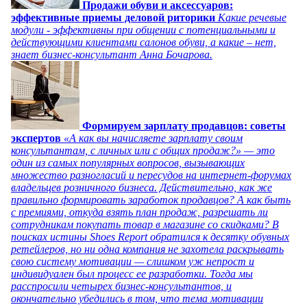
Продажи обуви и аксессуаров:
эффективные приемы деловой риторики
Какие речевые
модули - эффективны при общении с потенциальными и
действующими клиентами салонов обуви, а какие – нет,
знает бизнес-консультант Анна Бочарова.
Формируем зарплату продавцов: советы
экспертов
«А как вы начисляете зарплату своим
консультантам, с личных или с общих продаж?» — это
один из самых популярных вопросов, вызывающих
множество разногласий и пересудов на интернет-форумах
владельцев розничного бизнеса. Действительно, как же
правильно формировать заработок продавцов? А как быть
с премиями, откуда взять план продаж, разрешать ли
сотрудникам покупать товар в магазине со скидками? В
поисках истины Shoes Report обратился к десятку обувных
ретейлеров, но ни одна компания не захотела раскрывать
свою систему мотивации — слишком уж непрост и
индивидуален был процесс ее разработки. Тогда мы
расспросили четырех бизнес-консультантов, и
окончательно убедились в том, что тема мотивации