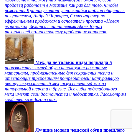
продавец работает в магазине как раз для того, чтобы
помогать. Критикуя этот устоявшийся шаблон общения с
покупателем, Андрей Чиркарев, бизнес-тренер по
эффективным продажам и основатель проекта «Новая
экономика», делится с читателями Shoes Report
технологией по-настоящему продающих вопросов.
Мех, да не только: виды подклада
В
производстве зимней обуви используют различные
материалы, предназначенные для сохранения тепла и
отвечающие требованиям потребителей: натуральную
овчину, искусственный мех, искусственный мех из
натуральной шерсти и другие. Все виды подкладочного
меха имеют свои достоинства и недостатки. Рассмотрим
свойства каждого из них.
Лучшие модели чешской обуви прошлого