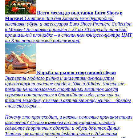
Всего месяц до выставки Euro Shoes в
Москве!
Считаем дни для главной международной
выставки обуви и аксессуаров Euro Shoes Premiere Collection
в Москве! Выставка пройдет с 27 по 30 августа на новой
премиальной площадке – в столичном конгресс-центре ЦМТ
на Краснопресненской набережной.
Борьба за рынок спортивной обуви
Эксперты модного рынка и аналитики-экономисты
прогнозируют падение продаж Nike и Adidas. Лидерские
позиции непотопляемых спортивных гигантов могут
серьезно пошатнуться в ближайшие годы, так как их
теснят молодые, смелые и активные конкуренты – бренды
- челленджеры.
Почему это происходит, и каковы основные причины таких
изменений? Своим взглядом на ситуацию на рынке в
сегменте спортивных одежды и обуви делится Дания
Ткачева, эксперт-практик fashion-рынка с 20-летним