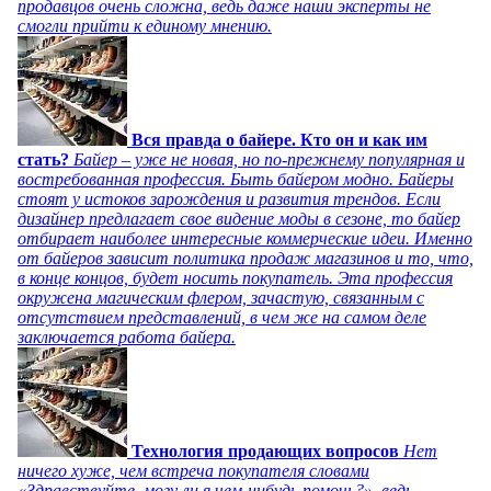
продавцов очень сложна, ведь даже наши эксперты не
смогли прийти к единому мнению.
Вся правда о байере. Кто он и как им
стать?
Байер – уже не новая, но по-прежнему популярная и
востребованная профессия. Быть байером модно. Байеры
стоят у истоков зарождения и развития трендов. Если
дизайнер предлагает свое видение моды в сезоне, то байер
отбирает наиболее интересные коммерческие идеи. Именно
от байеров зависит политика продаж магазинов и то, что,
в конце концов, будет носить покупатель. Эта профессия
окружена магическим флером, зачастую, связанным с
отсутствием представлений, в чем же на самом деле
заключается работа байера.
Технология продающих вопросов
Нет
ничего хуже, чем встреча покупателя словами
«Здравствуйте, могу ли я чем-нибудь помочь?», ведь