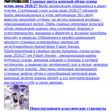
Главные цвета женской обуви сезона
осень-зима 2026/27
Мода продолжает обращаться к языку
чувств. Следующий сезон осень-зима 2026/27 обещает
быть эмоциональным и чуть задумчивым. На смену
яркости приходит глубина, на место показной роскоши -
обволакивающее тепло. Пять главных оттенков женской
обуви отражают именно эти состояния: доверие к
естественности, внимание к фактуре и желание находить
красоту в нюансах. Обратимся к профессиональному
прогнозу сезонных остромодных цветов от
международного тренд-бюро Future Snoops.
Представленная в статье часть палитры сезона осень-
зима 2026/27 от Future Snoops - эмоциональная карта
будущего сезона, которая говорит о доверии и хрупкой
честности, о равновесии, внутренней силе и тепле, которое
не требует повода. Эти пять оттенков превращают
сезонные модели обуви в своеобразный цветовой язык,
который может помочь бренду и его покупательницам
рассказать о себе и своих эмоциях.
Пересматриваем классические стандарты