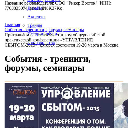
Название рекламодателя: ООО "Рикер Восток", ИНН:
7703335074, erid: LjN8K37Ko
Дизайн
Акценты
Главная
Тренды
События - тренинги, форумы, семинары
Истории обуви
Приглашаем вас стать участником общероссийской
практической конференции «УПРАВЛЕНИЕ
Производство
СБЫТОМ-2015», которая состоится 19-20 марта в Москве.
События - тренинги,
форумы, семинары