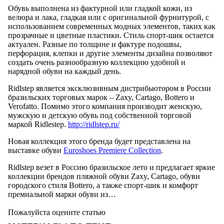
Обувь выполнена из фактурной или гладкой кожи, из
велюра и лака, гладкая или с оригинальной фурнитурой, с
использованием современных модных элементов, таких как
прозрачные и цветные пластики. Стиль спорт-шик остается
актуален. Разные по толщине и фактуре подошвы,
перфорация, клепки и другие элементы дизайна позволяют
создать очень разнообразную коллекцию удобной и
нарядной обуви на каждый день.
Ridlstep является эксклюзивным дистрибьютором в России
бразильских торговых марок – Zaxy, Cartago, Bottero и
Verofatto. Помимо этого компания производит женскую,
мужскую и детскую обувь под собственной торговой
маркой Ridlestep.
http://ridlstep.ru/
Новая коллекция этого бренда будет представлена на
выставке обуви
Euroshoes Premiere Collection
.
Ridlstep везет в Россию бразильское лето и предлагает яркие
коллекции брендов пляжной обуви Zaxy, Cartago, обуви
городского стиля Bottero, а также спорт-шик и комфорт
премиальной марки обуви из…
Пожалуйста оцените статью