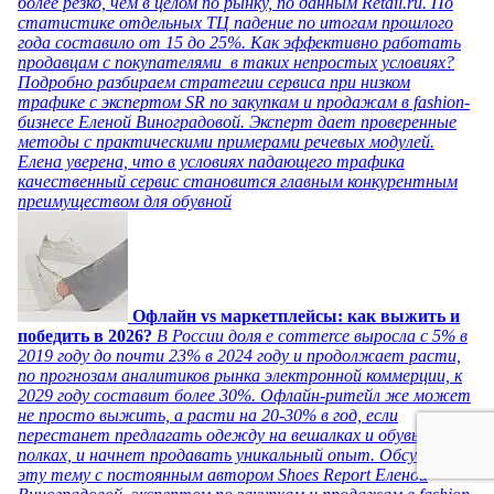
более резко, чем в целом по рынку, по данным Retail.ru. По
статистике отдельных ТЦ падение по итогам прошлого
года составило от 15 до 25%. Как эффективно работать
продавцам с покупателями в таких непростых условиях?
Подробно разбираем стратегии сервиса при низком
трафике с экспертом SR по закупкам и продажам в fashion-
бизнесе Еленой Виноградовой. Эксперт дает проверенные
методы с практическими примерами речевых модулей.
Елена уверена, что в условиях падающего трафика
качественный сервис становится главным конкурентным
преимуществом для обувной
Офлайн vs маркетплейсы: как выжить и
победить в 2026?
В России доля e commerce выросла с 5% в
2019 году до почти 23% в 2024 году и продолжает расти,
по прогнозам аналитиков рынка электронной коммерции, к
2029 году составит более 30%. Офлайн-ритейл же может
не просто выжить, а расти на 20-30% в год, если
перестанет предлагать одежду на вешалках и обувь на
полках, и начнет продавать уникальный опыт. Обсуждаем
эту тему с постоянным автором Shoes Report Еленой