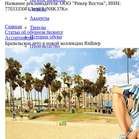
Название рекламодателя: ООО "Рикер Восток", ИНН:
7703335074, erid: LjN8K37Ko
Дизайн
Акценты
Главная
Тренды
Статьи об обувном бизнесе
Истории обуви
Ассортимент
Бразильское лето в новой коллекции Ridlstep
Производство