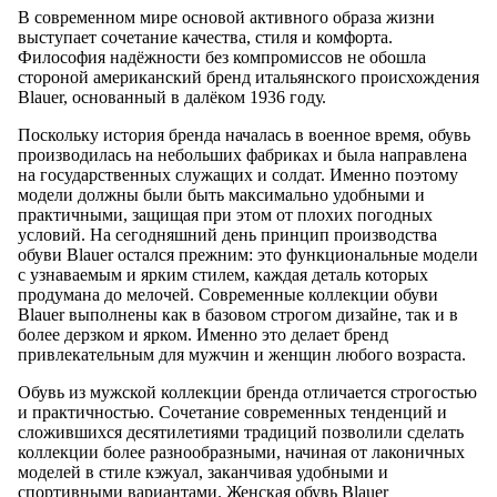
В современном мире основой активного образа жизни
выступает сочетание качества, стиля и комфорта.
Философия надёжности без компромиссов не обошла
стороной американский бренд итальянского происхождения
Blauer, основанный в далёком 1936 году.
Поскольку история бренда началась в военное время, обувь
производилась на небольших фабриках и была направлена
на государственных служащих и солдат. Именно поэтому
модели должны были быть максимально удобными и
практичными, защищая при этом от плохих погодных
условий. На сегодняшний день принцип производства
обуви Blauer остался прежним: это функциональные модели
с узнаваемым и ярким стилем, каждая деталь которых
продумана до мелочей. Современные коллекции обуви
Blauer выполнены как в базовом строгом дизайне, так и в
более дерзком и ярком. Именно это делает бренд
привлекательным для мужчин и женщин любого возраста.
Обувь из мужской коллекции бренда отличается строгостью
и практичностью. Сочетание современных тенденций и
сложившихся десятилетиями традиций позволили сделать
коллекции более разнообразными, начиная от лаконичных
моделей в стиле кэжуал, заканчивая удобными и
спортивными вариантами. Женская обувь Blauer