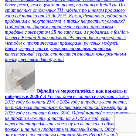
более резко, чем в целом по рынку, по данным Retail.ru. По
статистике отдельных ТЦ падение по итогам прошлого
года составило от 15 до 25%. Как эффективно работать
продавцам с покупателями в таких непростых условиях?
Подробно разбираем стратегии сервиса при низком
трафике с экспертом SR по закупкам и продажам в fashion-
бизнесе Еленой Виноградовой. Эксперт дает проверенные
методы с практическими примерами речевых модулей.
Елена уверена, что в условиях падающего трафика
качественный сервис становится главным конкурентным
преимуществом для обувной
Офлайн vs маркетплейсы: как выжить и
победить в 2026?
В России доля e commerce выросла с 5% в
2019 году до почти 23% в 2024 году и продолжает расти,
по прогнозам аналитиков рынка электронной коммерции, к
2029 году составит более 30%. Офлайн-ритейл же может
не просто выжить, а расти на 20-30% в год, если
перестанет предлагать одежду на вешалках и обувь на
полках, и начнет продавать уникальный опыт. Обсуждаем
эту тему с постоянным автором Shoes Report Еленой