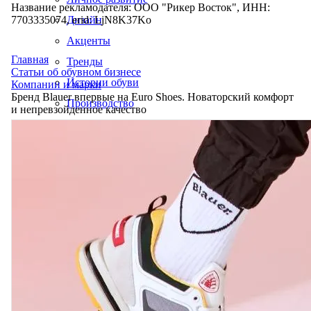
Название рекламодателя: ООО "Рикер Восток", ИНН:
7703335074, erid: LjN8K37Ko
Дизайн
Акценты
Главная
Тренды
Статьи об обувном бизнесе
Истории обуви
Компании и марки
Бренд Blauer впервые на Euro Shoes. Новаторский комфорт
Производство
и непревзойденное качество