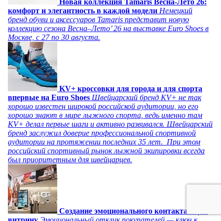
Новая коллекция Tamaris Весна-Лето 26:
комфорт и элегантность в каждой модели
Немецкий
бренд обуви и аксессуаров Tamaris представит новую
коллекцию сезона Весна–Лето’ 26 на выставке Euro Shoes в
Москве, с 27 по 30 августа.
KV+ кроссовки для города и для спорта
впервые на Euro Shoes
Швейцарский бренд KV+ не так
хорошо известен широкой российской аудитории, но его
хорошо знают в мире лыжного спорта, ведь именно там
KV+ делал первые шаги и активно развивался. Швейцарский
бренд заслужил доверие профессиональной спортивной
аудитории на протяжении последних 35 лет. При этом
российский спортивный рынок лыжной экипировки всегда
был приоритетным для швейцарцев.
Создание эмоционального контакта через
витрину
Эмоциональный отклик покупателей — ключ к