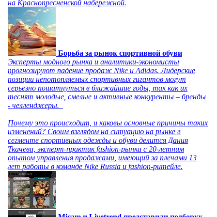
на Краснопресненской набережной.
Борьба за рынок спортивной обуви
Эксперты модного рынка и аналитики-экономисты
прогнозируют падение продаж Nike и Adidas. Лидерские
позиции непотопляемых спортивных гигантов могут
серьезно пошатнуться в ближайшие годы, так как их
теснят молодые, смелые и активные конкуренты – бренды
- челленджеры.
Почему это происходит, и каковы основные причины таких
изменений? Своим взглядом на ситуацию на рынке в
сегменте спортивных одежды и обуви делится Дания
Ткачева, эксперт-практик fashion-рынка с 20-летним
опытом управления продажами, имеющий за плечами 13
лет работы в команде Nike Russia и fashion-ритейле.
Micam и Livetrend представили подборку