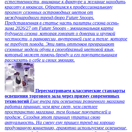
естественности, внимание к фактуре и желание находить
красоту в нюансах. Обратимся к профессиональному
прогнозу сезонных остромодных цветов от
международного тренд-бюро Future Snoops.
Представленная в статье часть палитры сезона осень-
зима 2026/27 от Future Snoops - эмоциональная карта
будущего сезона, которая говорит о доверии и хрупкой
честности, о равновесии, внутренней силе и тепле, которое
не требует повода. Эти пять оттенков превращают
сезонные модели обуви в своеобразный цветовой язык,
который может помочь бренду и его покупательницам
рассказать о себе и своих эмоциях.
Пересматриваем классические стандарты
освещения торгового зала через призму современных
технологий
Еще вчера при освещении розничного магазина
работал принцип: чем ярче свет, чем светлее
пространство магазина, тем больше покупателей и
продаж. Сегодня этот принцип утратил свою
актуальность. На смену ему пришел тренд на хорошо
продуманную концепцию, грамотно используемое освещение,