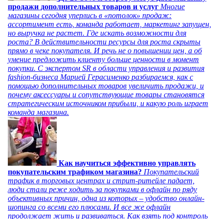
продажи дополнительных товаров и услуг
Многие
магазины сегодня уперлись в «потолок» продаж:
ассортимент есть, команда работает, маркетинг запущен,
но выручка не растет. Где искать возможности для
роста? В действительности ресурсы для роста скрыты
прямо в чеке покупателя. И речь не о повышении цен, а об
умение предложить клиенту больше ценности в момент
покупки. С экспертом SR в области управления и развития
fashion-бизнеса Марией Герасименко разбираемся, как с
помощью дополнительных товаров увеличить продажи, и
почему аксессуары и сопутствующие товары становятся
стратегическим источником прибыли, и какую роль играет
команда магазина.
Как научиться эффективно управлять
покупательским трафиком магазина?
Покупательский
трафик в торговых центрах и стрит-ритейле падает,
люди стали реже ходить за покупками в офлайн по ряду
объективных причин, одна из которых – удобство онлайн-
шопинга со всеми его плюсами. И все же офлайн
продолжает жить и развиваться. Как взять под контроль