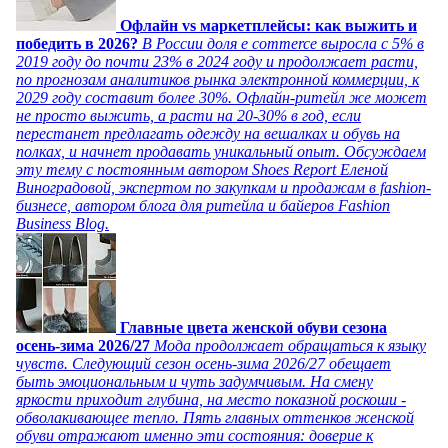
Офлайн vs маркетплейсы: как выжить и
победить в 2026?
В России доля e commerce выросла с 5% в
2019 году до почти 23% в 2024 году и продолжает расти,
по прогнозам аналитиков рынка электронной коммерции, к
2029 году составит более 30%. Офлайн-ритейл же может
не просто выжить, а расти на 20-30% в год, если
перестанет предлагать одежду на вешалках и обувь на
полках, и начнет продавать уникальный опыт. Обсуждаем
эту тему с постоянным автором Shoes Report Еленой
Виноградовой, экспертом по закупкам и продажам в fashion-
бизнесе, автором блога для ритейла и байеров Fashion
Business Blog.
Главные цвета женской обуви сезона
осень-зима 2026/27
Мода продолжает обращаться к языку
чувств. Следующий сезон осень-зима 2026/27 обещает
быть эмоциональным и чуть задумчивым. На смену
яркости приходит глубина, на место показной роскоши -
обволакивающее тепло. Пять главных оттенков женской
обуви отражают именно эти состояния: доверие к