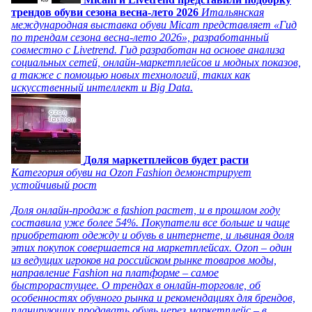
трендов обуви сезона весна-лето 2026
Итальянская
международная выставка обуви Micam представляет «Гид
по трендам сезона весна-лето 2026», разработанный
совместно с Livetrend. Гид разработан на основе анализа
социальных сетей, онлайн-маркетплейсов и модных показов,
а также с помощью новых технологий, таких как
искусственный интеллект и Big Data.
Доля маркетплейсов будет расти
Категория обуви на Ozon Fashion демонстрирует
устойчивый рост
Доля онлайн-продаж в fashion растет, и в прошлом году
составила уже более 54%. Покупатели все больше и чаще
приобретают одежду и обувь в интернете, и львиная доля
этих покупок совершается на маркетплейсах. Ozon – один
из ведущих игроков на российском рынке товаров моды,
направление Fashion на платформе – самое
быстрорастущее. О трендах в онлайн-торговле, об
особенностях обувного рынка и рекомендациях для брендов,
планирующих продавать обувь через маркетплейс – в