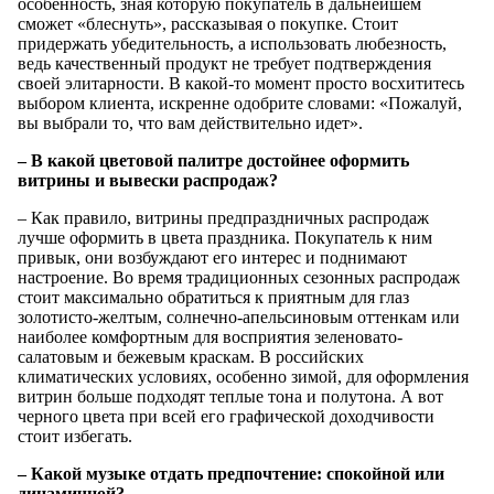
особенность, зная которую покупатель в дальнейшем
сможет «блеснуть», рассказывая о покупке. Стоит
придержать убедительность, а использовать любезность,
ведь качественный продукт не требует подтверждения
своей элитарности. В какой-то момент просто восхититесь
выбором клиента, искренне одобрите словами: «Пожалуй,
вы выбрали то, что вам действительно идет».
– В какой цветовой палитре достойнее оформить
витрины и вывески распродаж?
– Как правило, витрины предпраздничных распродаж
лучше оформить в цвета праздника. Покупатель к ним
привык, они возбуждают его интерес и поднимают
настроение. Во время традиционных сезонных распродаж
стоит максимально обратиться к приятным для глаз
золотисто-желтым, солнечно-апельсиновым оттенкам или
наиболее комфортным для восприятия зеленовато-
салатовым и бежевым краскам. В российских
климатических условиях, особенно зимой, для оформления
витрин больше подходят теплые тона и полутона. А вот
черного цвета при всей его графической доходчивости
стоит избегать.
– Какой музыке отдать предпочтение: спокойной или
динамичной?