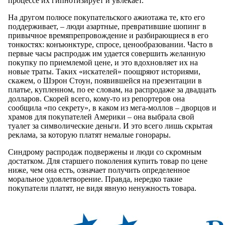
процессе их гипнотизирует и увлекает.
На другом полюсе покупательского ажиотажа те, кто его
поддерживает, – люди азартные, превратившие шопинг в
привычное времяпрепровождение и разбирающиеся в его
тонкостях: конъюнктуре, спросе, ценообразовании. Часто в
первые часы распродаж им удается совершить желанную
покупку по приемлемой цене, и это вдохновляет их на
новые траты. Таких «искателей» поощряют историями,
скажем, о Шэрон Стоун, появившейся на презентации в
платье, купленном, по ее словам, на распродаже за двадцать
долларов. Скорей всего, кому-то из репортеров она
сообщила «по секрету», в каком из мега-моллов – дворцов и
храмов для покупателей Америки – она выбрала свой
туалет за символические деньги. И это всего лишь скрытая
реклама, за которую платят немалые гонорары.
Синдрому распродаж подвержены и люди со скромным
достатком. Для старшего поколения купить товар по цене
ниже, чем она есть, означает получить определенное
моральное удовлетворение. Правда, нередко такие
покупатели платят, не видя явную ненужность товара.