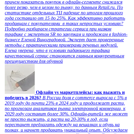
причем показатель покупок в офлайн-сегменте снижался
более резко, чем в целом по рынку, по данным Retail.ru. По
статистике отдельных ТЦ падение по итогам прошлого
года составило от 15 до 25%. Как эффективно работать
продавцам с покупателями в таких непростых условиях?
Подробно разбираем стратегии сервиса при низком
трафике с экспертом SR по закупкам и продажам в fashion-
бизнесе Еленой Виноградовой. Эксперт дает проверенные
методы с практическими примерами речевых модулей.
Елена уверена, что в условиях падающего трафика
качественный сервис становится главным конкурентным
преимуществом для обувной
Офлайн vs маркетплейсы: как выжить и
победить в 2026?
В России доля e commerce выросла с 5% в
2019 году до почти 23% в 2024 году и продолжает расти,
по прогнозам аналитиков рынка электронной коммерции, к
2029 году составит более 30%. Офлайн-ритейл же может
не просто выжить, а расти на 20-30% в год, если
перестанет предлагать одежду на вешалках и обувь на
полках, и начнет продавать уникальный опыт. Обсуждаем