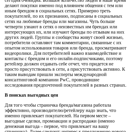
сегодня очевидна. Большое количество людей в наше время
делают покупки именно под влиянием общения с тем или
иным брендом в социальных сетях. Примерно треть
покупателей, по их признанию, подписаны в социальных
сетях на любимые бренды или магазины. Чуть больше
четверти узнают в сетях о неизвестных им брендах или
интересующих их, или изучают бренды по отзывам на них
других людей. Группы и сообщества живут своей жизнью,
потребители оставляют там комментарии, связанные с их
опытом использования товаров или бренда, просматривают
видеоролики. Для потребителей важно взаимодействие и
контакты с брендом и его онлайн-подписчиками, поэтому
ретейлер должен отдавать себе отчет, что придется не
просто присутствовать в сети, а присутствовать активно. К
таким выводам пришли эксперты международной
консалтинговой компании PwC, проводившие
исследования предпочтений покупателей в разных странах.
В поисках выгодных цен
Для того чтобы страничка бренда/магазина работала
эффективно, производителю/ретейлеру надо знать, что
именно привлекает покупателей. На первом месте –
выгодные сделки, промоакции и распродажи (именно
денежная выгода – первое, что привлекает на вашу
страничку). Далее следуют: интерес к предложению нового