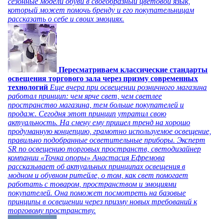
сезонные модели обуви в своеобразный цветовой язык,
который может помочь бренду и его покупательницам
рассказать о себе и своих эмоциях.
Пересматриваем классические стандарты
освещения торгового зала через призму современных
технологий
Еще вчера при освещении розничного магазина
работал принцип: чем ярче свет, чем светлее
пространство магазина, тем больше покупателей и
продаж. Сегодня этот принцип утратил свою
актуальность. На смену ему пришел тренд на хорошо
продуманную концепцию, грамотно используемое освещение,
правильно подобранные осветительные приборы. Эксперт
SR по освещению торговых пространств, светодизайнер
компании «Точка опоры» Анастасия Ефремова
рассказывает об актуальных принципах освещения в
модном и обувном ритейле, о том, как свет помогает
работать с товаром, пространством и эмоциями
покупателей. Она поможет посмотреть на базовые
принципы в освещении через призму новых требований к
торговому пространству.