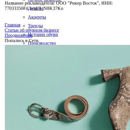
Название рекламодателя: ООО "Рикер Восток", ИНН:
7703335074, erid: LjN8K37Ko
Дизайн
Акценты
Главная
Тренды
Статьи об обувном бизнесе
Истории обуви
Продвижение
Попались в Сети
Производство