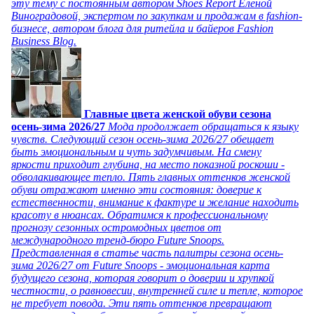
эту тему с постоянным автором Shoes Report Еленой
Виноградовой, экспертом по закупкам и продажам в fashion-
бизнесе, автором блога для ритейла и байеров Fashion
Business Blog.
Главные цвета женской обуви сезона
осень-зима 2026/27
Мода продолжает обращаться к языку
чувств. Следующий сезон осень-зима 2026/27 обещает
быть эмоциональным и чуть задумчивым. На смену
яркости приходит глубина, на место показной роскоши -
обволакивающее тепло. Пять главных оттенков женской
обуви отражают именно эти состояния: доверие к
естественности, внимание к фактуре и желание находить
красоту в нюансах. Обратимся к профессиональному
прогнозу сезонных остромодных цветов от
международного тренд-бюро Future Snoops.
Представленная в статье часть палитры сезона осень-
зима 2026/27 от Future Snoops - эмоциональная карта
будущего сезона, которая говорит о доверии и хрупкой
честности, о равновесии, внутренней силе и тепле, которое
не требует повода. Эти пять оттенков превращают