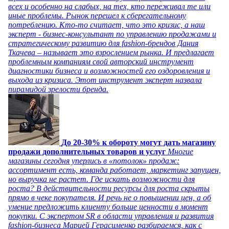
всех и особенно на слабых, на тех, кто переживал те или
иные проблемы. Рынок перешел к сберегательному
потреблению. Кто-то считает, что это кризис, а наш
эксперт - бизнес-консультант по управлению продажами и
стратегическому развитию для fashion-брендов Дания
Ткачева – называет это взрослением рынка. И предлагает
проблемным компаниям свой авторский инструмент
диагностики бизнеса и возможностей его оздоровления и
выхода из кризиса. Этот инструмент эксперт назвала
пирамидой зрелости бренда.
До 20-30% к обороту могут дать магазину
продажи дополнительных товаров и услуг
Многие
магазины сегодня уперлись в «потолок» продаж:
ассортимент есть, команда работает, маркетинг запущен,
но выручка не растет. Где искать возможности для
роста? В действительности ресурсы для роста скрыты
прямо в чеке покупателя. И речь не о повышении цен, а об
умение предложить клиенту больше ценности в момент
покупки. С экспертом SR в области управления и развития
fashion-бизнеса Марией Герасименко разбираемся, как с